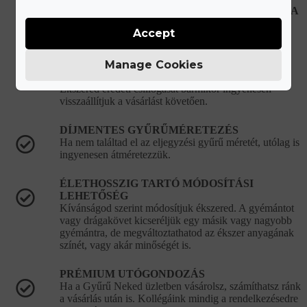
HIBÁS, VAGY SÉRÜLT ÉKSZEREK JAVÍTÁSA
Újonnan vásárolt hibás ékszer esetén teljes mértékben
Accept
mi álljuk a javítási és szállítási költségeket.
KORLÁTLAN ÉKSZERTISZTÍTÁSI
Manage Cookies
LEHETŐSÉG
Ékszered eredeti csillogását bármikor ingyenesen
visszaállítjuk a vásárlást követően.
DÍJMENTES GYŰRŰMÉRETEZÉS
Ha nem találtad el az eljegyzési gyűrű méretét, utólag is
ingyenesen átméretezzük.
ÉLETHOSSZIG TARTÓ MÓDOSÍTÁSI
LEHETŐSÉG
Kívánságod szerint módosítjuk ékszered. A gyémántot
vagy drágakövet kicseréljük egy másik vagy nagyobb
gyémántra, de megváltoztathatod az ékszer anyagának
színét, vagy akár minőségét is.
PRÉMIUM UTÓGONDOZÁS
Ha a Gyűrű Neked üzletben vásárolsz, számíthatsz ránk
a vásárlás után is. Kollégáink mindig a rendelkezésedre