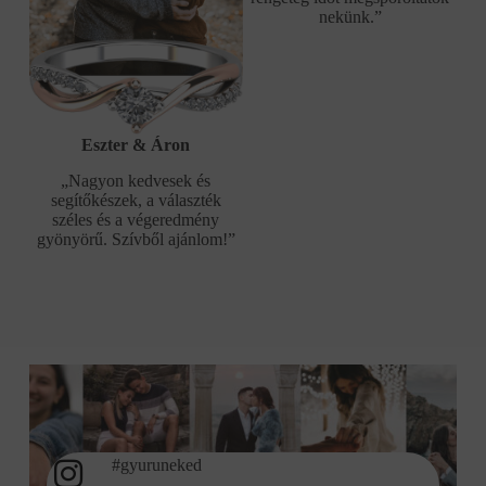
nekünk.”
Eszter & Áron
„Nagyon kedvesek és
segítőkészek, a választék
széles és a végeredmény
gyönyörű. Szívből ajánlom!”
#gyuruneked