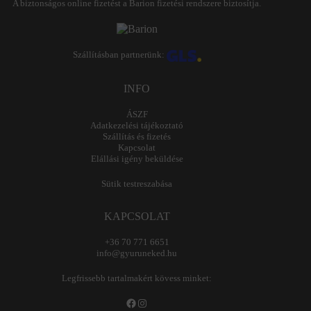
A biztonságos online fizetést a Barion fizetési rendszere biztosítja.
Szállításban partnerünk:
INFO
ÁSZF
Adatkezelési tájékoztató
Szállítás és fizetés
Kapcsolat
Elállási igény beküldése
Sütik testreszabása
KAPCSOLAT
+36 70 771 6651
info@gyuruneked.hu
Legfrissebb tartalmakért kövess minket:
Facebook
Instagram