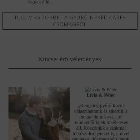
fognak állni.
TUDJ MEG TÖBBET A GYŰRŰ NEKED CARE+
CSOMAGRÓL
Kincset érő vélemények
Lívia & Péter
„Rengeteg gyűrű közül
választhattunk és sikerült is
megtalálnunk azt, ami
mindkettőnknek tökéletesen
áll. Köszönjük a szakmai
felkészültségeteket is, amivel
rengeteg időt megspóroltatok