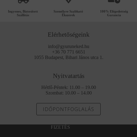
Ingyenes, Biztosított
Személyre Szabható
100% Elégedettség
Szállítás
Ékszerek
Garancia
Elérhetőségeink
info@gyuruneked.hu
+36 70 771 6651
1055 Budapest, Bihari János utca 1.
Nyitvatartás
Hétfő-Péntek: 11.00 – 19.00
Szombat: 10.00 – 14.00
IDŐPONTFOGLALÁS
FIZETÉS