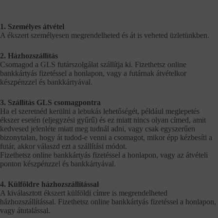
1. Személyes átvétel
A ékszert személyesen megrendelheted és át is veheted üzletünkben.
2. Házhozszállítás
Csomagod a GLS futárszolgálat szállítja ki. Fizethetsz online
bankkártyás fizetéssel a honlapon, vagy a futárnak átvételkor
készpénzzel és bankkártyával.
3. Szállítás GLS csomagpontra
Ha el szeretnéd kerülni a lebukás lehetőségét, például meglepetés
ékszer esetén (eljegyzési gyűrű) és ez miatt nincs olyan címed, amit
kedvesed jelenléte miatt meg tudnál adni, vagy csak egyszerűen
bizonytalan, hogy át tudod-e venni a csomagot, mikor épp kézbesíti a
futár, akkor válaszd ezt a szállítási módot.
Fizethetsz online bankkártyás fizetéssel a honlapon, vagy az átvételi
ponton készpénzzel és bankkártyával.
4. Külföldre házhozszállítással
A kiválasztott ékszert külföldi címre is megrendelheted
házhozszállítással. Fizethetsz online bankkártyás fizetéssel a honlapon,
vagy átutalással.