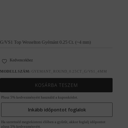
G/VS1 Top Wesselton Gyémánt 0.25 Ct. (~4 mm)
Kedvencekhez
MODELLSZÁM:
GYEMANT_ROUND_0.25CT_G/VS1_4MM
KOSÁRBA TESZEM
Plusz 5% kedvezményért használd a kuponkódot.
Inkább időpontot foglalok
Ha szeretnéd megtekinteni élőben a gyűrűt, akkor foglalj időpontot
plusz 5% kedvezményért.