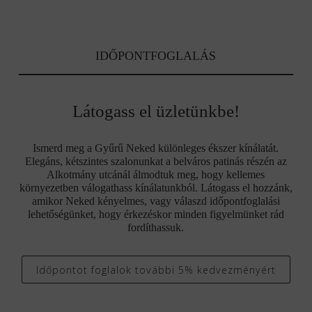
IDŐPONTFOGLALÁS
Látogass el üzletünkbe!
Ismerd meg a Gyűrű Neked különleges ékszer kínálatát.
Elegáns, kétszintes szalonunkat a belváros patinás részén az
Alkotmány utcánál álmodtuk meg, hogy kellemes
környezetben válogathass kínálatunkból. Látogass el hozzánk,
amikor Neked kényelmes, vagy válaszd időpontfoglalási
lehetőségünket, hogy érkezéskor minden figyelmünket rád
fordíthassuk.
Időpontot foglalok további 5% kedvezményért