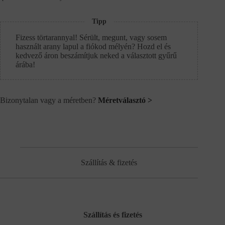
Tipp
Fizess törtarannyal! Sérült, megunt, vagy sosem
használt arany lapul a fiókod mélyén? Hozd el és
kedvező áron beszámítjuk neked a választott gyűrű
árába!
Bizonytalan vagy a méretben?
Méretválasztó >
Szállítás & fizetés
Szállítás és fizetés