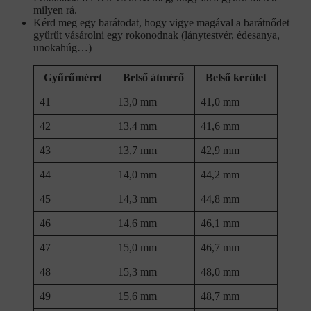
milyen rá.
Kérd meg egy barátodat, hogy vigye magával a barátnődet
gyűrűt vásárolni egy rokonodnak (lánytestvér, édesanya,
unokahúg…)
Gyűrűméret
Belső átmérő
Belső kerület
41
13,0 mm
41,0 mm
42
13,4 mm
41,6 mm
43
13,7 mm
42,9 mm
44
14,0 mm
44,2 mm
45
14,3 mm
44,8 mm
46
14,6 mm
46,1 mm
47
15,0 mm
46,7 mm
48
15,3 mm
48,0 mm
49
15,6 mm
48,7 mm