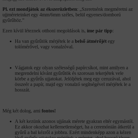
Pl. ezt mondjátok az ékszerüzletben
: „Szeretnénk megméretni az
ujjméreteinket egy 4mm/6mm széles, belül egyenes/domború
gyűrűhöz.”
Ezen kívül léteznek otthoni megoldások is,
íme pár tipp
:
Ha van gyűrűtök mérjétek le a
belső átmérőjét
egy
tolómérővel, vagy vonalzóval.
Vágjatok egy olyan szélességű papírcsíkot, mint amilyen a
megrendelni kívánt gyűrűtök és szorosan tekerjétek vele
körbe a gyűrűs ujjatokat. Jelöljétek meg egy ceruzával, ahol
összeér a papír, majd egy vonalzó segítségével mérjétek le a
hosszát.
Még két dolog, ami
fontos!
A két kezünk azonos ujjának mérete gyakran eltér egymástól.
Ez akkor okozhat kellemetlenséget, ha a ceremónián átkerül a
gyűrű a bal kézről a jobbra. Ezért mindenképp azon a kézen
lévő gyűrűs ujjatokra mérjétek a méretet, ahol hosszú távon