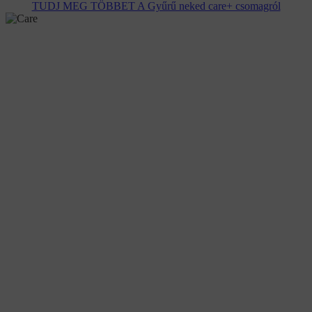
TUDJ MEG TÖBBET A Gyűrű neked care+ csomagról