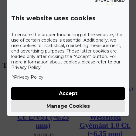
This website uses cookies
To ensure the proper functioning of the website, the
use of certain cookies is essential. Additionally, we
use cookies for statistical, marketing measurement,
and advertising purposes. These latter cookies are
loaded only after clicking the "Accept" button. For
more information about cookies, please refer to our
További gyűrű modelljeink
Privacy Policy.
Privacy Policy
Accept
Manage Cookies
Lab Gyémánt 1.0
G/VS1 Top
Ct. E/VS1 (~6.25
Wesselton
mm)
Gyémánt 1.0 Ct.
(~6.35 mm)
200 000
Ft