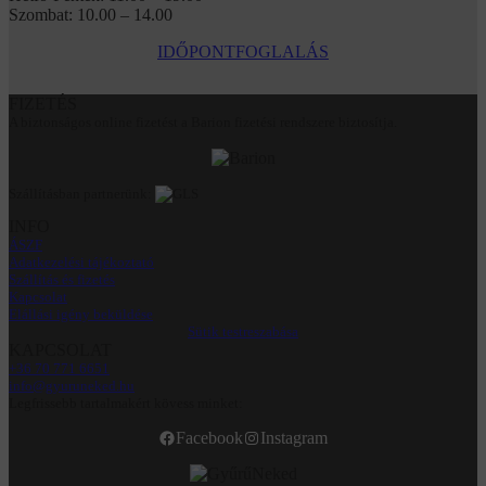
Szombat: 10.00 – 14.00
IDŐPONTFOGLALÁS
FIZETÉS
A biztonságos online fizetést a Barion fizetési rendszere biztosítja.
Szállításban partnerünk:
INFO
ÁSZF
Adatkezelési tájékoztató
Szállítás és fizetés
Kapcsolat
Elállási igény beküldése
Sütik testreszabása
KAPCSOLAT
+36 70 771 6651
info@gyuruneked.hu
Legfrissebb tartalmakért kövess minket:
Facebook
Instagram