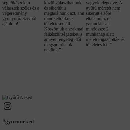
segítőkészek, a
közül választhattunk
vagyok elégedve. A
választék széles és a
és sikerült is
gyűrű méretét nem
végeredmény
megtalálnunk azt, ami
sikerült elsőre
gyönyörű. Szívből
mindkettőnknek
eltalálnom, de
ajánlom!”
tökéletesen áll.
garanciálisan
Köszönjük a szakmai
mindössze 2
felkészültségeteket is,
munkanap alatt
amivel rengeteg időt
méretre igazították és
megspóroltatok
tökéletes lett.”
nekünk.”
#gyuruneked