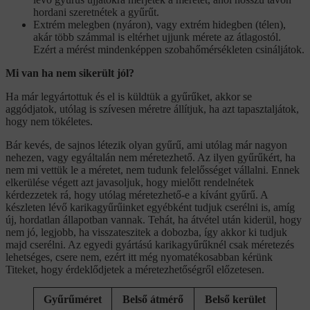
hordani szeretnétek a gyűrűt.
Extrém melegben (nyáron), vagy extrém hidegben (télen),
akár több számmal is eltérhet ujjunk mérete az átlagostól.
Ezért a mérést mindenképpen szobahőmérsékleten csináljátok.
Mi van ha nem sikerült jól?
Ha már legyártottuk és el is küldtük a gyűrűket, akkor se
aggódjatok, utólag is szívesen méretre állítjuk, ha azt tapasztaljátok,
hogy nem tökéletes.
Bár kevés, de sajnos létezik olyan gyűrű, ami utólag már nagyon
nehezen, vagy egyáltalán nem méretezhető. Az ilyen gyűrűkért, ha
nem mi vettük le a méretet, nem tudunk felelősséget vállalni. Ennek
elkerülése végett azt javasoljuk, hogy mielőtt rendelnétek
kérdezzetek rá, hogy utólag méretezhető-e a kívánt gyűrű. A
készleten lévő karikagyűrűinket egyébként tudjuk cserélni is, amíg
új, hordatlan állapotban vannak. Tehát, ha átvétel után kiderül, hogy
nem jó, legjobb, ha visszateszitek a dobozba, így akkor ki tudjuk
majd cserélni. Az egyedi gyártású karikagyűrűknél csak méretezés
lehetséges, csere nem, ezért itt még nyomatékosabban kérünk
Titeket, hogy érdeklődjetek a méretezhetőségről előzetesen.
Gyűrűméret
Belső átmérő
Belső kerület