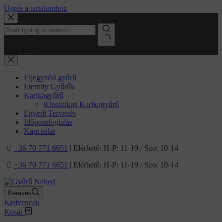
Ugrás a tartalomhoz
No results
Eljegyzési gyűrű
Eternity Gyűrűk
Karikagyűrű
Klasszikus Karikagyűrű
Egyedi Tervezés
Időpontfoglalás
Kapcsolat
+36 70 771 6651
| Elérhető: H-P: 11-19 / Szo: 10-14
+36 70 771 6651
| Elérhető: H-P: 11-19 / Szo: 10-14
Keresés
Kedvencek
Kosár