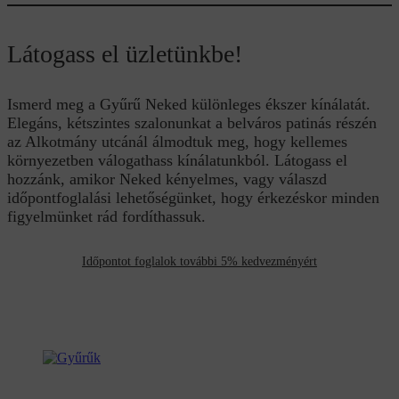
Látogass el üzletünkbe!
Ismerd meg a Gyűrű Neked különleges ékszer kínálatát.
Elegáns, kétszintes szalonunkat a belváros patinás részén
az Alkotmány utcánál álmodtuk meg, hogy kellemes
környezetben válogathass kínálatunkból. Látogass el
hozzánk, amikor Neked kényelmes, vagy válaszd
időpontfoglalási lehetőségünket, hogy érkezéskor minden
figyelmünket rád fordíthassuk.
Időpontot foglalok további 5% kedvezményért