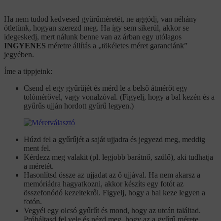
Ha nem tudod kedvesed gyűrűméretét, ne aggódj, van néhány
ötletünk, hogyan szerezd meg. Ha így sem sikerül, akkor se
idegeskedj, mert nálunk benne van az árban egy utólagos
INGYENES
méretre állítás a „tökéletes méret garanciánk”
jegyében.
Íme a tippjeink:
Csend el egy gyűrűjét és mérd le a belső átmérőt egy
tolómérővel, vagy vonalzóval. (Figyelj, hogy a bal kezén és a
gyűrűs ujján hordott gyűrű legyen.)
Húzd fel a gyűrűjét a saját ujjadra és jegyezd meg, meddig
ment fel.
Kérdezz meg valakit (pl. legjobb barátnő, szülő), aki tudhatja
a méretét.
Hasonlítsd össze az ujjadat az ő ujjával. Ha nem akarsz a
memóriádra hagyatkozni, akkor készíts egy fotót az
összefonódó kezeitekről. Figyelj, hogy a bal keze legyen a
fotón.
Vegyél egy olcsó gyűrűt és mond, hogy az utcán találtad.
Próbáltasd fel vele és nézd meg, hogy az a gyűrű mérete