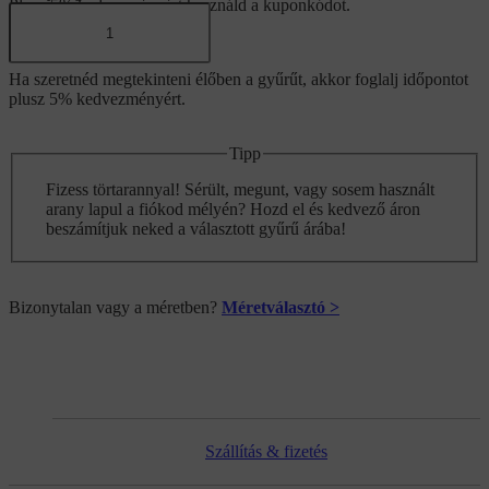
Plusz 5% kedvezményért használd a kuponkódot.
Inkább időpontot foglalok
Ha szeretnéd megtekinteni élőben a gyűrűt, akkor foglalj időpontot
plusz 5% kedvezményért.
Tipp
Fizess törtarannyal! Sérült, megunt, vagy sosem használt
arany lapul a fiókod mélyén? Hozd el és kedvező áron
beszámítjuk neked a választott gyűrű árába!
Bizonytalan vagy a méretben?
Méretválasztó >
Szállítás & fizetés