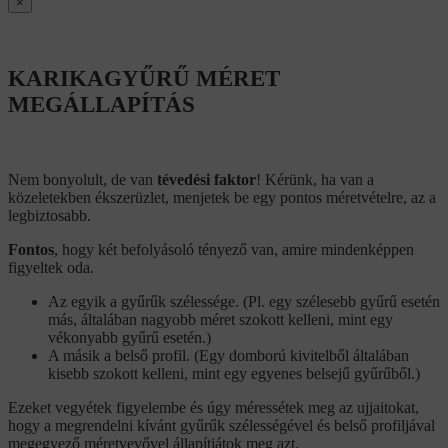
×
KARIKAGYŰRŰ MÉRET
MEGÁLLAPÍTÁS
Nem bonyolult, de van
tévedési faktor
! Kérünk, ha van a
közeletekben ékszerüzlet, menjetek be egy pontos méretvételre, az a
legbiztosabb.
Fontos
, hogy két befolyásoló tényező van, amire mindenképpen
figyeltek oda.
Az egyik a gyűrűk szélessége. (Pl. egy szélesebb gyűrű esetén
más, általában nagyobb méret szokott kelleni, mint egy
vékonyabb gyűrű esetén.)
A másik a belső profil. (Egy domború kivitelből általában
kisebb szokott kelleni, mint egy egyenes belsejű gyűrűből.)
Ezeket vegyétek figyelembe és úgy méressétek meg az ujjaitokat,
hogy a megrendelni kívánt gyűrűk szélességével és belső profiljával
megegyező méretvevővel állapítjátok meg azt.