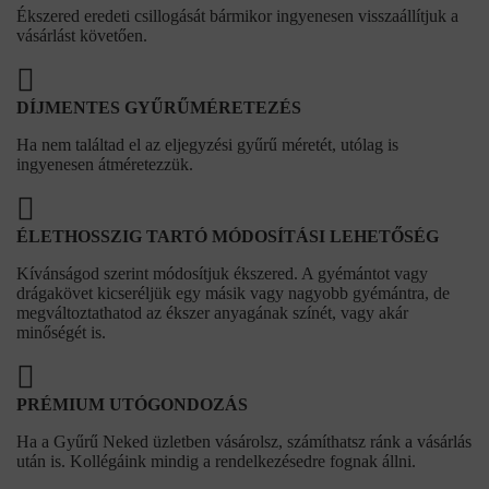
Ékszered eredeti csillogását bármikor ingyenesen visszaállítjuk a
vásárlást követően.
DÍJMENTES GYŰRŰMÉRETEZÉS
Ha nem találtad el az eljegyzési gyűrű méretét, utólag is
ingyenesen átméretezzük.
ÉLETHOSSZIG TARTÓ MÓDOSÍTÁSI LEHETŐSÉG
Kívánságod szerint módosítjuk ékszered. A gyémántot vagy
drágakövet kicseréljük egy másik vagy nagyobb gyémántra, de
megváltoztathatod az ékszer anyagának színét, vagy akár
minőségét is.
PRÉMIUM UTÓGONDOZÁS
Ha a Gyűrű Neked üzletben vásárolsz, számíthatsz ránk a vásárlás
után is. Kollégáink mindig a rendelkezésedre fognak állni.