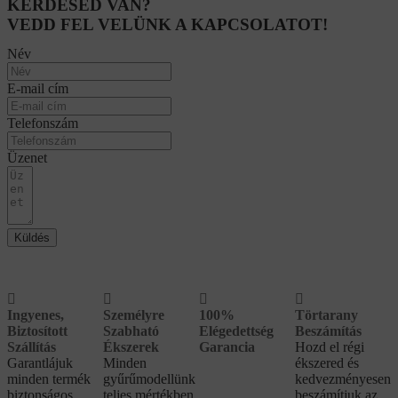
KÉRDÉSED VAN?
VEDD FEL VELÜNK A KAPCSOLATOT!
Név
E-mail cím
Telefonszám
Üzenet
Küldés
Ingyenes,
Személyre
100%
Törtarany
Biztosított
Szabható
Elégedettség
Beszámítás
Szállítás
Ékszerek
Garancia
Hozd el régi
Garantlájuk
Minden
ékszered és
minden termék
gyűrűmodellünk
kedvezményesen
biztonságos
teljes mértékben
beszámítjuk az