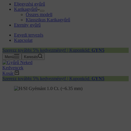
Eljegyzési gyűrű
Karikagyűrű
Összes modell
Klasszikus Karikagyűrű
Eternity gyűrű
Egyedi tervezés
Kapcsolat
Szerezz további 5% kedvezményt! | Kuponkód:
GYN5
Menü
Keresés
Kedvencek
Kosár
Szerezz további 5% kedvezményt! | Kuponkód:
GYN5