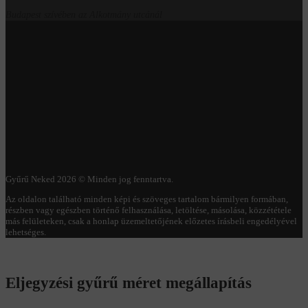
Budapest szívében az Alkotmány utcánál
Gyűrű Neked 2026 © Minden jog fenntartva.
Az oldalon található minden képi és szöveges tartalom bármilyen formában,
részben vagy egészben történő felhasználása, letöltése, másolása, közzététele
más felületeken, csak a honlap üzemeltetőjének előzetes írásbeli engedélyével
lehetséges.
Eljegyzési gyűrű méret megállapítás