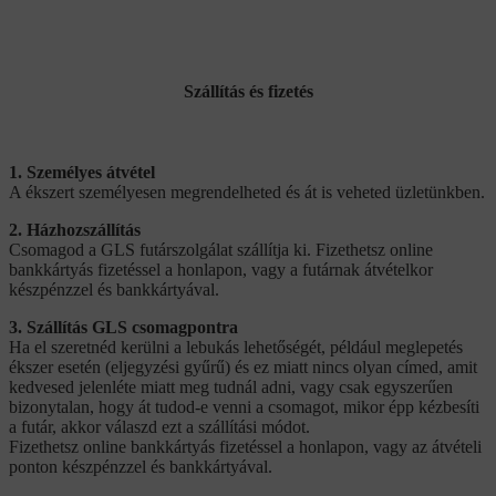
Szállítás és fizetés
1. Személyes átvétel
A ékszert személyesen megrendelheted és át is veheted üzletünkben.
2. Házhozszállítás
Csomagod a GLS futárszolgálat szállítja ki. Fizethetsz online
bankkártyás fizetéssel a honlapon, vagy a futárnak átvételkor
készpénzzel és bankkártyával.
3. Szállítás GLS csomagpontra
Ha el szeretnéd kerülni a lebukás lehetőségét, például meglepetés
ékszer esetén (eljegyzési gyűrű) és ez miatt nincs olyan címed, amit
kedvesed jelenléte miatt meg tudnál adni, vagy csak egyszerűen
bizonytalan, hogy át tudod-e venni a csomagot, mikor épp kézbesíti
a futár, akkor válaszd ezt a szállítási módot.
Fizethetsz online bankkártyás fizetéssel a honlapon, vagy az átvételi
ponton készpénzzel és bankkártyával.