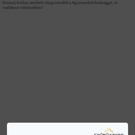
Posztolj fotókat mesebeli eljegyzésedről a #gyuruneked hashtaggel, és
csatlakozz oldakunkhoz!