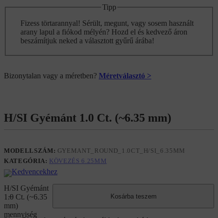
Tipp
Fizess törtarannyal! Sérült, megunt, vagy sosem használt
arany lapul a fiókod mélyén? Hozd el és kedvező áron
beszámítjuk neked a választott gyűrű árába!
Bizonytalan vagy a méretben?
Méretválasztó >
H/SI Gyémánt 1.0 Ct. (~6.35 mm)
MODELLSZÁM:
GYEMANT_ROUND_1.0CT_H/SI_6.35MM
KATEGÓRIA:
KÖVEZÉS 6.25MM
Kedvencekhez
H/SI Gyémánt
Kosárba teszem
1.0 Ct. (~6.35
mm)
mennyiség