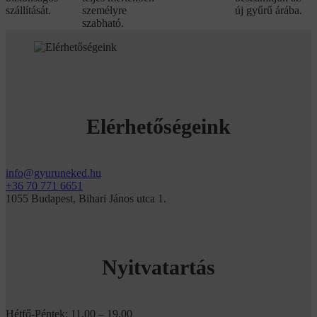
szállítását.
személyre
új gyűrű árába.
szabható.
Elérhetőségeink
info@gyuruneked.hu
+36 70 771 6651
1055 Budapest, Bihari János utca 1.
Nyitvatartás
Hétfő-Péntek: 11.00 – 19.00