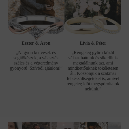
Eszter & Áron
Lívia & Péter
„Nagyon kedvesek és
„Rengeteg gyűrű közül
segítőkészek, a választék
választhattunk és sikerült is
széles és a végeredmény
megtalálnunk azt, ami
gyönyörű. Szívből ajánlom!”
mindkettőnknek tökéletesen
áll. Köszönjük a szakmai
felkészültségeteket is, amivel
rengeteg időt megspóroltatok
nekünk.”