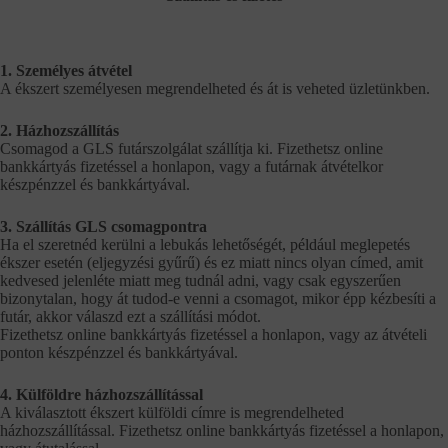
1. Személyes átvétel
A ékszert személyesen megrendelheted és át is veheted üzletünkben.
2. Házhozszállítás
Csomagod a GLS futárszolgálat szállítja ki. Fizethetsz online
bankkártyás fizetéssel a honlapon, vagy a futárnak átvételkor
készpénzzel és bankkártyával.
3. Szállítás GLS csomagpontra
Ha el szeretnéd kerülni a lebukás lehetőségét, például meglepetés
ékszer esetén (eljegyzési gyűrű) és ez miatt nincs olyan címed, amit
kedvesed jelenléte miatt meg tudnál adni, vagy csak egyszerűen
bizonytalan, hogy át tudod-e venni a csomagot, mikor épp kézbesíti a
futár, akkor válaszd ezt a szállítási módot.
Fizethetsz online bankkártyás fizetéssel a honlapon, vagy az átvételi
ponton készpénzzel és bankkártyával.
4. Külföldre házhozszállítással
A kiválasztott ékszert külföldi címre is megrendelheted
házhozszállítással. Fizethetsz online bankkártyás fizetéssel a honlapon,