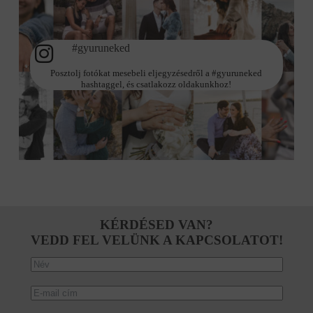
#gyuruneked
Posztolj fotókat mesebeli eljegyzésedről a #gyuruneked
hashtaggel, és csatlakozz oldakunkhoz!
KÉRDÉSED VAN?
VEDD FEL VELÜNK A KAPCSOLATOT!