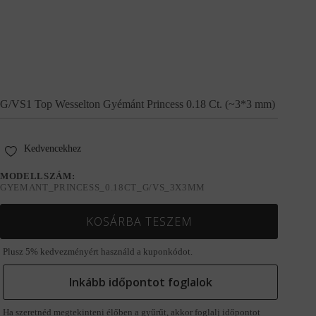
G/VS1 Top Wesselton Gyémánt Princess 0.18 Ct. (~3*3 mm)
Kedvencekhez
MODELLSZÁM:
GYEMANT_PRINCESS_0.18CT_G/VS_3X3MM
KOSÁRBA TESZEM
Plusz 5% kedvezményért használd a kuponkódot.
Inkább időpontot foglalok
Ha szeretnéd megtekinteni élőben a gyűrűt, akkor foglalj időpontot