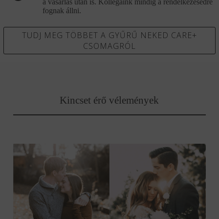
a vásárlás után is. Kollégáink mindig a rendelkezésedre
fognak állni.
TUDJ MEG TÖBBET A GYŰRŰ NEKED CARE+
CSOMAGRÓL
Kincset érő vélemények