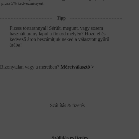
plusz 5% kedvezményért.
Tipp
Fizess törtarannyal! Sérült, megunt, vagy sosem
használt arany lapul a fiókod mélyén? Hozd el és
kedvező áron beszámítjuk neked a választott gyűrű
árába!
Bizonytalan vagy a méretben?
Méretválasztó >
Szállítás & fizetés
Szállítás és fizetés