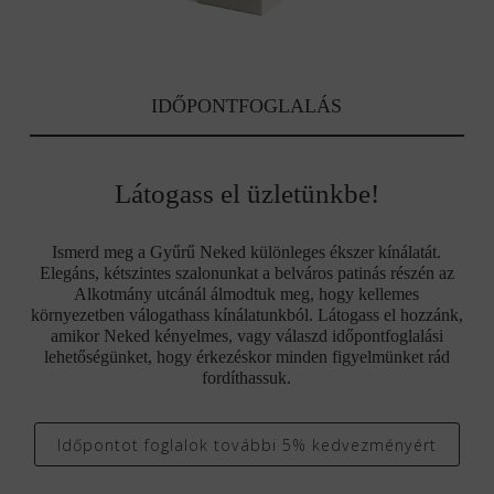
IDŐPONTFOGLALÁS
Látogass el üzletünkbe!
Ismerd meg a Gyűrű Neked különleges ékszer kínálatát.
Elegáns, kétszintes szalonunkat a belváros patinás részén az
Alkotmány utcánál álmodtuk meg, hogy kellemes
környezetben válogathass kínálatunkból. Látogass el hozzánk,
amikor Neked kényelmes, vagy válaszd időpontfoglalási
lehetőségünket, hogy érkezéskor minden figyelmünket rád
fordíthassuk.
Időpontot foglalok további 5% kedvezményért