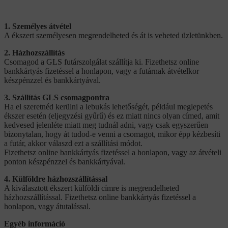
1. Személyes átvétel
A ékszert személyesen megrendelheted és át is veheted üzletünkben.
2. Házhozszállítás
Csomagod a GLS futárszolgálat szállítja ki. Fizethetsz online
bankkártyás fizetéssel a honlapon, vagy a futárnak átvételkor
készpénzzel és bankkártyával.
3. Szállítás GLS csomagpontra
Ha el szeretnéd kerülni a lebukás lehetőségét, például meglepetés
ékszer esetén (eljegyzési gyűrű) és ez miatt nincs olyan címed, amit
kedvesed jelenléte miatt meg tudnál adni, vagy csak egyszerűen
bizonytalan, hogy át tudod-e venni a csomagot, mikor épp kézbesíti
a futár, akkor válaszd ezt a szállítási módot.
Fizethetsz online bankkártyás fizetéssel a honlapon, vagy az átvételi
ponton készpénzzel és bankkártyával.
4. Külföldre házhozszállítással
A kiválasztott ékszert külföldi címre is megrendelheted
házhozszállítással. Fizethetsz online bankkártyás fizetéssel a
honlapon, vagy átutalással.
Egyéb információ