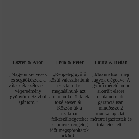
Eszter & Áron
Lívia & Péter
Laura & Belián
„Nagyon kedvesek
„Rengeteg gyűrű
„Maximálisan meg
és segítőkészek, a
közül választhattunk
vagyok elégedve. A
választék széles és a
és sikerült is
gyűrű méretét nem
végeredmény
megtalálnunk azt,
sikerült elsőre
gyönyörű. Szívből
ami mindkettőnknek
eltalálnom, de
ajánlom!”
tökéletesen áll.
garanciálisan
Köszönjük a
mindössze 2
szakmai
munkanap alatt
felkészültségeteket
méretre igazították és
is, amivel rengeteg
tökéletes lett.”
időt megspóroltatok
nekünk.”