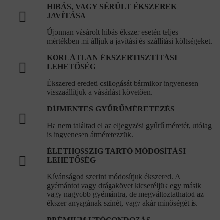
HIBÁS, VAGY SÉRÜLT ÉKSZEREK
JAVÍTÁSA
Újonnan vásárolt hibás ékszer esetén teljes
mértékben mi álljuk a javítási és szállítási költségeket.
KORLÁTLAN ÉKSZERTISZTÍTÁSI
LEHETŐSÉG
Ékszered eredeti csillogását bármikor ingyenesen
visszaállítjuk a vásárlást követően.
DÍJMENTES GYŰRŰMÉRETEZÉS
Ha nem találtad el az eljegyzési gyűrű méretét, utólag
is ingyenesen átméretezzük.
ÉLETHOSSZIG TARTÓ MÓDOSÍTÁSI
LEHETŐSÉG
Kívánságod szerint módosítjuk ékszered. A
gyémántot vagy drágakövet kicseréljük egy másik
vagy nagyobb gyémántra, de megváltoztathatod az
ékszer anyagának színét, vagy akár minőségét is.
PRÉMIUM UTÓGONDOZÁS