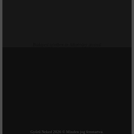
Budapest szívében az Alkotmány utcánál
Gyűrű Neked 2026 © Minden jog fenntartva.