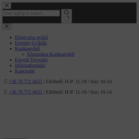
Ugrás
a
tartalomhoz
No
results
Eljegyzési gyűrű
Eternity Gyűrűk
Karikagyűrű
Klasszikus Karikagyűrű
Egyedi Tervezés
Időpontfoglalás
Kapcsolat
+36 70 771 6651
| Elérhető: H-P: 11-19 / Szo: 10-14
+36 70 771 6651
| Elérhető: H-P: 11-19 / Szo: 10-14