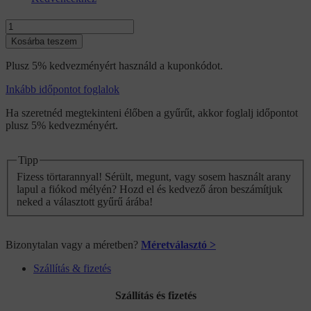
G/VS1
Top
Kosárba teszem
Wesselton
Gyémánt
Plusz 5% kedvezményért használd a kuponkódot.
Princess
0.4
Inkább időpontot foglalok
Ct.
(~4*4
Ha szeretnéd megtekinteni élőben a gyűrűt, akkor foglalj időpontot
mm)
plusz 5% kedvezményért.
mennyiség
Tipp
Fizess törtarannyal! Sérült, megunt, vagy sosem használt arany
lapul a fiókod mélyén? Hozd el és kedvező áron beszámítjuk
neked a választott gyűrű árába!
Bizonytalan vagy a méretben?
Méretválasztó >
Szállítás & fizetés
Szállítás és fizetés