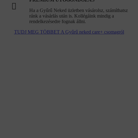
Ha a Gyűrű Neked üzletben vásárolsz, számíthatsz
ránk a vásárlás után is. Kollégáink mindig a
rendelkezésedre fognak állni.
TUDJ MEG TÖBBET A Gyűrű neked care+ csomagról