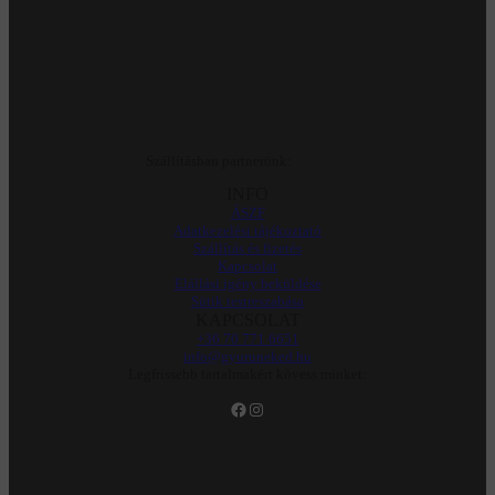
Szállításban partnerünk:
INFO
ÁSZF
Adatkezelési tájékoztató
Szállítás és fizetés
Kapcsolat
Elállási igény beküldése
Sütik testreszabása
KAPCSOLAT
+36 70 771 6651
info@gyuruneked.hu
Legfrissebb tartalmakért kövess minket:
Facebook
Instagram