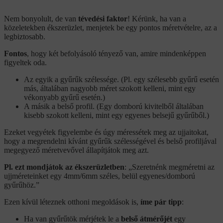
Nem bonyolult, de van
tévedési faktor
! Kérünk, ha van a
közeletekben ékszerüzlet, menjetek be egy pontos méretvételre, az a
legbiztosabb.
Fontos
, hogy két befolyásoló tényező van, amire mindenképpen
figyeltek oda.
Az egyik a gyűrűk szélessége. (Pl. egy szélesebb gyűrű esetén
más, általában nagyobb méret szokott kelleni, mint egy
vékonyabb gyűrű esetén.)
A másik a belső profil. (Egy domború kivitelből általában
kisebb szokott kelleni, mint egy egyenes belsejű gyűrűből.)
Ezeket vegyétek figyelembe és úgy méressétek meg az ujjaitokat,
hogy a megrendelni kívánt gyűrűk szélességével és belső profiljával
megegyező méretvevővel állapítjátok meg azt.
Pl. ezt mondjátok az ékszerüzletben
: „Szeretnénk megméretni az
ujjméreteinket egy 4mm/6mm széles, belül egyenes/domború
gyűrűhöz.”
Ezen kívül léteznek otthoni megoldások is,
íme pár tipp
:
Ha van gyűrűtök mérjétek le a
belső átmérőjét
egy