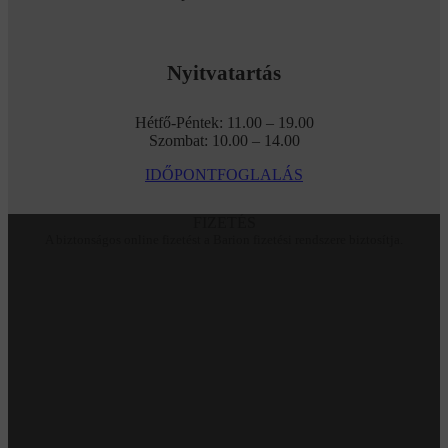
Nyitvatartás
Hétfő-Péntek: 11.00 – 19.00
Szombat: 10.00 – 14.00
IDŐPONTFOGLALÁS
FIZETÉS
A biztonságos online fizetést a Barion fizetési rendszere biztosítja.