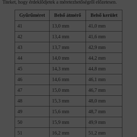
Titeket, hogy érdeklődjetek a méretezhetőségről előzetesen.
Gyűrűméret
Belső átmérő
Belső kerület
41
13,0 mm
41,0 mm
42
13,4 mm
41,6 mm
43
13,7 mm
42,9 mm
44
14,0 mm
44,2 mm
45
14,3 mm
44,8 mm
46
14,6 mm
46,1 mm
47
15,0 mm
46,7 mm
48
15,3 mm
48,0 mm
49
15,6 mm
48,7 mm
50
15,9 mm
49,9 mm
51
16,2 mm
51,2 mm