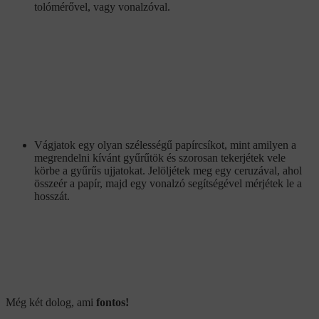
tolómérővel, vagy vonalzóval.
Vágjatok egy olyan szélességű papírcsíkot, mint amilyen a
megrendelni kívánt gyűrűtök és szorosan tekerjétek vele
körbe a gyűrűs ujjatokat. Jelöljétek meg egy ceruzával, ahol
összeér a papír, majd egy vonalzó segítségével mérjétek le a
hosszát.
Még két dolog, ami
fontos!