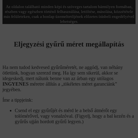
Az oldalon található minden képi és szöveges tartalom bármilyen formában,
részben vagy egészben történő felhasználása, letöltése, másolása, közzététele
más felületeken, csak a honlap üzemeltetőjének előzetes írásbeli engedélyével
lehetséges.
Eljegyzési gyűrű méret megállapítás
Ha nem tudod kedvesed gyűrűméretét, ne aggódj, van néhány
ötletünk, hogyan szerezd meg. Ha így sem sikerül, akkor se
idegeskedj, mert nálunk benne van az árban egy utólagos
INGYENES
méretre állítás a „tökéletes méret garanciánk”
jegyében.
Íme a tippjeink:
Csend el egy gyűrűjét és mérd le a belső átmérőt egy
tolómérővel, vagy vonalzóval. (Figyelj, hogy a bal kezén és a
gyűrűs ujján hordott gyűrű legyen.)