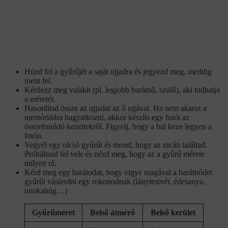
Húzd fel a gyűrűjét a saját ujjadra és jegyezd meg, meddig
ment fel.
Kérdezz meg valakit (pl. legjobb barátnő, szülő), aki tudhatja
a méretét.
Hasonlítsd össze az ujjadat az ő ujjával. Ha nem akarsz a
memóriádra hagyatkozni, akkor készíts egy fotót az
összefonódó kezeitekről. Figyelj, hogy a bal keze legyen a
fotón.
Vegyél egy olcsó gyűrűt és mond, hogy az utcán találtad.
Próbáltasd fel vele és nézd meg, hogy az a gyűrű mérete
milyen rá.
Kérd meg egy barátodat, hogy vigye magával a barátnődet
gyűrűt vásárolni egy rokonodnak (lánytestvér, édesanya,
unokahúg…)
Gyűrűméret
Belső átmérő
Belső kerület