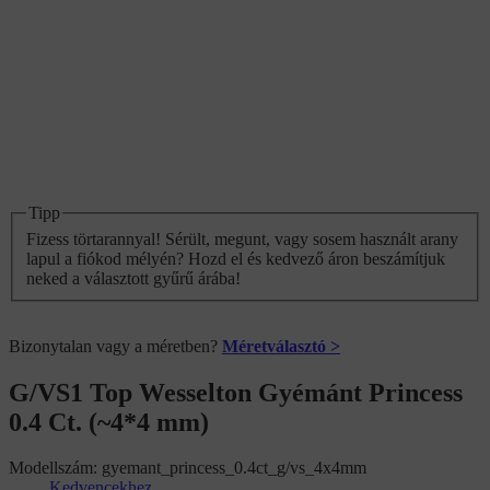
Tipp
Fizess törtarannyal! Sérült, megunt, vagy sosem használt arany
lapul a fiókod mélyén? Hozd el és kedvező áron beszámítjuk
neked a választott gyűrű árába!
Bizonytalan vagy a méretben?
Méretválasztó >
G/VS1 Top Wesselton Gyémánt Princess
0.4 Ct. (~4*4 mm)
Modellszám:
gyemant_princess_0.4ct_g/vs_4x4mm
Kedvencekhez