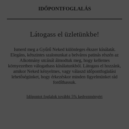
IDŐPONTFOGLALÁS
Látogass el üzletünkbe!
Ismerd meg a Gyűrű Neked különleges ékszer kínálatát.
Elegáns, kétszintes szalonunkat a belváros patinás részén az
Alkotmány utcánál álmodtuk meg, hogy kellemes
környezetben válogathass kínálatunkból. Látogass el hozzánk,
amikor Neked kényelmes, vagy válaszd időpontfoglalási
lehetőségünket, hogy érkezéskor minden figyelmünket rád
fordíthassuk.
Időpontot foglalok további 5% kedvezményért