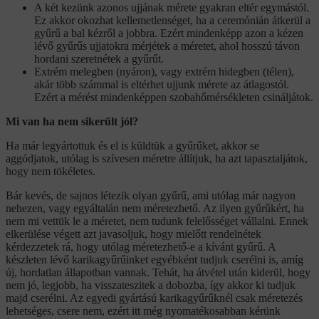
A két kezünk azonos ujjának mérete gyakran eltér egymástól.
Ez akkor okozhat kellemetlenséget, ha a ceremónián átkerül a
gyűrű a bal kézről a jobbra. Ezért mindenképp azon a kézen
lévő gyűrűs ujjatokra mérjétek a méretet, ahol hosszú távon
hordani szeretnétek a gyűrűt.
Extrém melegben (nyáron), vagy extrém hidegben (télen),
akár több számmal is eltérhet ujjunk mérete az átlagostól.
Ezért a mérést mindenképpen szobahőmérsékleten csináljátok.
Mi van ha nem sikerült jól?
Ha már legyártottuk és el is küldtük a gyűrűket, akkor se
aggódjatok, utólag is szívesen méretre állítjuk, ha azt tapasztaljátok,
hogy nem tökéletes.
Bár kevés, de sajnos létezik olyan gyűrű, ami utólag már nagyon
nehezen, vagy egyáltalán nem méretezhető. Az ilyen gyűrűkért, ha
nem mi vettük le a méretet, nem tudunk felelősséget vállalni. Ennek
elkerülése végett azt javasoljuk, hogy mielőtt rendelnétek
kérdezzetek rá, hogy utólag méretezhető-e a kívánt gyűrű. A
készleten lévő karikagyűrűinket egyébként tudjuk cserélni is, amíg
új, hordatlan állapotban vannak. Tehát, ha átvétel után kiderül, hogy
nem jó, legjobb, ha visszateszitek a dobozba, így akkor ki tudjuk
majd cserélni. Az egyedi gyártású karikagyűrűknél csak méretezés
lehetséges, csere nem, ezért itt még nyomatékosabban kérünk