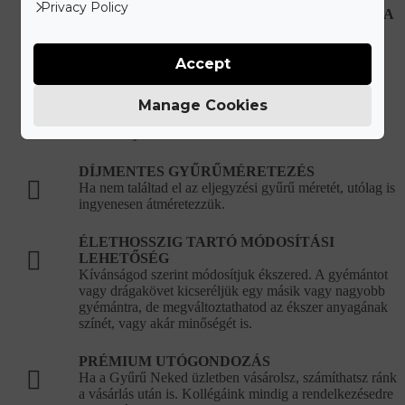
Privacy Policy
HIBÁS, VAGY SÉRÜLT ÉKSZEREK JAVÍTÁSA
Újonnan vásárolt hibás ékszer esetén teljes mértékben
mi álljuk a javítási és szállítási költségeket.
Accept
KORLÁTLAN ÉKSZERTISZTÍTÁSI
LEHETŐSÉG
Manage Cookies
Ékszered eredeti csillogását bármikor ingyenesen
visszaállítjuk a vásárlást követően.
DÍJMENTES GYŰRŰMÉRETEZÉS
Ha nem találtad el az eljegyzési gyűrű méretét, utólag is
ingyenesen átméretezzük.
ÉLETHOSSZIG TARTÓ MÓDOSÍTÁSI
LEHETŐSÉG
Kívánságod szerint módosítjuk ékszered. A gyémántot
vagy drágakövet kicseréljük egy másik vagy nagyobb
gyémántra, de megváltoztathatod az ékszer anyagának
színét, vagy akár minőségét is.
PRÉMIUM UTÓGONDOZÁS
Ha a Gyűrű Neked üzletben vásárolsz, számíthatsz ránk
a vásárlás után is. Kollégáink mindig a rendelkezésedre