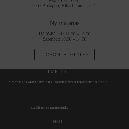
+36 70 771 6651
1055 Budapest, Bihari János utca 1.
Nyitvatartás
Hétfő-Péntek: 11.00 – 19.00
Szombat: 10.00 – 14.00
IDŐPONTFOGLALÁS
FIZETÉS
A biztonságos online fizetést a Barion fizetési rendszere biztosítja.
Szállításban partnerünk:
INFO