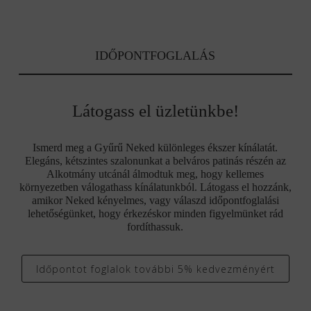
IDŐPONTFOGLALÁS
Látogass el üzletünkbe!
Ismerd meg a Gyűrű Neked különleges ékszer kínálatát.
Elegáns, kétszintes szalonunkat a belváros patinás részén az
Alkotmány utcánál álmodtuk meg, hogy kellemes
környezetben válogathass kínálatunkból. Látogass el hozzánk,
amikor Neked kényelmes, vagy válaszd időpontfoglalási
lehetőségünket, hogy érkezéskor minden figyelmünket rád
fordíthassuk.
Időpontot foglalok további 5% kedvezményért