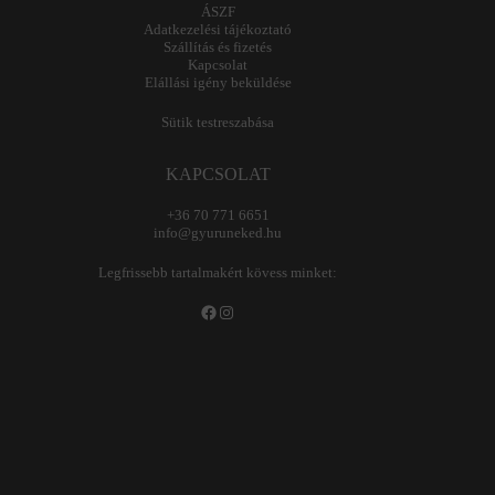
ÁSZF
Adatkezelési tájékoztató
Szállítás és fizetés
Kapcsolat
Elállási igény beküldése
Sütik testreszabása
KAPCSOLAT
+36 70 771 6651
info@gyuruneked.hu
Legfrissebb tartalmakért kövess minket:
Facebook
Instagram