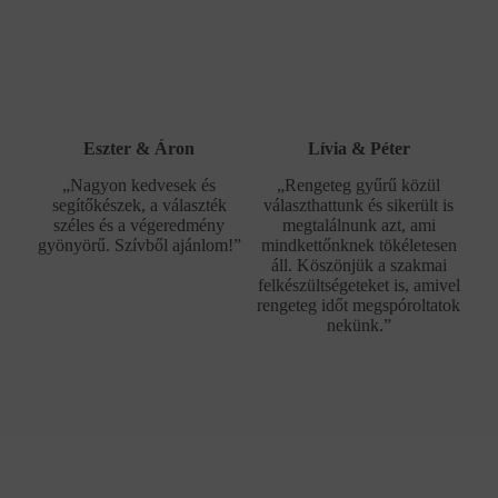
Eszter & Áron
Lívia & Péter
„Nagyon kedvesek és
„Rengeteg gyűrű közül
segítőkészek, a választék
választhattunk és sikerült is
széles és a végeredmény
megtalálnunk azt, ami
gyönyörű. Szívből ajánlom!”
mindkettőnknek tökéletesen
áll. Köszönjük a szakmai
felkészültségeteket is, amivel
rengeteg időt megspóroltatok
nekünk.”