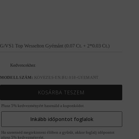
G/VS1 Top Wesselton Gyémánt (0.07 Ct. + 2*0.03 Ct.)
Kedvencekhez
MODELLSZÁM:
KOVEZES-EN.BU.018-GYEMANT
KOSÁRBA TESZEM
Plusz 5% kedvezményért használd a kuponkódot.
Inkább időpontot foglalok
Ha szeretnéd megtekinteni élőben a gyűrűt, akkor foglalj időpontot
plusz 5% kedvezményért.