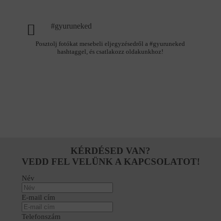
#gyuruneked
Posztolj fotókat mesebeli eljegyzésedről a #gyuruneked
hashtaggel, és csatlakozz oldakunkhoz!
KÉRDÉSED VAN?
VEDD FEL VELÜNK A KAPCSOLATOT!
Név
E-mail cím
Telefonszám