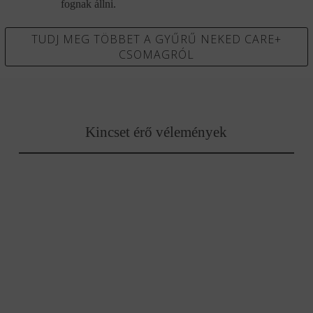
fognak állni.
TUDJ MEG TÖBBET A GYŰRŰ NEKED CARE+
CSOMAGRÓL
Kincset érő vélemények