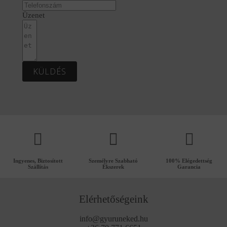
Üzenet
KÜLDÉS
Ingyenes, Biztosított
Személyre Szabható
100% Elégedettség
Szállítás
Ékszerek
Garancia
Elérhetőségeink
info@gyuruneked.hu