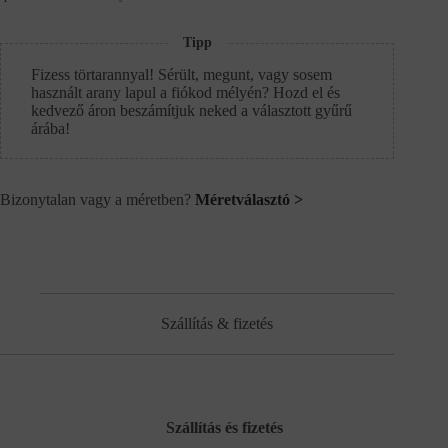
Tipp
Fizess törtarannyal! Sérült, megunt, vagy sosem
használt arany lapul a fiókod mélyén? Hozd el és
kedvező áron beszámítjuk neked a választott gyűrű
árába!
Bizonytalan vagy a méretben?
Méretválasztó >
Szállítás & fizetés
Szállítás és fizetés