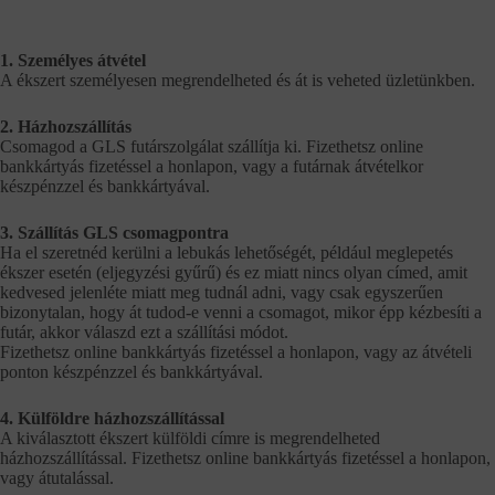
1. Személyes átvétel
A ékszert személyesen megrendelheted és át is veheted üzletünkben.
2. Házhozszállítás
Csomagod a GLS futárszolgálat szállítja ki. Fizethetsz online
bankkártyás fizetéssel a honlapon, vagy a futárnak átvételkor
készpénzzel és bankkártyával.
3. Szállítás GLS csomagpontra
Ha el szeretnéd kerülni a lebukás lehetőségét, például meglepetés
ékszer esetén (eljegyzési gyűrű) és ez miatt nincs olyan címed, amit
kedvesed jelenléte miatt meg tudnál adni, vagy csak egyszerűen
bizonytalan, hogy át tudod-e venni a csomagot, mikor épp kézbesíti a
futár, akkor válaszd ezt a szállítási módot.
Fizethetsz online bankkártyás fizetéssel a honlapon, vagy az átvételi
ponton készpénzzel és bankkártyával.
4. Külföldre házhozszállítással
A kiválasztott ékszert külföldi címre is megrendelheted
házhozszállítással. Fizethetsz online bankkártyás fizetéssel a honlapon,
vagy átutalással.