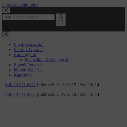
Ugrás a tartalomhoz
No results
Eljegyzési gyűrű
Eternity Gyűrűk
Karikagyűrű
Klasszikus Karikagyűrű
Egyedi Tervezés
Időpontfoglalás
Kapcsolat
+36 70 771 6651
| Elérhető: H-P: 11-19 / Szo: 10-14
+36 70 771 6651
| Elérhető: H-P: 11-19 / Szo: 10-14