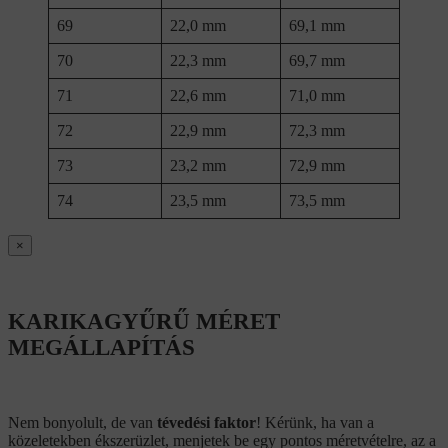
69
22,0 mm
69,1 mm
70
22,3 mm
69,7 mm
71
22,6 mm
71,0 mm
72
22,9 mm
72,3 mm
73
23,2 mm
72,9 mm
74
23,5 mm
73,5 mm
×
KARIKAGYŰRŰ MÉRET
MEGÁLLAPÍTÁS
Nem bonyolult, de van
tévedési faktor
! Kérünk, ha van a
közeletekben ékszerüzlet, menjetek be egy pontos méretvételre, az a