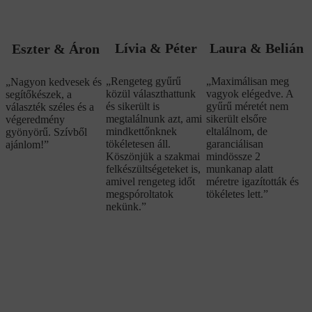
Lívia & Péter
Laura & Belián
Eszter & Áron
„Rengeteg gyűrű
„Maximálisan meg
„Nagyon kedvesek és
közül választhattunk
vagyok elégedve. A
segítőkészek, a
és sikerült is
gyűrű méretét nem
választék széles és a
megtalálnunk azt, ami
sikerült elsőre
végeredmény
mindkettőnknek
eltalálnom, de
gyönyörű. Szívből
tökéletesen áll.
garanciálisan
ajánlom!”
Köszönjük a szakmai
mindössze 2
felkészültségeteket is,
munkanap alatt
amivel rengeteg időt
méretre igazították és
megspóroltatok
tökéletes lett.”
nekünk.”