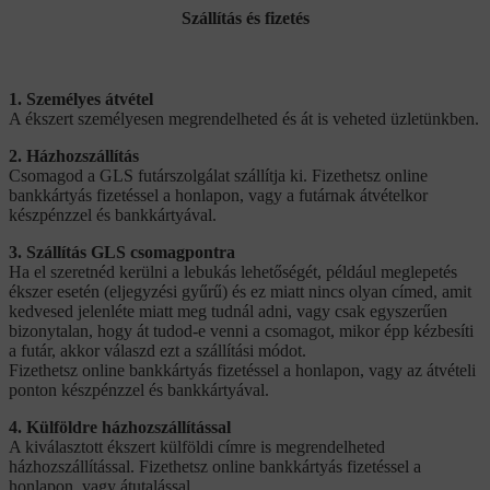
Szállítás és fizetés
1. Személyes átvétel
A ékszert személyesen megrendelheted és át is veheted üzletünkben.
2. Házhozszállítás
Csomagod a GLS futárszolgálat szállítja ki. Fizethetsz online
bankkártyás fizetéssel a honlapon, vagy a futárnak átvételkor
készpénzzel és bankkártyával.
3. Szállítás GLS csomagpontra
Ha el szeretnéd kerülni a lebukás lehetőségét, például meglepetés
ékszer esetén (eljegyzési gyűrű) és ez miatt nincs olyan címed, amit
kedvesed jelenléte miatt meg tudnál adni, vagy csak egyszerűen
bizonytalan, hogy át tudod-e venni a csomagot, mikor épp kézbesíti
a futár, akkor válaszd ezt a szállítási módot.
Fizethetsz online bankkártyás fizetéssel a honlapon, vagy az átvételi
ponton készpénzzel és bankkártyával.
4. Külföldre házhozszállítással
A kiválasztott ékszert külföldi címre is megrendelheted
házhozszállítással. Fizethetsz online bankkártyás fizetéssel a
honlapon, vagy átutalással.