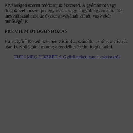
Kívánságod szerint módosítjuk ékszered. A gyémántot vagy
drágakövet kicseréljük egy másik vagy nagyobb gyémántra, de
megváltoztathatod az ékszer anyagának színét, vagy akár
minőségét is.
PRÉMIUM UTÓGONDOZÁS
Ha a Gyűrű Neked üzletben vásárolsz, számíthatsz ránk a vásárlás
után is. Kollégáink mindig a rendelkezésedre fognak állni.
TUDJ MEG TÖBBET A Gyűrű neked care+ csomagról