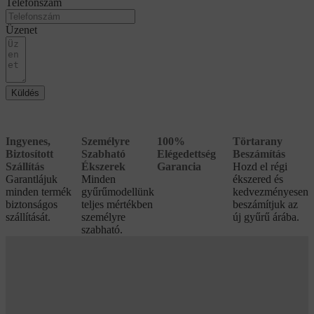
Telefonszám
Üzenet
Küldés
Ingyenes,
Személyre
100%
Törtarany
Biztosított
Szabható
Elégedettség
Beszámítás
Szállítás
Ékszerek
Garancia
Hozd el régi
Garantlájuk
Minden
ékszered és
minden termék
gyűrűmodellünk
kedvezményesen
biztonságos
teljes mértékben
beszámítjuk az
szállítását.
személyre
új gyűrű árába.
szabható.