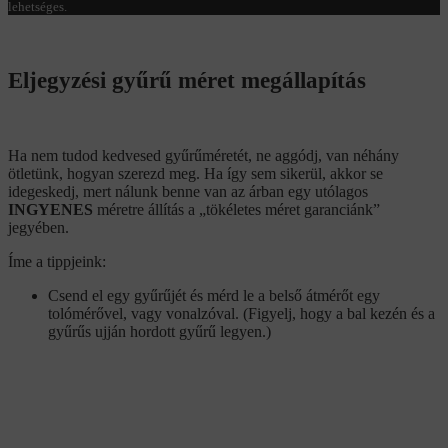
lehetséges.
Eljegyzési gyűrű méret megállapítás
Ha nem tudod kedvesed gyűrűméretét, ne aggódj, van néhány
ötletünk, hogyan szerezd meg. Ha így sem sikerül, akkor se
idegeskedj, mert nálunk benne van az árban egy utólagos
INGYENES
méretre állítás a „tökéletes méret garanciánk”
jegyében.
Íme a tippjeink:
Csend el egy gyűrűjét és mérd le a belső átmérőt egy
tolómérővel, vagy vonalzóval. (Figyelj, hogy a bal kezén és a
gyűrűs ujján hordott gyűrű legyen.)