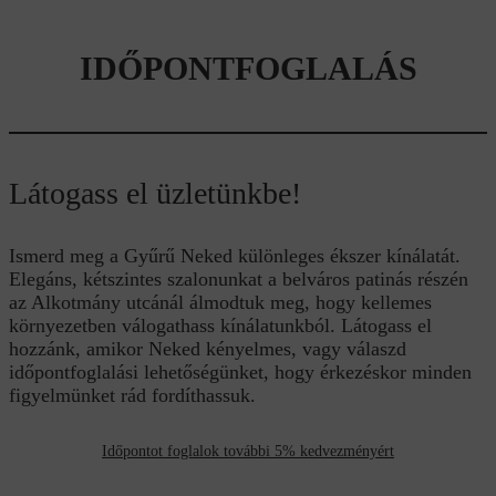
IDŐPONTFOGLALÁS
Látogass el üzletünkbe!
Ismerd meg a Gyűrű Neked különleges ékszer kínálatát.
Elegáns, kétszintes szalonunkat a belváros patinás részén
az Alkotmány utcánál álmodtuk meg, hogy kellemes
környezetben válogathass kínálatunkból. Látogass el
hozzánk, amikor Neked kényelmes, vagy válaszd
időpontfoglalási lehetőségünket, hogy érkezéskor minden
figyelmünket rád fordíthassuk.
Időpontot foglalok további 5% kedvezményért