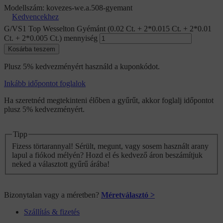
Modellszám:
kovezes-we.a.508-gyemant
Kedvencekhez
G/VS1 Top Wesselton Gyémánt (0.02 Ct. + 2*0.015 Ct. + 2*0.01
Ct. + 2*0.005 Ct.) mennyiség
Kosárba teszem
Plusz 5% kedvezményért használd a kuponkódot.
Inkább időpontot foglalok
Ha szeretnéd megtekinteni élőben a gyűrűt, akkor foglalj időpontot
plusz 5% kedvezményért.
Tipp
Fizess törtarannyal! Sérült, megunt, vagy sosem használt arany
lapul a fiókod mélyén? Hozd el és kedvező áron beszámítjuk
neked a választott gyűrű árába!
Bizonytalan vagy a méretben?
Méretválasztó >
Szállítás & fizetés