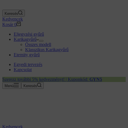
Keresés
Kedvencek
Kosár
0
Eljegyzési gyűrű
Karikagyűrű
Összes modell
Klasszikus Karikagyűrű
Eternity gyűrű
Egyedi tervezés
Kapcsolat
Szerezz további 5% kedvezményt! | Kuponkód:
GYN5
Menü
Keresés
Kedvencek