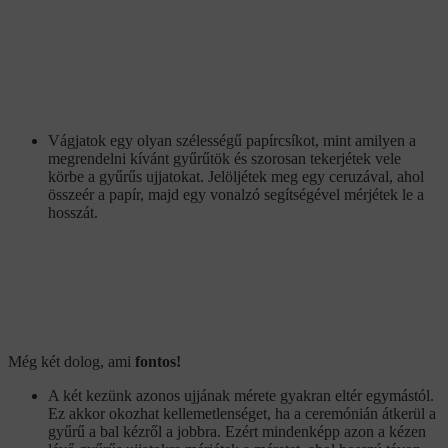
Vágjatok egy olyan szélességű papírcsíkot, mint amilyen a
megrendelni kívánt gyűrűtök és szorosan tekerjétek vele
körbe a gyűrűs ujjatokat. Jelöljétek meg egy ceruzával, ahol
összeér a papír, majd egy vonalzó segítségével mérjétek le a
hosszát.
Még két dolog, ami
fontos!
A két kezünk azonos ujjának mérete gyakran eltér egymástól.
Ez akkor okozhat kellemetlenséget, ha a ceremónián átkerül a
gyűrű a bal kézről a jobbra. Ezért mindenképp azon a kézen