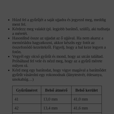
Húzd fel a gyűrűjét a saját ujjadra és jegyezd meg, meddig
ment fel.
Kérdezz meg valakit (pl. legjobb barátnő, szülő), aki tudhatja
a méretét.
Hasonlítsd össze az ujjadat az ő ujjával. Ha nem akarsz a
memóriádra hagyatkozni, akkor készíts egy fotót az
összefonódó kezeitekről. Figyelj, hogy a bal keze legyen a
fotón.
Vegyél egy olcsó gyűrűt és mond, hogy az utcán találtad.
Próbáltasd fel vele és nézd meg, hogy az a gyűrű mérete
milyen rá.
Kérd meg egy barátodat, hogy vigye magával a barátnődet
gyűrűt vásárolni egy rokonodnak (lánytestvér, édesanya,
unokahúg…)
Gyűrűméret
Belső átmérő
Belső kerület
41
13,0 mm
41,0 mm
42
13,4 mm
41,6 mm