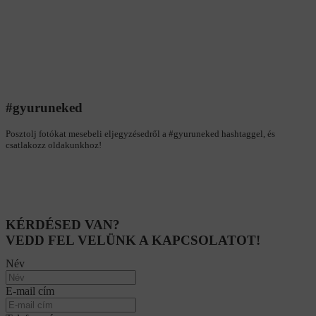
#gyuruneked
Posztolj fotókat mesebeli eljegyzésedről a #gyuruneked hashtaggel, és
csatlakozz oldakunkhoz!
KÉRDÉSED VAN?
VEDD FEL VELÜNK A KAPCSOLATOT!
Név
E-mail cím