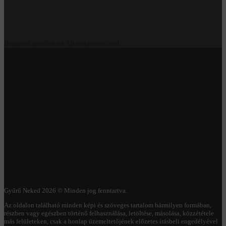
Budapest szívében az Alkotmány utcánál
Gyűrű Neked 2026 © Minden jog fenntartva.
Az oldalon található minden képi és szöveges tartalom bármilyen formában,
részben vagy egészben történő felhasználása, letöltése, másolása, közzététele
más felületeken, csak a honlap üzemeltetőjének előzetes írásbeli engedélyével