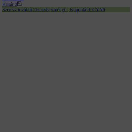
Kosár
0
Szerezz további 5% kedvezményt! | Kuponkód:
GYN5