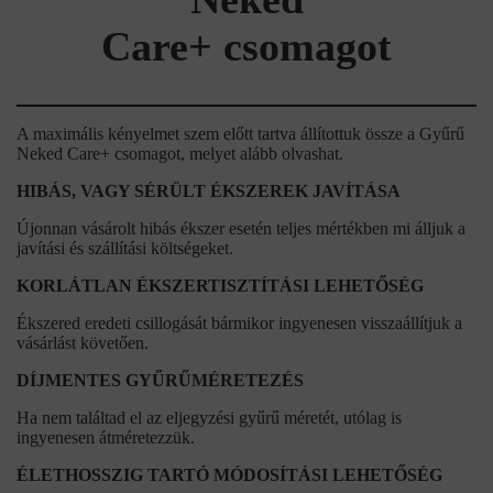
Care+ csomagot
A maximális kényelmet szem előtt tartva állítottuk össze a Gyűrű
Neked Care+ csomagot, melyet alább olvashat.
HIBÁS, VAGY SÉRÜLT ÉKSZEREK JAVÍTÁSA
Újonnan vásárolt hibás ékszer esetén teljes mértékben mi álljuk a
javítási és szállítási költségeket.
KORLÁTLAN ÉKSZERTISZTÍTÁSI LEHETŐSÉG
Ékszered eredeti csillogását bármikor ingyenesen visszaállítjuk a
vásárlást követően.
DÍJMENTES GYŰRŰMÉRETEZÉS
Ha nem találtad el az eljegyzési gyűrű méretét, utólag is
ingyenesen átméretezzük.
ÉLETHOSSZIG TARTÓ MÓDOSÍTÁSI LEHETŐSÉG