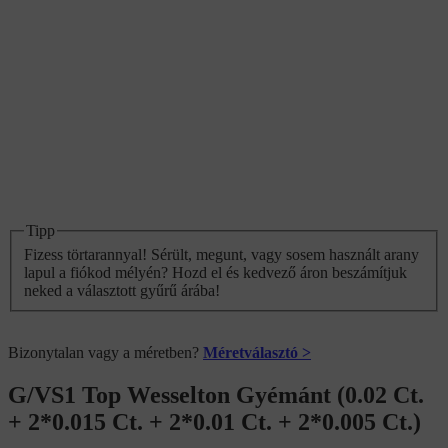
Tipp
Fizess törtarannyal! Sérült, megunt, vagy sosem használt arany
lapul a fiókod mélyén? Hozd el és kedvező áron beszámítjuk
neked a választott gyűrű árába!
Bizonytalan vagy a méretben?
Méretválasztó >
G/VS1 Top Wesselton Gyémánt (0.02 Ct.
+ 2*0.015 Ct. + 2*0.01 Ct. + 2*0.005 Ct.)