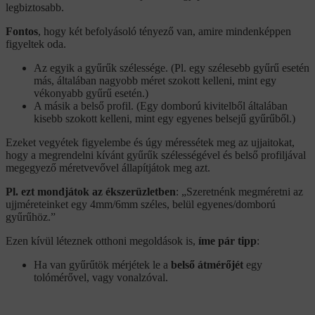
legbiztosabb.
Fontos
, hogy két befolyásoló tényező van, amire mindenképpen
figyeltek oda.
Az egyik a gyűrűk szélessége. (Pl. egy szélesebb gyűrű esetén
más, általában nagyobb méret szokott kelleni, mint egy
vékonyabb gyűrű esetén.)
A másik a belső profil. (Egy domború kivitelből általában
kisebb szokott kelleni, mint egy egyenes belsejű gyűrűből.)
Ezeket vegyétek figyelembe és úgy méressétek meg az ujjaitokat,
hogy a megrendelni kívánt gyűrűk szélességével és belső profiljával
megegyező méretvevővel állapítjátok meg azt.
Pl. ezt mondjátok az ékszerüzletben
: „Szeretnénk megméretni az
ujjméreteinket egy 4mm/6mm széles, belül egyenes/domború
gyűrűhöz.”
Ezen kívül léteznek otthoni megoldások is,
íme pár tipp
:
Ha van gyűrűtök mérjétek le a
belső átmérőjét
egy
tolómérővel, vagy vonalzóval.