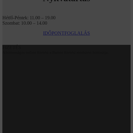
Hétfő-Péntek: 11.00 – 19.00
Szombat: 10.00 – 14.00
IDŐPONTFOGLALÁS
FIZETÉS
A biztonságos online fizetést a Barion fizetési rendszere biztosítja.