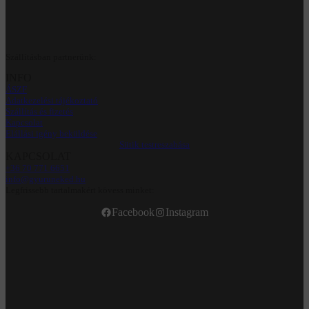
Szállításban partnerünk:
INFO
ÁSZF
Adatkezelési tájékoztató
Szállítás és fizetés
Kapcsolat
Elállási igény beküldése
Sütik testreszabása
KAPCSOLAT
+36 70 771 6651
info@gyuruneked.hu
Legfrissebb tartalmakért kövess minket:
Facebook
Instagram