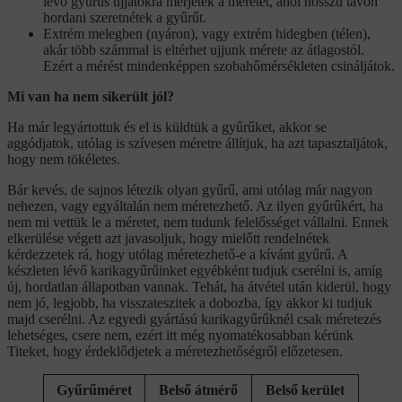
lévő gyűrűs ujjatokra mérjétek a méretet, ahol hosszú távon
hordani szeretnétek a gyűrűt.
Extrém melegben (nyáron), vagy extrém hidegben (télen),
akár több számmal is eltérhet ujjunk mérete az átlagostól.
Ezért a mérést mindenképpen szobahőmérsékleten csináljátok.
Mi van ha nem sikerült jól?
Ha már legyártottuk és el is küldtük a gyűrűket, akkor se
aggódjatok, utólag is szívesen méretre állítjuk, ha azt tapasztaljátok,
hogy nem tökéletes.
Bár kevés, de sajnos létezik olyan gyűrű, ami utólag már nagyon
nehezen, vagy egyáltalán nem méretezhető. Az ilyen gyűrűkért, ha
nem mi vettük le a méretet, nem tudunk felelősséget vállalni. Ennek
elkerülése végett azt javasoljuk, hogy mielőtt rendelnétek
kérdezzetek rá, hogy utólag méretezhető-e a kívánt gyűrű. A
készleten lévő karikagyűrűinket egyébként tudjuk cserélni is, amíg
új, hordatlan állapotban vannak. Tehát, ha átvétel után kiderül, hogy
nem jó, legjobb, ha visszateszitek a dobozba, így akkor ki tudjuk
majd cserélni. Az egyedi gyártású karikagyűrűknél csak méretezés
lehetséges, csere nem, ezért itt még nyomatékosabban kérünk
Titeket, hogy érdeklődjetek a méretezhetőségről előzetesen.
Gyűrűméret
Belső átmérő
Belső kerület