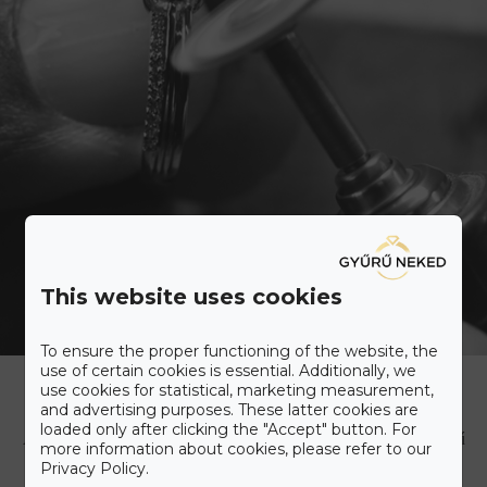
This website uses cookies
To ensure the proper functioning of the website, the
Ismerd meg a Gyűrű Neked
use of certain cookies is essential. Additionally, we
Care+ csomagot
use cookies for statistical, marketing measurement,
and advertising purposes. These latter cookies are
loaded only after clicking the "Accept" button. For
A maximális kényelmet szem előtt tartva állítottuk össze a Gyűrű
more information about cookies, please refer to our
Neked Care+ csomagot, melyet alább olvashat.
Privacy Policy.