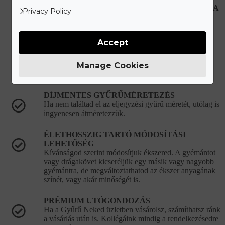
HIBÁS, VAGY SÉRÜLT ÉKSZEREK JAVÍTÁSA
Privacy Policy
Újonnan vásárolt hibás ékszer esetén teljes mértékben
mi álljuk a javítási és szállítási költségeket.
Accept
KORLÁTLAN ÉKSZERTISZTÍTÁSI
LEHETŐSÉG
Ékszered eredeti csillogását bármikor ingyenesen
Manage Cookies
visszaállítjuk a vásárlást követően.
DÍJMENTES GYŰRŰMÉRETEZÉS
Ha nem találtad el az eljegyzési gyűrű méretét, utólag is
ingyenesen átméretezzük.
ÉLETHOSSZIG TARTÓ MÓDOSÍTÁSI
LEHETŐSÉG
Kívánságod szerint módosítjuk ékszered. A gyémántot
vagy drágakövet kicseréljük egy másik vagy nagyobb
gyémántra, de megváltoztathatod az ékszer anyagának
színét, vagy akár minőségét is.
PRÉMIUM UTÓGONDOZÁS
Ha a Gyűrű Neked üzletben vásárolsz, számíthatsz ránk
a vásárlás után is. Kollégáink mindig a rendelkezésedre