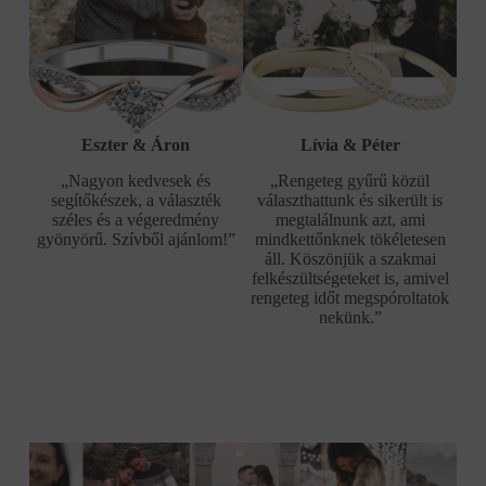
Eszter & Áron
Lívia & Péter
„Nagyon kedvesek és
„Rengeteg gyűrű közül
segítőkészek, a választék
választhattunk és sikerült is
széles és a végeredmény
megtalálnunk azt, ami
gyönyörű. Szívből ajánlom!”
mindkettőnknek tökéletesen
áll. Köszönjük a szakmai
felkészültségeteket is, amivel
rengeteg időt megspóroltatok
nekünk.”