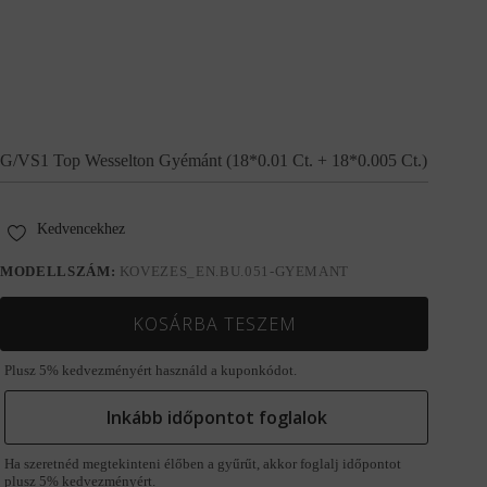
G/VS1 Top Wesselton Gyémánt (18*0.01 Ct. + 18*0.005 Ct.)
Kedvencekhez
MODELLSZÁM:
KOVEZES_EN.BU.051-GYEMANT
KOSÁRBA TESZEM
Plusz 5% kedvezményért használd a kuponkódot.
Inkább időpontot foglalok
Ha szeretnéd megtekinteni élőben a gyűrűt, akkor foglalj időpontot
plusz 5% kedvezményért.