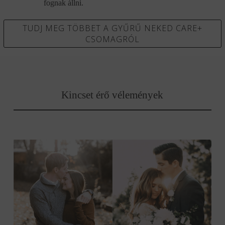
fognak állni.
TUDJ MEG TÖBBET A GYŰRŰ NEKED CARE+
CSOMAGRÓL
Kincset érő vélemények