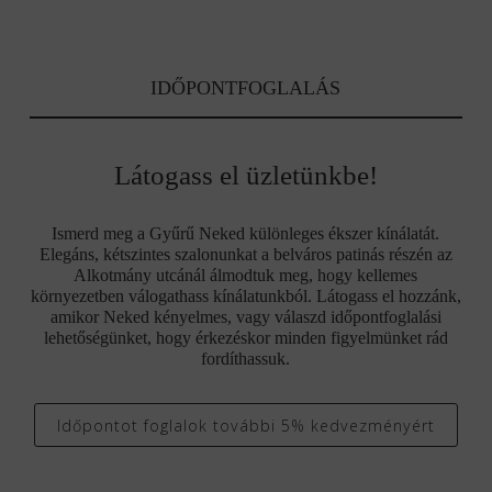
IDŐPONTFOGLALÁS
Látogass el üzletünkbe!
Ismerd meg a Gyűrű Neked különleges ékszer kínálatát.
Elegáns, kétszintes szalonunkat a belváros patinás részén az
Alkotmány utcánál álmodtuk meg, hogy kellemes
környezetben válogathass kínálatunkból. Látogass el hozzánk,
amikor Neked kényelmes, vagy válaszd időpontfoglalási
lehetőségünket, hogy érkezéskor minden figyelmünket rád
fordíthassuk.
Időpontot foglalok további 5% kedvezményért