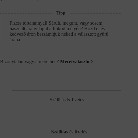
Tipp
Fizess törtarannyal! Sérült, megunt, vagy sosem
használt arany lapul a fiókod mélyén? Hozd el és
kedvező áron beszámítjuk neked a választott gyűrű
árába!
Bizonytalan vagy a méretben?
Méretválasztó >
Szállítás & fizetés
Szállítás és fizetés