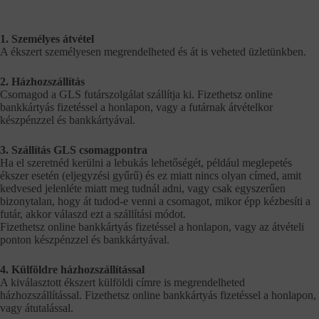
1. Személyes átvétel
A ékszert személyesen megrendelheted és át is veheted üzletünkben.
2. Házhozszállítás
Csomagod a GLS futárszolgálat szállítja ki. Fizethetsz online
bankkártyás fizetéssel a honlapon, vagy a futárnak átvételkor
készpénzzel és bankkártyával.
3. Szállítás GLS csomagpontra
Ha el szeretnéd kerülni a lebukás lehetőségét, például meglepetés
ékszer esetén (eljegyzési gyűrű) és ez miatt nincs olyan címed, amit
kedvesed jelenléte miatt meg tudnál adni, vagy csak egyszerűen
bizonytalan, hogy át tudod-e venni a csomagot, mikor épp kézbesíti a
futár, akkor válaszd ezt a szállítási módot.
Fizethetsz online bankkártyás fizetéssel a honlapon, vagy az átvételi
ponton készpénzzel és bankkártyával.
4. Külföldre házhozszállítással
A kiválasztott ékszert külföldi címre is megrendelheted
házhozszállítással. Fizethetsz online bankkártyás fizetéssel a honlapon,
vagy átutalással.