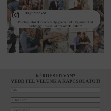
#gyuruneked
Posztolj fotókat mesebeli eljegyzésedről a #gyuruneked
hashtaggel, és csatlakozz oldakunkhoz!
KÉRDÉSED VAN?
VEDD FEL VELÜNK A KAPCSOLATOT!