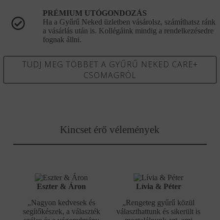
PRÉMIUM UTÓGONDOZÁS
Ha a Gyűrű Neked üzletben vásárolsz, számíthatsz ránk
a vásárlás után is. Kollégáink mindig a rendelkezésedre
fognak állni.
TUDJ MEG TÖBBET A GYŰRŰ NEKED CARE+
CSOMAGRÓL
Kincset érő vélemények
Eszter & Áron
Lívia & Péter
„Nagyon kedvesek és
„Rengeteg gyűrű közül
segítőkészek, a választék
választhattunk és sikerült is