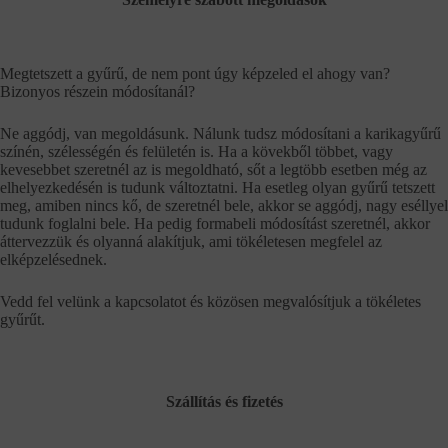
Megtetszett a gyűrű, de nem pont úgy képzeled el ahogy van?
Bizonyos részein módosítanál?
Ne aggódj, van megoldásunk. Nálunk tudsz módosítani a karikagyűrű
színén, szélességén és felületén is. Ha a kövekből többet, vagy
kevesebbet szeretnél az is megoldható, sőt a legtöbb esetben még az
elhelyezkedésén is tudunk változtatni. Ha esetleg olyan gyűrű tetszett
meg, amiben nincs kő, de szeretnél bele, akkor se aggódj, nagy eséllyel
tudunk foglalni bele. Ha pedig formabeli módosítást szeretnél, akkor
áttervezzük és olyanná alakítjuk, ami tökéletesen megfelel az
elképzelésednek.
Vedd fel velünk a kapcsolatot és közösen megvalósítjuk a tökéletes
gyűrűt.
Szállítás és fizetés