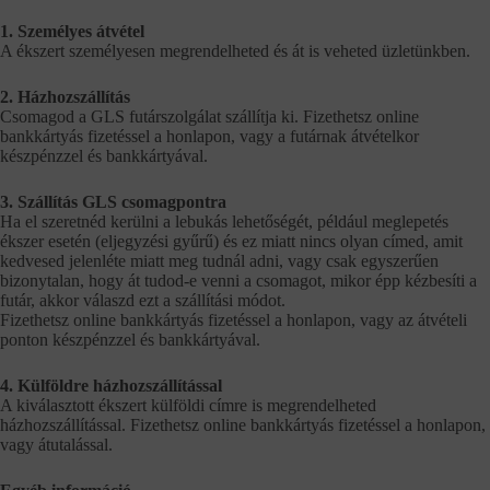
1. Személyes átvétel
A ékszert személyesen megrendelheted és át is veheted üzletünkben.
2. Házhozszállítás
Csomagod a GLS futárszolgálat szállítja ki. Fizethetsz online
bankkártyás fizetéssel a honlapon, vagy a futárnak átvételkor
készpénzzel és bankkártyával.
3. Szállítás GLS csomagpontra
Ha el szeretnéd kerülni a lebukás lehetőségét, például meglepetés
ékszer esetén (eljegyzési gyűrű) és ez miatt nincs olyan címed, amit
kedvesed jelenléte miatt meg tudnál adni, vagy csak egyszerűen
bizonytalan, hogy át tudod-e venni a csomagot, mikor épp kézbesíti a
futár, akkor válaszd ezt a szállítási módot.
Fizethetsz online bankkártyás fizetéssel a honlapon, vagy az átvételi
ponton készpénzzel és bankkártyával.
4. Külföldre házhozszállítással
A kiválasztott ékszert külföldi címre is megrendelheted
házhozszállítással. Fizethetsz online bankkártyás fizetéssel a honlapon,
vagy átutalással.