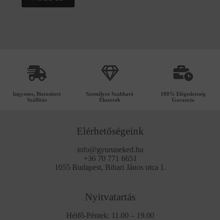
Ingyenes, Biztosított
Személyre Szabható
100% Elégedettség
Szállítás
Ékszerek
Garancia
Elérhetőségeink
info@gyuruneked.hu
+36 70 771 6651
1055 Budapest, Bihari János utca 1.
Nyitvatartás
Hétfő-Péntek: 11.00 – 19.00