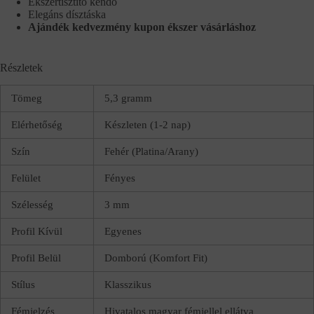
Ékszertisztító kendő
Elegáns dísztáska
Ajándék kedvezmény kupon ékszer vásárláshoz
Részletek
Tömeg
5,3 gramm
Elérhetőség
Készleten (1-2 nap)
Szín
Fehér (Platina/Arany)
Felület
Fényes
Szélesség
3 mm
Profil Kívül
Egyenes
Profil Belül
Domború (Komfort Fit)
Stílus
Klasszikus
Fémjelzés
Hivatalos magyar fémjellel ellátva