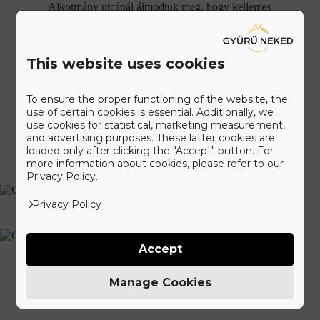
Alkotmány utcánál álmodtuk meg, hogy kellemes
környezetben válogathass kínálatunkból. Látogass el hozzánk,
amikor Neked kényelmes, vagy válaszd időpontfoglalási
lehetőségünket, hogy érkezéskor minden figyelmünket rád
fordíthassuk.
This website uses cookies
To ensure the proper functioning of the website, the
Időpontot foglalok további 5% kedvezményért
use of certain cookies is essential. Additionally, we
use cookies for statistical, marketing measurement,
and advertising purposes. These latter cookies are
loaded only after clicking the "Accept" button. For
more information about cookies, please refer to our
Privacy Policy.
Privacy Policy
Accept
Manage Cookies