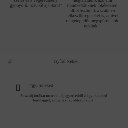
széles és a végeredmény
megtalálnunk azt, ami
gyönyörű. Szívből ajánlom!”
mindkettőnknek tökéletesen
áll. Köszönjük a szakmai
felkészültségeteket is, amivel
rengeteg időt megspóroltatok
nekünk.”
#gyuruneked
Posztolj fotókat mesebeli eljegyzésedről a #gyuruneked
hashtaggel, és csatlakozz oldakunkhoz!