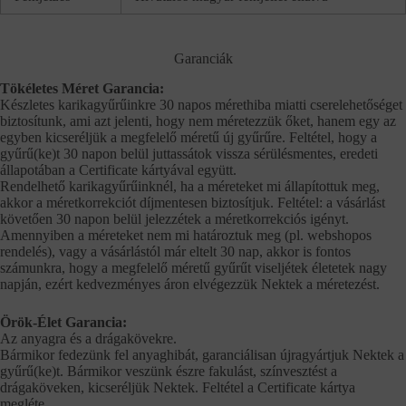
Garanciák
Tökéletes Méret Garancia:
Készletes karikagyűrűinkre 30 napos mérethiba miatti cserelehetőséget
biztosítunk, ami azt jelenti, hogy nem méretezzük őket, hanem egy az
egyben kicseréljük a megfelelő méretű új gyűrűre. Feltétel, hogy a
gyűrű(ke)t 30 napon belül juttassátok vissza sérülésmentes, eredeti
állapotában a Certificate kártyával együtt.
Rendelhető karikagyűrűinknél, ha a méreteket mi állapítottuk meg,
akkor a méretkorrekciót díjmentesen biztosítjuk. Feltétel: a vásárlást
követően 30 napon belül jelezzétek a méretkorrekciós igényt.
Amennyiben a méreteket nem mi határoztuk meg (pl. webshopos
rendelés), vagy a vásárlástól már eltelt 30 nap, akkor is fontos
számunkra, hogy a megfelelő méretű gyűrűt viseljétek életetek nagy
napján, ezért kedvezményes áron elvégezzük Nektek a méretezést.
Örök-Élet Garancia:
Az anyagra és a drágakövekre.
Bármikor fedezünk fel anyaghibát, garanciálisan újragyártjuk Nektek a
gyűrű(ke)t. Bármikor veszünk észre fakulást, színvesztést a
drágaköveken, kicseréljük Nektek. Feltétel a Certificate kártya
megléte.