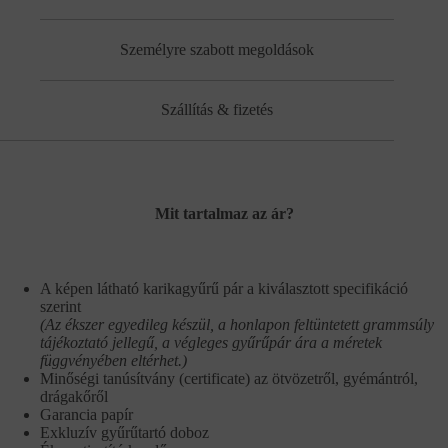
Személyre szabott megoldások
Szállítás & fizetés
Mit tartalmaz az ár?
A képen látható karikagyűrű pár a kiválasztott specifikáció
szerint
(Az ékszer egyedileg készül, a honlapon feltüntetett grammsúly
tájékoztató jellegű, a végleges gyűrűpár ára a méretek
függvényében eltérhet.)
Minőségi tanúsítvány (certificate) az ötvözetről, gyémántról,
drágakőről
Garancia papír
Exkluzív gyűrűtartó doboz