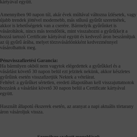
kártyával együtt.
Amennyiben 90 napon túl, akár évek múltával változna ízlésetek, vagy
újabb trendek jöttével modernebb, más stílusú gyűrűt szeretnétek,
akkor is lehetőségetek van a cserére. Bármelyik gyűrűnket is
vásároltátok, nincs más teendőtök, mint visszahozni a gyűrű(ke)t a
hozzá tartozó Certificate kártyával együtt és kedvező áron beszámítjuk
az új gyűrű árába, melyet törzsvásárlónkként kedvezménnyel
vásárolhattok meg.
Pénzvisszafizetési Garancia:
Ha bármilyen okból nem vagytok elégedettek a gyűrűkkel és a
vásárlást követő 30 napon belül ezt jelzitek nekünk, akkor készletes
gyűrűink esetén visszafizetjük Nektek a vételárat.
Feltétel: a gyűrűket sértetlen, eredeti állapotában kell visszajuttatnotok
hozzánk a vásárlást követő 30 napon belül a Certificate kártyával
együtt.
Használt állapotú ékszerek esetén, az aranyat a napi aktuális törtarany
áron vásároljuk vissza.
Személyre szabott megoldások