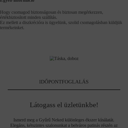
Egyéb információ
Hogy csomagod biztonságosan és biztosan megérkezzen,
értékbiztosított minden szállítás.
Ez mellett a diszkrécióra is ügyelünk, szolid csomagolásban küldjük
termékeinket.
IDŐPONTFOGLALÁS
Látogass el üzletünkbe!
Ismerd meg a Gyűrű Neked különleges ékszer kínálatát.
Elegáns, kétszintes szalonunkat a belváros patinás részén az