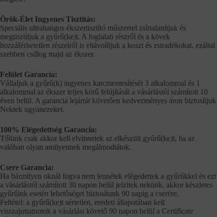
Örök-Élet Ingyenes Tisztítás:
Speciális ultrahangos ékszertisztító műszerrel zsírtalanítjuk és
megtisztítjuk a gyűrű(ke)t. A foglalati részről és a kövek
hozzáférhetetlen részeiről is eltávolítjuk a koszt és zsiradékokat, ezáltal
szebben csillog majd az ékszer.
Felület Garancia:
Vállaljuk a gyűrű(k) ingyenes karcmentesítését 3 alkalommal és 1
alkalommal az ékszer teljes körű felújítását a vásárlástól számított 10
éven belül. A garancia lejártát követően kedvezményes áron biztosítjuk
Nektek ugyanezeket.
100% Elégedettség Garancia:
Tőlünk csak akkor kell elvinnetek az elkészült gyűrű(ke)t, ha az
valóban olyan amilyennek megálmodtátok.
Csere Garancia:
Ha bármilyen oknál fogva nem lennétek elégedettek a gyűrűkkel és ezt
a vásárlástól számított 30 napon belül jelzitek nekünk, akkor készletes
gyűrűink esetén lehetőséget biztosítunk 90 napig a cserére.
Feltétel: a gyűrű(ke)t sértetlen, eredeti állapotában kell
visszajuttatnotok a vásárlást követő 90 napon belül a Certificate