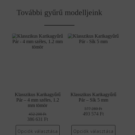
További gyűrű modelljeink
Klasszikus Karikagyűrű
Klasszikus Karikagyűrű
Pár – 4 mm széles, 1.2
Pár – Sík 5 mm
mm tömör
577 280
Ft
493 574
Original
Current
Ft
452 200
Ft
386 631
Original
Current
Ft
price
price
price
price
was:
is:
was:
is:
577
493
Opciók választása
Opciók választása