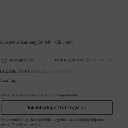
Klasszikus Karikagyűrű Pár – Sík 3 mm
Kedvencekhez
MODELLSZÁM:
WE.AF.C30E.W
ELÉRHETŐSÉG:
KÉSZLETEN (1-2 NAP)
Loading...
Plusz 5% kedvezményért használd a kuponkódot.
Inkább időpontot foglalok
Ha szeretnéd megtekinteni élőben a gyűrűt, akkor foglalj időpontot
plusz 5% kedvezményért.