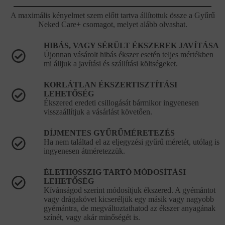
A maximális kényelmet szem előtt tartva állítottuk össze a Gyűrű
Neked Care+ csomagot, melyet alább olvashat.
HIBÁS, VAGY SÉRÜLT ÉKSZEREK JAVÍTÁSA
Újonnan vásárolt hibás ékszer esetén teljes mértékben
mi álljuk a javítási és szállítási költségeket.
KORLÁTLAN ÉKSZERTISZTÍTÁSI
LEHETŐSÉG
Ékszered eredeti csillogását bármikor ingyenesen
visszaállítjuk a vásárlást követően.
DÍJMENTES GYŰRŰMÉRETEZÉS
Ha nem találtad el az eljegyzési gyűrű méretét, utólag is
ingyenesen átméretezzük.
ÉLETHOSSZIG TARTÓ MÓDOSÍTÁSI
LEHETŐSÉG
Kívánságod szerint módosítjuk ékszered. A gyémántot
vagy drágakövet kicseréljük egy másik vagy nagyobb
gyémántra, de megváltoztathatod az ékszer anyagának
színét, vagy akár minőségét is.