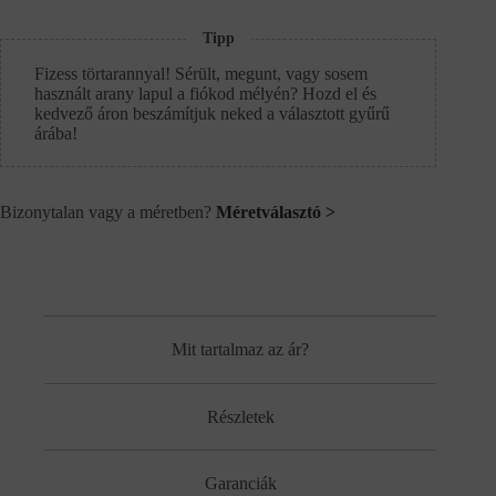
Tipp
Fizess törtarannyal! Sérült, megunt, vagy sosem
használt arany lapul a fiókod mélyén? Hozd el és
kedvező áron beszámítjuk neked a választott gyűrű
árába!
Bizonytalan vagy a méretben?
Méretválasztó >
Mit tartalmaz az ár?
Részletek
Garanciák