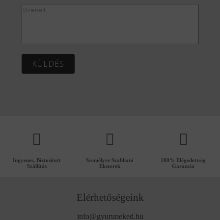
KÜLDÉS
Ingyenes, Biztosított
Személyre Szabható
100% Elégedettség
Szállítás
Ékszerek
Garancia
Elérhetőségeink
info@gyuruneked.hu