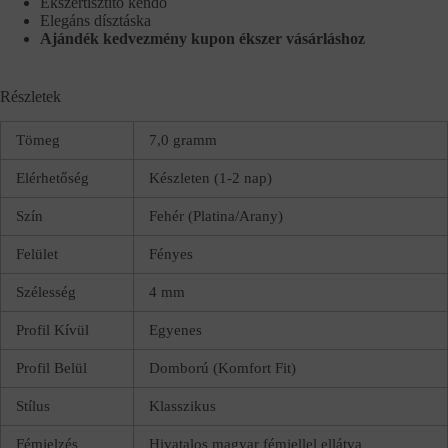
Ékszertisztító kendő
Elegáns dísztáska
Ajándék kedvezmény kupon ékszer vásárláshoz
Részletek
Tömeg
7,0 gramm
Elérhetőség
Készleten (1-2 nap)
Szín
Fehér (Platina/Arany)
Felület
Fényes
Szélesség
4 mm
Profil Kívül
Egyenes
Profil Belül
Domború (Komfort Fit)
Stílus
Klasszikus
Fémjelzés
Hivatalos magyar fémjellel ellátva