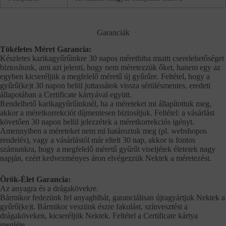
Garanciák
Tökéletes Méret Garancia:
Készletes karikagyűrűinkre 30 napos mérethiba miatti cserelehetőséget
biztosítunk, ami azt jelenti, hogy nem méretezzük őket, hanem egy az
egyben kicseréljük a megfelelő méretű új gyűrűre. Feltétel, hogy a
gyűrű(ke)t 30 napon belül juttassátok vissza sérülésmentes, eredeti
állapotában a Certificate kártyával együtt.
Rendelhető karikagyűrűinknél, ha a méreteket mi állapítottuk meg,
akkor a méretkorrekciót díjmentesen biztosítjuk. Feltétel: a vásárlást
követően 30 napon belül jelezzétek a méretkorrekciós igényt.
Amennyiben a méreteket nem mi határoztuk meg (pl. webshopos
rendelés), vagy a vásárlástól már eltelt 30 nap, akkor is fontos
számunkra, hogy a megfelelő méretű gyűrűt viseljétek életetek nagy
napján, ezért kedvezményes áron elvégezzük Nektek a méretezést.
Örök-Élet Garancia:
Az anyagra és a drágakövekre.
Bármikor fedezünk fel anyaghibát, garanciálisan újragyártjuk Nektek a
gyűrű(ke)t. Bármikor veszünk észre fakulást, színvesztést a
drágaköveken, kicseréljük Nektek. Feltétel a Certificate kártya
megléte.