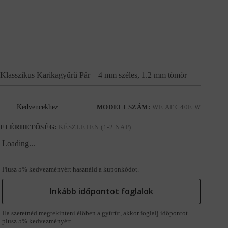
Klasszikus Karikagyűrű Pár – 4 mm széles, 1.2 mm tömör
Kedvencekhez
MODELLSZÁM:
WE.AF.C40E.W
ELÉRHETŐSÉG:
KÉSZLETEN (1-2 NAP)
Loading...
Plusz 5% kedvezményért használd a kuponkódot.
Inkább időpontot foglalok
Ha szeretnéd megtekinteni élőben a gyűrűt, akkor foglalj időpontot
plusz 5% kedvezményért.