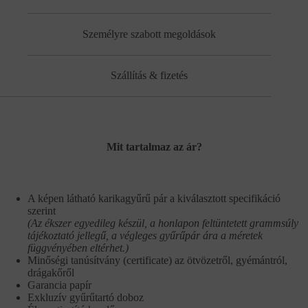
Személyre szabott megoldások
Szállítás & fizetés
Mit tartalmaz az ár?
A képen látható karikagyűrű pár a kiválasztott specifikáció
szerint
(Az ékszer egyedileg készül, a honlapon feltüntetett grammsúly
tájékoztató jellegű, a végleges gyűrűpár ára a méretek
függvényében eltérhet.)
Minőségi tanúsítvány (certificate) az ötvözetről, gyémántról,
drágakőről
Garancia papír
Exkluzív gyűrűtartó doboz