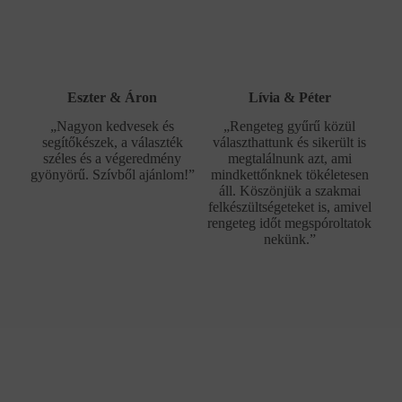
Eszter & Áron
Lívia & Péter
„Nagyon kedvesek és
„Rengeteg gyűrű közül
segítőkészek, a választék
választhattunk és sikerült is
széles és a végeredmény
megtalálnunk azt, ami
gyönyörű. Szívből ajánlom!”
mindkettőnknek tökéletesen
áll. Köszönjük a szakmai
felkészültségeteket is, amivel
rengeteg időt megspóroltatok
nekünk.”