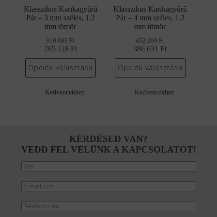
Klasszikus Karikagyűrű
Klasszikus Karikagyűrű
Pár – 3 mm széles, 1.2
Pár – 4 mm széles, 1.2
mm tömör
mm tömör
310 080
Ft
452 200
Ft
265 118
Original
Current
Ft
386 631
Original
Current
Ft
price
price
price
price
was:
is:
was:
is:
Opciók választása
Opciók választása
310
265
452
386
080 Ft.
118 Ft.
200 Ft.
631 Ft.
Kedvencekhez
Kedvencekhez
KÉRDÉSED VAN?
VEDD FEL VELÜNK A KAPCSOLATOT!