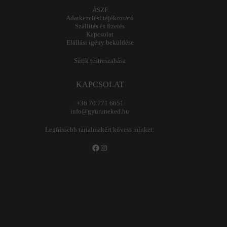
ÁSZF
Adatkezelési tájékoztató
Szállítás és fizetés
Kapcsolat
Elállási igény beküldése
Sütik testreszabása
KAPCSOLAT
+36 70 771 6651
info@gyuruneked.hu
Legfrissebb tartalmakért kövess minket:
Facebook
Instagram