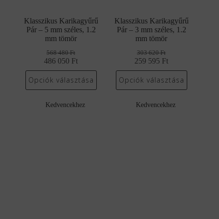
Klasszikus Karikagyűrű
Klasszikus Karikagyűrű
Pár – 5 mm széles, 1.2
Pár – 3 mm széles, 1.2
mm tömör
mm tömör
568 480
Ft
303 620
Ft
486 050
Original
Current
Ft
259 595
Original
Current
Ft
price
price
price
price
was:
is:
was:
is:
Opciók választása
Opciók választása
568
486
303
259
480 Ft.
050 Ft.
620 Ft.
595 Ft.
Kedvencekhez
Kedvencekhez