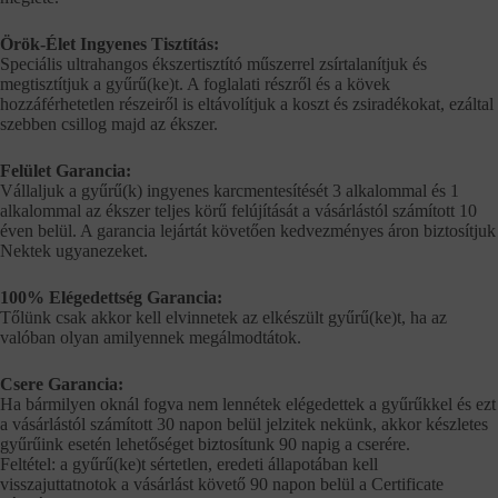
Örök-Élet Ingyenes Tisztítás:
Speciális ultrahangos ékszertisztító műszerrel zsírtalanítjuk és
megtisztítjuk a gyűrű(ke)t. A foglalati részről és a kövek
hozzáférhetetlen részeiről is eltávolítjuk a koszt és zsiradékokat, ezáltal
szebben csillog majd az ékszer.
Felület Garancia:
Vállaljuk a gyűrű(k) ingyenes karcmentesítését 3 alkalommal és 1
alkalommal az ékszer teljes körű felújítását a vásárlástól számított 10
éven belül. A garancia lejártát követően kedvezményes áron biztosítjuk
Nektek ugyanezeket.
100% Elégedettség Garancia:
Tőlünk csak akkor kell elvinnetek az elkészült gyűrű(ke)t, ha az
valóban olyan amilyennek megálmodtátok.
Csere Garancia:
Ha bármilyen oknál fogva nem lennétek elégedettek a gyűrűkkel és ezt
a vásárlástól számított 30 napon belül jelzitek nekünk, akkor készletes
gyűrűink esetén lehetőséget biztosítunk 90 napig a cserére.
Feltétel: a gyűrű(ke)t sértetlen, eredeti állapotában kell
visszajuttatnotok a vásárlást követő 90 napon belül a Certificate