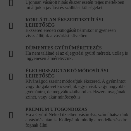
Újonnan vásárolt hibás ékszer esetén teljes mértékben
mi álljuk a javítási és szállítási költségeket.
KORLÁTLAN ÉKSZERTISZTÍTÁSI
LEHETŐSÉG
Ékszered eredeti csillogását bármikor ingyenesen
visszaállítjuk a vásárlást követően.
DÍJMENTES GYŰRŰMÉRETEZÉS
Ha nem találtad el az eljegyzési gyűrű méretét, utólag is
ingyenesen átméretezzük.
ÉLETHOSSZIG TARTÓ MÓDOSÍTÁSI
LEHETŐSÉG
Kívánságod szerint módosítjuk ékszered. A gyémántot
vagy drágakövet kicseréljük egy másik vagy nagyobb
gyémántra, de megváltoztathatod az ékszer anyagának
színét, vagy akár minőségét is.
PRÉMIUM UTÓGONDOZÁS
Ha a Gyűrű Neked üzletben vásárolsz, számíthatsz ránk
a vásárlás után is. Kollégáink mindig a rendelkezésedre
fognak állni.