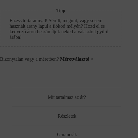
Tipp
Fizess törtarannyal! Sérült, megunt, vagy sosem
használt arany lapul a fiókod mélyén? Hozd el és
kedvező áron beszámítjuk neked a választott gyűrű
árába!
Bizonytalan vagy a méretben?
Méretválasztó >
Mit tartalmaz az ár?
Részletek
Garanciák