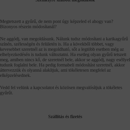
Megtetszett a gyűrű, de nem pont úgy képzeled el ahogy van?
Bizonyos részein módosítanál?
Ne aggódj, van megoldásunk. Nálunk tudsz módosítani a karikagyűrű
színén, szélességén és felületén is. Ha a kövekből többet, vagy
kevesebbet szeretnél az is megoldható, sőt a legtöbb esetben még az
elhelyezkedésén is tudunk változtatni. Ha esetleg olyan gyűrű tetszett
meg, amiben nincs kő, de szeretnél bele, akkor se aggódj, nagy eséllyel
tudunk foglalni bele. Ha pedig formabeli módosítást szeretnél, akkor
áttervezzük és olyanná alakítjuk, ami tökéletesen megfelel az
elképzelésednek.
Vedd fel velünk a kapcsolatot és közösen megvalósítjuk a tökéletes
gyűrűt.
Szállítás és fizetés