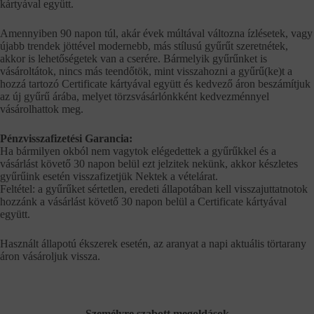
kártyával együtt.
Amennyiben 90 napon túl, akár évek múltával változna ízlésetek, vagy
újabb trendek jöttével modernebb, más stílusú gyűrűt szeretnétek,
akkor is lehetőségetek van a cserére. Bármelyik gyűrűnket is
vásároltátok, nincs más teendőtök, mint visszahozni a gyűrű(ke)t a
hozzá tartozó Certificate kártyával együtt és kedvező áron beszámítjuk
az új gyűrű árába, melyet törzsvásárlónkként kedvezménnyel
vásárolhattok meg.
Pénzvisszafizetési Garancia:
Ha bármilyen okból nem vagytok elégedettek a gyűrűkkel és a
vásárlást követő 30 napon belül ezt jelzitek nekünk, akkor készletes
gyűrűink esetén visszafizetjük Nektek a vételárat.
Feltétel: a gyűrűket sértetlen, eredeti állapotában kell visszajuttatnotok
hozzánk a vásárlást követő 30 napon belül a Certificate kártyával
együtt.
Használt állapotú ékszerek esetén, az aranyat a napi aktuális törtarany
áron vásároljuk vissza.
Személyre szabott megoldások