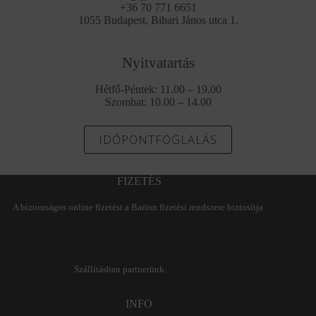
+36 70 771 6651
1055 Budapest, Bihari János utca 1.
Nyitvatartás
Hétfő-Péntek: 11.00 – 19.00
Szombat: 10.00 – 14.00
IDŐPONTFOGLALÁS
FIZETÉS
A biztonságos online fizetést a Barion fizetési rendszere biztosítja.
Szállításban partnerünk:
INFO