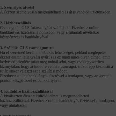
1. Személyes átvétel
A ékszert személyesen megrendelheted és át is veheted üzletünkben.
2. Házhozszállítás
Csomagod a GLS futárszolgálat szállítja ki. Fizethetsz online
bankkártyás fizetéssel a honlapon, vagy a futárnak átvételkor
készpénzzel és bankkártyával.
3. Szállítás GLS csomagpontra
Ha el szeretnéd kerülni a lebukás lehetőségét, például meglepetés
ékszer esetén (eljegyzési gyűrű) és ez miatt nincs olyan címed, amit
kedvesed jelenléte miatt meg tudnál adni, vagy csak egyszerűen
bizonytalan, hogy át tudod-e venni a csomagot, mikor épp kézbesíti a
futár, akkor válaszd ezt a szállítási módot.
Fizethetsz online bankkártyás fizetéssel a honlapon, vagy az átvételi
ponton készpénzzel és bankkártyával.
4. Külföldre házhozszállítással
A kiválasztott ékszert külföldi címre is megrendelheted
házhozszállítással. Fizethetsz online bankkártyás fizetéssel a honlapon,
vagy átutalással.