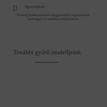
#gyuruneked
Posztolj fotókat mesebeli eljegyzésedről a #gyuruneked
hashtaggel, és csatlakozz oldakunkhoz!
További gyűrű modelljeink