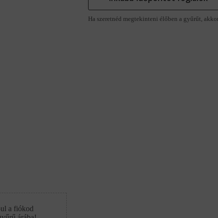
Ha szeretnéd megtekinteni élőben a gyűrűt, akko
ul a fiókod
gyűrű árába!