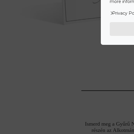
more inform
Privacy Po
Ismerd meg a Gyűrű Nek
részén az Alkotmán