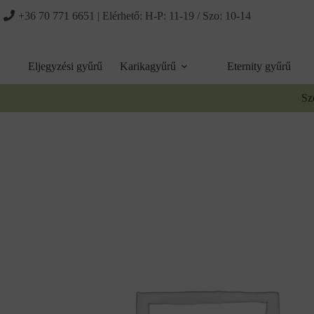
Ugrás
+36 70 771 6651
| Elérhető: H-P: 11-19 / Szo: 10-14
a
tartalomhoz
Eljegyzési gyűrű
Karikagyűrű
Eternity gyűrű
Sz