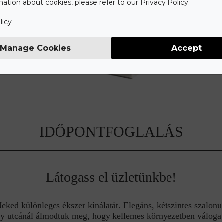
ation about cookies, please refer to our Privacy Policy.
licy
Manage Cookies
Accept
IDŐPONTFOGLALÁS
Látogass el üzletünkbe!
ed különleges ékszer kínálatát. Elegáns, kétszintes szalonu
y utcánál álmodtuk meg, hogy kellemes környezetben válogat