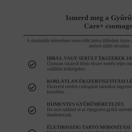
Ismerd meg a Gyűrű
Care+ csomago
A maximális kényelmet szem előtt tartva állítottuk öss
melyet alább olvashat.
HIBÁS, VAGY SÉRÜLT ÉKSZEREK J
Újonnan vásárolt hibás ékszer esetén teljes mér
szállítási költségeket.
KORLÁTLAN ÉKSZERTISZTÍTÁSI L
Ékszered eredeti csillogását bármikor ingyenes
követően.
DÍJMENTES GYŰRŰMÉRETEZÉS
Ha nem találtad el az eljegyzési gyűrű méretét
átméretezzük.
ÉLETHOSSZIG TARTÓ MÓDOSÍTÁSI