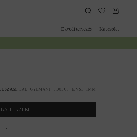
Kosár
Egyedi tervezés
Kapcsolat
LLSZÁM:
LAB_GYEMANT_0.005CT_E/VS1_1MM
BA TESZEM
.