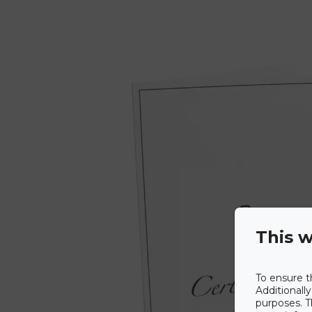
This w
To ensure t
Additionall
purposes. T