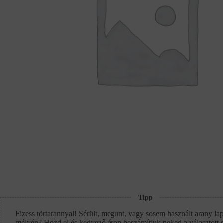
Tipp
Fizess törtarannyal! Sérült, megunt, vagy sosem használt arany lap
mélyén? Hozd el és kedvező áron beszámítjuk neked a választott 