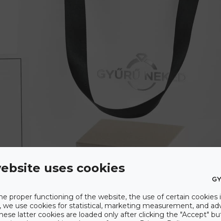
ebsite uses cookies
he proper functioning of the website, the use of certain cookies i
y, we use cookies for statistical, marketing measurement, and ad
hese latter cookies are loaded only after clicking the "Accept" bu