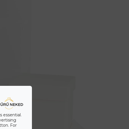
s essential.
vertising
tton. For