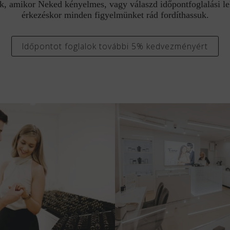
k, amikor Neked kényelmes, vagy válaszd időpontfoglalási l
érkezéskor minden figyelmünket rád fordíthassuk.
Időpontot foglalok további 5% kedvezményért