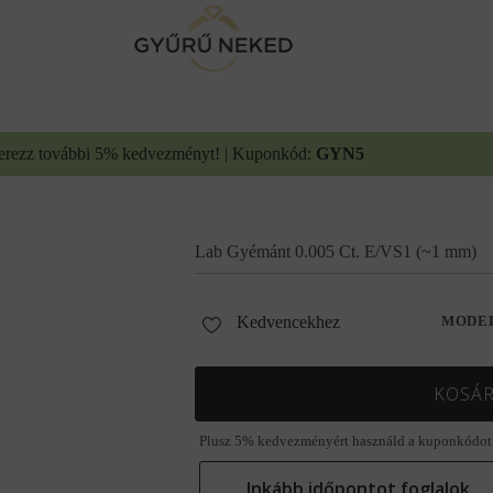
erezz további 5% kedvezményt! | Kuponkód:
GYN5
Lab Gyémánt 0.005 Ct. E/VS1 (~1 mm)
Kedvencekhez
MODE
KOSÁR
Plusz 5% kedvezményért használd a kuponkódot
Inkább időpontot foglalok