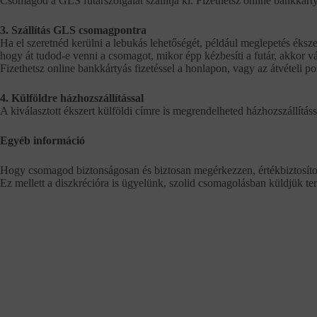
Csomagod a GLS futárszolgálat szállítja ki. Fizethetsz online bankkárty
3. Szállítás GLS csomagpontra
Ha el szeretnéd kerülni a lebukás lehetőségét, például meglepetés éksze
hogy át tudod-e venni a csomagot, mikor épp kézbesíti a futár, akkor vál
Fizethetsz online bankkártyás fizetéssel a honlapon, vagy az átvételi 
4. Külföldre házhozszállítással
A kiválasztott ékszert külföldi címre is megrendelheted házhozszállításs
Egyéb információ
Hogy csomagod biztonságosan és biztosan megérkezzen, értékbiztosítot
Ez mellett a diszkrécióra is ügyelünk, szolid csomagolásban küldjük te