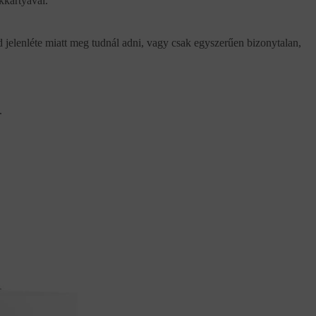
kkártyával.
d jelenléte miatt meg tudnál adni, vagy csak egyszerűen bizonytalan,
.