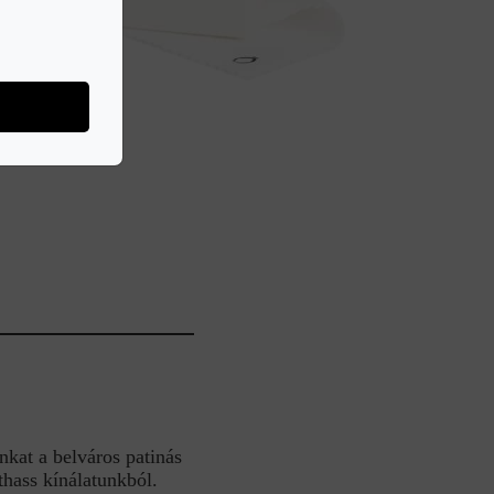
nkat a belváros patinás
hass kínálatunkból.