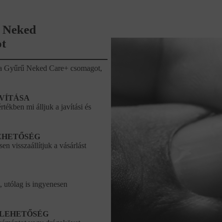
 Neked
t
ze a Gyűrű Neked Care+ csomagot,
AVÍTÁSA
tékben mi álljuk a javítási és
EHETŐSÉG
en visszaállítjuk a vásárlást
, utólag is ingyenesen
 LEHETŐSÉG