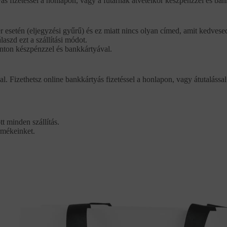
ás fizetéssel a honlapon, vagy a futárnak átvételkor készpénzzel és ban
r esetén (eljegyzési gyűrű) és ez miatt nincs olyan címed, amit kedvese
aszd ezt a szállítási módot.
ponton készpénzzel és bankkártyával.
al. Fizethetsz online bankkártyás fizetéssel a honlapon, vagy átutalással
t minden szállítás.
rmékeinket.