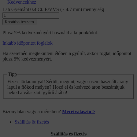
Kedvencekhez
Lab Gyémánt 0.4 Ct. E/VVS (~ 4.7 mm) mennyiség
Kosárba teszem
Plusz 5% kedvezményért használd a kuponkódot.
Inkább időpontot foglalok
Ha szeretnéd megtekinteni élőben a gyűrűt, akkor foglalj időpontot
plusz 5% kedvezményért.
Tipp
Fizess törtarannyal! Sérült, megunt, vagy sosem használt arany
lapul a fiókod mélyén? Hozd el és kedvező áron beszámítjuk
neked a választott gyűrű árába!
Bizonytalan vagy a méretben?
Méretválasztó >
Szállítás & fizetés
Szállítás és fizetés