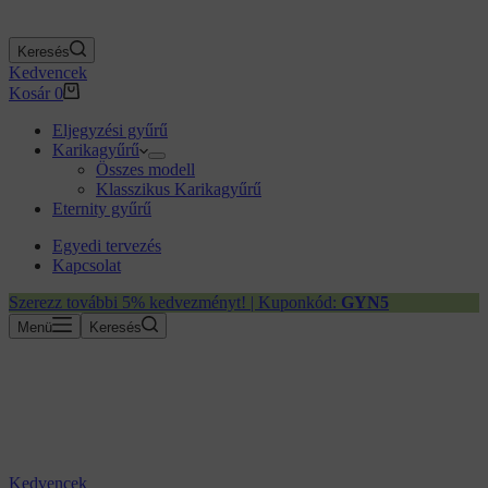
Keresés
Kedvencek
Kosár
0
Eljegyzési gyűrű
Karikagyűrű
Összes modell
Klasszikus Karikagyűrű
Eternity gyűrű
Egyedi tervezés
Kapcsolat
Szerezz további 5% kedvezményt! | Kuponkód:
GYN5
Menü
Keresés
Kedvencek