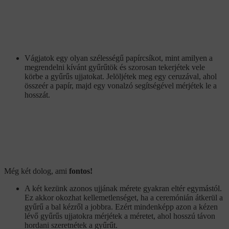
Vágjatok egy olyan szélességű papírcsíkot, mint amilyen a
megrendelni kívánt gyűrűtök és szorosan tekerjétek vele
körbe a gyűrűs ujjatokat. Jelöljétek meg egy ceruzával, ahol
összeér a papír, majd egy vonalzó segítségével mérjétek le a
hosszát.
Még két dolog, ami
fontos!
A két kezünk azonos ujjának mérete gyakran eltér egymástól.
Ez akkor okozhat kellemetlenséget, ha a ceremónián átkerül a
gyűrű a bal kézről a jobbra. Ezért mindenképp azon a kézen
lévő gyűrűs ujjatokra mérjétek a méretet, ahol hosszú távon
hordani szeretnétek a gyűrűt.