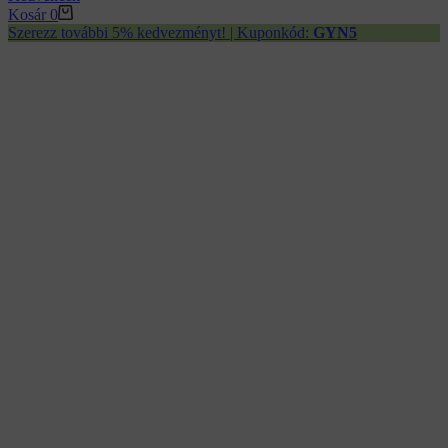
Kosár
0
Szerezz további 5% kedvezményt! | Kuponkód:
GYN5