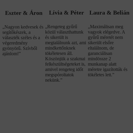
Lívia & Péter
Laura & Belián
Eszter & Áron
„Rengeteg gyűrű
„Maximálisan meg
„Nagyon kedvesek és
közül választhattunk
vagyok elégedve. A
segítőkészek, a
és sikerült is
gyűrű méretét nem
választék széles és a
megtalálnunk azt, ami
sikerült elsőre
végeredmény
mindkettőnknek
eltalálnom, de
gyönyörű. Szívből
tökéletesen áll.
garanciálisan
ajánlom!”
Köszönjük a szakmai
mindössze 2
felkészültségeteket is,
munkanap alatt
amivel rengeteg időt
méretre igazították és
megspóroltatok
tökéletes lett.”
nekünk.”