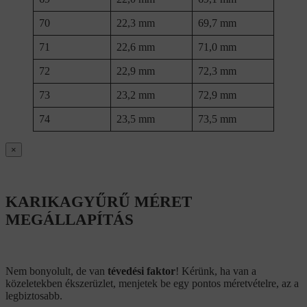
70
22,3 mm
69,7 mm
71
22,6 mm
71,0 mm
72
22,9 mm
72,3 mm
73
23,2 mm
72,9 mm
74
23,5 mm
73,5 mm
×
KARIKAGYŰRŰ MÉRET
MEGÁLLAPÍTÁS
Nem bonyolult, de van
tévedési faktor
! Kérünk, ha van a
közeletekben ékszerüzlet, menjetek be egy pontos méretvételre, az a
legbiztosabb.