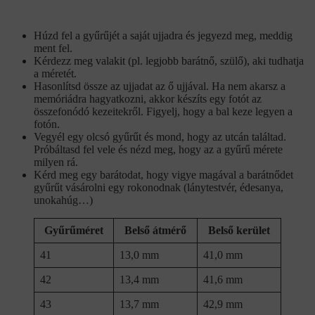
Húzd fel a gyűrűjét a saját ujjadra és jegyezd meg, meddig
ment fel.
Kérdezz meg valakit (pl. legjobb barátnő, szülő), aki tudhatja
a méretét.
Hasonlítsd össze az ujjadat az ő ujjával. Ha nem akarsz a
memóriádra hagyatkozni, akkor készíts egy fotót az
összefonódó kezeitekről. Figyelj, hogy a bal keze legyen a
fotón.
Vegyél egy olcsó gyűrűt és mond, hogy az utcán találtad.
Próbáltasd fel vele és nézd meg, hogy az a gyűrű mérete
milyen rá.
Kérd meg egy barátodat, hogy vigye magával a barátnődet
gyűrűt vásárolni egy rokonodnak (lánytestvér, édesanya,
unokahúg…)
Gyűrűméret
Belső átmérő
Belső kerület
41
13,0 mm
41,0 mm
42
13,4 mm
41,6 mm
43
13,7 mm
42,9 mm