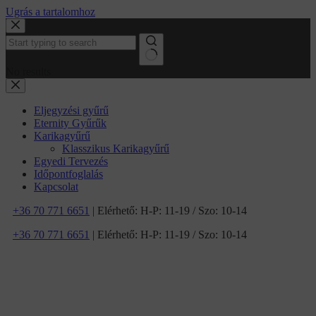
Ugrás a tartalomhoz
No results
Eljegyzési gyűrű
Eternity Gyűrűk
Karikagyűrű
Klasszikus Karikagyűrű
Egyedi Tervezés
Időpontfoglalás
Kapcsolat
+36 70 771 6651
| Elérhető: H-P: 11-19 / Szo: 10-14
+36 70 771 6651
| Elérhető: H-P: 11-19 / Szo: 10-14