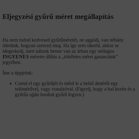
Eljegyzési gyűrű méret megállapítás
Ha nem tudod kedvesed gyűrűméretét, ne aggódj, van néhány
ötletünk, hogyan szerezd meg. Ha így sem sikerül, akkor se
idegeskedj, mert nálunk benne van az árban egy utólagos
INGYENES
méretre állítás a „tökéletes méret garanciánk”
jegyében.
Íme a tippjeink:
Csend el egy gyűrűjét és mérd le a belső átmérőt egy
tolómérővel, vagy vonalzóval. (Figyelj, hogy a bal kezén és a
gyűrűs ujján hordott gyűrű legyen.)