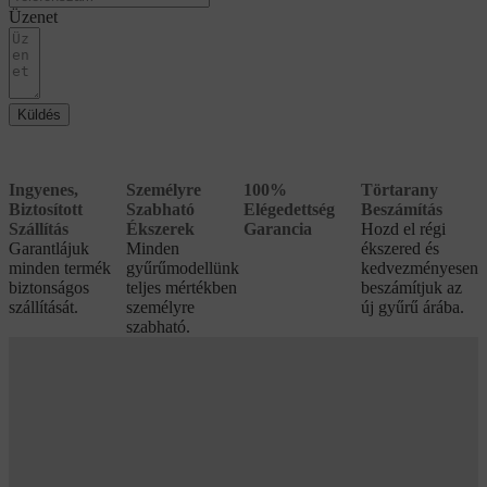
Üzenet
Küldés
Ingyenes,
Személyre
100%
Törtarany
Biztosított
Szabható
Elégedettség
Beszámítás
Szállítás
Ékszerek
Garancia
Hozd el régi
Garantlájuk
Minden
ékszered és
minden termék
gyűrűmodellünk
kedvezményesen
biztonságos
teljes mértékben
beszámítjuk az
szállítását.
személyre
új gyűrű árába.
szabható.