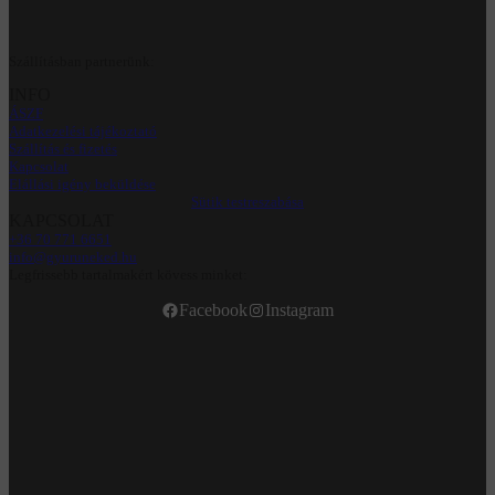
Szállításban partnerünk:
INFO
ÁSZF
Adatkezelési tájékoztató
Szállítás és fizetés
Kapcsolat
Elállási igény beküldése
Sütik testreszabása
KAPCSOLAT
+36 70 771 6651
info@gyuruneked.hu
Legfrissebb tartalmakért kövess minket:
Facebook
Instagram