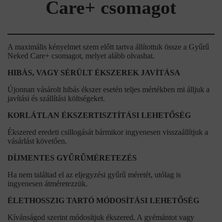
Care+ csomagot
A maximális kényelmet szem előtt tartva állítottuk össze a Gyűrű
Neked Care+ csomagot, melyet alább olvashat.
HIBÁS, VAGY SÉRÜLT ÉKSZEREK JAVÍTÁSA
Újonnan vásárolt hibás ékszer esetén teljes mértékben mi álljuk a
javítási és szállítási költségeket.
KORLÁTLAN ÉKSZERTISZTÍTÁSI LEHETŐSÉG
Ékszered eredeti csillogását bármikor ingyenesen visszaállítjuk a
vásárlást követően.
DÍJMENTES GYŰRŰMÉRETEZÉS
Ha nem találtad el az eljegyzési gyűrű méretét, utólag is
ingyenesen átméretezzük.
ÉLETHOSSZIG TARTÓ MÓDOSÍTÁSI LEHETŐSÉG
Kívánságod szerint módosítjuk ékszered. A gyémántot vagy