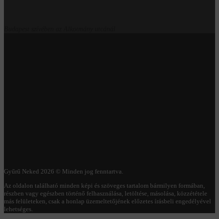
Budapest szívében az Alkotmány utcánál
Gyűrű Neked 2026 © Minden jog fenntartva.
Az oldalon található minden képi és szöveges tartalom bármilyen formában,
részben vagy egészben történő felhasználása, letöltése, másolása, közzététele
más felületeken, csak a honlap üzemeltetőjének előzetes írásbeli engedélyével
lehetséges.