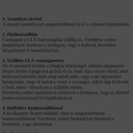
1. Személyes átvétel
A ékszert személyesen megrendelheted és át is veheted üzletünkben.
2. Házhozszállítás
Csomagod a GLS futárszolgálat szállítja ki. Fizethetsz online
bankkártyás fizetéssel a honlapon, vagy a futárnak átvételkor
készpénzzel és bankkártyával.
3. Szállítás GLS csomagpontra
Ha el szeretnéd kerülni a lebukás lehetőségét, például meglepetés
ékszer esetén (eljegyzési gyűrű) és ez miatt nincs olyan címed, amit
kedvesed jelenléte miatt meg tudnál adni, vagy csak egyszerűen
bizonytalan, hogy át tudod-e venni a csomagot, mikor épp kézbesíti
a futár, akkor válaszd ezt a szállítási módot.
Fizethetsz online bankkártyás fizetéssel a honlapon, vagy az átvételi
ponton készpénzzel és bankkártyával.
4. Külföldre házhozszállítással
A kiválasztott ékszert külföldi címre is megrendelheted
házhozszállítással. Fizethetsz online bankkártyás fizetéssel a
honlapon, vagy átutalással.