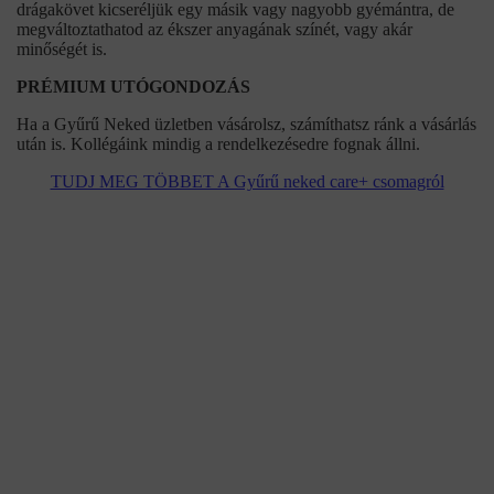
drágakövet kicseréljük egy másik vagy nagyobb gyémántra, de
megváltoztathatod az ékszer anyagának színét, vagy akár
minőségét is.
PRÉMIUM UTÓGONDOZÁS
Ha a Gyűrű Neked üzletben vásárolsz, számíthatsz ránk a vásárlás
után is. Kollégáink mindig a rendelkezésedre fognak állni.
TUDJ MEG TÖBBET A Gyűrű neked care+ csomagról