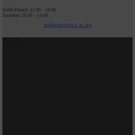
Hétfő-Péntek: 11.00 – 19.00
Szombat: 10.00 – 14.00
IDŐPONTFOGLALÁS
FIZETÉS
A biztonságos online fizetést a Barion fizetési rendszere biztosítja.