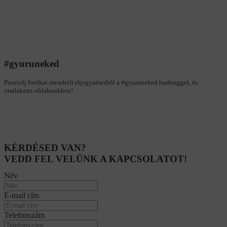
#gyuruneked
Posztolj fotókat mesebeli eljegyzésedről a #gyuruneked hashtaggel, és
csatlakozz oldakunkhoz!
KÉRDÉSED VAN?
VEDD FEL VELÜNK A KAPCSOLATOT!
Név
E-mail cím
Telefonszám