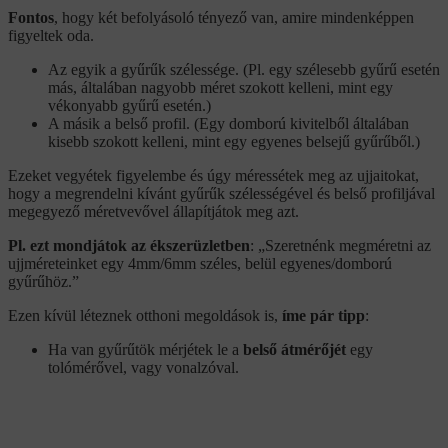
Fontos
, hogy két befolyásoló tényező van, amire mindenképpen
figyeltek oda.
Az egyik a gyűrűk szélessége. (Pl. egy szélesebb gyűrű esetén
más, általában nagyobb méret szokott kelleni, mint egy
vékonyabb gyűrű esetén.)
A másik a belső profil. (Egy domború kivitelből általában
kisebb szokott kelleni, mint egy egyenes belsejű gyűrűből.)
Ezeket vegyétek figyelembe és úgy méressétek meg az ujjaitokat,
hogy a megrendelni kívánt gyűrűk szélességével és belső profiljával
megegyező méretvevővel állapítjátok meg azt.
Pl. ezt mondjátok az ékszerüzletben
: „Szeretnénk megméretni az
ujjméreteinket egy 4mm/6mm széles, belül egyenes/domború
gyűrűhöz.”
Ezen kívül léteznek otthoni megoldások is,
íme pár tipp
:
Ha van gyűrűtök mérjétek le a
belső átmérőjét
egy
tolómérővel, vagy vonalzóval.