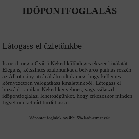
IDŐPONTFOGLALÁS
Látogass el üzletünkbe!
Ismerd meg a Gyűrű Neked különleges ékszer kínálatát.
Elegáns, kétszintes szalonunkat a belváros patinás részén
az Alkotmány utcánál álmodtuk meg, hogy kellemes
környezetben válogathass kínálatunkból. Látogass el
hozzánk, amikor Neked kényelmes, vagy válaszd
időpontfoglalási lehetőségünket, hogy érkezéskor minden
figyelmünket rád fordíthassuk.
Időpontot foglalok további 5% kedvezményért