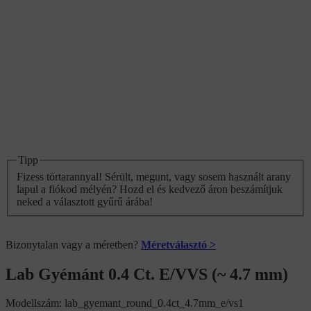
Tipp
Fizess törtarannyal! Sérült, megunt, vagy sosem használt arany
lapul a fiókod mélyén? Hozd el és kedvező áron beszámítjuk
neked a választott gyűrű árába!
Bizonytalan vagy a méretben?
Méretválasztó >
Lab Gyémánt 0.4 Ct. E/VVS (~ 4.7 mm)
Modellszám:
lab_gyemant_round_0.4ct_4.7mm_e/vs1