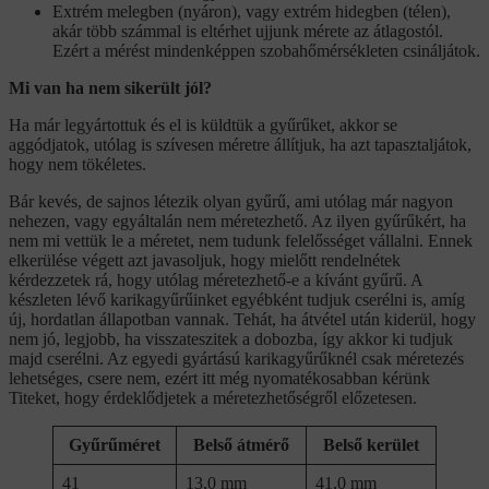
Extrém melegben (nyáron), vagy extrém hidegben (télen),
akár több számmal is eltérhet ujjunk mérete az átlagostól.
Ezért a mérést mindenképpen szobahőmérsékleten csináljátok.
Mi van ha nem sikerült jól?
Ha már legyártottuk és el is küldtük a gyűrűket, akkor se
aggódjatok, utólag is szívesen méretre állítjuk, ha azt tapasztaljátok,
hogy nem tökéletes.
Bár kevés, de sajnos létezik olyan gyűrű, ami utólag már nagyon
nehezen, vagy egyáltalán nem méretezhető. Az ilyen gyűrűkért, ha
nem mi vettük le a méretet, nem tudunk felelősséget vállalni. Ennek
elkerülése végett azt javasoljuk, hogy mielőtt rendelnétek
kérdezzetek rá, hogy utólag méretezhető-e a kívánt gyűrű. A
készleten lévő karikagyűrűinket egyébként tudjuk cserélni is, amíg
új, hordatlan állapotban vannak. Tehát, ha átvétel után kiderül, hogy
nem jó, legjobb, ha visszateszitek a dobozba, így akkor ki tudjuk
majd cserélni. Az egyedi gyártású karikagyűrűknél csak méretezés
lehetséges, csere nem, ezért itt még nyomatékosabban kérünk
Titeket, hogy érdeklődjetek a méretezhetőségről előzetesen.
Gyűrűméret
Belső átmérő
Belső kerület
41
13,0 mm
41,0 mm