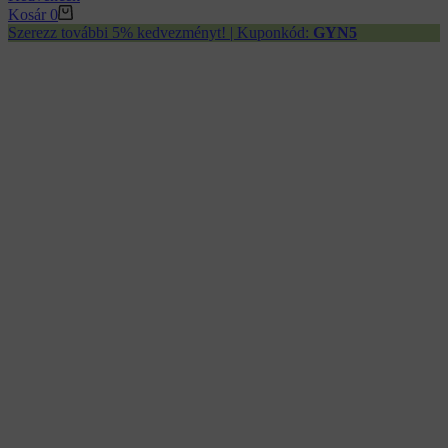
Kosár
0
Szerezz további 5% kedvezményt! | Kuponkód:
GYN5