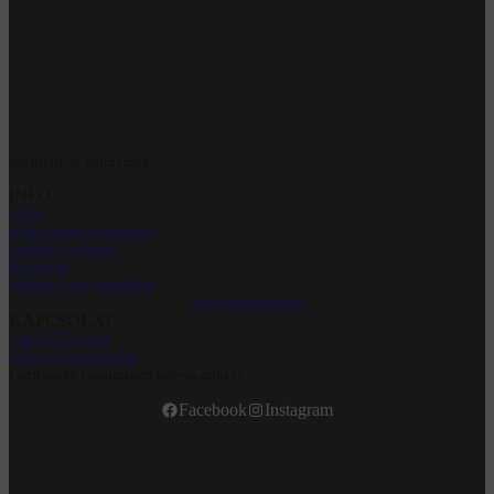
Szállításban partnerünk:
INFO
ÁSZF
Adatkezelési tájékoztató
Szállítás és fizetés
Kapcsolat
Elállási igény beküldése
Sütik testreszabása
KAPCSOLAT
+36 70 771 6651
info@gyuruneked.hu
Legfrissebb tartalmakért kövess minket:
Facebook
Instagram