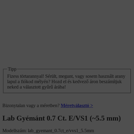
Tipp
Fizess törtarannyal! Sérült, megunt, vagy sosem használt arany
lapul a fiókod mélyén? Hozd el és kedvező áron beszámítjuk
neked a választott gyűrű árába!
Bizonytalan vagy a méretben?
Méretválasztó >
Lab Gyémánt 0.7 Ct. E/VS1 (~5.5 mm)
Modellszám:
lab_gyemant_0.7ct_e/vvs1_5.5mm