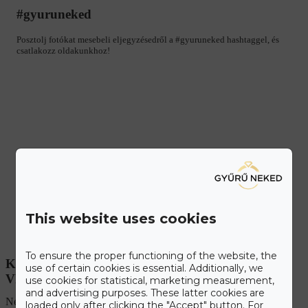
#gyuruneked
Posztolj fotókat mesebeli eljegyzésedről a #gyuruneked hashtaggel, és
csatlakozz oldakunkhoz!
This website uses cookies
To ensure the proper functioning of the website, the
KÉRDÉSED VAN?
use of certain cookies is essential. Additionally, we
VEDD FEL VELÜNK A KAPCSOLATOT!
use cookies for statistical, marketing measurement,
and advertising purposes. These latter cookies are
Név
loaded only after clicking the "Accept" button. For