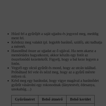
Húzd fel a gyűrűjét a saját ujjadra és jegyezd meg, meddig
ment fel.
Kérdezz meg valakit (pl. legjobb barátnő, szülő), aki tudhatja
a méretét.
Hasonlítsd össze az ujjadat az ő ujjával. Ha nem akarsz a
memóriádra hagyatkozni, akkor készíts egy fotót az
összefonódó kezeitekről. Figyelj, hogy a bal keze legyen a
fotón.
Vegyél egy olcsó gyűrűt és mond, hogy az utcán találtad.
Próbáltasd fel vele és nézd meg, hogy az a gyűrű mérete
milyen rá.
Kérd meg egy barátodat, hogy vigye magával a barátnődet
gyűrűt vásárolni egy rokonodnak (lánytestvér, édesanya,
unokahúg…)
Gyűrűméret
Belső átmérő
Belső kerület