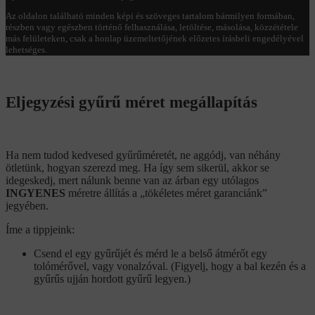
Az oldalon található minden képi és szöveges tartalom bármilyen formában,
részben vagy egészben történő felhasználása, letöltése, másolása, közzététele
más felületeken, csak a honlap üzemeltetőjének előzetes írásbeli engedélyével
lehetséges.
Eljegyzési gyűrű méret megállapítás
Ha nem tudod kedvesed gyűrűméretét, ne aggódj, van néhány
ötletünk, hogyan szerezd meg. Ha így sem sikerül, akkor se
idegeskedj, mert nálunk benne van az árban egy utólagos
INGYENES
méretre állítás a „tökéletes méret garanciánk”
jegyében.
Íme a tippjeink:
Csend el egy gyűrűjét és mérd le a belső átmérőt egy
tolómérővel, vagy vonalzóval. (Figyelj, hogy a bal kezén és a
gyűrűs ujján hordott gyűrű legyen.)