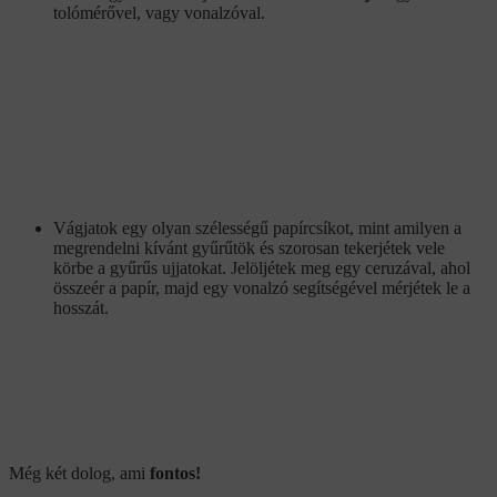
tolómérővel, vagy vonalzóval.
Vágjatok egy olyan szélességű papírcsíkot, mint amilyen a
megrendelni kívánt gyűrűtök és szorosan tekerjétek vele
körbe a gyűrűs ujjatokat. Jelöljétek meg egy ceruzával, ahol
összeér a papír, majd egy vonalzó segítségével mérjétek le a
hosszát.
Még két dolog, ami
fontos!