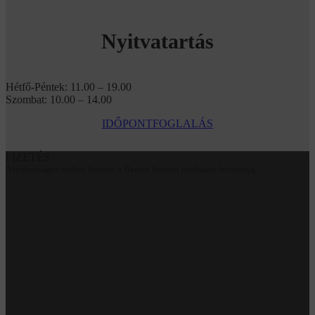
Nyitvatartás
Hétfő-Péntek: 11.00 – 19.00
Szombat: 10.00 – 14.00
IDŐPONTFOGLALÁS
FIZETÉS
A biztonságos online fizetést a Barion fizetési rendszere biztosítja.