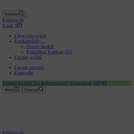
Keresés
Kedvencek
Kosár
0
Eljegyzési gyűrű
Karikagyűrű
Összes modell
Klasszikus Karikagyűrű
Eternity gyűrű
Egyedi tervezés
Kapcsolat
Szerezz további 5% kedvezményt! | Kuponkód:
GYN5
Menü
Keresés
Kedvencek