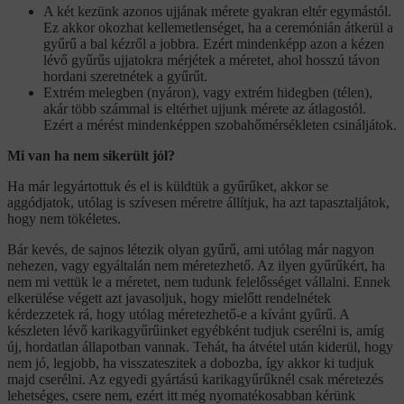
A két kezünk azonos ujjának mérete gyakran eltér egymástól.
Ez akkor okozhat kellemetlenséget, ha a ceremónián átkerül a
gyűrű a bal kézről a jobbra. Ezért mindenképp azon a kézen
lévő gyűrűs ujjatokra mérjétek a méretet, ahol hosszú távon
hordani szeretnétek a gyűrűt.
Extrém melegben (nyáron), vagy extrém hidegben (télen),
akár több számmal is eltérhet ujjunk mérete az átlagostól.
Ezért a mérést mindenképpen szobahőmérsékleten csináljátok.
Mi van ha nem sikerült jól?
Ha már legyártottuk és el is küldtük a gyűrűket, akkor se
aggódjatok, utólag is szívesen méretre állítjuk, ha azt tapasztaljátok,
hogy nem tökéletes.
Bár kevés, de sajnos létezik olyan gyűrű, ami utólag már nagyon
nehezen, vagy egyáltalán nem méretezhető. Az ilyen gyűrűkért, ha
nem mi vettük le a méretet, nem tudunk felelősséget vállalni. Ennek
elkerülése végett azt javasoljuk, hogy mielőtt rendelnétek
kérdezzetek rá, hogy utólag méretezhető-e a kívánt gyűrű. A
készleten lévő karikagyűrűinket egyébként tudjuk cserélni is, amíg
új, hordatlan állapotban vannak. Tehát, ha átvétel után kiderül, hogy
nem jó, legjobb, ha visszateszitek a dobozba, így akkor ki tudjuk
majd cserélni. Az egyedi gyártású karikagyűrűknél csak méretezés
lehetséges, csere nem, ezért itt még nyomatékosabban kérünk