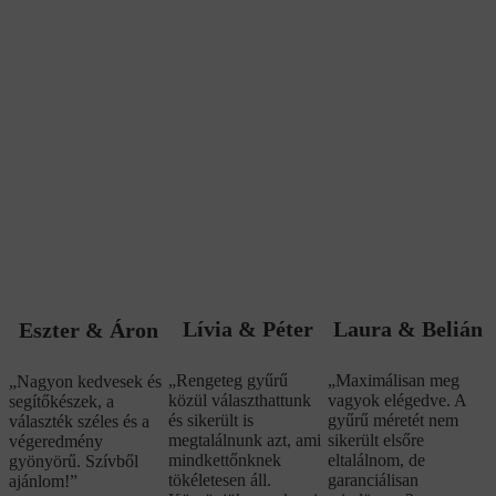
Lívia & Péter
Laura & Belián
Eszter & Áron
„Rengeteg gyűrű
„Maximálisan meg
„Nagyon kedvesek és
közül választhattunk
vagyok elégedve. A
segítőkészek, a
és sikerült is
gyűrű méretét nem
választék széles és a
megtalálnunk azt, ami
sikerült elsőre
végeredmény
mindkettőnknek
eltalálnom, de
gyönyörű. Szívből
tökéletesen áll.
garanciálisan
ajánlom!”