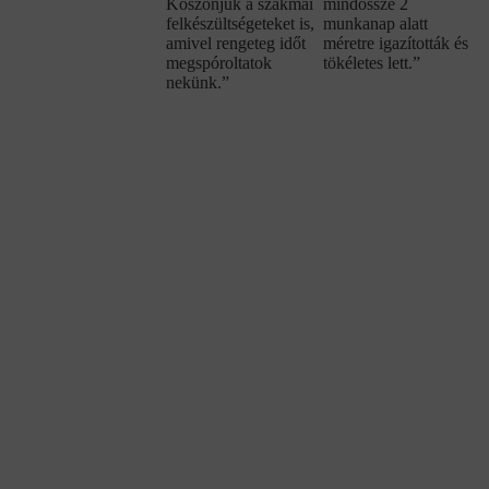
Köszönjük a szakmai
mindössze 2
felkészültségeteket is,
munkanap alatt
amivel rengeteg időt
méretre igazították és
megspóroltatok
tökéletes lett.”
nekünk.”