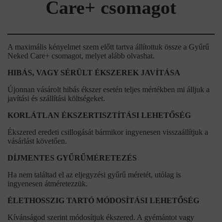
Care+ csomagot
A maximális kényelmet szem előtt tartva állítottuk össze a Gyűrű
Neked Care+ csomagot, melyet alább olvashat.
HIBÁS, VAGY SÉRÜLT ÉKSZEREK JAVÍTÁSA
Újonnan vásárolt hibás ékszer esetén teljes mértékben mi álljuk a
javítási és szállítási költségeket.
KORLÁTLAN ÉKSZERTISZTÍTÁSI LEHETŐSÉG
Ékszered eredeti csillogását bármikor ingyenesen visszaállítjuk a
vásárlást követően.
DÍJMENTES GYŰRŰMÉRETEZÉS
Ha nem találtad el az eljegyzési gyűrű méretét, utólag is
ingyenesen átméretezzük.
ÉLETHOSSZIG TARTÓ MÓDOSÍTÁSI LEHETŐSÉG
Kívánságod szerint módosítjuk ékszered. A gyémántot vagy