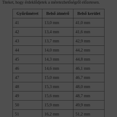
Titeket, hogy érdeklődjetek a méretezhetőségről előzetesen.
Gyűrűméret
Belső átmérő
Belső kerület
41
13,0 mm
41,0 mm
42
13,4 mm
41,6 mm
43
13,7 mm
42,9 mm
44
14,0 mm
44,2 mm
45
14,3 mm
44,8 mm
46
14,6 mm
46,1 mm
47
15,0 mm
46,7 mm
48
15,3 mm
48,0 mm
49
15,6 mm
48,7 mm
50
15,9 mm
49,9 mm
51
16,2 mm
51,2 mm