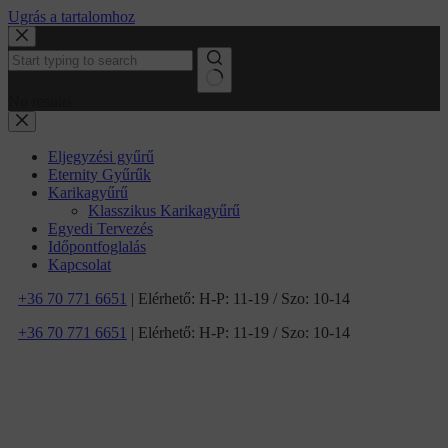
Ugrás a tartalomhoz
No results
Eljegyzési gyűrű
Eternity Gyűrűk
Karikagyűrű
Klasszikus Karikagyűrű
Egyedi Tervezés
Időpontfoglalás
Kapcsolat
+36 70 771 6651
| Elérhető: H-P: 11-19 / Szo: 10-14
+36 70 771 6651
| Elérhető: H-P: 11-19 / Szo: 10-14