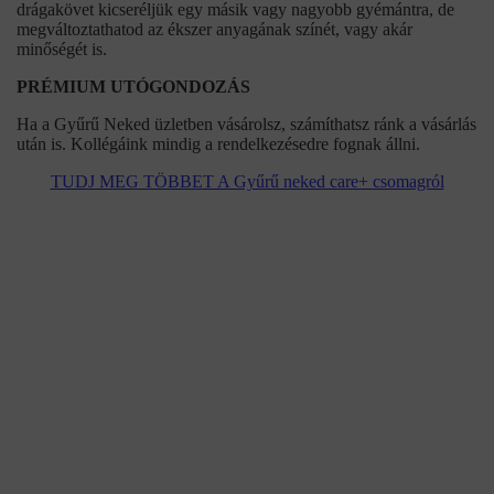
drágakövet kicseréljük egy másik vagy nagyobb gyémántra, de
megváltoztathatod az ékszer anyagának színét, vagy akár
minőségét is.
PRÉMIUM UTÓGONDOZÁS
Ha a Gyűrű Neked üzletben vásárolsz, számíthatsz ránk a vásárlás
után is. Kollégáink mindig a rendelkezésedre fognak állni.
TUDJ MEG TÖBBET A Gyűrű neked care+ csomagról