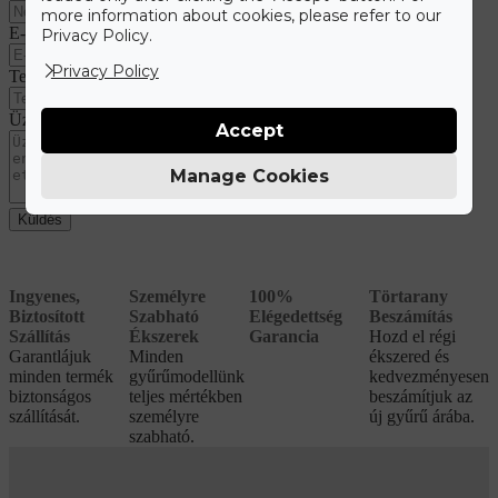
more information about cookies, please refer to our
E-mail cím
Privacy Policy.
Privacy Policy
Telefonszám
Üzenet
Accept
Manage Cookies
Küldés
Ingyenes,
Személyre
100%
Törtarany
Biztosított
Szabható
Elégedettség
Beszámítás
Szállítás
Ékszerek
Garancia
Hozd el régi
Garantlájuk
Minden
ékszered és
minden termék
gyűrűmodellünk
kedvezményesen
biztonságos
teljes mértékben
beszámítjuk az
szállítását.
személyre
új gyűrű árába.
szabható.