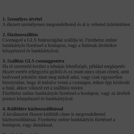
1. Személyes átvétel
A ékszert személyesen megrendelheted és át is veheted üzletünkben.
2. Házhozszállítás
Csomagod a GLS futárszolgálat szállítja ki. Fizethetsz online
bankkártyás fizetéssel a honlapon, vagy a futárnak átvételkor
készpénzzel és bankkártyával.
3. Szállítás GLS csomagpontra
Ha el szeretnéd kerülni a lebukás lehetőségét, például meglepetés
ékszer esetén (eljegyzési gyűrű) és ez miatt nincs olyan címed, amit
kedvesed jelenléte miatt meg tudnál adni, vagy csak egyszerűen
bizonytalan, hogy át tudod-e venni a csomagot, mikor épp kézbesíti
a futár, akkor válaszd ezt a szállítási módot.
Fizethetsz online bankkártyás fizetéssel a honlapon, vagy az átvételi
ponton készpénzzel és bankkártyával.
4. Külföldre házhozszállítással
A kiválasztott ékszert külföldi címre is megrendelheted
házhozszállítással. Fizethetsz online bankkártyás fizetéssel a
honlapon, vagy átutalással.