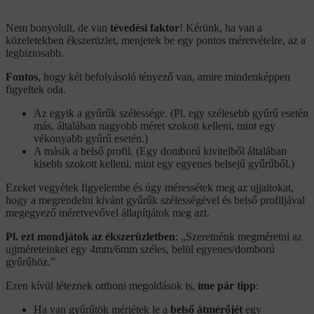
Nem bonyolult, de van
tévedési faktor
! Kérünk, ha van a
közeletekben ékszerüzlet, menjetek be egy pontos méretvételre, az a
legbiztosabb.
Fontos
, hogy két befolyásoló tényező van, amire mindenképpen
figyeltek oda.
Az egyik a gyűrűk szélessége. (Pl. egy szélesebb gyűrű esetén
más, általában nagyobb méret szokott kelleni, mint egy
vékonyabb gyűrű esetén.)
A másik a belső profil. (Egy domború kivitelből általában
kisebb szokott kelleni, mint egy egyenes belsejű gyűrűből.)
Ezeket vegyétek figyelembe és úgy méressétek meg az ujjaitokat,
hogy a megrendelni kívánt gyűrűk szélességével és belső profiljával
megegyező méretvevővel állapítjátok meg azt.
Pl. ezt mondjátok az ékszerüzletben
: „Szeretnénk megméretni az
ujjméreteinket egy 4mm/6mm széles, belül egyenes/domború
gyűrűhöz.”
Ezen kívül léteznek otthoni megoldások is,
íme pár tipp
:
Ha van gyűrűtök mérjétek le a
belső átmérőjét
egy