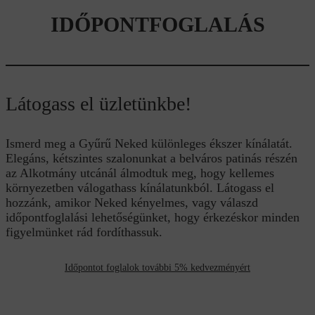
IDŐPONTFOGLALÁS
Látogass el üzletünkbe!
Ismerd meg a Gyűrű Neked különleges ékszer kínálatát.
Elegáns, kétszintes szalonunkat a belváros patinás részén
az Alkotmány utcánál álmodtuk meg, hogy kellemes
környezetben válogathass kínálatunkból. Látogass el
hozzánk, amikor Neked kényelmes, vagy válaszd
időpontfoglalási lehetőségünket, hogy érkezéskor minden
figyelmünket rád fordíthassuk.
Időpontot foglalok további 5% kedvezményért