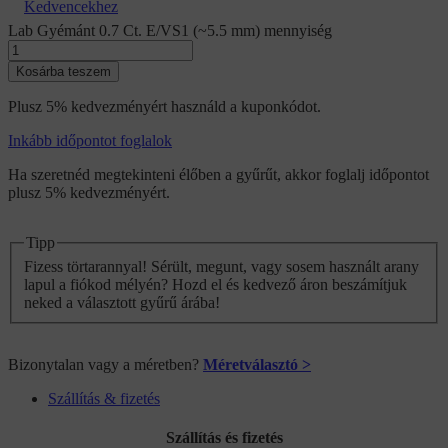
Kedvencekhez
Lab Gyémánt 0.7 Ct. E/VS1 (~5.5 mm) mennyiség
Kosárba teszem
Plusz 5% kedvezményért használd a kuponkódot.
Inkább időpontot foglalok
Ha szeretnéd megtekinteni élőben a gyűrűt, akkor foglalj időpontot
plusz 5% kedvezményért.
Tipp
Fizess törtarannyal! Sérült, megunt, vagy sosem használt arany
lapul a fiókod mélyén? Hozd el és kedvező áron beszámítjuk
neked a választott gyűrű árába!
Bizonytalan vagy a méretben?
Méretválasztó >
Szállítás & fizetés
Szállítás és fizetés