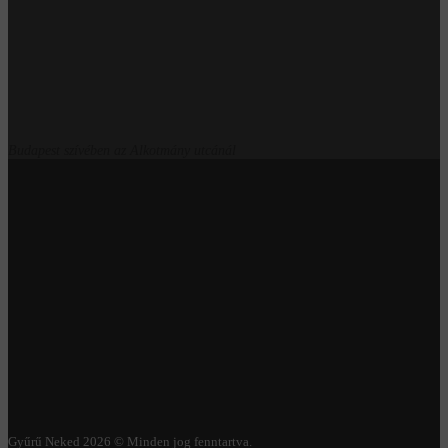
Budapest szívében az Alkotmány utcánál
Gyűrű Neked 2026 © Minden jog fenntartva.