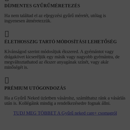
DÍJMENTES GYŰRŰMÉRETEZÉS
Ha nem találtad el az eljegyzési gyűrű méretét, utólag is
ingyenesen átméretezzük.
ÉLETHOSSZIG TARTÓ MÓDOSÍTÁSI LEHETŐSÉG
Kívánságod szerint módosítjuk ékszered. A gyémántot vagy
drágakövet kicseréljük egy másik vagy nagyobb gyémántra, de
megváltoztathatod az ékszer anyagának színét, vagy akár
minőségét is.
PRÉMIUM UTÓGONDOZÁS
Ha a Gyűrű Neked üzletben vásárolsz, számíthatsz ránk a vásárlás
után is. Kollégáink mindig a rendelkezésedre fognak állni.
TUDJ MEG TÖBBET A Gyűrű neked care+ csomagról