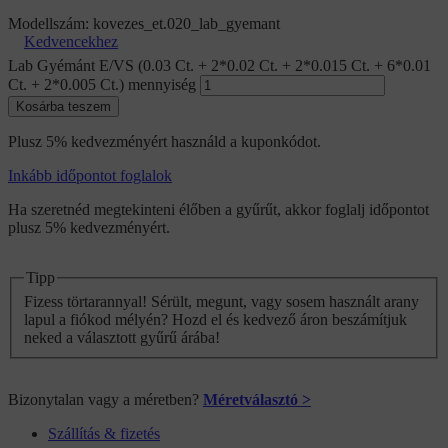
Modellszám:
kovezes_et.020_lab_gyemant
Kedvencekhez
Lab Gyémánt E/VS (0.03 Ct. + 2*0.02 Ct. + 2*0.015 Ct. + 6*0.01
Ct. + 2*0.005 Ct.) mennyiség
Kosárba teszem
Plusz 5% kedvezményért használd a kuponkódot.
Inkább időpontot foglalok
Ha szeretnéd megtekinteni élőben a gyűrűt, akkor foglalj időpontot
plusz 5% kedvezményért.
Tipp
Fizess törtarannyal! Sérült, megunt, vagy sosem használt arany
lapul a fiókod mélyén? Hozd el és kedvező áron beszámítjuk
neked a választott gyűrű árába!
Bizonytalan vagy a méretben?
Méretválasztó >
Szállítás & fizetés