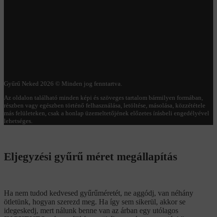
Gyűrű Neked 2026 © Minden jog fenntartva.
Az oldalon található minden képi és szöveges tartalom bármilyen formában,
részben vagy egészben történő felhasználása, letöltése, másolása, közzététele
más felületeken, csak a honlap üzemeltetőjének előzetes írásbeli engedélyével
lehetséges.
Eljegyzési gyűrű méret megállapítás
Ha nem tudod kedvesed gyűrűméretét, ne aggódj, van néhány
ötletünk, hogyan szerezd meg. Ha így sem sikerül, akkor se
idegeskedj, mert nálunk benne van az árban egy utólagos