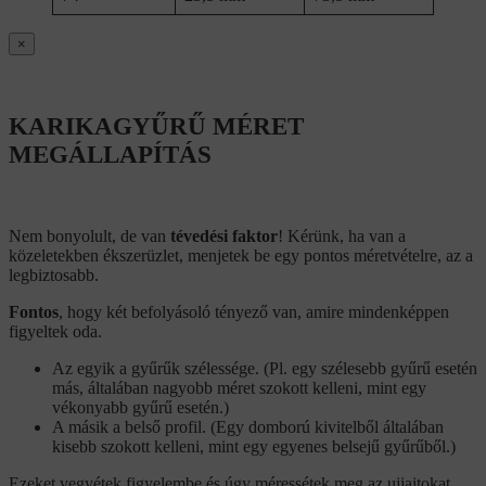
×
KARIKAGYŰRŰ MÉRET
MEGÁLLAPÍTÁS
Nem bonyolult, de van
tévedési faktor
! Kérünk, ha van a
közeletekben ékszerüzlet, menjetek be egy pontos méretvételre, az a
legbiztosabb.
Fontos
, hogy két befolyásoló tényező van, amire mindenképpen
figyeltek oda.
Az egyik a gyűrűk szélessége. (Pl. egy szélesebb gyűrű esetén
más, általában nagyobb méret szokott kelleni, mint egy
vékonyabb gyűrű esetén.)
A másik a belső profil. (Egy domború kivitelből általában
kisebb szokott kelleni, mint egy egyenes belsejű gyűrűből.)
Ezeket vegyétek figyelembe és úgy méressétek meg az ujjaitokat,