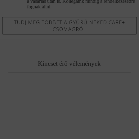
a vásárlás után is. Kollégáink mindig a rendelkezésedre
fognak állni.
TUDJ MEG TÖBBET A GYŰRŰ NEKED CARE+
CSOMAGRÓL
Kincset érő vélemények