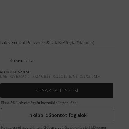
Lab Gyémánt Princess 0.25 Ct. E/VS (3.5*3.5 mm)
Kedvencekhez
MODELLSZÁM:
LAB_GYEMANT_PRINCESS_0.25CT._E/VS_3.5X3.5MM
KOSÁRBA TESZEM
Plusz 5% kedvezményért használd a kuponkódot.
Inkább időpontot foglalok
Ha szeretnéd megtekinteni élőben a gyűrűt, akkor foglalj időpontot