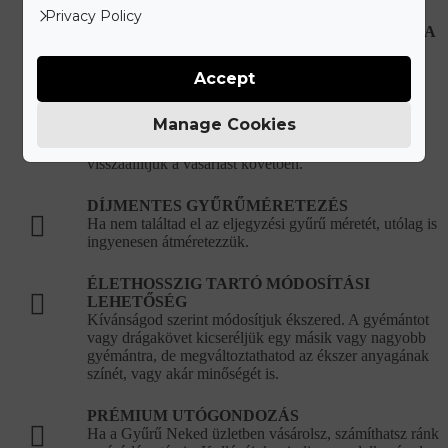
Privacy Policy
HIBÁS, VAGY SÉRÜLT ÉKSZEREK JAVÍTÁSA
Újonnan vásárolt hibás ékszer esetén teljes mértékben
mi álljuk a javítási és szállítási költségeket.
Accept
KORLÁTLAN ÉKSZERTISZTÍTÁSI
Manage Cookies
LEHETŐSÉG
Ékszered eredeti csillogását bármikor ingyenesen
visszaállítjuk a vásárlást követően.
DÍJMENTES GYŰRŰMÉRETEZÉS
Ha nem találtad el az eljegyzési gyűrű méretét, utólag is
ingyenesen átméretezzük.
ÉLETHOSSZIG TARTÓ MÓDOSÍTÁSI
LEHETŐSÉG
Kívánságod szerint módosítjuk ékszered. A gyémántot
vagy drágakövet kicseréljük egy másik vagy nagyobb
gyémántra, de megváltoztathatod az ékszer anyagának
színét, vagy akár minőségét is.
PRÉMIUM UTÓGONDOZÁS
Ha a Gyűrű Neked üzletben vásárolsz, számíthatsz ránk