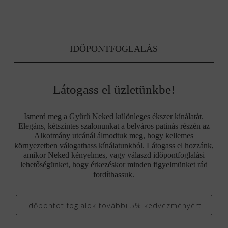
IDŐPONTFOGLALÁS
Látogass el üzletünkbe!
Ismerd meg a Gyűrű Neked különleges ékszer kínálatát.
Elegáns, kétszintes szalonunkat a belváros patinás részén az
Alkotmány utcánál álmodtuk meg, hogy kellemes
környezetben válogathass kínálatunkból. Látogass el hozzánk,
amikor Neked kényelmes, vagy válaszd időpontfoglalási
lehetőségünket, hogy érkezéskor minden figyelmünket rád
fordíthassuk.
Időpontot foglalok további 5% kedvezményért