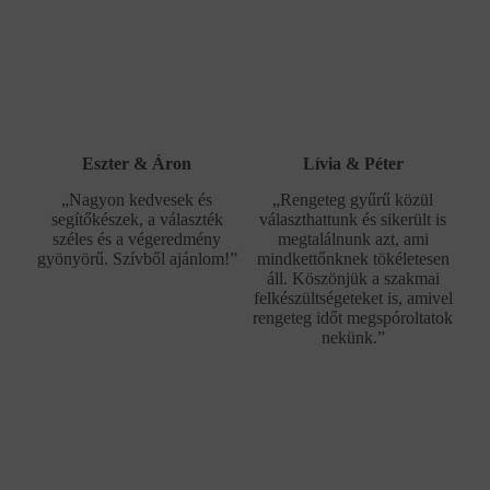
Eszter & Áron
Lívia & Péter
„Nagyon kedvesek és
„Rengeteg gyűrű közül
segítőkészek, a választék
választhattunk és sikerült is
széles és a végeredmény
megtalálnunk azt, ami
gyönyörű. Szívből ajánlom!”
mindkettőnknek tökéletesen
áll. Köszönjük a szakmai
felkészültségeteket is, amivel
rengeteg időt megspóroltatok
nekünk.”