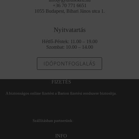
+36 70 771 6651
1055 Budapest, Bihari János utca 1.
Nyitvatartás
Hétfő-Péntek: 11.00 – 19.00
Szombat: 10.00 – 14.00
IDŐPONTFOGLALÁS
FIZETÉS
A biztonságos online fizetést a Barion fizetési rendszere biztosítja.
Szállításban partnerünk:
INFO