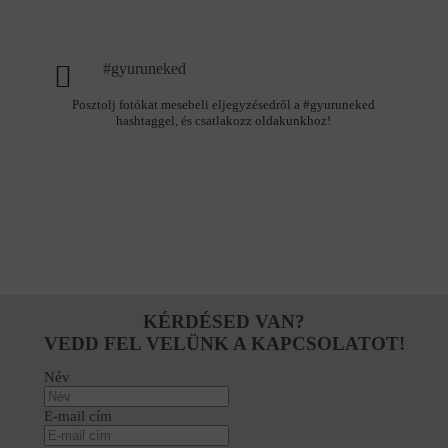
#gyuruneked
Posztolj fotókat mesebeli eljegyzésedről a #gyuruneked
hashtaggel, és csatlakozz oldakunkhoz!
KÉRDÉSED VAN?
VEDD FEL VELÜNK A KAPCSOLATOT!
Név
E-mail cím