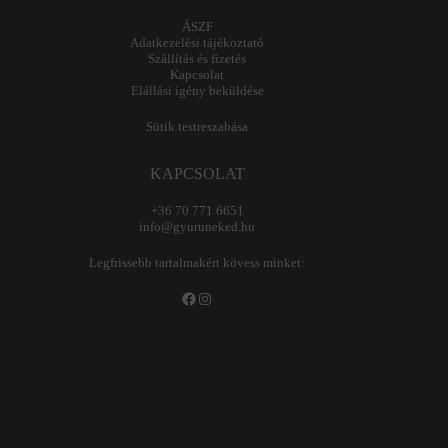
ÁSZF
Adatkezelési tájékoztató
Szállítás és fizetés
Kapcsolat
Elállási igény beküldése
Sütik testreszabása
KAPCSOLAT
+36 70 771 6651
info@gyuruneked.hu
Legfrissebb tartalmakért kövess minket:
Facebook
Instagram