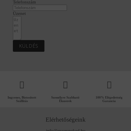
Telefonszám
Üzenet
KÜLDÉS
Ingyenes, Biztosított
Személyre Szabható
100% Elégedettség
Szállítás
Ékszerek
Garancia
Elérhetőségeink
info@gyuruneked.hu