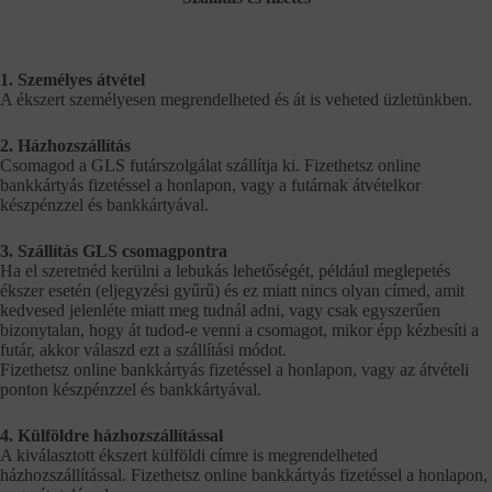
1. Személyes átvétel
A ékszert személyesen megrendelheted és át is veheted üzletünkben.
2. Házhozszállítás
Csomagod a GLS futárszolgálat szállítja ki. Fizethetsz online
bankkártyás fizetéssel a honlapon, vagy a futárnak átvételkor
készpénzzel és bankkártyával.
3. Szállítás GLS csomagpontra
Ha el szeretnéd kerülni a lebukás lehetőségét, például meglepetés
ékszer esetén (eljegyzési gyűrű) és ez miatt nincs olyan címed, amit
kedvesed jelenléte miatt meg tudnál adni, vagy csak egyszerűen
bizonytalan, hogy át tudod-e venni a csomagot, mikor épp kézbesíti a
futár, akkor válaszd ezt a szállítási módot.
Fizethetsz online bankkártyás fizetéssel a honlapon, vagy az átvételi
ponton készpénzzel és bankkártyával.
4. Külföldre házhozszállítással
A kiválasztott ékszert külföldi címre is megrendelheted
házhozszállítással. Fizethetsz online bankkártyás fizetéssel a honlapon,