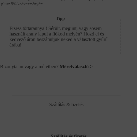
plusz 5% kedvezményért.
Tipp
Fizess törtarannyal! Sérült, megunt, vagy sosem
használt arany lapul a fiókod mélyén? Hozd el és
kedvező áron beszámítjuk neked a választott gyűrű
árába!
Bizonytalan vagy a méretben?
Méretválasztó >
Szállítás & fizetés
Szállítás és fizetés