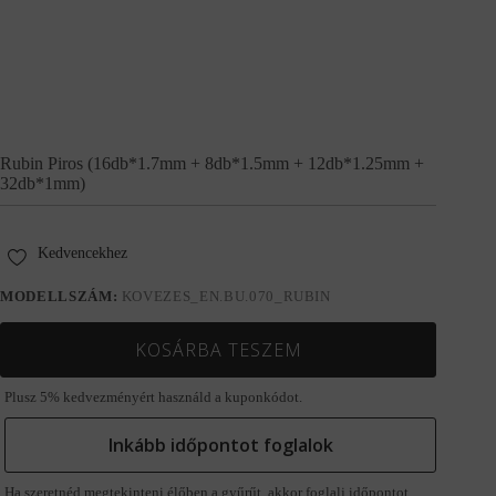
Rubin Piros (16db*1.7mm + 8db*1.5mm + 12db*1.25mm +
32db*1mm)
Kedvencekhez
MODELLSZÁM:
KOVEZES_EN.BU.070_RUBIN
KOSÁRBA TESZEM
Plusz 5% kedvezményért használd a kuponkódot.
Inkább időpontot foglalok
Ha szeretnéd megtekinteni élőben a gyűrűt, akkor foglalj időpontot