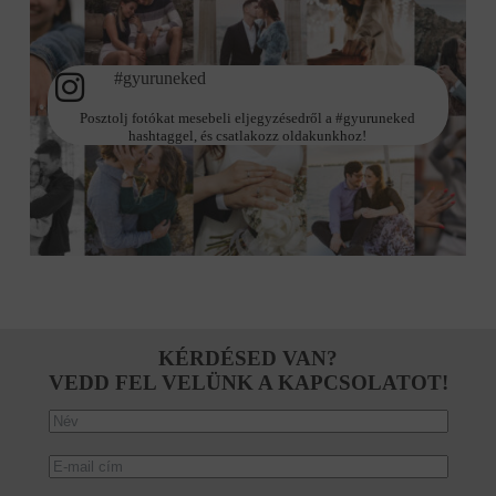
#gyuruneked
Posztolj fotókat mesebeli eljegyzésedről a #gyuruneked
hashtaggel, és csatlakozz oldakunkhoz!
KÉRDÉSED VAN?
VEDD FEL VELÜNK A KAPCSOLATOT!