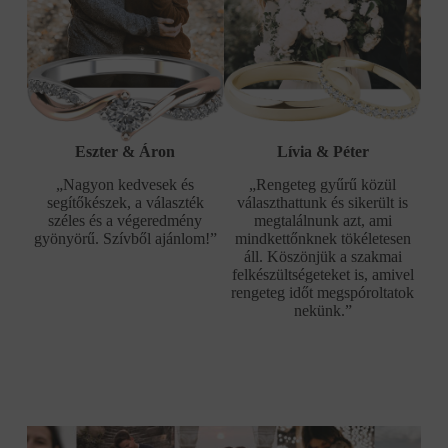
Eszter & Áron
Lívia & Péter
„Nagyon kedvesek és
„Rengeteg gyűrű közül
segítőkészek, a választék
választhattunk és sikerült is
széles és a végeredmény
megtalálnunk azt, ami
gyönyörű. Szívből ajánlom!”
mindkettőnknek tökéletesen
áll. Köszönjük a szakmai
felkészültségeteket is, amivel
rengeteg időt megspóroltatok
nekünk.”