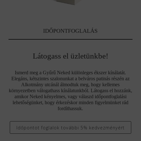
IDŐPONTFOGLALÁS
Látogass el üzletünkbe!
Ismerd meg a Gyűrű Neked különleges ékszer kínálatát.
Elegáns, kétszintes szalonunkat a belváros patinás részén az
Alkotmány utcánál álmodtuk meg, hogy kellemes
környezetben válogathass kínálatunkból. Látogass el hozzánk,
amikor Neked kényelmes, vagy válaszd időpontfoglalási
lehetőségünket, hogy érkezéskor minden figyelmünket rád
fordíthassuk.
Időpontot foglalok további 5% kedvezményért