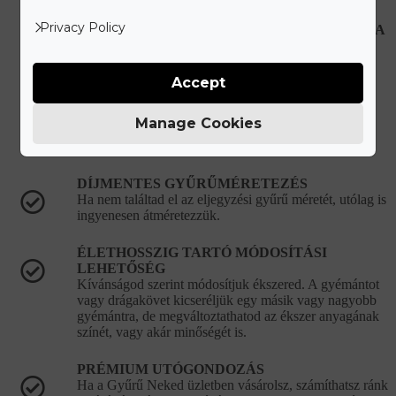
Privacy Policy
HIBÁS, VAGY SÉRÜLT ÉKSZEREK JAVÍTÁSA
Újonnan vásárolt hibás ékszer esetén teljes mértékben
mi álljuk a javítási és szállítási költségeket.
Accept
KORLÁTLAN ÉKSZERTISZTÍTÁSI
LEHETŐSÉG
Manage Cookies
Ékszered eredeti csillogását bármikor ingyenesen
visszaállítjuk a vásárlást követően.
DÍJMENTES GYŰRŰMÉRETEZÉS
Ha nem találtad el az eljegyzési gyűrű méretét, utólag is
ingyenesen átméretezzük.
ÉLETHOSSZIG TARTÓ MÓDOSÍTÁSI
LEHETŐSÉG
Kívánságod szerint módosítjuk ékszered. A gyémántot
vagy drágakövet kicseréljük egy másik vagy nagyobb
gyémántra, de megváltoztathatod az ékszer anyagának
színét, vagy akár minőségét is.
PRÉMIUM UTÓGONDOZÁS
Ha a Gyűrű Neked üzletben vásárolsz, számíthatsz ránk