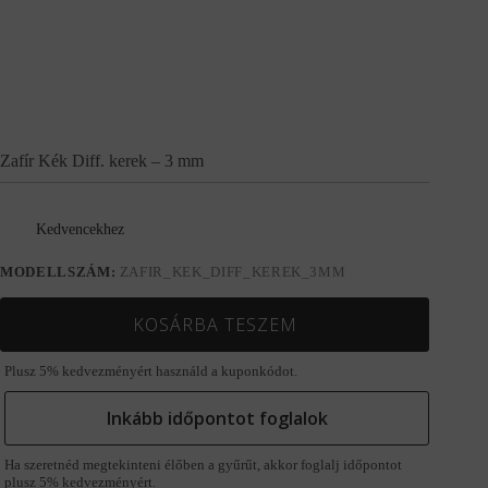
Zafír Kék Diff. kerek – 3 mm
Kedvencekhez
MODELLSZÁM:
ZAFIR_KEK_DIFF_KEREK_3MM
KOSÁRBA TESZEM
Plusz 5% kedvezményért használd a kuponkódot.
Inkább időpontot foglalok
Ha szeretnéd megtekinteni élőben a gyűrűt, akkor foglalj időpontot
plusz 5% kedvezményért.