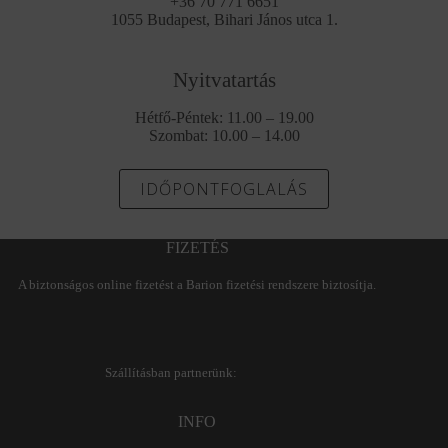
+36 70 771 6651
1055 Budapest, Bihari János utca 1.
Nyitvatartás
Hétfő-Péntek: 11.00 – 19.00
Szombat: 10.00 – 14.00
IDŐPONTFOGLALÁS
FIZETÉS
A biztonságos online fizetést a Barion fizetési rendszere biztosítja.
Szállításban partnerünk:
INFO