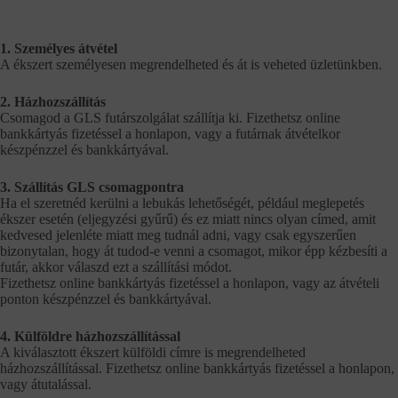
1. Személyes átvétel
A ékszert személyesen megrendelheted és át is veheted üzletünkben.
2. Házhozszállítás
Csomagod a GLS futárszolgálat szállítja ki. Fizethetsz online
bankkártyás fizetéssel a honlapon, vagy a futárnak átvételkor
készpénzzel és bankkártyával.
3. Szállítás GLS csomagpontra
Ha el szeretnéd kerülni a lebukás lehetőségét, például meglepetés
ékszer esetén (eljegyzési gyűrű) és ez miatt nincs olyan címed, amit
kedvesed jelenléte miatt meg tudnál adni, vagy csak egyszerűen
bizonytalan, hogy át tudod-e venni a csomagot, mikor épp kézbesíti a
futár, akkor válaszd ezt a szállítási módot.
Fizethetsz online bankkártyás fizetéssel a honlapon, vagy az átvételi
ponton készpénzzel és bankkártyával.
4. Külföldre házhozszállítással
A kiválasztott ékszert külföldi címre is megrendelheted
házhozszállítással. Fizethetsz online bankkártyás fizetéssel a honlapon,
vagy átutalással.