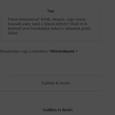
Tipp
Fizess törtarannyal! Sérült, megunt, vagy sosem
használt arany lapul a fiókod mélyén? Hozd el és
kedvező áron beszámítjuk neked a választott gyűrű
árába!
Bizonytalan vagy a méretben?
Méretválasztó >
Szállítás & fizetés
Szállítás és fizetés