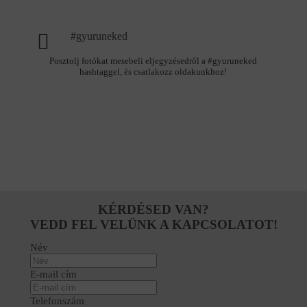
#gyuruneked
Posztolj fotókat mesebeli eljegyzésedről a #gyuruneked
hashtaggel, és csatlakozz oldakunkhoz!
KÉRDÉSED VAN?
VEDD FEL VELÜNK A KAPCSOLATOT!
Név
E-mail cím
Telefonszám