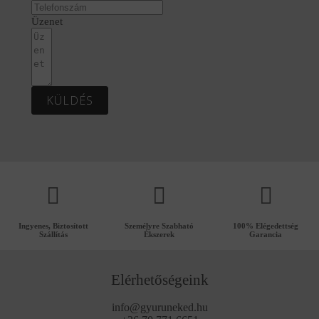
Üzenet
KÜLDÉS
Ingyenes, Biztosított
Személyre Szabható
100% Elégedettség
Szállítás
Ékszerek
Garancia
Elérhetőségeink
info@gyuruneked.hu