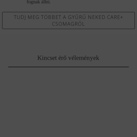
fognak állni.
TUDJ MEG TÖBBET A GYŰRŰ NEKED CARE+
CSOMAGRÓL
Kincset érő vélemények