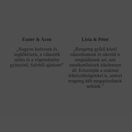
Eszter & Áron
Lívia & Péter
„Nagyon kedvesek és
„Rengeteg gyűrű közül
segítőkészek, a választék
választhattunk és sikerült is
széles és a végeredmény
megtalálnunk azt, ami
gyönyörű. Szívből ajánlom!”
mindkettőnknek tökéletesen
áll. Köszönjük a szakmai
felkészültségeteket is, amivel
rengeteg időt megspóroltatok
nekünk.”