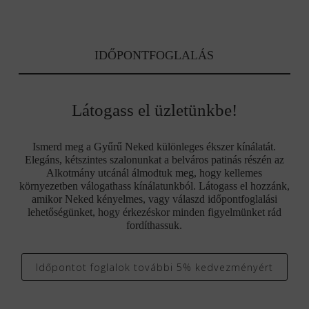
IDŐPONTFOGLALÁS
Látogass el üzletünkbe!
Ismerd meg a Gyűrű Neked különleges ékszer kínálatát.
Elegáns, kétszintes szalonunkat a belváros patinás részén az
Alkotmány utcánál álmodtuk meg, hogy kellemes
környezetben válogathass kínálatunkból. Látogass el hozzánk,
amikor Neked kényelmes, vagy válaszd időpontfoglalási
lehetőségünket, hogy érkezéskor minden figyelmünket rád
fordíthassuk.
Időpontot foglalok további 5% kedvezményért