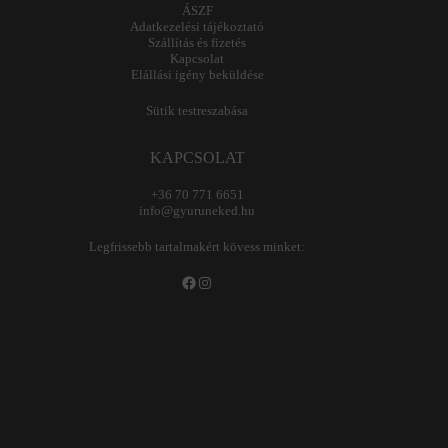
ÁSZF
Adatkezelési tájékoztató
Szállítás és fizetés
Kapcsolat
Elállási igény beküldése
Sütik testreszabása
KAPCSOLAT
+36 70 771 6651
info@gyuruneked.hu
Legfrissebb tartalmakért kövess minket:
Facebook
Instagram