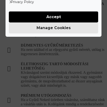
Privacy Policy
HIBÁS, VAGY SÉRÜLT ÉKSZEREK JAVÍTÁSA
Újonnan vásárolt hibás ékszer esetén teljes mértékben
mi álljuk a javítási és szállítási költségeket.
Accept
KORLÁTLAN ÉKSZERTISZTÍTÁSI
LEHETŐSÉG
Manage Cookies
Ékszered eredeti csillogását bármikor ingyenesen
visszaállítjuk a vásárlást követően.
DÍJMENTES GYŰRŰMÉRETEZÉS
Ha nem találtad el az eljegyzési gyűrű méretét, utólag is
ingyenesen átméretezzük.
ÉLETHOSSZIG TARTÓ MÓDOSÍTÁSI
LEHETŐSÉG
Kívánságod szerint módosítjuk ékszered. A gyémántot
vagy drágakövet kicseréljük egy másik vagy nagyobb
gyémántra, de megváltoztathatod az ékszer anyagának
színét, vagy akár minőségét is.
PRÉMIUM UTÓGONDOZÁS
Ha a Gyűrű Neked üzletben vásárolsz, számíthatsz ránk
a vásárlás után is. Kollégáink mindig a rendelkezésedre