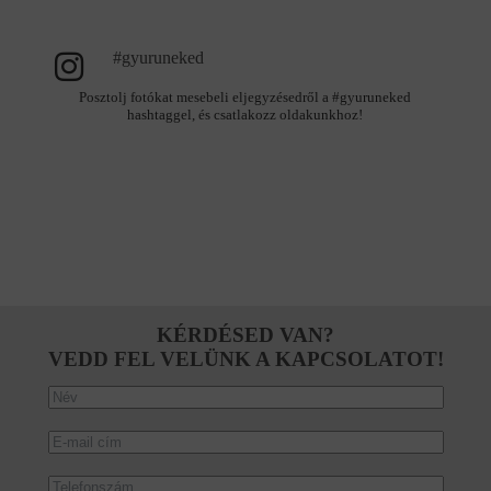
#gyuruneked
Posztolj fotókat mesebeli eljegyzésedről a #gyuruneked
hashtaggel, és csatlakozz oldakunkhoz!
KÉRDÉSED VAN?
VEDD FEL VELÜNK A KAPCSOLATOT!