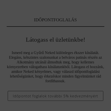
IDŐPONTFOGLALÁS
Látogass el üzletünkbe!
Ismerd meg a Gyűrű Neked különleges ékszer kínálatát.
Elegáns, kétszintes szalonunkat a belváros patinás részén az
Alkotmány utcánál álmodtuk meg, hogy kellemes
környezetben válogathass kínálatunkból. Látogass el hozzánk,
amikor Neked kényelmes, vagy válaszd időpontfoglalási
lehetőségünket, hogy érkezéskor minden figyelmünket rád
fordíthassuk.
Időpontot foglalok további 5% kedvezményért