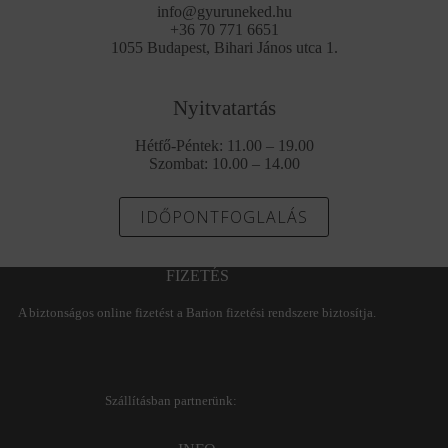
info@gyuruneked.hu
+36 70 771 6651
1055 Budapest, Bihari János utca 1.
Nyitvatartás
Hétfő-Péntek: 11.00 – 19.00
Szombat: 10.00 – 14.00
IDŐPONTFOGLALÁS
FIZETÉS
A biztonságos online fizetést a Barion fizetési rendszere biztosítja.
Szállításban partnerünk: