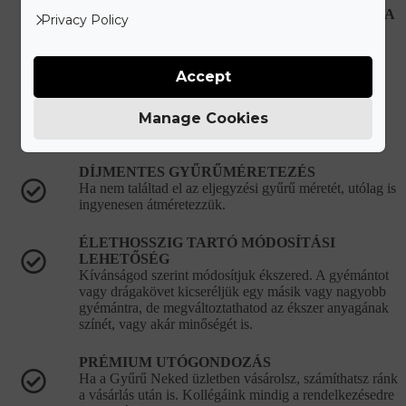
HIBÁS, VAGY SÉRÜLT ÉKSZEREK JAVÍTÁSA
Privacy Policy
Újonnan vásárolt hibás ékszer esetén teljes mértékben
mi álljuk a javítási és szállítási költségeket.
Accept
KORLÁTLAN ÉKSZERTISZTÍTÁSI
LEHETŐSÉG
Ékszered eredeti csillogását bármikor ingyenesen
Manage Cookies
visszaállítjuk a vásárlást követően.
DÍJMENTES GYŰRŰMÉRETEZÉS
Ha nem találtad el az eljegyzési gyűrű méretét, utólag is
ingyenesen átméretezzük.
ÉLETHOSSZIG TARTÓ MÓDOSÍTÁSI
LEHETŐSÉG
Kívánságod szerint módosítjuk ékszered. A gyémántot
vagy drágakövet kicseréljük egy másik vagy nagyobb
gyémántra, de megváltoztathatod az ékszer anyagának
színét, vagy akár minőségét is.
PRÉMIUM UTÓGONDOZÁS
Ha a Gyűrű Neked üzletben vásárolsz, számíthatsz ránk
a vásárlás után is. Kollégáink mindig a rendelkezésedre