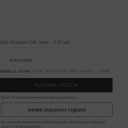
Zafír Rózsaszín Diff. kerek – 2.25 mm
Kedvencekhez
MODELLSZÁM:
ZAFIR_ROZSASZIN_DIFF_KEREK_2.25MM
KOSÁRBA TESZEM
Plusz 5% kedvezményért használd a kuponkódot.
Inkább időpontot foglalok
Ha szeretnéd megtekinteni élőben a gyűrűt, akkor foglalj időpontot
plusz 5% kedvezményért.