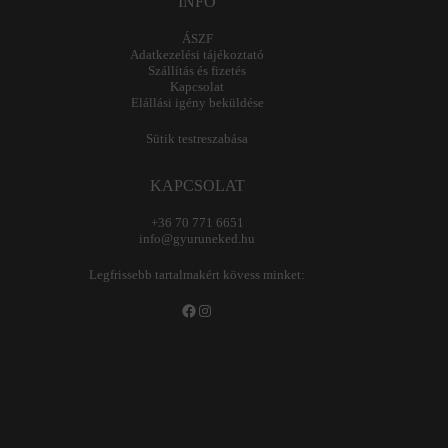
INFO
ÁSZF
Adatkezelési tájékoztató
Szállítás és fizetés
Kapcsolat
Elállási igény beküldése
Sütik testreszabása
KAPCSOLAT
+36 70 771 6651
info@gyuruneked.hu
Legfrissebb tartalmakért kövess minket:
Facebook
Instagram