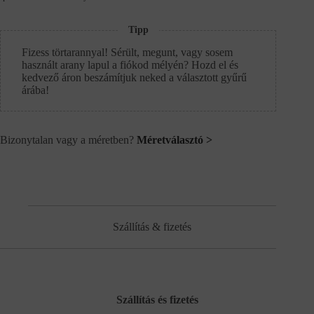
Tipp
Fizess törtarannyal! Sérült, megunt, vagy sosem
használt arany lapul a fiókod mélyén? Hozd el és
kedvező áron beszámítjuk neked a választott gyűrű
árába!
Bizonytalan vagy a méretben?
Méretválasztó >
Szállítás & fizetés
Szállítás és fizetés