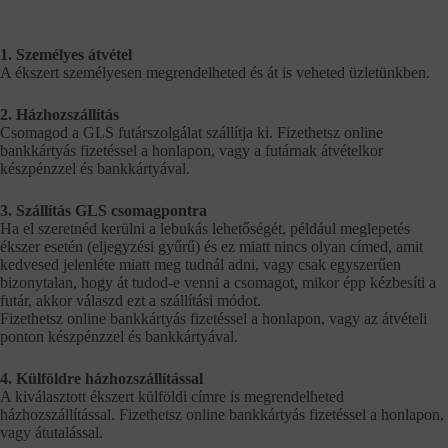
1. Személyes átvétel
A ékszert személyesen megrendelheted és át is veheted üzletünkben.
2. Házhozszállítás
Csomagod a GLS futárszolgálat szállítja ki. Fizethetsz online
bankkártyás fizetéssel a honlapon, vagy a futárnak átvételkor
készpénzzel és bankkártyával.
3. Szállítás GLS csomagpontra
Ha el szeretnéd kerülni a lebukás lehetőségét, például meglepetés
ékszer esetén (eljegyzési gyűrű) és ez miatt nincs olyan címed, amit
kedvesed jelenléte miatt meg tudnál adni, vagy csak egyszerűen
bizonytalan, hogy át tudod-e venni a csomagot, mikor épp kézbesíti a
futár, akkor válaszd ezt a szállítási módot.
Fizethetsz online bankkártyás fizetéssel a honlapon, vagy az átvételi
ponton készpénzzel és bankkártyával.
4. Külföldre házhozszállítással
A kiválasztott ékszert külföldi címre is megrendelheted
házhozszállítással. Fizethetsz online bankkártyás fizetéssel a honlapon,
vagy átutalással.