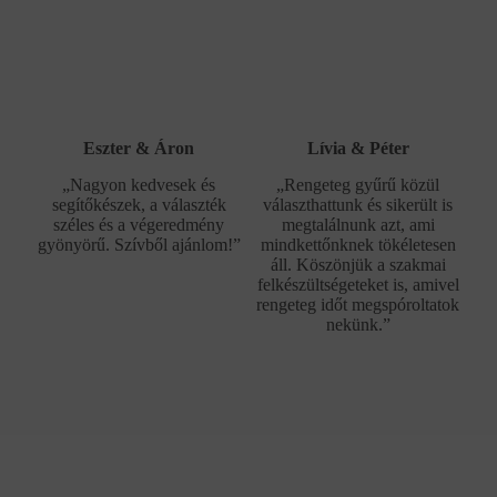
Eszter & Áron
Lívia & Péter
„Nagyon kedvesek és
„Rengeteg gyűrű közül
segítőkészek, a választék
választhattunk és sikerült is
széles és a végeredmény
megtalálnunk azt, ami
gyönyörű. Szívből ajánlom!”
mindkettőnknek tökéletesen
áll. Köszönjük a szakmai
felkészültségeteket is, amivel
rengeteg időt megspóroltatok
nekünk.”