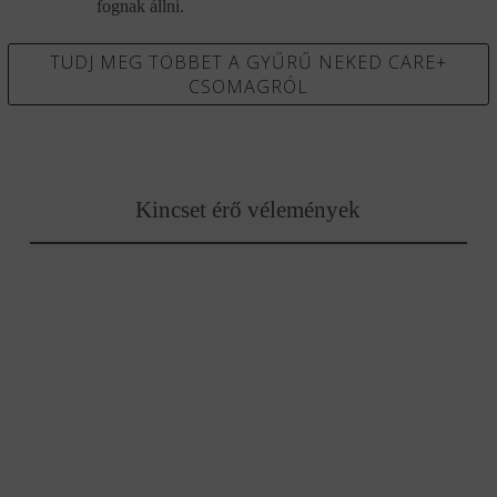
fognak állni.
TUDJ MEG TÖBBET A GYŰRŰ NEKED CARE+
CSOMAGRÓL
Kincset érő vélemények