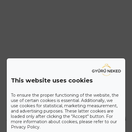
This website uses cookies
To ensure the proper functioning of the website, the
Ismerd meg a Gyűrű Neked
use of certain cookies is essential. Additionally, we
Care+ csomagot
use cookies for statistical, marketing measurement,
and advertising purposes. These latter cookies are
loaded only after clicking the "Accept" button. For
A maximális kényelmet szem előtt tartva állítottuk össze a Gyűrű
more information about cookies, please refer to our
Neked Care+ csomagot, melyet alább olvashat.
Privacy Policy.