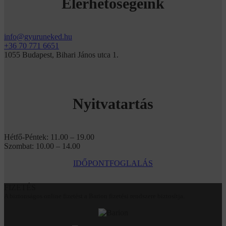
Elérhetőségeink
info@gyuruneked.hu
+36 70 771 6651
1055 Budapest, Bihari János utca 1.
Nyitvatartás
Hétfő-Péntek: 11.00 – 19.00
Szombat: 10.00 – 14.00
IDŐPONTFOGLALÁS
FIZETÉS
A biztonságos online fizetést a Barion fizetési rendszere biztosítja.