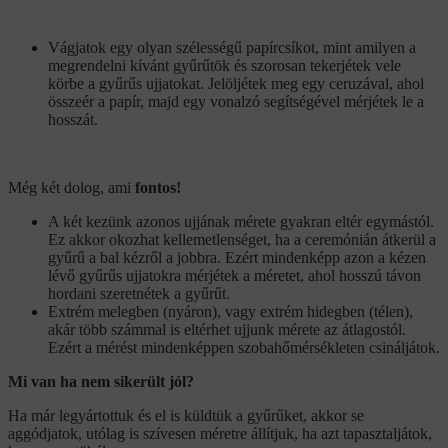
Vágjatok egy olyan szélességű papírcsíkot, mint amilyen a
megrendelni kívánt gyűrűtök és szorosan tekerjétek vele
körbe a gyűrűs ujjatokat. Jelöljétek meg egy ceruzával, ahol
összeér a papír, majd egy vonalzó segítségével mérjétek le a
hosszát.
Még két dolog, ami
fontos!
A két kezünk azonos ujjának mérete gyakran eltér egymástól.
Ez akkor okozhat kellemetlenséget, ha a ceremónián átkerül a
gyűrű a bal kézről a jobbra. Ezért mindenképp azon a kézen
lévő gyűrűs ujjatokra mérjétek a méretet, ahol hosszú távon
hordani szeretnétek a gyűrűt.
Extrém melegben (nyáron), vagy extrém hidegben (télen),
akár több számmal is eltérhet ujjunk mérete az átlagostól.
Ezért a mérést mindenképpen szobahőmérsékleten csináljátok.
Mi van ha nem sikerült jól?
Ha már legyártottuk és el is küldtük a gyűrűket, akkor se
aggódjatok, utólag is szívesen méretre állítjuk, ha azt tapasztaljátok,