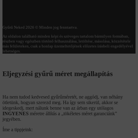
Gyűrű Neked 2026 © Minden jog fenntartva.
Az oldalon található minden képi és szöveges tartalom bármilyen formában,
részben vagy egészben történő felhasználása, letöltése, másolása, közzététele
más felületeken, csak a honlap üzemeltetőjének előzetes írásbeli engedélyével
lehetséges.
Eljegyzési gyűrű méret megállapítás
Ha nem tudod kedvesed gyűrűméretét, ne aggódj, van néhány
ötletünk, hogyan szerezd meg. Ha így sem sikerül, akkor se
idegeskedj, mert nálunk benne van az árban egy utólagos
INGYENES
méretre állítás a „tökéletes méret garanciánk”
jegyében.
Íme a tippjeink: