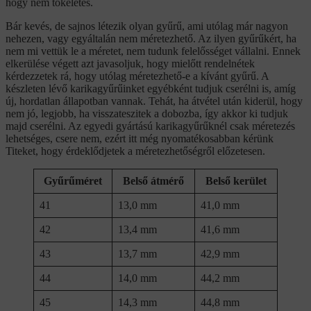
hogy nem tökéletes.
Bár kevés, de sajnos létezik olyan gyűrű, ami utólag már nagyon
nehezen, vagy egyáltalán nem méretezhető. Az ilyen gyűrűkért, ha
nem mi vettük le a méretet, nem tudunk felelősséget vállalni. Ennek
elkerülése végett azt javasoljuk, hogy mielőtt rendelnétek
kérdezzetek rá, hogy utólag méretezhető-e a kívánt gyűrű. A
készleten lévő karikagyűrűinket egyébként tudjuk cserélni is, amíg
új, hordatlan állapotban vannak. Tehát, ha átvétel után kiderül, hogy
nem jó, legjobb, ha visszateszitek a dobozba, így akkor ki tudjuk
majd cserélni. Az egyedi gyártású karikagyűrűknél csak méretezés
lehetséges, csere nem, ezért itt még nyomatékosabban kérünk
Titeket, hogy érdeklődjetek a méretezhetőségről előzetesen.
Gyűrűméret
Belső átmérő
Belső kerület
41
13,0 mm
41,0 mm
42
13,4 mm
41,6 mm
43
13,7 mm
42,9 mm
44
14,0 mm
44,2 mm
45
14,3 mm
44,8 mm