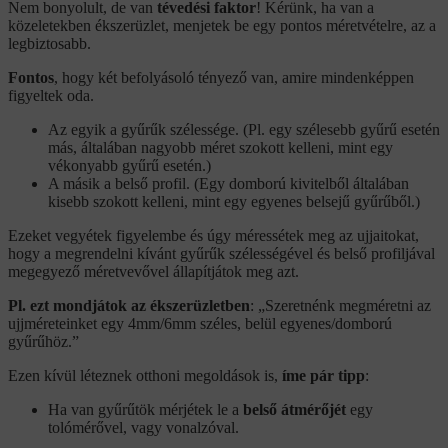
Nem bonyolult, de van
tévedési faktor
! Kérünk, ha van a
közeletekben ékszerüzlet, menjetek be egy pontos méretvételre, az a
legbiztosabb.
Fontos
, hogy két befolyásoló tényező van, amire mindenképpen
figyeltek oda.
Az egyik a gyűrűk szélessége. (Pl. egy szélesebb gyűrű esetén
más, általában nagyobb méret szokott kelleni, mint egy
vékonyabb gyűrű esetén.)
A másik a belső profil. (Egy domború kivitelből általában
kisebb szokott kelleni, mint egy egyenes belsejű gyűrűből.)
Ezeket vegyétek figyelembe és úgy méressétek meg az ujjaitokat,
hogy a megrendelni kívánt gyűrűk szélességével és belső profiljával
megegyező méretvevővel állapítjátok meg azt.
Pl. ezt mondjátok az ékszerüzletben
: „Szeretnénk megméretni az
ujjméreteinket egy 4mm/6mm széles, belül egyenes/domború
gyűrűhöz.”
Ezen kívül léteznek otthoni megoldások is,
íme pár tipp
:
Ha van gyűrűtök mérjétek le a
belső átmérőjét
egy
tolómérővel, vagy vonalzóval.