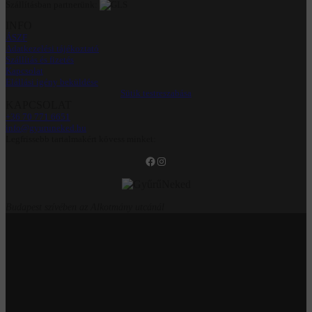
Szállításban partnerünk:
INFO
ÁSZF
Adatkezelési tájékoztató
Szállítás és fizetés
Kapcsolat
Elállási igény beküldése
Sütik testreszabása
KAPCSOLAT
+36 70 771 6651
info@gyuruneked.hu
Legfrissebb tartalmakért kövess minket:
Facebook
Instagram
Budapest szívében az Alkotmány utcánál