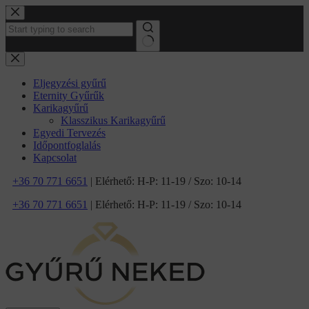
Ugrás
a
tartalomhoz
No
results
Eljegyzési gyűrű
Eternity Gyűrűk
Karikagyűrű
Klasszikus Karikagyűrű
Egyedi Tervezés
Időpontfoglalás
Kapcsolat
+36 70 771 6651
| Elérhető: H-P: 11-19 / Szo: 10-14
+36 70 771 6651
| Elérhető: H-P: 11-19 / Szo: 10-14