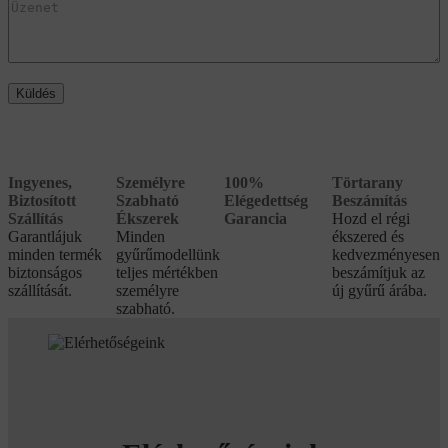
Küldés
Ingyenes,
Személyre
100%
Törtarany
Biztosított
Szabható
Elégedettség
Beszámítás
Szállítás
Ékszerek
Garancia
Hozd el régi
Garantlájuk
Minden
ékszered és
minden termék
gyűrűmodellünk
kedvezményesen
biztonságos
teljes mértékben
beszámítjuk az
szállítását.
személyre
új gyűrű árába.
szabható.