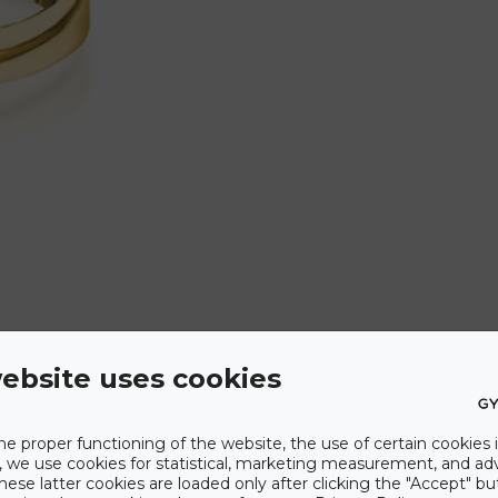
ebsite uses cookies
he proper functioning of the website, the use of certain cookies i
y, we use cookies for statistical, marketing measurement, and ad
hese latter cookies are loaded only after clicking the "Accept" bu