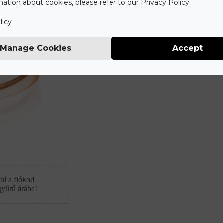
ation about cookies, please refer to our Privacy Policy.
licy
Manage Cookies
Accept
ul a fiókod
gyűrű árába!