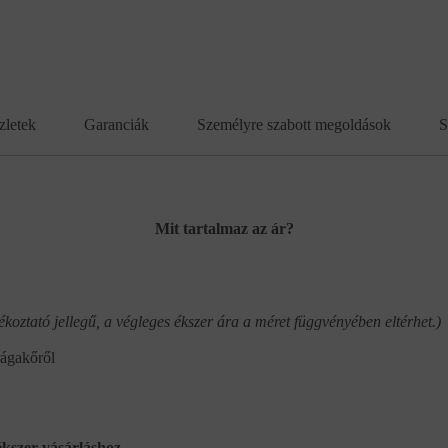
zletek
Garanciák
Személyre szabott megoldások
S
Mit tartalmaz az ár?
ékoztató jellegű, a végleges ékszer ára a méret függvényében eltérhet.)
rágakőről
kszer vásárláshoz