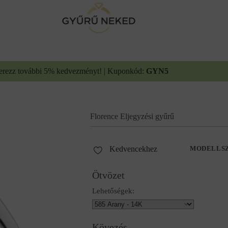
erezz további 5% kedvezményt! | Kuponkód:
GYN5
Florence Eljegyzési gyűrű
Kedvencekhez
MODELLS
Ötvözet
Lehetőségek:
Kövezés