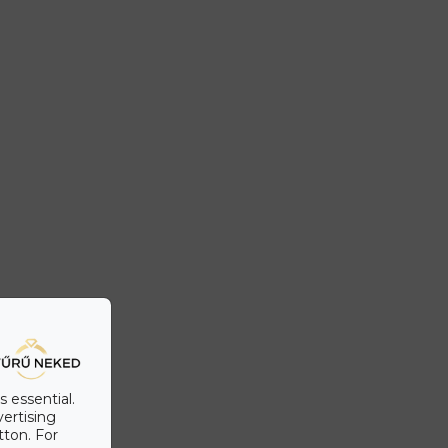
s essential.
vertising
tton. For