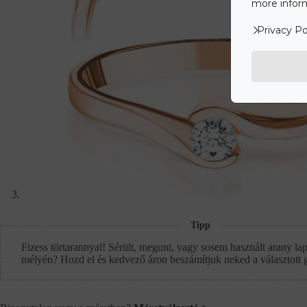
more inform
Privacy Po
Tipp
Fizess törtarannyal! Sérült, megunt, vagy sosem használt arany lap
mélyén? Hozd el és kedvező áron beszámítjuk neked a választott 