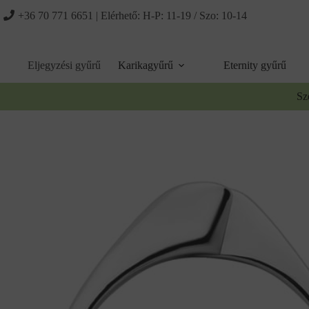
Ugrás
+36 70 771 6651
| Elérhető: H-P: 11-19 / Szo: 10-14
a
tartalomhoz
Eljegyzési gyűrű
Karikagyűrű
Eternity gyűrű
Sz