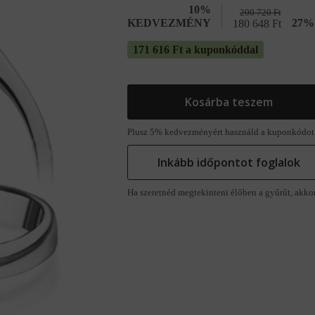
10%
200 720
Ft
KEDVEZMÉNY
27% 
180 648
Ft
171 616 Ft a kuponkóddal
Kosárba teszem
Plusz 5% kedvezményért használd a kuponkódot
Inkább időpontot foglalok
Ha szeretnéd megtekinteni élőben a gyűrűt, akko