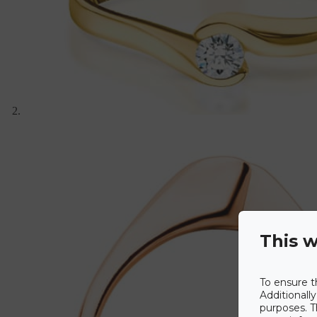
This w
To ensure t
Additionall
purposes. T