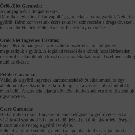
Örök-Élet Garancia:
Az anyagra és a drágakövekre.
Bármikor fedezünk fel anyaghibát, garanciálisan újragyártjuk Nektek a
gyűrűt. Bármikor veszünk észre fakulást, színvesztést a drágaköveken,
kicseréljük Nektek. Feltétel a Certificate kártya megléte.
Örök-Élet Ingyenes Tisztítás:
Speciális ultrahangos ékszertisztító műszerrel zsírtalanítjuk és
megtisztítjuk a gyűrűt. A foglalati részről és a kövek hozzáférhetetlen
részeiről is eltávolítjuk a koszt és a zsiradékokat, ezáltal szebben csillog
majd az ékszer.
Felület Garancia:
Vállaljuk a gyűrű ingyenes karcmentesítését öt alkalommal és egy
alkalommal az ékszer teljes körű felújítását a vásárlástól számított 10
éven belül. A garancia lejártát követően kedvezményes áron biztosítjuk
ugyanezeket.
Csere Garancia:
Ha bármilyen oknál fogva nem lennél elégedett a gyűrűvel és ezt a
vásárlástól számított 30 napon belül jelzed nekünk, akkor lehetőséget
biztosítunk 90 napig a gyűrű cseréjére.
Feltétel: a gyűrűt sértetlen, eredeti állapotában kell visszajuttatnod a