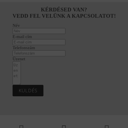
720 Ft
191 Ft
000 Ft
495 Ft
-
-
-
-
KÉRDÉSED VAN?
645
607
854
800
VEDD FEL VELÜNK A KAPCSOLATOT!
720 Ft.
191 Ft.
000 Ft.
495 Ft.
Név
E-mail cím
Telefonszám
Üzenet
KÜLDÉS