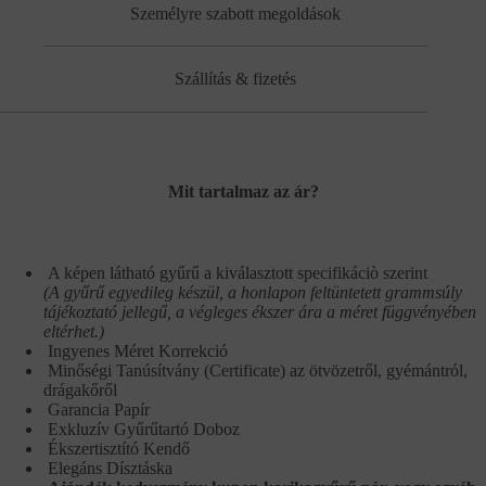
Személyre szabott megoldások
Szállítás & fizetés
Mit tartalmaz az ár?
A képen látható gyűrű a kiválasztott specifikáciò szerint
(A gyűrű egyedileg készül, a honlapon feltüntetett grammsúly
tájékoztató jellegű, a végleges ékszer ára a méret függvényében
eltérhet.)
Ingyenes Méret Korrekció
Minőségi Tanúsítvány (Certificate) az ötvözetről, gyémántról,
drágakőről
Garancia Papír
Exkluzív Gyűrűtartó Doboz
Ékszertisztító Kendő
Elegáns Dísztáska