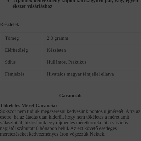
Ajándék kedvezmény kupon karikagyűrű pár, vagy egyéb
ékszer vásárláshoz
Részletek
Tömeg
2,0 gramm
Elérhetőség
Készleten
Stílus
Hullámos, Praktikus
Fémjelzés
Hivatalos magyar fémjellel ellátva
Garanciák
Tökéletes Méret Garancia:
Sokszor nem tudjuk megszerezni kedvesünk pontos ujjméretét. Arra az
esetre, ha az átadás után kiderül, hogy nem tökéletes a méret amit
választottál, biztosítunk egy díjmentes méretkorrekciót a vásárlás
napjától számított 6 hónapon belül. Az ezt követő esetleges
méretezéseket kedvezményes áron végezzük Nektek.