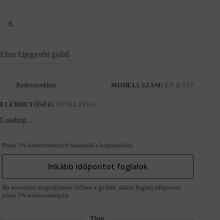
Eliza Eljegyzési gyűrű
Kedvencekhez
MODELLSZÁM:
EN.B.057
ELÉRHETŐSÉG:
KÉSZLETEN
Loading...
Plusz 5% kedvezményért használd a kuponkódot.
Inkább időpontot foglalok
Ha szeretnéd megtekinteni élőben a gyűrűt, akkor foglalj időpontot
plusz 5% kedvezményért.
Tipp