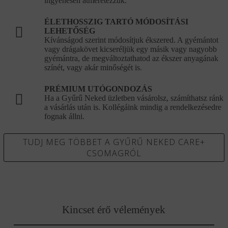
ingyenesen átméretezzük.
ÉLETHOSSZIG TARTÓ MÓDOSÍTÁSI
LEHETŐSÉG
Kívánságod szerint módosítjuk ékszered. A gyémántot
vagy drágakövet kicseréljük egy másik vagy nagyobb
gyémántra, de megváltoztathatod az ékszer anyagának
színét, vagy akár minőségét is.
PRÉMIUM UTÓGONDOZÁS
Ha a Gyűrű Neked üzletben vásárolsz, számíthatsz ránk
a vásárlás után is. Kollégáink mindig a rendelkezésedre
fognak állni.
TUDJ MEG TÖBBET A GYŰRŰ NEKED CARE+
CSOMAGRÓL
Kincset érő vélemények