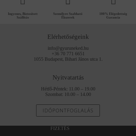
Ingyenes, Biztosított
Személyre Szabható
100% Elégedettség
Szállítás
Ékszerek
Garancia
Elérhetőségeink
info@gyuruneked.hu
+36 70 771 6651
1055 Budapest, Bihari János utca 1.
Nyitvatartás
Hétfő-Péntek: 11.00 – 19.00
Szombat: 10.00 – 14.00
IDŐPONTFOGLALÁS
FIZETÉS