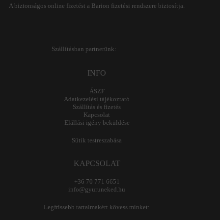
A biztonságos online fizetést a Barion fizetési rendszere biztosítja.
Szállításban partnerünk:
INFO
ÁSZF
Adatkezelési tájékoztató
Szállítás és fizetés
Kapcsolat
Elállási igény beküldése
Sütik testreszabása
KAPCSOLAT
+36 70 771 6651
info@gyuruneked.hu
Legfrissebb tartalmakért kövess minket: