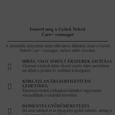
Ismerd meg a Gyűrű Neked
Care+ csomagot
A maximális kényelmet szem előtt tartva állítottuk össze a Gyűrű
Neked Care+ csomagot, melyet alább olvashat.
HIBÁS, VAGY SÉRÜLT ÉKSZEREK JAVÍTÁSA
Újonnan vásárolt hibás ékszer esetén teljes mértékben
mi álljuk a javítási és szállítási költségeket.
KORLÁTLAN ÉKSZERTISZTÍTÁSI
LEHETŐSÉG
Ékszered eredeti csillogását bármikor ingyenesen
visszaállítjuk a vásárlást követően.
DÍJMENTES GYŰRŰMÉRETEZÉS
Ha nem találtad el az eljegyzési gyűrű méretét, utólag is