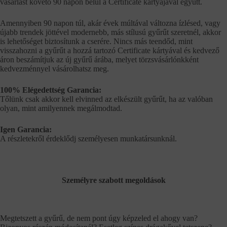
vásárlást követő 90 napon belül a Certificate kártyájával együtt.
Amennyiben 90 napon túl, akár évek múltával változna ízlésed, vagy
újabb trendek jöttével modernebb, más stílusú gyűrűt szeretnél, akkor
is lehetőséget biztosítunk a cserére. Nincs más teendőd, mint
visszahozni a gyűrűt a hozzá tartozó Certificate kártyával és kedvező
áron beszámítjuk az új gyűrű árába, melyet törzsvásárlónkként
kedvezménnyel vásárolhatsz meg.
100% Elégedettség Garancia:
Tőlünk csak akkor kell elvinned az elkészült gyűrűt, ha az valóban
olyan, mint amilyennek megálmodtad.
Igen Garancia:
A részletekről érdeklődj személyesen munkatársunknál.
Személyre szabott megoldások
Megtetszett a gyűrű, de nem pont úgy képzeled el ahogy van?