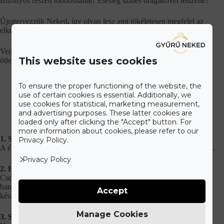
Bizonyos részén módosítanál? Esetleg színes drágakővel tetszene?
Újratervezzük Neked
,
így olyan lesz ami tökéletesen megfelel az
elképzelésednek.
Vedd fel velünk a kapcsolatot és adunk ajánlatot a megálmodott
This website uses cookies
ötletedre. Keress minket bizalommal!
To ensure the proper functioning of the website, the
use of certain cookies is essential. Additionally, we
Szállítás és fizetés
use cookies for statistical, marketing measurement,
and advertising purposes. These latter cookies are
loaded only after clicking the "Accept" button. For
more information about cookies, please refer to our
1. Személyes átvétel
Privacy Policy.
A ékszert személyesen megrendelheted és át is veheted üzletünkben.
Privacy Policy
2. Házhozszállítás
Csomagod a GLS futárszolgálat szállítja ki. Fizethetsz online
bankkártyás fizetéssel a honlapon, vagy a futárnak átvételkor
Accept
készpénzzel és bankkártyával.
Manage Cookies
3. Szállítás GLS csomagpontra