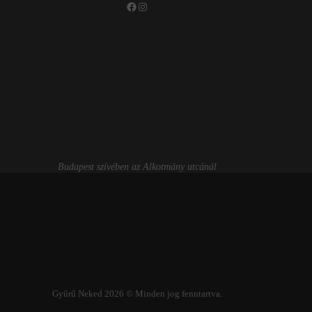
Facebook
Instagram
Budapest szívében az Alkotmány utcánál
Gyűrű Neked 2026 © Minden jog fenntartva.