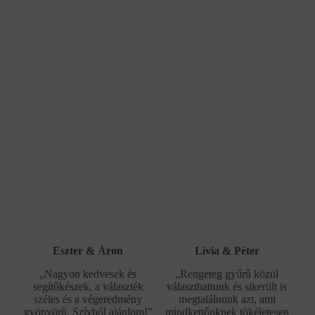
Eszter & Áron
Lívia & Péter
„Nagyon kedvesek és
„Rengeteg gyűrű közül
segítőkészek, a választék
választhattunk és sikerült is
széles és a végeredmény
megtalálnunk azt, ami
gyönyörű. Szívből ajánlom!”
mindkettőnknek tökéletesen