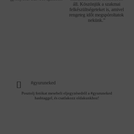
áll. Köszönjük a szakmai
felkészültségeteket is, amivel
rengeteg időt megspóroltatok
nekünk.”
#gyuruneked
Posztolj fotókat mesebeli eljegyzésedről a #gyuruneked
hashtaggel, és csatlakozz oldakunkhoz!