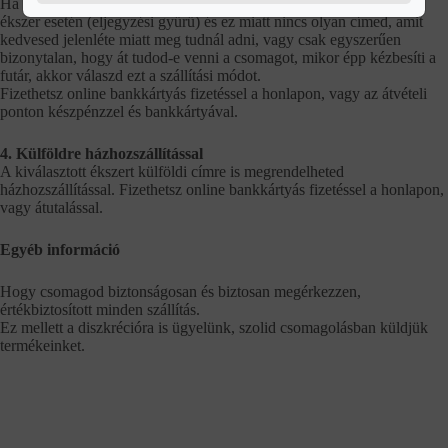
Ha el szeretnéd kerülni a lebukás lehetőségét, például meglepetés
ékszer esetén (eljegyzési gyűrű) és ez miatt nincs olyan címed, amit
kedvesed jelenléte miatt meg tudnál adni, vagy csak egyszerűen
bizonytalan, hogy át tudod-e venni a csomagot, mikor épp kézbesíti a
futár, akkor válaszd ezt a szállítási módot.
Fizethetsz online bankkártyás fizetéssel a honlapon, vagy az átvételi
ponton készpénzzel és bankkártyával.
4. Külföldre házhozszállítással
A kiválasztott ékszert külföldi címre is megrendelheted
házhozszállítással. Fizethetsz online bankkártyás fizetéssel a honlapon,
vagy átutalással.
Egyéb információ
Hogy csomagod biztonságosan és biztosan megérkezzen,
értékbiztosított minden szállítás.
Ez mellett a diszkrécióra is ügyelünk, szolid csomagolásban küldjük
termékeinket.