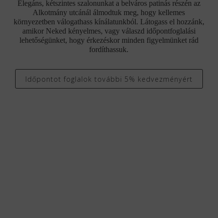
Elegáns, kétszintes szalonunkat a belváros patinás részén az
Alkotmány utcánál álmodtuk meg, hogy kellemes
környezetben válogathass kínálatunkból. Látogass el hozzánk,
amikor Neked kényelmes, vagy válaszd időpontfoglalási
lehetőségünket, hogy érkezéskor minden figyelmünket rád
fordíthassuk.
Időpontot foglalok további 5% kedvezményért