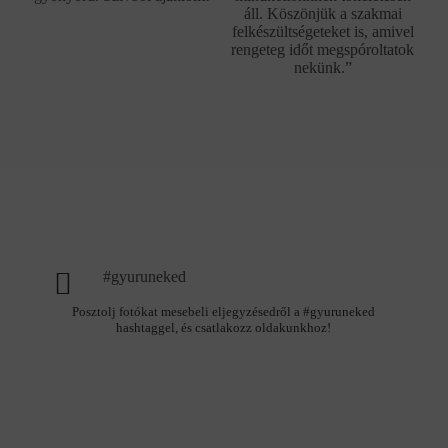
áll. Köszönjük a szakmai
felkészültségeteket is, amivel
rengeteg időt megspóroltatok
nekünk.”
#gyuruneked
Posztolj fotókat mesebeli eljegyzésedről a #gyuruneked
hashtaggel, és csatlakozz oldakunkhoz!