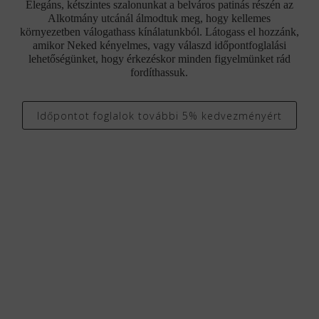
Elegáns, kétszintes szalonunkat a belváros patinás részén az
Alkotmány utcánál álmodtuk meg, hogy kellemes
környezetben válogathass kínálatunkból. Látogass el hozzánk,
amikor Neked kényelmes, vagy válaszd időpontfoglalási
lehetőségünket, hogy érkezéskor minden figyelmünket rád
fordíthassuk.
Időpontot foglalok további 5% kedvezményért