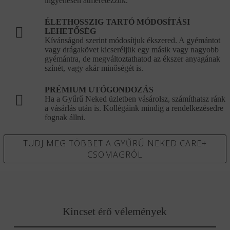
ingyenesen átméretezzük.
ÉLETHOSSZIG TARTÓ MÓDOSÍTÁSI
LEHETŐSÉG
Kívánságod szerint módosítjuk ékszered. A gyémántot
vagy drágakövet kicseréljük egy másik vagy nagyobb
gyémántra, de megváltoztathatod az ékszer anyagának
színét, vagy akár minőségét is.
PRÉMIUM UTÓGONDOZÁS
Ha a Gyűrű Neked üzletben vásárolsz, számíthatsz ránk
a vásárlás után is. Kollégáink mindig a rendelkezésedre
fognak állni.
TUDJ MEG TÖBBET A GYŰRŰ NEKED CARE+
CSOMAGRÓL
Kincset érő vélemények