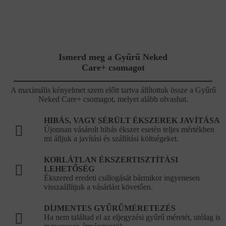
Ismerd meg a Gyűrű Neked
Care+ csomagot
A maximális kényelmet szem előtt tartva állítottuk össze a Gyűrű
Neked Care+ csomagot, melyet alább olvashat.
HIBÁS, VAGY SÉRÜLT ÉKSZEREK JAVÍTÁSA
Újonnan vásárolt hibás ékszer esetén teljes mértékben
mi álljuk a javítási és szállítási költségeket.
KORLÁTLAN ÉKSZERTISZTÍTÁSI
LEHETŐSÉG
Ékszered eredeti csillogását bármikor ingyenesen
visszaállítjuk a vásárlást követően.
DÍJMENTES GYŰRŰMÉRETEZÉS
Ha nem találtad el az eljegyzési gyűrű méretét, utólag is