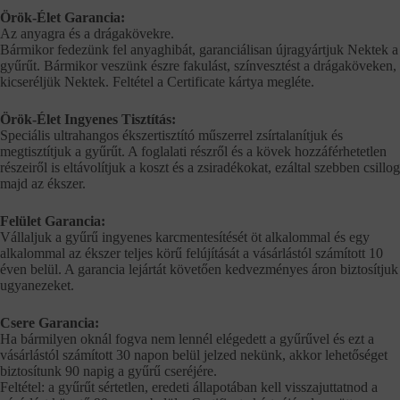
Örök-Élet Garancia:
Az anyagra és a drágakövekre.
Bármikor fedezünk fel anyaghibát, garanciálisan újragyártjuk Nektek a
gyűrűt. Bármikor veszünk észre fakulást, színvesztést a drágaköveken,
kicseréljük Nektek. Feltétel a Certificate kártya megléte.
Örök-Élet Ingyenes Tisztítás:
Speciális ultrahangos ékszertisztító műszerrel zsírtalanítjuk és
megtisztítjuk a gyűrűt. A foglalati részről és a kövek hozzáférhetetlen
részeiről is eltávolítjuk a koszt és a zsiradékokat, ezáltal szebben csillog
majd az ékszer.
Felület Garancia:
Vállaljuk a gyűrű ingyenes karcmentesítését öt alkalommal és egy
alkalommal az ékszer teljes körű felújítását a vásárlástól számított 10
éven belül. A garancia lejártát követően kedvezményes áron biztosítjuk
ugyanezeket.
Csere Garancia:
Ha bármilyen oknál fogva nem lennél elégedett a gyűrűvel és ezt a
vásárlástól számított 30 napon belül jelzed nekünk, akkor lehetőséget
biztosítunk 90 napig a gyűrű cseréjére.
Feltétel: a gyűrűt sértetlen, eredeti állapotában kell visszajuttatnod a