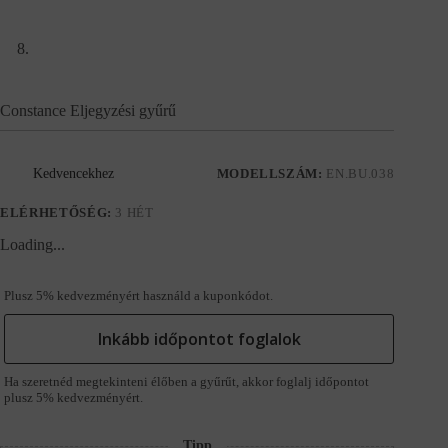
Constance Eljegyzési gyűrű
Kedvencekhez
MODELLSZÁM:
EN.BU.038
ELÉRHETŐSÉG:
3 HÉT
Loading...
Plusz 5% kedvezményért használd a kuponkódot.
Inkább időpontot foglalok
Ha szeretnéd megtekinteni élőben a gyűrűt, akkor foglalj időpontot
plusz 5% kedvezményért.
Tipp