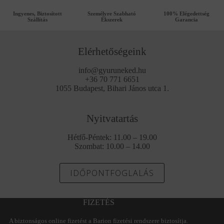
Ingyenes, Biztosított
Személyre Szabható
100% Elégedettség
Szállítás
Ékszerek
Garancia
Elérhetőségeink
info@gyuruneked.hu
+36 70 771 6651
1055 Budapest, Bihari János utca 1.
Nyitvatartás
Hétfő-Péntek: 11.00 – 19.00
Szombat: 10.00 – 14.00
IDŐPONTFOGLALÁS
FIZETÉS
A biztonságos online fizetést a Barion fizetési rendszere biztosítja.