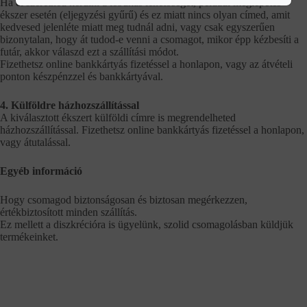
Ha el szeretnéd kerülni a lebukás lehetőségét, például meglepetés
ékszer esetén (eljegyzési gyűrű) és ez miatt nincs olyan címed, amit
kedvesed jelenléte miatt meg tudnál adni, vagy csak egyszerűen
bizonytalan, hogy át tudod-e venni a csomagot, mikor épp kézbesíti a
futár, akkor válaszd ezt a szállítási módot.
Fizethetsz online bankkártyás fizetéssel a honlapon, vagy az átvételi
ponton készpénzzel és bankkártyával.
4. Külföldre házhozszállítással
A kiválasztott ékszert külföldi címre is megrendelheted
házhozszállítással. Fizethetsz online bankkártyás fizetéssel a honlapon,
vagy átutalással.
Egyéb információ
Hogy csomagod biztonságosan és biztosan megérkezzen,
értékbiztosított minden szállítás.
Ez mellett a diszkrécióra is ügyelünk, szolid csomagolásban küldjük
termékeinket.