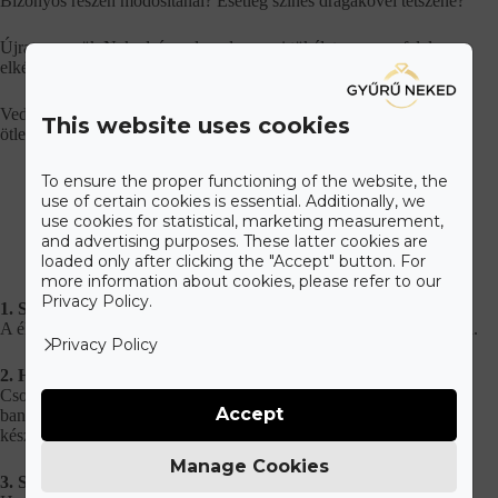
Bizonyos részén módosítanál? Esetleg színes drágakővel tetszene?
Újratervezzük Neked
,
így olyan lesz ami tökéletesen megfelel az
elképzelésednek.
Vedd fel velünk a kapcsolatot és adunk ajánlatot a megálmodott
This website uses cookies
ötletedre. Keress minket bizalommal!
To ensure the proper functioning of the website, the
use of certain cookies is essential. Additionally, we
use cookies for statistical, marketing measurement,
Szállítás és fizetés
and advertising purposes. These latter cookies are
loaded only after clicking the "Accept" button. For
more information about cookies, please refer to our
Privacy Policy.
1. Személyes átvétel
A ékszert személyesen megrendelheted és át is veheted üzletünkben.
Privacy Policy
2. Házhozszállítás
Csomagod a GLS futárszolgálat szállítja ki. Fizethetsz online
Accept
bankkártyás fizetéssel a honlapon, vagy a futárnak átvételkor
készpénzzel és bankkártyával.
Manage Cookies
3. Szállítás GLS csomagpontra