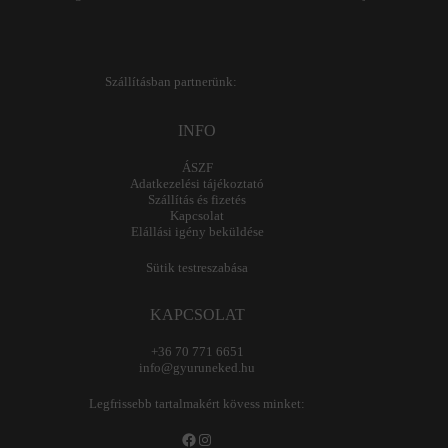
Szállításban partnerünk:
INFO
ÁSZF
Adatkezelési tájékoztató
Szállítás és fizetés
Kapcsolat
Elállási igény beküldése
Sütik testreszabása
KAPCSOLAT
+36 70 771 6651
info@gyuruneked.hu
Legfrissebb tartalmakért kövess minket:
Facebook
Instagram