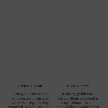
Eszter & Áron
Lívia & Péter
„Nagyon kedvesek és
„Rengeteg gyűrű közül
segítőkészek, a választék
választhattunk és sikerült is
széles és a végeredmény
megtalálnunk azt, ami
gyönyörű. Szívből ajánlom!”
mindkettőnknek tökéletesen