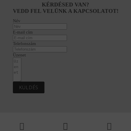
-
-
-
-
KÉRDÉSED VAN?
448
410
319
291
VEDD FEL VELÜNK A KAPCSOLATOT!
600 Ft.
668 Ft.
200 Ft.
766 Ft.
Név
E-mail cím
Telefonszám
Üzenet
KÜLDÉS