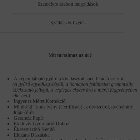
Személyre szabott megoldások
Szállítás & fizetés
Mit tartalmaz az ár?
A képen látható gyűrű a kiválasztott specifikáciò szerint
(A gyűrű egyedileg készül, a honlapon feltüntetett grammsúly
tájékoztató jellegű, a végleges ékszer ára a méret függvényében
eltérhet.)
Ingyenes Méret Korrekció
Minőségi Tanúsítvány (Certificate) az ötvözetről, gyémántról,
drágakőről
Garancia Papír
Exkluzív Gyűrűtartó Doboz
Ékszertisztító Kendő
Elegáns Dísztáska