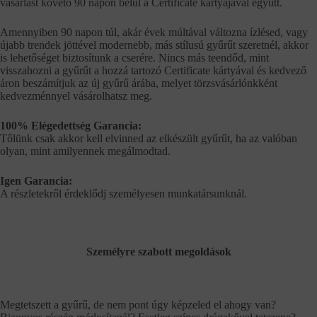
vásárlást követő 90 napon belül a Certificate kártyájával együtt.
Amennyiben 90 napon túl, akár évek múltával változna ízlésed, vagy
újabb trendek jöttével modernebb, más stílusú gyűrűt szeretnél, akkor
is lehetőséget biztosítunk a cserére. Nincs más teendőd, mint
visszahozni a gyűrűt a hozzá tartozó Certificate kártyával és kedvező
áron beszámítjuk az új gyűrű árába, melyet törzsvásárlónkként
kedvezménnyel vásárolhatsz meg.
100% Elégedettség Garancia:
Tőlünk csak akkor kell elvinned az elkészült gyűrűt, ha az valóban
olyan, mint amilyennek megálmodtad.
Igen Garancia:
A részletekről érdeklődj személyesen munkatársunknál.
Személyre szabott megoldások
Megtetszett a gyűrű, de nem pont úgy képzeled el ahogy van?