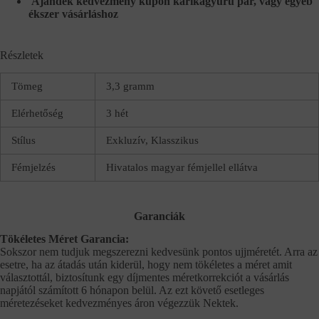
Ajándék kedvezmény kupon karikagyűrű pár, vagy egyéb
ékszer vásárláshoz
Részletek
Tömeg
3,3 gramm
Elérhetőség
3 hét
Stílus
Exkluzív, Klasszikus
Fémjelzés
Hivatalos magyar fémjellel ellátva
Garanciák
Tökéletes Méret Garancia:
Sokszor nem tudjuk megszerezni kedvesünk pontos ujjméretét. Arra az
esetre, ha az átadás után kiderül, hogy nem tökéletes a méret amit
választottál, biztosítunk egy díjmentes méretkorrekciót a vásárlás
napjától számított 6 hónapon belül. Az ezt követő esetleges
méretezéseket kedvezményes áron végezzük Nektek.