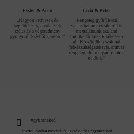
Eszter & Áron
Lívia & Péter
„Nagyon kedvesek és
„Rengeteg gyűrű közül
segítőkészek, a választék
választhattunk és sikerült is
széles és a végeredmény
megtalálnunk azt, ami
gyönyörű. Szívből ajánlom!”
mindkettőnknek tökéletesen
áll. Köszönjük a szakmai
felkészültségeteket is, amivel
rengeteg időt megspóroltatok
nekünk.”
#gyuruneked
Posztolj fotókat mesebeli eljegyzésedről a #gyuruneked