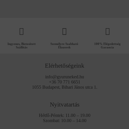
Ingyenes, Biztosított
Személyre Szabható
100% Elégedettség
Szállítás
Ékszerek
Garancia
Elérhetőségeink
info@gyuruneked.hu
+36 70 771 6651
1055 Budapest, Bihari János utca 1.
Nyitvatartás
Hétfő-Péntek: 11.00 – 19.00
Szombat: 10.00 – 14.00