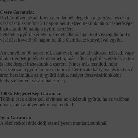
Csere Garancia:
Ha bármilyen oknál fogva nem lennél elégedett a gyűrűvel és ezt a
vásárlástól számított 30 napon belül jelzed nekünk, akkor lehetőséget
biztosítunk 90 napig a gyűrű cseréjére.
Feltétel: a gyűrűt sértetlen, eredeti állapotában kell visszajuttatnod a
vásárlást követő 90 napon belül a Certificate kártyájával együtt.
Amennyiben 90 napon túl, akár évek múltával változna ízlésed, vagy
újabb trendek jöttével modernebb, más stílusú gyűrűt szeretnél, akkor
is lehetőséget biztosítunk a cserére. Nincs más teendőd, mint
visszahozni a gyűrűt a hozzá tartozó Certificate kártyával és kedvező
áron beszámítjuk az új gyűrű árába, melyet törzsvásárlónkként
kedvezménnyel vásárolhatsz meg.
100% Elégedettség Garancia:
Tőlünk csak akkor kell elvinned az elkészült gyűrűt, ha az valóban
olyan, mint amilyennek megálmodtad.
Igen Garancia:
A részletekről érdeklődj személyesen munkatársunknál.