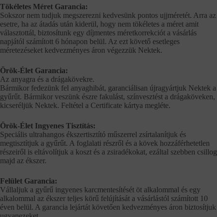
Tökéletes Méret Garancia:
Sokszor nem tudjuk megszerezni kedvesünk pontos ujjméretét. Arra az
esetre, ha az átadás után kiderül, hogy nem tökéletes a méret amit
választottál, biztosítunk egy díjmentes méretkorrekciót a vásárlás
napjától számított 6 hónapon belül. Az ezt követő esetleges
méretezéseket kedvezményes áron végezzük Nektek.
Örök-Élet Garancia:
Az anyagra és a drágakövekre.
Bármikor fedezünk fel anyaghibát, garanciálisan újragyártjuk Nektek a
gyűrűt. Bármikor veszünk észre fakulást, színvesztést a drágaköveken,
kicseréljük Nektek. Feltétel a Certificate kártya megléte.
Örök-Élet Ingyenes Tisztítás:
Speciális ultrahangos ékszertisztító műszerrel zsírtalanítjuk és
megtisztítjuk a gyűrűt. A foglalati részről és a kövek hozzáférhetetlen
részeiről is eltávolítjuk a koszt és a zsiradékokat, ezáltal szebben csillog
majd az ékszer.
Felület Garancia:
Vállaljuk a gyűrű ingyenes karcmentesítését öt alkalommal és egy
alkalommal az ékszer teljes körű felújítását a vásárlástól számított 10
éven belül. A garancia lejártát követően kedvezményes áron biztosítjuk
ugyanezeket.