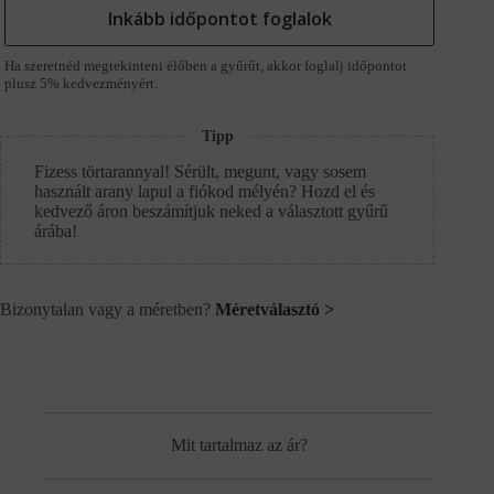
Inkább időpontot foglalok
Ha szeretnéd megtekinteni élőben a gyűrűt, akkor foglalj időpontot
plusz 5% kedvezményért.
Tipp
Fizess törtarannyal! Sérült, megunt, vagy sosem
használt arany lapul a fiókod mélyén? Hozd el és
kedvező áron beszámítjuk neked a választott gyűrű
árába!
Bizonytalan vagy a méretben?
Méretválasztó >
Mit tartalmaz az ár?