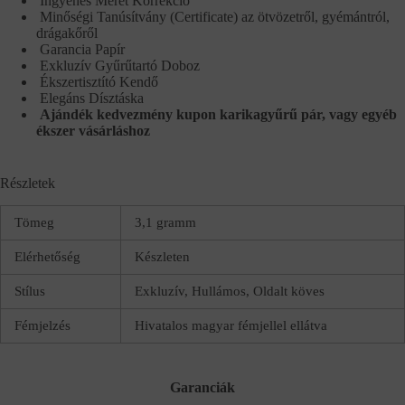
Ingyenes Méret Korrekció
Minőségi Tanúsítvány (Certificate) az ötvözetről, gyémántról,
drágakőről
Garancia Papír
Exkluzív Gyűrűtartó Doboz
Ékszertisztító Kendő
Elegáns Dísztáska
Ajándék kedvezmény kupon karikagyűrű pár, vagy egyéb
ékszer vásárláshoz
Részletek
Tömeg
3,1 gramm
Elérhetőség
Készleten
Stílus
Exkluzív, Hullámos, Oldalt köves
Fémjelzés
Hivatalos magyar fémjellel ellátva
Garanciák