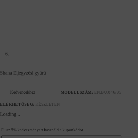
Shana Eljegyzési gyűrű
Kedvencekhez
MODELLSZÁM:
EN.BU.046/35
ELÉRHETŐSÉG:
KÉSZLETEN
Loading...
Plusz 5% kedvezményért használd a kuponkódot.