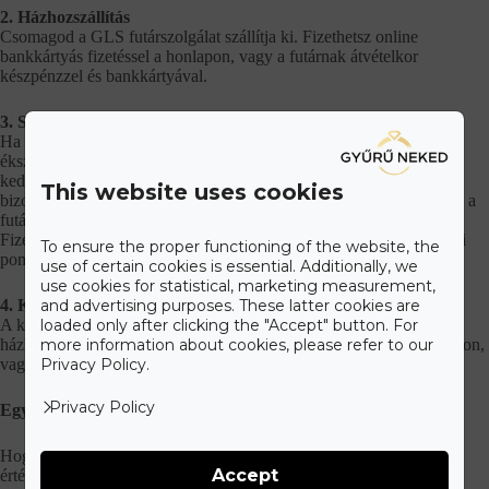
2. Házhozszállítás
Csomagod a GLS futárszolgálat szállítja ki. Fizethetsz online
bankkártyás fizetéssel a honlapon, vagy a futárnak átvételkor
készpénzzel és bankkártyával.
3. Szállítás GLS csomagpontra
Ha el szeretnéd kerülni a lebukás lehetőségét, például meglepetés
ékszer esetén (eljegyzési gyűrű) és ez miatt nincs olyan címed, amit
kedvesed jelenléte miatt meg tudnál adni, vagy csak egyszerűen
This website uses cookies
bizonytalan, hogy át tudod-e venni a csomagot, mikor épp kézbesíti a
futár, akkor válaszd ezt a szállítási módot.
Fizethetsz online bankkártyás fizetéssel a honlapon, vagy az átvételi
To ensure the proper functioning of the website, the
ponton készpénzzel és bankkártyával.
use of certain cookies is essential. Additionally, we
use cookies for statistical, marketing measurement,
4. Külföldre házhozszállítással
and advertising purposes. These latter cookies are
A kiválasztott ékszert külföldi címre is megrendelheted
loaded only after clicking the "Accept" button. For
házhozszállítással. Fizethetsz online bankkártyás fizetéssel a honlapon,
more information about cookies, please refer to our
vagy átutalással.
Privacy Policy.
Privacy Policy
Egyéb információ
Hogy csomagod biztonságosan és biztosan megérkezzen,
Accept
értékbiztosított minden szállítás.