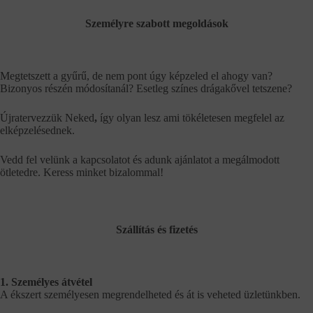
Személyre szabott megoldások
Megtetszett a gyűrű, de nem pont úgy képzeled el ahogy van?
Bizonyos részén módosítanál? Esetleg színes drágakővel tetszene?
Újratervezzük Neked
,
így olyan lesz ami tökéletesen megfelel az
elképzelésednek.
Vedd fel velünk a kapcsolatot és adunk ajánlatot a megálmodott
ötletedre. Keress minket bizalommal!
Szállítás és fizetés
1. Személyes átvétel
A ékszert személyesen megrendelheted és át is veheted üzletünkben.