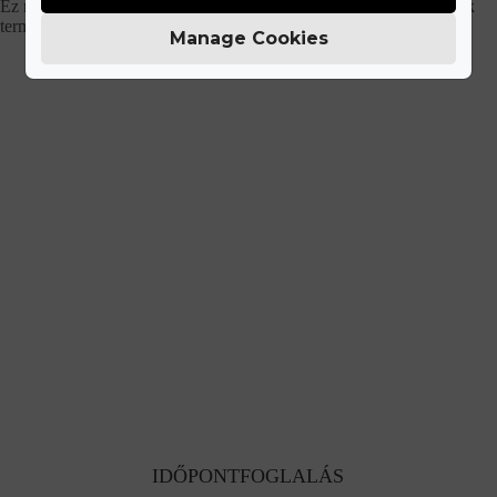
Ez mellett a diszkrécióra is ügyelünk, szolid csomagolásban küldjük
termékeinket.
Manage Cookies
IDŐPONTFOGLALÁS