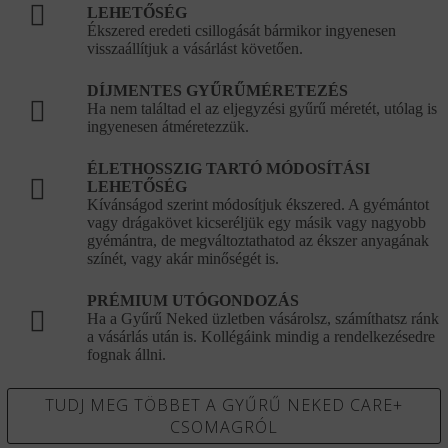
LEHETŐSÉG
Ékszered eredeti csillogását bármikor ingyenesen
visszaállítjuk a vásárlást követően.
DÍJMENTES GYŰRŰMÉRETEZÉS
Ha nem találtad el az eljegyzési gyűrű méretét, utólag is
ingyenesen átméretezzük.
ÉLETHOSSZIG TARTÓ MÓDOSÍTÁSI
LEHETŐSÉG
Kívánságod szerint módosítjuk ékszered. A gyémántot
vagy drágakövet kicseréljük egy másik vagy nagyobb
gyémántra, de megváltoztathatod az ékszer anyagának
színét, vagy akár minőségét is.
PRÉMIUM UTÓGONDOZÁS
Ha a Gyűrű Neked üzletben vásárolsz, számíthatsz ránk
a vásárlás után is. Kollégáink mindig a rendelkezésedre
fognak állni.
TUDJ MEG TÖBBET A GYŰRŰ NEKED CARE+
CSOMAGRÓL