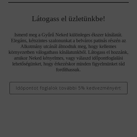
Látogass el üzletünkbe!
Ismerd meg a Gyűrű Neked különleges ékszer kínálatát.
Elegáns, kétszintes szalonunkat a belváros patinás részén az
Alkotmány utcánál álmodtuk meg, hogy kellemes
környezetben válogathass kínálatunkból. Látogass el hozzánk,
amikor Neked kényelmes, vagy válaszd időpontfoglalási
lehetőségünket, hogy érkezéskor minden figyelmünket rád
fordíthassuk.
Időpontot foglalok további 5% kedvezményért