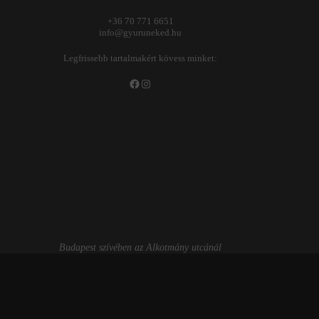
+36 70 771 6651
info@gyuruneked.hu
Legfrissebb tartalmakért kövess minket:
Facebook
Instagram
Budapest szívében az Alkotmány utcánál