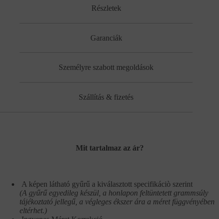
Részletek
Garanciák
Személyre szabott megoldások
Szállítás & fizetés
Mit tartalmaz az ár?
A képen látható gyűrű a kiválasztott specifikáciò szerint
(A gyűrű egyedileg készül, a honlapon feltüntetett grammsúly
tájékoztató jellegű, a végleges ékszer ára a méret függvényében
eltérhet.)