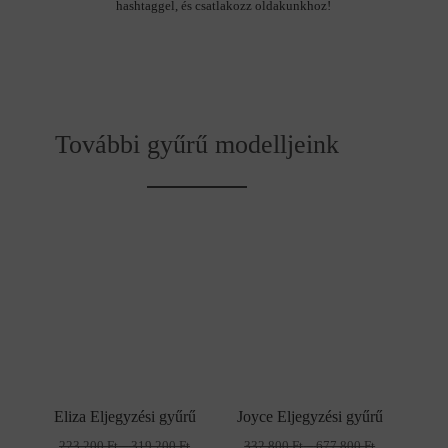
hashtaggel, és csatlakozz oldakunkhoz!
További gyűrű modelljeink
Eliza Eljegyzési gyűrű
Joyce Eljegyzési gyűrű
Ártartomány:
Ártartomány:
223 200
Ft
–
319 200
Ft
332 800
Ft
–
677 800
Ft