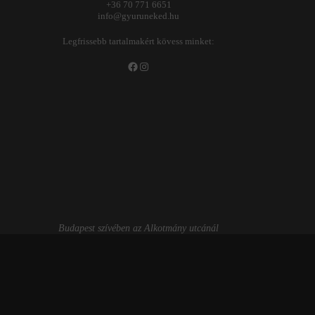
+36 70 771 6651
info@gyuruneked.hu
Legfrissebb tartalmakért kövess minket:
Facebook
Instagram
Budapest szívében az Alkotmány utcánál