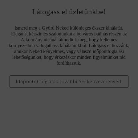
Látogass el üzletünkbe!
Ismerd meg a Gyűrű Neked különleges ékszer kínálatát.
Elegáns, kétszintes szalonunkat a belváros patinás részén az
Alkotmány utcánál álmodtuk meg, hogy kellemes
környezetben válogathass kínálatunkból. Látogass el hozzánk,
amikor Neked kényelmes, vagy válaszd időpontfoglalási
lehetőségünket, hogy érkezéskor minden figyelmünket rád
fordíthassuk.
Időpontot foglalok további 5% kedvezményért