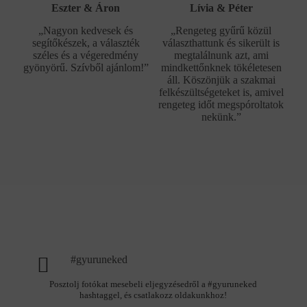
Eszter & Áron
Lívia & Péter
„Nagyon kedvesek és
„Rengeteg gyűrű közül
segítőkészek, a választék
választhattunk és sikerült is
széles és a végeredmény
megtalálnunk azt, ami
gyönyörű. Szívből ajánlom!”
mindkettőnknek tökéletesen
áll. Köszönjük a szakmai
felkészültségeteket is, amivel
rengeteg időt megspóroltatok
nekünk.”
#gyuruneked
Posztolj fotókat mesebeli eljegyzésedről a #gyuruneked
hashtaggel, és csatlakozz oldakunkhoz!