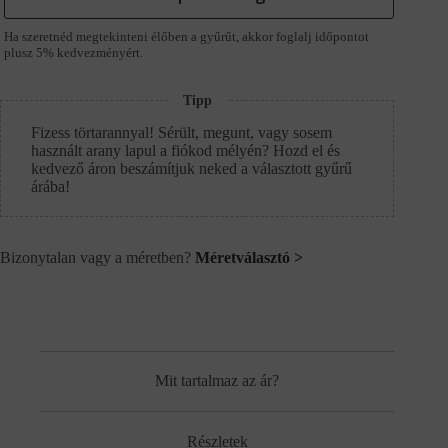
Ha szeretnéd megtekinteni élőben a gyűrűt, akkor foglalj időpontot
plusz 5% kedvezményért.
Tipp
Fizess törtarannyal! Sérült, megunt, vagy sosem
használt arany lapul a fiókod mélyén? Hozd el és
kedvező áron beszámítjuk neked a választott gyűrű
árába!
Bizonytalan vagy a méretben?
Méretválasztó >
Mit tartalmaz az ár?
Részletek