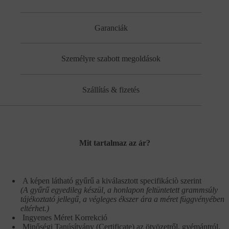
Garanciák
Személyre szabott megoldások
Szállítás & fizetés
Mit tartalmaz az ár?
A képen látható gyűrű a kiválasztott specifikáciò szerint
(A gyűrű egyedileg készül, a honlapon feltüntetett grammsúly
tájékoztató jellegű, a végleges ékszer ára a méret függvényében
eltérhet.)
Ingyenes Méret Korrekció
Minőségi Tanúsítvány (Certificate) az ötvözetről, gyémántról,