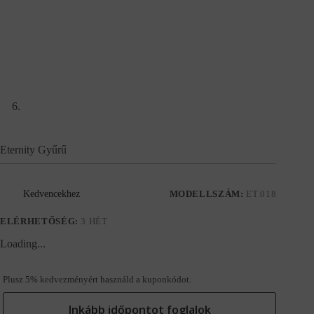
Eternity Gyűrű
Kedvencekhez
MODELLSZÁM:
ET.018
ELÉRHETŐSÉG:
3 HÉT
Loading...
Plusz 5% kedvezményért használd a kuponkódot.
Inkább időpontot foglalok