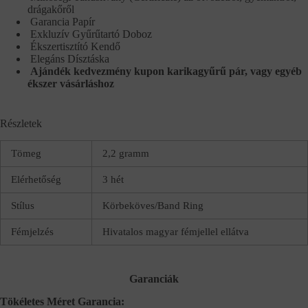
drágakőről
Garancia Papír
Exkluzív Gyűrűtartó Doboz
Ékszertisztító Kendő
Elegáns Dísztáska
Ajándék kedvezmény kupon karikagyűrű pár, vagy egyéb
ékszer vásárláshoz
Részletek
Tömeg
2,2 gramm
Elérhetőség
3 hét
Stílus
Körbeköves/Band Ring
Fémjelzés
Hivatalos magyar fémjellel ellátva
Garanciák
Tökéletes Méret Garancia: