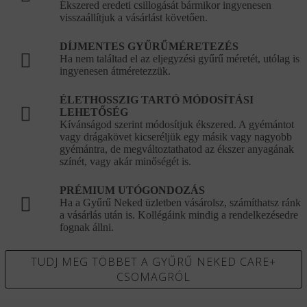
Ékszered eredeti csillogását bármikor ingyenesen
visszaállítjuk a vásárlást követően.
DÍJMENTES GYŰRŰMÉRETEZÉS
Ha nem találtad el az eljegyzési gyűrű méretét, utólag is
ingyenesen átméretezzük.
ÉLETHOSSZIG TARTÓ MÓDOSÍTÁSI
LEHETŐSÉG
Kívánságod szerint módosítjuk ékszered. A gyémántot
vagy drágakövet kicseréljük egy másik vagy nagyobb
gyémántra, de megváltoztathatod az ékszer anyagának
színét, vagy akár minőségét is.
PRÉMIUM UTÓGONDOZÁS
Ha a Gyűrű Neked üzletben vásárolsz, számíthatsz ránk
a vásárlás után is. Kollégáink mindig a rendelkezésedre
fognak állni.
TUDJ MEG TÖBBET A GYŰRŰ NEKED CARE+
CSOMAGRÓL