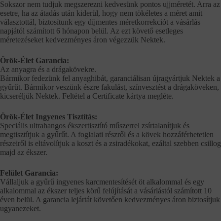
Sokszor nem tudjuk megszerezni kedvesünk pontos ujjméretét. Arra az
esetre, ha az átadás után kiderül, hogy nem tökéletes a méret amit
választottál, biztosítunk egy díjmentes méretkorrekciót a vásárlás
napjától számított 6 hónapon belül. Az ezt követő esetleges
méretezéseket kedvezményes áron végezzük Nektek.
Örök-Élet Garancia:
Az anyagra és a drágakövekre.
Bármikor fedezünk fel anyaghibát, garanciálisan újragyártjuk Nektek a
gyűrűt. Bármikor veszünk észre fakulást, színvesztést a drágaköveken,
kicseréljük Nektek. Feltétel a Certificate kártya megléte.
Örök-Élet Ingyenes Tisztítás:
Speciális ultrahangos ékszertisztító műszerrel zsírtalanítjuk és
megtisztítjuk a gyűrűt. A foglalati részről és a kövek hozzáférhetetlen
részeiről is eltávolítjuk a koszt és a zsiradékokat, ezáltal szebben csillog
majd az ékszer.
Felület Garancia:
Vállaljuk a gyűrű ingyenes karcmentesítését öt alkalommal és egy
alkalommal az ékszer teljes körű felújítását a vásárlástól számított 10
éven belül. A garancia lejártát követően kedvezményes áron biztosítjuk
ugyanezeket.