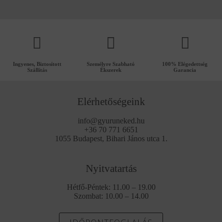
Ingyenes, Biztosított
Személyre Szabható
100% Elégedettség
Szállítás
Ékszerek
Garancia
Elérhetőségeink
info@gyuruneked.hu
+36 70 771 6651
1055 Budapest, Bihari János utca 1.
Nyitvatartás
Hétfő-Péntek: 11.00 – 19.00
Szombat: 10.00 – 14.00