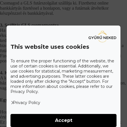
Csomagod a GLS futárszolgálat szállítja ki. Fizethetsz online
bankkártyás fizetéssel a honlapon, vagy a futárnak átvételkor
készpénzzel és bankkártyával.
3. Szállítás GLS csomagpontra
Ha el szeretnéd kerülni a lebukás lehetőségét, például meglepetés
ékszer esetén (eljegyzési gyűrű) és ez miatt nincs olyan címed, amit
kedvesed jelenléte miatt meg tudnál adni, vagy csak egyszerűen
bizonytalan, hogy át tudod-e venni a csomagot, mikor épp kézbesíti a
This website uses cookies
futár, akkor válaszd ezt a szállítási módot.
Fizethetsz online bankkártyás fizetéssel a honlapon, vagy az átvételi
ponton készpénzzel és bankkártyával.
To ensure the proper functioning of the website, the
use of certain cookies is essential. Additionally, we
use cookies for statistical, marketing measurement,
4. Külföldre házhozszállítással
and advertising purposes. These latter cookies are
A kiválasztott ékszert külföldi címre is megrendelheted
loaded only after clicking the "Accept" button. For
házhozszállítással. Fizethetsz online bankkártyás fizetéssel a honlapon,
more information about cookies, please refer to our
vagy átutalással.
Privacy Policy.
Egyéb információ
Privacy Policy
Hogy csomagod biztonságosan és biztosan megérkezzen,
értékbiztosított minden szállítás.
Accept
Ez mellett a diszkrécióra is ügyelünk, szolid csomagolásban küldjük