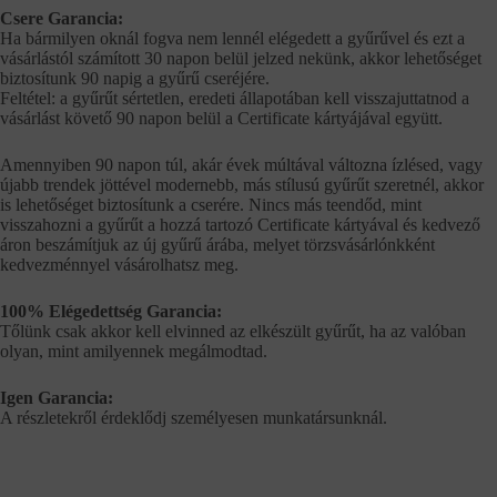
Csere Garancia:
Ha bármilyen oknál fogva nem lennél elégedett a gyűrűvel és ezt a
vásárlástól számított 30 napon belül jelzed nekünk, akkor lehetőséget
biztosítunk 90 napig a gyűrű cseréjére.
Feltétel: a gyűrűt sértetlen, eredeti állapotában kell visszajuttatnod a
vásárlást követő 90 napon belül a Certificate kártyájával együtt.
Amennyiben 90 napon túl, akár évek múltával változna ízlésed, vagy
újabb trendek jöttével modernebb, más stílusú gyűrűt szeretnél, akkor
is lehetőséget biztosítunk a cserére. Nincs más teendőd, mint
visszahozni a gyűrűt a hozzá tartozó Certificate kártyával és kedvező
áron beszámítjuk az új gyűrű árába, melyet törzsvásárlónkként
kedvezménnyel vásárolhatsz meg.
100% Elégedettség Garancia:
Tőlünk csak akkor kell elvinned az elkészült gyűrűt, ha az valóban
olyan, mint amilyennek megálmodtad.
Igen Garancia:
A részletekről érdeklődj személyesen munkatársunknál.