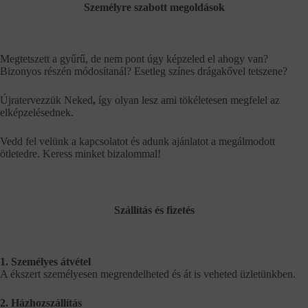
Személyre szabott megoldások
Megtetszett a gyűrű, de nem pont úgy képzeled el ahogy van?
Bizonyos részén módosítanál? Esetleg színes drágakővel tetszene?
Újratervezzük Neked
,
így olyan lesz ami tökéletesen megfelel az
elképzelésednek.
Vedd fel velünk a kapcsolatot és adunk ajánlatot a megálmodott
ötletedre. Keress minket bizalommal!
Szállítás és fizetés
1. Személyes átvétel
A ékszert személyesen megrendelheted és át is veheted üzletünkben.
2. Házhozszállítás