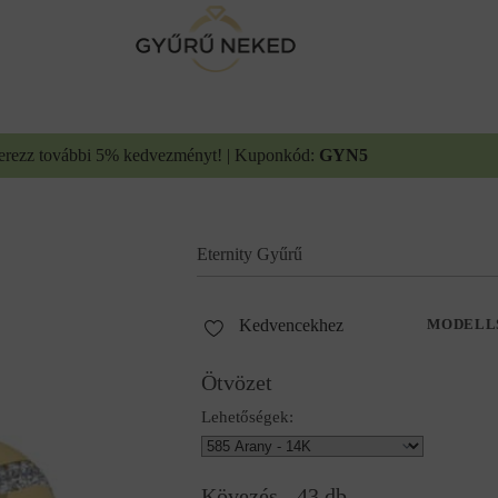
erezz további 5% kedvezményt! | Kuponkód:
GYN5
Eternity Gyűrű
Kedvencekhez
MODELL
Ötvözet
Lehetőségek:
Kövezés - 43 db