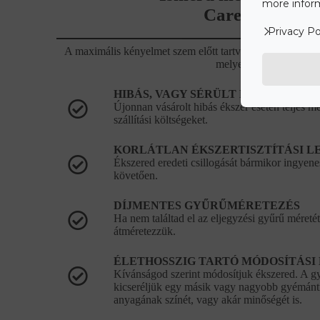
more inform
Care+ csomago
Privacy Po
A maximális kényelmet szem előtt tartva állítottuk öss
melyet alább olvashat.
HIBÁS, VAGY SÉRÜLT ÉKSZEREK J
Újonnan vásárolt hibás ékszer esetén teljes mér
szállítási költségeket.
KORLÁTLAN ÉKSZERTISZTÍTÁSI L
Ékszered eredeti csillogását bármikor ingyenes
követően.
DÍJMENTES GYŰRŰMÉRETEZÉS
Ha nem találtad el az eljegyzési gyűrű méretét
átméretezzük.
ÉLETHOSSZIG TARTÓ MÓDOSÍTÁSI
Kívánságod szerint módosítjuk ékszered. A 
kicseréljük egy másik vagy nagyobb gyémántr
anyagának színét, vagy akár minőségét is.