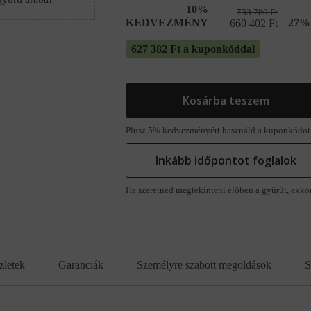
10%
733 780
Ft
KEDVEZMÉNY
27% 
660 402
Ft
627 382 Ft a kuponkóddal
Kosárba teszem
Plusz 5% kedvezményért használd a kuponkódot
Inkább időpontot foglalok
Ha szeretnéd megtekinteni élőben a gyűrűt, akko
zletek
Garanciák
Személyre szabott megoldások
S