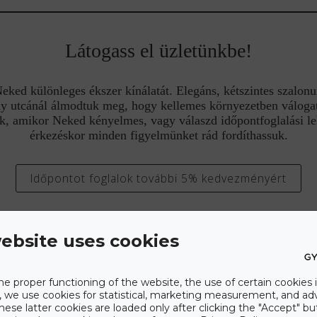
Látogass el üzletünkbe!
ed különleges ékszer kínálatát. Elegáns, kétszintes szalonu
y utcánál álmodtuk meg, hogy kellemes környezetben válogat
k, amikor Neked kényelmes, vagy válaszd időpontfoglalási l
érkezéskor minden figyelmünket rád fordíthassuk.
Időpontot foglalok további 5% kedvezményért
ebsite uses cookies
he proper functioning of the website, the use of certain cookies i
y, we use cookies for statistical, marketing measurement, and ad
hese latter cookies are loaded only after clicking the "Accept" bu
 Neked