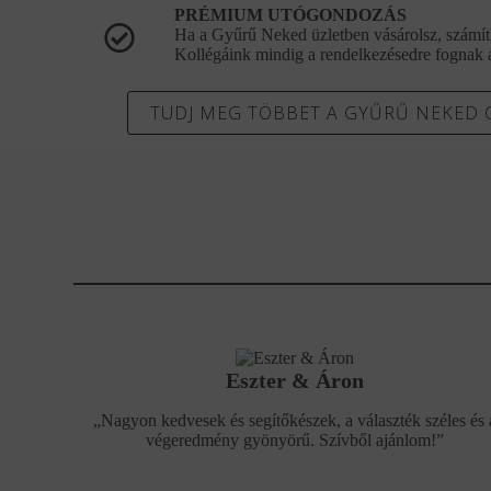
PRÉMIUM UTÓGONDOZÁS
Ha a Gyűrű Neked üzletben vásárolsz, számítha
Kollégáink mindig a rendelkezésedre fognak á
TUDJ MEG TÖBBET A GYŰRŰ NEKED
Eszter & Áron
„Nagyon kedvesek és segítőkészek, a választék széles és 
végeredmény gyönyörű. Szívből ajánlom!”