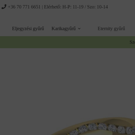
Ugrás
+36 70 771 6651
| Elérhető: H-P: 11-19 / Szo: 10-14
a
tartalomhoz
Eljegyzési gyűrű
Karikagyűrű
Eternity gyűrű
Sz