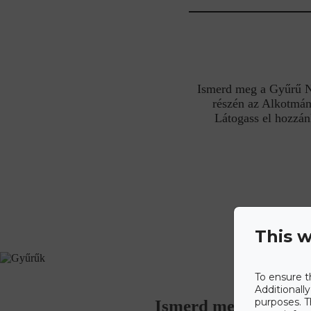
Ismerd meg a Gyűrű Nek
részén az Alkotmán
Látogass el hozzán
This w
To ensure t
Additionall
purposes. T
Ismerd meg a Gyűrű