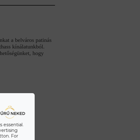
nkat a belváros patinás
hass kínálatunkból.
ehetőségünket, hogy
s essential.
vertising
tton. For