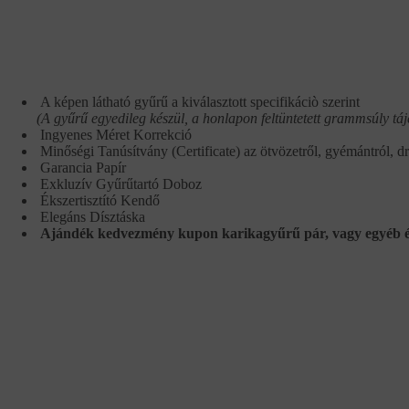
A képen látható gyűrű a kiválasztott specifikáciò szerint
(A gyűrű egyedileg készül, a honlapon feltüntetett grammsúly táj
Ingyenes Méret Korrekció
Minőségi Tanúsítvány (Certificate) az ötvözetről, gyémántról, d
Garancia Papír
Exkluzív Gyűrűtartó Doboz
Ékszertisztító Kendő
Elegáns Dísztáska
Ajándék kedvezmény kupon karikagyűrű pár, vagy egyéb é