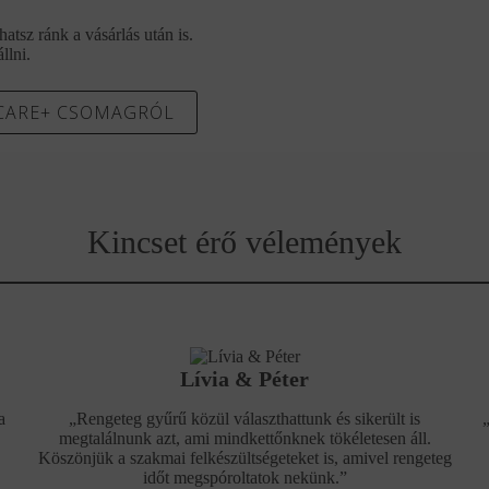
tsz ránk a vásárlás után is.
llni.
 CARE+ CSOMAGRÓL
Kincset érő vélemények
Lívia & Péter
a
„Rengeteg gyűrű közül választhattunk és sikerült is
megtalálnunk azt, ami mindkettőnknek tökéletesen áll.
Köszönjük a szakmai felkészültségeteket is, amivel rengeteg
időt megspóroltatok nekünk.”