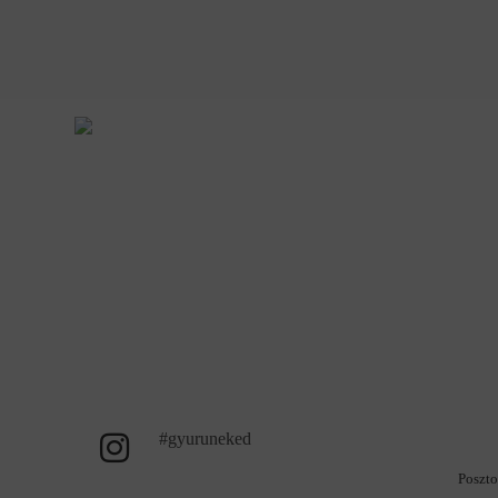
#gyuruneked
Poszto