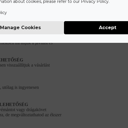
ation about cookies, please refer to our Privacy Policy.
t
licy
ze a Gyűrű Neked Care+ csomagot,
Manage Cookies
Accept
AVÍTÁSA
tékben mi álljuk a javítási és
EHETŐSÉG
en visszaállítjuk a vásárlást
, utólag is ingyenesen
 LEHETŐSÉG
gyémántot vagy drágakövet
a, de megváltoztathatod az ékszer