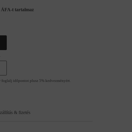
ÁFA-t tartalmaz
.
r foglalj időpontot plusz 5% kedvezményért.
zállítás & fizetés