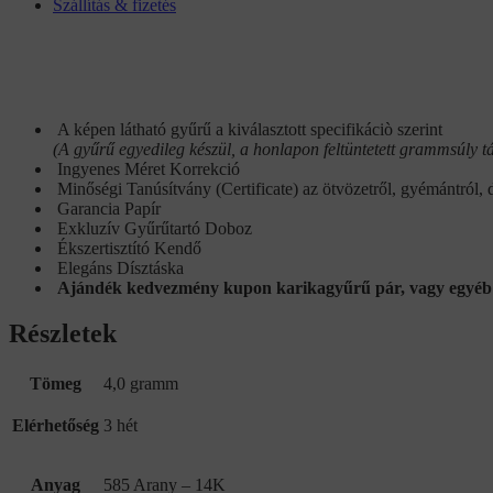
Szállítás & fizetés
A képen látható gyűrű a kiválasztott specifikáciò szerint
(A gyűrű egyedileg készül, a honlapon feltüntetett grammsúly tá
Ingyenes Méret Korrekció
Minőségi Tanúsítvány (Certificate) az ötvözetről, gyémántról, 
Garancia Papír
Exkluzív Gyűrűtartó Doboz
Ékszertisztító Kendő
Elegáns Dísztáska
Ajándék kedvezmény kupon karikagyűrű pár, vagy egyéb 
Részletek
Tömeg
4,0 gramm
Elérhetőség
3 hét
Anyag
585 Arany – 14K