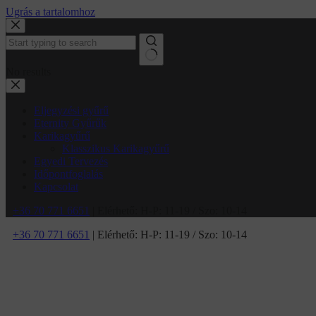
Ugrás a tartalomhoz
No results
Eljegyzési gyűrű
Eternity Gyűrűk
Karikagyűrű
Klasszikus Karikagyűrű
Egyedi Tervezés
Időpontfoglalás
Kapcsolat
+36 70 771 6651
| Elérhető: H-P: 11-19 / Szo: 10-14
+36 70 771 6651
| Elérhető: H-P: 11-19 / Szo: 10-14