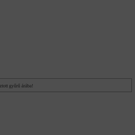
ztott gyűrű árába!