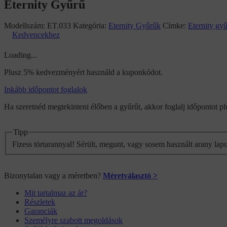
Eternity Gyűrű
Modellszám:
ET.033
Kategória:
Eternity Gyűrűk
Címke:
Eternity gy
Kedvencekhez
Loading...
Plusz 5% kedvezményért használd a kuponkódot.
Inkább időpontot foglalok
Ha szeretnéd megtekinteni élőben a gyűrűt, akkor foglalj időpontot 
Tipp
Fizess törtarannyal! Sérült, megunt, vagy sosem használt arany lap
Bizonytalan vagy a méretben?
Méretválasztó >
Mit tartalmaz az ár?
Részletek
Garanciák
Személyre szabott megoldások