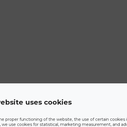
ebsite uses cookies
he proper functioning of the website, the use of certain cookies i
y, we use cookies for statistical, marketing measurement, and ad