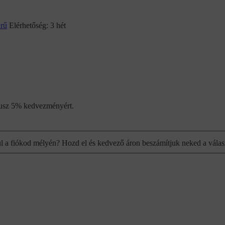
űrű
Elérhetőség:
3 hét
plusz 5% kedvezményért.
ul a fiókod mélyén? Hozd el és kedvező áron beszámítjuk neked a válas