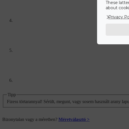
These latte
about cookie
Privacy Po
Tipp
Fizess törtarannyal! Sérült, megunt, vagy sosem használt arany lap
Bizonytalan vagy a méretben?
Méretválasztó >