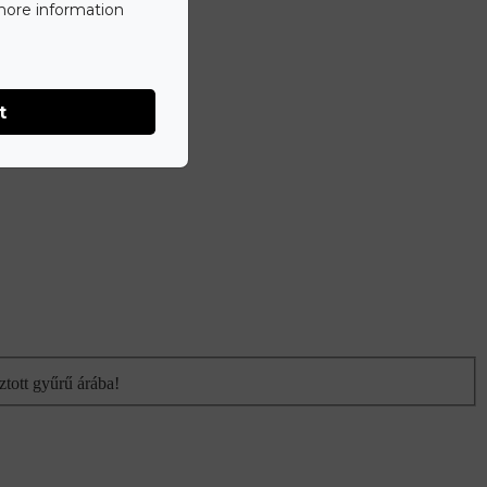
 more information
t
ztott gyűrű árába!