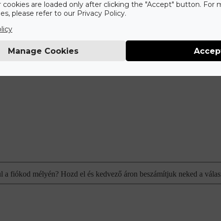
r cookies are loaded only after clicking the "Accept" button. For
s, please refer to our Privacy Policy.
licy
Manage Cookies
Accep
ul a fiókod mélyén? Hozd el és kedvező áron beszámítjuk neked a válas