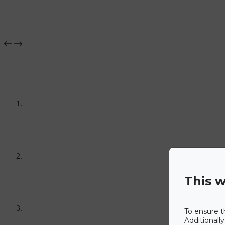
This w
To ensure t
Additionall