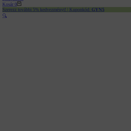
Kosár
0
Szerezz további 5% kedvezményt! | Kuponkód:
GYN5
🔍