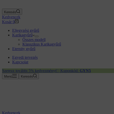
Keresés
Kedvencek
Kosár
0
Eljegyzési gyűrű
Karikagyűrű
Összes modell
Klasszikus Karikagyűrű
Eternity gyűrű
Egyedi tervezés
Kapcsolat
Szerezz további 5% kedvezményt! | Kuponkód:
GYN5
Menü
Keresés
Kedvencek