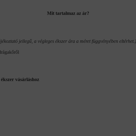
Mit tartalmaz az ár?
jékoztató jellegű, a végleges ékszer ára a méret függvényében eltérhet.
drágakőről
ékszer vásárláshoz