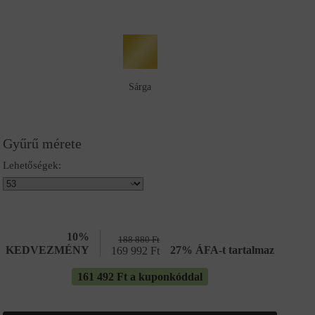
Sárga
Gyűrű mérete
Lehetőségek:
10%
188 880
Ft
KEDVEZMÉNY
27% ÁFA-t tartalmaz
169 992
Ft
161 492 Ft a kuponkóddal