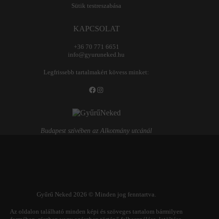
Sütik testreszabása
KAPCSOLAT
+36 70 771 6651
info@gyuruneked.hu
Legfrissebb tartalmakért kövess minket:
Facebook
Instagram
Budapest szívében az Alkotmány utcánál
Gyűrű Neked 2026 © Minden jog fenntartva.
Az oldalon található minden képi és szöveges tartalom bármilyen