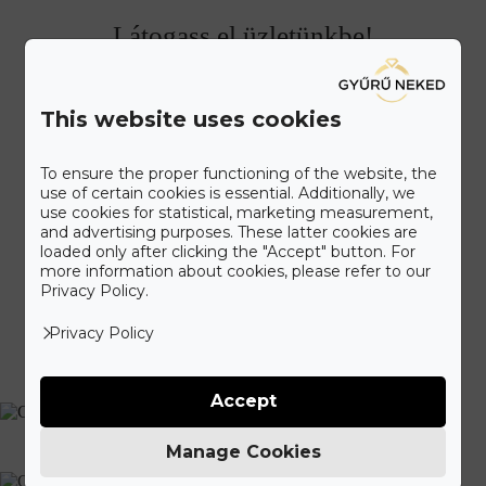
Látogass el üzletünkbe!
Ismerd meg a Gyűrű Neked különleges ékszer kínálatát.
Elegáns, kétszintes szalonunkat a belváros patinás részén az
This website uses cookies
Alkotmány utcánál álmodtuk meg, hogy kellemes
környezetben válogathass kínálatunkból. Látogass el hozzánk,
To ensure the proper functioning of the website, the
amikor Neked kényelmes, vagy válaszd időpontfoglalási
use of certain cookies is essential. Additionally, we
lehetőségünket, hogy érkezéskor minden figyelmünket rád
use cookies for statistical, marketing measurement,
fordíthassuk.
and advertising purposes. These latter cookies are
loaded only after clicking the "Accept" button. For
more information about cookies, please refer to our
Időpontot foglalok további 5% kedvezményért
Privacy Policy.
Privacy Policy
Accept
Manage Cookies