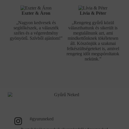
Eszter & Áron
Lívia & Péter
„Nagyon kedvesek és
„Rengeteg gyűrű közül
segítőkészek, a választék
választhattunk és sikerült is
széles és a végeredmény
megtalálnunk azt, ami
gyönyörű. Szívből ajánlom!”
mindkettőnknek tökéletesen
áll. Köszönjük a szakmai
felkészültségeteket is, amivel
rengeteg időt megspóroltatok
nekünk.”
#gyuruneked