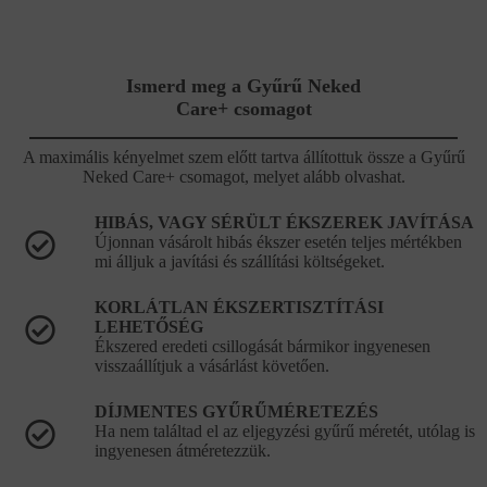
Ismerd meg a Gyűrű Neked
Care+ csomagot
A maximális kényelmet szem előtt tartva állítottuk össze a Gyűrű
Neked Care+ csomagot, melyet alább olvashat.
HIBÁS, VAGY SÉRÜLT ÉKSZEREK JAVÍTÁSA
Újonnan vásárolt hibás ékszer esetén teljes mértékben
mi álljuk a javítási és szállítási költségeket.
KORLÁTLAN ÉKSZERTISZTÍTÁSI
LEHETŐSÉG
Ékszered eredeti csillogását bármikor ingyenesen
visszaállítjuk a vásárlást követően.
DÍJMENTES GYŰRŰMÉRETEZÉS
Ha nem találtad el az eljegyzési gyűrű méretét, utólag is
ingyenesen átméretezzük.