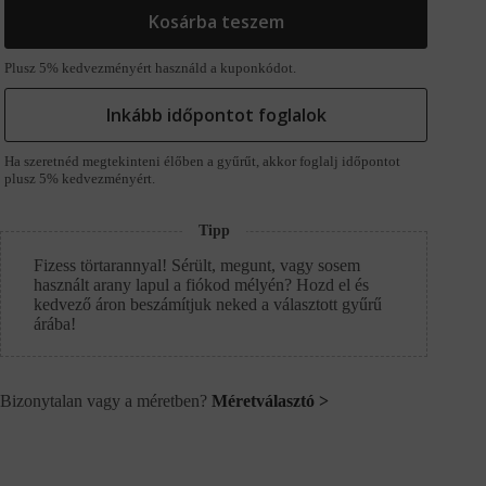
Kosárba teszem
Plusz 5% kedvezményért használd a kuponkódot.
Inkább időpontot foglalok
Ha szeretnéd megtekinteni élőben a gyűrűt, akkor foglalj időpontot
plusz 5% kedvezményért.
Tipp
Fizess törtarannyal! Sérült, megunt, vagy sosem
használt arany lapul a fiókod mélyén? Hozd el és
kedvező áron beszámítjuk neked a választott gyűrű
árába!
Bizonytalan vagy a méretben?
Méretválasztó >