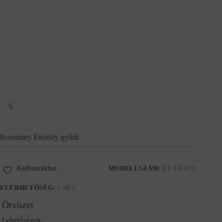
Rosemary Eternity gyűrű
Kedvencekhez
MODELLSZÁM:
ET.AK.021
ELÉRHETŐSÉG:
3 HÉT
Ötvözet
Lehetőségek: