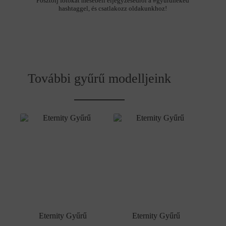
Posztolj fotókat mesebeli eljegyzésedről a #gyuruneked
hashtaggel, és csatlakozz oldakunkhoz!
További gyűrű modelljeink
Eternity Gyűrű
Eternity Gyűrű