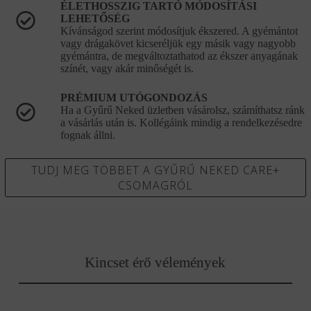
ÉLETHOSSZIG TARTÓ MÓDOSÍTÁSI
LEHETŐSÉG
Kívánságod szerint módosítjuk ékszered. A gyémántot
vagy drágakövet kicseréljük egy másik vagy nagyobb
gyémántra, de megváltoztathatod az ékszer anyagának
színét, vagy akár minőségét is.
PRÉMIUM UTÓGONDOZÁS
Ha a Gyűrű Neked üzletben vásárolsz, számíthatsz ránk
a vásárlás után is. Kollégáink mindig a rendelkezésedre
fognak állni.
TUDJ MEG TÖBBET A GYŰRŰ NEKED CARE+
CSOMAGRÓL
Kincset érő vélemények