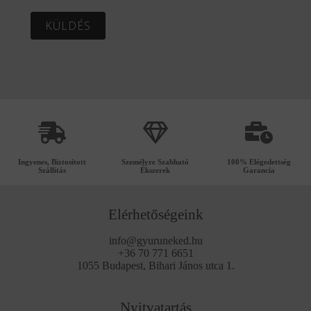
KÜLDÉS
Ingyenes, Biztosított
Személyre Szabható
100% Elégedettség
Szállítás
Ékszerek
Garancia
Elérhetőségeink
info@gyuruneked.hu
+36 70 771 6651
1055 Budapest, Bihari János utca 1.
Nyitvatartás