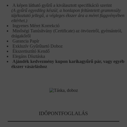
A képen látható gyűrű a kiválasztott specifikáciò szerint
(A gyűrű egyedileg készül, a honlapon feltüntetett grammsúly
tájékoztató jellegű, a végleges ékszer ára a méret függvényében
eltérhet.)
Ingyenes Méret Korrekció
Minőségi Tanúsítvány (Certificate) az ötvözetről, gyémántról,
drágakőről
Garancia Papír
Exkluzív Gyűrűtartó Doboz
Ékszertisztító Kendő
Elegáns Dísztáska
Ajándék kedvezmény kupon karikagyűrű pár, vagy egyéb
ékszer vásárláshoz
IDŐPONTFOGLALÁS