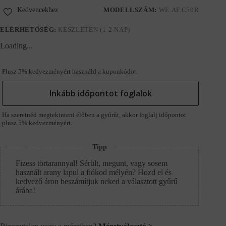
Kedvencekhez
MODELLSZÁM:
WE.AF.C50R
ELÉRHETŐSÉG:
KÉSZLETEN (1-2 NAP)
Loading...
Plusz 5% kedvezményért használd a kuponkódot.
Inkább időpontot foglalok
Ha szeretnéd megtekinteni élőben a gyűrűt, akkor foglalj időpontot
plusz 5% kedvezményért.
Tipp
Fizess törtarannyal! Sérült, megunt, vagy sosem
használt arany lapul a fiókod mélyén? Hozd el és
kedvező áron beszámítjuk neked a választott gyűrű
árába!