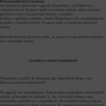
Pénzvisszafizetési Garancia:
Ha bármilyen okból nem vagytok elégedettek a gyűrűkkel és a
vásárlást követő 30 napon belül ezt jelzitek nekünk, akkor készletes
gyűrűink esetén visszafizetjük Nektek a vételárat.
Feltétel: a gyűrűket sértetlen, eredeti állapotában kell visszajuttatnotok
hozzánk a vásárlást követő 30 napon belül a Certificate kártyával
együtt.
Használt állapotú ékszerek esetén, az aranyat a napi aktuális törtarany
áron vásároljuk vissza.
Személyre szabott megoldások
Megtetszett a gyűrű, de nem pont úgy képzeled el ahogy van?
Bizonyos részein módosítanál?
Ne aggódj, van megoldásunk. Nálunk tudsz módosítani a karikagyűrű
színén, szélességén és felületén is. Ha a kövekből többet, vagy
kevesebbet szeretnél az is megoldható, sőt a legtöbb esetben még az
elhelyezkedésén is tudunk változtatni. Ha esetleg olyan gyűrű tetszett