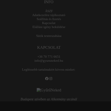
INFO
ÁSZF
Adatkezelési tájékoztató
Szállítás és fizetés
Kapcsolat
Elállási igény beküldése
Sütik testreszabása
KAPCSOLAT
+36 70 771 6651
info@gyuruneked.hu
Legfrissebb tartalmakért kövess minket:
Facebook
Instagram
Budapest szívében az Alkotmány utcánál