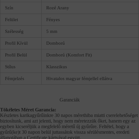
Szín
Rozé Arany
Felület
Fényes
Szélesség
5 mm
Profil Kívül
Domború
Profil Belül
Domború (Komfort Fit)
Stílus
Klasszikus
Fémjelzés
Hivatalos magyar fémjellel ellátva
Garanciák
Tökéletes Méret Garancia:
Készletes karikagyűrűinkre 30 napos mérethiba miatti cserelehetőséget
biztosítunk, ami azt jelenti, hogy nem méretezzük őket, hanem egy az
egyben kicseréljük a megfelelő méretű új gyűrűre. Feltétel, hogy a
gyűrű(ke)t 30 napon belül juttassátok vissza sérülésmentes, eredeti
állapotában a Certificate kártyával együtt.