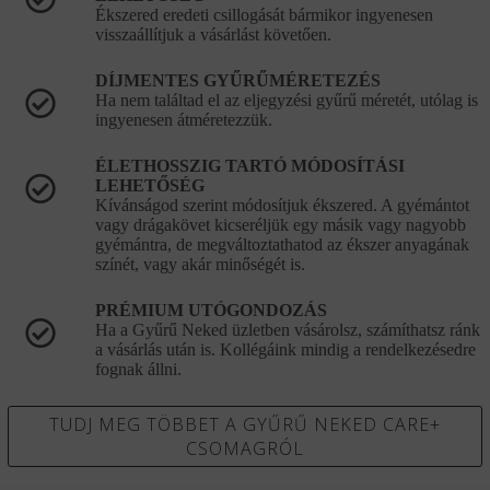
Ékszered eredeti csillogását bármikor ingyenesen
visszaállítjuk a vásárlást követően.
DÍJMENTES GYŰRŰMÉRETEZÉS
Ha nem találtad el az eljegyzési gyűrű méretét, utólag is
ingyenesen átméretezzük.
ÉLETHOSSZIG TARTÓ MÓDOSÍTÁSI
LEHETŐSÉG
Kívánságod szerint módosítjuk ékszered. A gyémántot
vagy drágakövet kicseréljük egy másik vagy nagyobb
gyémántra, de megváltoztathatod az ékszer anyagának
színét, vagy akár minőségét is.
PRÉMIUM UTÓGONDOZÁS
Ha a Gyűrű Neked üzletben vásárolsz, számíthatsz ránk
a vásárlás után is. Kollégáink mindig a rendelkezésedre
fognak állni.
TUDJ MEG TÖBBET A GYŰRŰ NEKED CARE+
CSOMAGRÓL