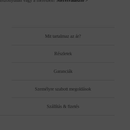
Bizonytalan vagy a méretben?
Méretválasztó >
Mit tartalmaz az ár?
Részletek
Garanciák
Személyre szabott megoldások
Szállítás & fizetés