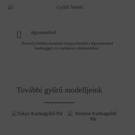
#gyuruneked
Posztolj fotókat mesebeli eljegyzésedről a #gyuruneked
hashtaggel, és csatlakozz oldakunkhoz!
További gyűrű modelljeink