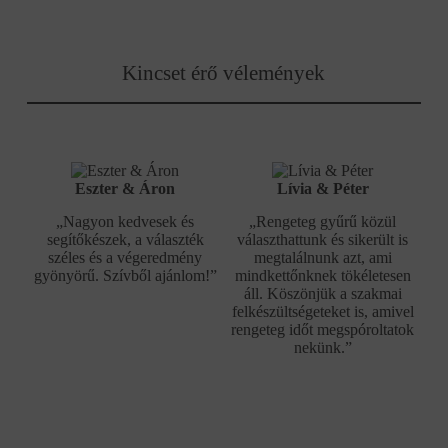
Kincset érő vélemények
Eszter & Áron
Lívia & Péter
„Nagyon kedvesek és
„Rengeteg gyűrű közül
segítőkészek, a választék
választhattunk és sikerült is
széles és a végeredmény
megtalálnunk azt, ami
gyönyörű. Szívből ajánlom!”
mindkettőnknek tökéletesen
áll. Köszönjük a szakmai
felkészültségeteket is, amivel
rengeteg időt megspóroltatok
nekünk.”