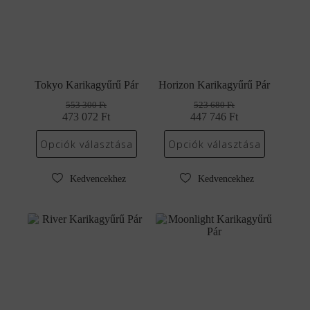
Tokyo Karikagyűrű Pár
Horizon Karikagyűrű Pár
553 300
Ft
523 680
Ft
473 072
Original
Current
Ft
447 746
Original
Current
Ft
price
price
price
price
was:
is:
was:
is:
Opciók választása
Opciók választása
553
473
523
447
300 Ft.
072 Ft.
680 Ft.
746 Ft.
Kedvencekhez
Kedvencekhez