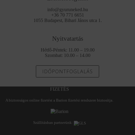
info@gyuruneked.hu
+36 70 771 6651
1055 Budapest, Bihari János utca 1.
Nyitvatartás
Hétfő-Péntek: 11.00 – 19.00
Szombat: 10.00 – 14.00
IDŐPONTFOGLALÁS
FIZETÉS
A biztonságos online fizetést a Barion fizetési rendszere biztosítja.
Szállításban partnerünk: