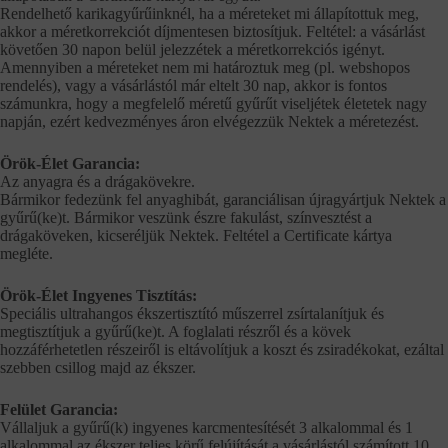
Rendelhető karikagyűrűinknél, ha a méreteket mi állapítottuk meg,
akkor a méretkorrekciót díjmentesen biztosítjuk. Feltétel: a vásárlást
követően 30 napon belül jelezzétek a méretkorrekciós igényt.
Amennyiben a méreteket nem mi határoztuk meg (pl. webshopos
rendelés), vagy a vásárlástól már eltelt 30 nap, akkor is fontos
számunkra, hogy a megfelelő méretű gyűrűt viseljétek életetek nagy
napján, ezért kedvezményes áron elvégezzük Nektek a méretezést.
Örök-Élet Garancia:
Az anyagra és a drágakövekre.
Bármikor fedezünk fel anyaghibát, garanciálisan újragyártjuk Nektek a
gyűrű(ke)t. Bármikor veszünk észre fakulást, színvesztést a
drágaköveken, kicseréljük Nektek. Feltétel a Certificate kártya
megléte.
Örök-Élet Ingyenes Tisztítás:
Speciális ultrahangos ékszertisztító műszerrel zsírtalanítjuk és
megtisztítjuk a gyűrű(ke)t. A foglalati részről és a kövek
hozzáférhetetlen részeiről is eltávolítjuk a koszt és zsiradékokat, ezáltal
szebben csillog majd az ékszer.
Felület Garancia:
Vállaljuk a gyűrű(k) ingyenes karcmentesítését 3 alkalommal és 1
alkalommal az ékszer teljes körű felújítását a vásárlástól számított 10