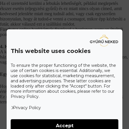
Ha el szeretnéd kerülni a lebukás lehetőségét, például meglepetés
ékszer esetén (eljegyzési gyűrű) és ez miatt nincs olyan címed, amit
kedvesed jelenléte miatt meg tudnál adni, vagy csak egyszerűen
bizonytalan, hogy át tudod-e venni a csomagot, mikor épp kézbesíti a
futár, akkor válaszd ezt a szállítási módot.
Fizethetsz online bankkártyás fizetéssel a honlapon, vagy az átvételi
ponton készpénzzel és bankkártyával.
4. Külföldre házhozszállítással
This website uses cookies
A kiválasztott ékszert külföldi címre is megrendelheted
házhozszállítással. Fizethetsz online bankkártyás fizetéssel a honlapon,
vagy átutalással.
To ensure the proper functioning of the website, the
use of certain cookies is essential. Additionally, we
Egyéb információ
use cookies for statistical, marketing measurement,
and advertising purposes. These latter cookies are
loaded only after clicking the "Accept" button. For
Hogy csomagod biztonságosan és biztosan megérkezzen,
more information about cookies, please refer to our
értékbiztosított minden szállítás.
Privacy Policy.
Ez mellett a diszkrécióra is ügyelünk, szolid csomagolásban küldjük
termékeinket.
Privacy Policy
Accept