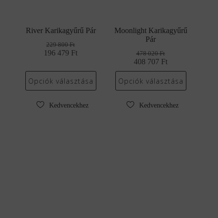
River Karikagyűrű Pár
Moonlight Karikagyűrű
Pár
229 800
Ft
196 479
Original
Current
Ft
478 020
Ft
price
price
408 707
Original
Current
Ft
was:
is:
price
price
229
196
was:
is:
Opciók választása
Opciók választása
800 Ft.
479 Ft.
478
408
020 Ft.
707 Ft.
Kedvencekhez
Kedvencekhez