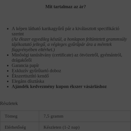
Mit tartalmaz az ár?
A képen látható karikagyűrű pár a kiválasztott specifikáció
szerint
(Az ékszer egyedileg készül, a honlapon feltüntetett grammsúly
tájékoztató jellegű, a végleges gyűrűpár ára a méretek
függvényében eltérhet.)
Minőségi tanúsítvány (certificate) az ötvözetről, gyémántról,
drágakőről
Garancia papír
Exkluzív gyűrűtartó doboz
Ékszertisztító kendő
Elegáns dísztáska
Ajándék kedvezmény kupon ékszer vásárláshoz
Részletek
Tömeg
7,5 gramm
Elérhetőség
Készleten (1-2 nap)