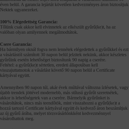
éven belül. A garancia lejártát követően kedvezményes áron biztosítjuk
Nektek ugyanezeket.
100% Elégedettség Garancia:
Tőlünk csak akkor kell elvinnetek az elkészült gyűrű(ke)t, ha az
valóban olyan amilyennek megálmodtátok.
Csere Garancia:
Ha bármilyen oknál fogva nem lennétek elégedettek a gyűrűkkel és ezt
a vásárlástól számított 30 napon belül jelzitek nekünk, akkor készletes
gyűrűink esetén lehetőséget biztosítunk 90 napig a cserére.
Feltétel: a gyűrű(ke)t sértetlen, eredeti állapotában kell
visszajuttatnotok a vásárlást követő 90 napon belül a Certificate
kártyával együtt.
Amennyiben 90 napon túl, akár évek múltával változna ízlésetek, vagy
újabb trendek jöttével modernebb, más stílusú gyűrűt szeretnétek,
akkor is lehetőségetek van a cserére. Bármelyik gyűrűnket is
vásároltátok, nincs más teendőtök, mint visszahozni a gyűrű(ke)t a
hozzá tartozó Certificate kártyával együtt és kedvező áron beszámítjuk
az új gyűrű árába, melyet törzsvásárlónkként kedvezménnyel
vásárolhattok meg.