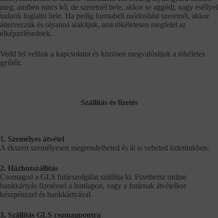
meg, amiben nincs kő, de szeretnél bele, akkor se aggódj, nagy eséllyel
tudunk foglalni bele. Ha pedig formabeli módosítást szeretnél, akkor
áttervezzük és olyanná alakítjuk, ami tökéletesen megfelel az
elképzelésednek.
Vedd fel velünk a kapcsolatot és közösen megvalósítjuk a tökéletes
gyűrűt.
Szállítás és fizetés
1. Személyes átvétel
A ékszert személyesen megrendelheted és át is veheted üzletünkben.
2. Házhozszállítás
Csomagod a GLS futárszolgálat szállítja ki. Fizethetsz online
bankkártyás fizetéssel a honlapon, vagy a futárnak átvételkor
készpénzzel és bankkártyával.
3. Szállítás GLS csomagpontra