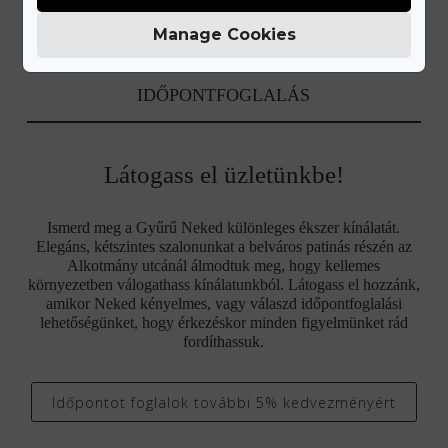
Manage Cookies
IDŐPONTFOGLALÁS
Látogass el üzletünkbe!
Ismerd meg a Gyűrű Neked különleges ékszer kínálatát.
Elegáns, kétszintes szalonunkat a belváros patinás részén az
Alkotmány utcánál álmodtuk meg, hogy kellemes
környezetben válogathass kínálatunkból. Látogass el hozzánk,
amikor Neked kényelmes, vagy válaszd időpontfoglalási
lehetőségünket, hogy érkezéskor minden figyelmünket rád
fordíthassuk.
Időpontot foglalok további 5% kedvezményért