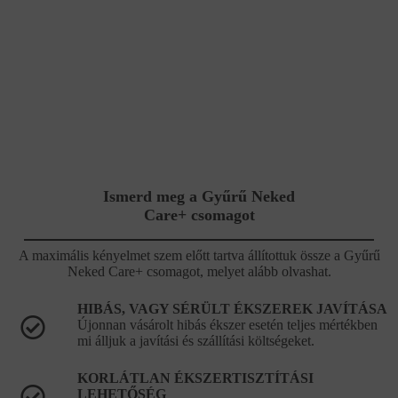
Ismerd meg a Gyűrű Neked
Care+ csomagot
A maximális kényelmet szem előtt tartva állítottuk össze a Gyűrű
Neked Care+ csomagot, melyet alább olvashat.
HIBÁS, VAGY SÉRÜLT ÉKSZEREK JAVÍTÁSA
Újonnan vásárolt hibás ékszer esetén teljes mértékben
mi álljuk a javítási és szállítási költségeket.
KORLÁTLAN ÉKSZERTISZTÍTÁSI
LEHETŐSÉG