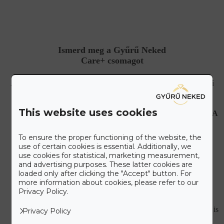
Ismerd meg a Gyűrű Neked
Care+ csomagot
A maximális kényelmet szem előtt tartva állítottuk össze a Gyűrű
Neked Care+ csomagot, melyet alább olvashat.
This website uses cookies
HIBÁS, VAGY SÉRÜLT ÉKSZEREK JAVÍTÁSA
Újonnan vásárolt hibás ékszer esetén teljes mértékben
mi álljuk a javítási és szállítási költségeket.
To ensure the proper functioning of the website, the
use of certain cookies is essential. Additionally, we
KORLÁTLAN ÉKSZERTISZTÍTÁSI
use cookies for statistical, marketing measurement,
LEHETŐSÉG
and advertising purposes. These latter cookies are
Ékszered eredeti csillogását bármikor ingyenesen
loaded only after clicking the "Accept" button. For
visszaállítjuk a vásárlást követően.
more information about cookies, please refer to our
Privacy Policy.
DÍJMENTES GYŰRŰMÉRETEZÉS
Ha nem találtad el az eljegyzési gyűrű méretét, utólag is
Privacy Policy
ingyenesen átméretezzük.