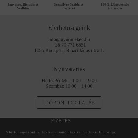
Ingyenes, Biztosított
Személyre Szabható
100% Elégedettség
Szállítás
Ékszerek
Garancia
Elérhetőségeink
info@gyuruneked.hu
+36 70 771 6651
1055 Budapest, Bihari János utca 1.
Nyitvatartás
Hétfő-Péntek: 11.00 – 19.00
Szombat: 10.00 – 14.00
IDŐPONTFOGLALÁS
FIZETÉS
A biztonságos online fizetést a Barion fizetési rendszere biztosítja.