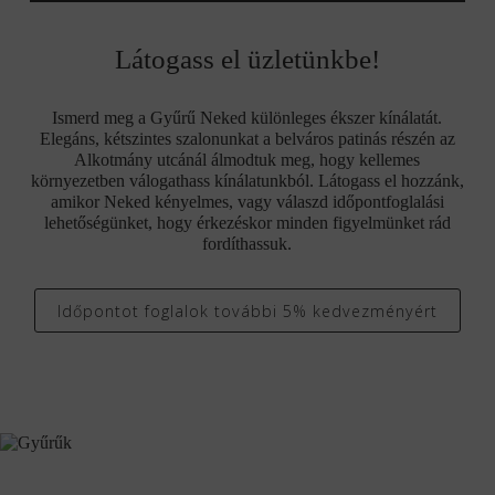
Látogass el üzletünkbe!
Ismerd meg a Gyűrű Neked különleges ékszer kínálatát.
Elegáns, kétszintes szalonunkat a belváros patinás részén az
Alkotmány utcánál álmodtuk meg, hogy kellemes
környezetben válogathass kínálatunkból. Látogass el hozzánk,
amikor Neked kényelmes, vagy válaszd időpontfoglalási
lehetőségünket, hogy érkezéskor minden figyelmünket rád
fordíthassuk.
Időpontot foglalok további 5% kedvezményért