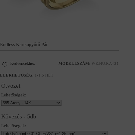
Endless Karikagyűrű Pár
Kedvencekhez
MODELLSZÁM:
WE.HU.RA421
ELÉRHETŐSÉG:
1-1.5 HÉT
Ötvözet
Lehetőségek:
Kövezés - 5db
Lehetőségek: