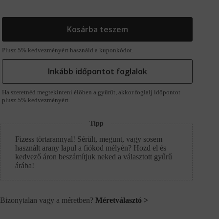
Kosárba teszem
Plusz 5% kedvezményért használd a kuponkódot.
Inkább időpontot foglalok
Ha szeretnéd megtekinteni élőben a gyűrűt, akkor foglalj időpontot
plusz 5% kedvezményért.
Tipp
Fizess törtarannyal! Sérült, megunt, vagy sosem
használt arany lapul a fiókod mélyén? Hozd el és
kedvező áron beszámítjuk neked a választott gyűrű
árába!
Bizonytalan vagy a méretben?
Méretválasztó >