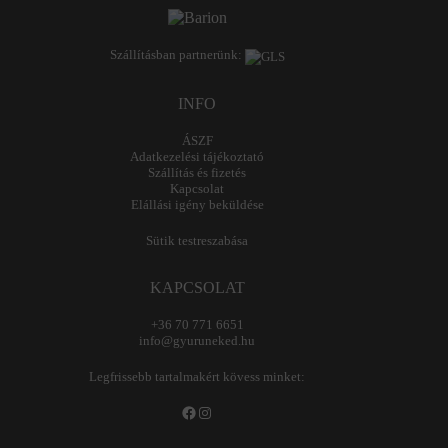
Szállításban partnerünk:
INFO
ÁSZF
Adatkezelési tájékoztató
Szállítás és fizetés
Kapcsolat
Elállási igény beküldése
Sütik testreszabása
KAPCSOLAT
+36 70 771 6651
info@gyuruneked.hu
Legfrissebb tartalmakért kövess minket:
Facebook
Instagram