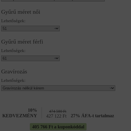
Gyűrű méret női
Lehetőségek:
Gyűrű méret férfi
Lehetőségek:
Gravírozás
Lehetőségek:
10%
474 580
Ft
KEDVEZMÉNY
27% ÁFA-t tartalmaz
427 122
Ft
405 766 Ft a kuponkóddal