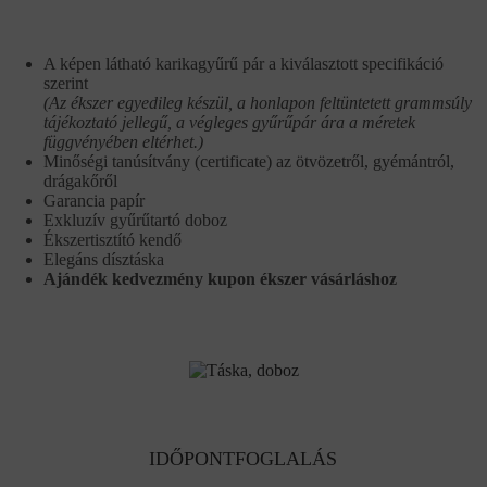
A képen látható karikagyűrű pár a kiválasztott specifikáció
szerint
(Az ékszer egyedileg készül, a honlapon feltüntetett grammsúly
tájékoztató jellegű, a végleges gyűrűpár ára a méretek
függvényében eltérhet.)
Minőségi tanúsítvány (certificate) az ötvözetről, gyémántról,
drágakőről
Garancia papír
Exkluzív gyűrűtartó doboz
Ékszertisztító kendő
Elegáns dísztáska
Ajándék kedvezmény kupon ékszer vásárláshoz
IDŐPONTFOGLALÁS