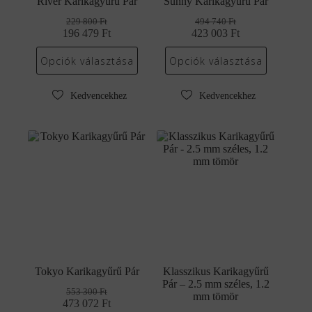
River Karikagyűrű Pár
Sunny Karikagyűrű Pár
229 800
Ft
494 740
Ft
196 479
Original
Current
Ft
423 003
Original
Current
Ft
price
price
price
price
was:
is:
was:
is:
Opciók választása
Opciók választása
229
196
494
423
800 Ft.
479 Ft.
740 Ft.
003 Ft.
Kedvencekhez
Kedvencekhez
Tokyo Karikagyűrű Pár
Klasszikus Karikagyűrű
Pár – 2.5 mm széles, 1.2
553 300
Ft
mm tömör
473 072
Original
Current
Ft