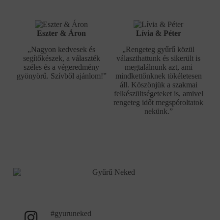
Eszter & Áron
Lívia & Péter
„Nagyon kedvesek és
„Rengeteg gyűrű közül
segítőkészek, a választék
választhattunk és sikerült is
széles és a végeredmény
megtalálnunk azt, ami
gyönyörű. Szívből ajánlom!”
mindkettőnknek tökéletesen
áll. Köszönjük a szakmai
felkészültségeteket is, amivel
rengeteg időt megspóroltatok
nekünk.”
#gyuruneked