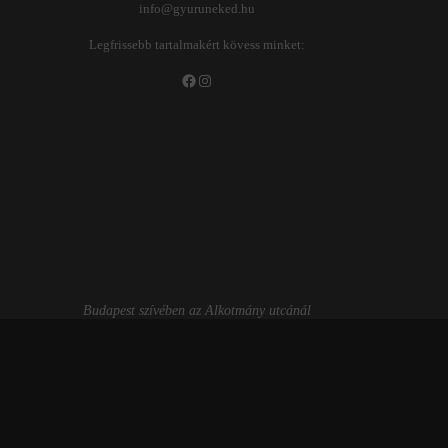
info@gyuruneked.hu
Legfrissebb tartalmakért kövess minket:
Facebook
Instagram
Budapest szívében az Alkotmány utcánál