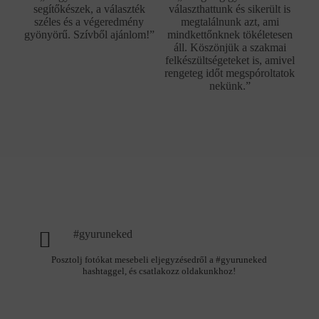
segítőkészek, a választék
választhattunk és sikerült is
széles és a végeredmény
megtalálnunk azt, ami
gyönyörű. Szívből ajánlom!”
mindkettőnknek tökéletesen
áll. Köszönjük a szakmai
felkészültségeteket is, amivel
rengeteg időt megspóroltatok
nekünk.”
#gyuruneked
Posztolj fotókat mesebeli eljegyzésedről a #gyuruneked
hashtaggel, és csatlakozz oldakunkhoz!