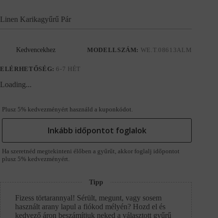
Linen Karikagyűrű Pár
Kedvencekhez
MODELLSZÁM:
WE.T.08613ALM
ELÉRHETŐSÉG:
6-7 HÉT
Loading...
Plusz 5% kedvezményért használd a kuponkódot.
Inkább időpontot foglalok
Ha szeretnéd megtekinteni élőben a gyűrűt, akkor foglalj időpontot
plusz 5% kedvezményért.
Tipp
Fizess törtarannyal! Sérült, megunt, vagy sosem
használt arany lapul a fiókod mélyén? Hozd el és
kedvező áron beszámítjuk neked a választott gyűrű