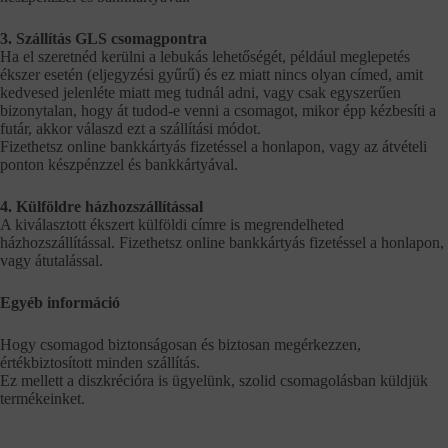
3. Szállítás GLS csomagpontra
Ha el szeretnéd kerülni a lebukás lehetőségét, például meglepetés
ékszer esetén (eljegyzési gyűrű) és ez miatt nincs olyan címed, amit
kedvesed jelenléte miatt meg tudnál adni, vagy csak egyszerűen
bizonytalan, hogy át tudod-e venni a csomagot, mikor épp kézbesíti a
futár, akkor válaszd ezt a szállítási módot.
Fizethetsz online bankkártyás fizetéssel a honlapon, vagy az átvételi
ponton készpénzzel és bankkártyával.
4. Külföldre házhozszállítással
A kiválasztott ékszert külföldi címre is megrendelheted
házhozszállítással. Fizethetsz online bankkártyás fizetéssel a honlapon,
vagy átutalással.
Egyéb információ
Hogy csomagod biztonságosan és biztosan megérkezzen,
értékbiztosított minden szállítás.
Ez mellett a diszkrécióra is ügyelünk, szolid csomagolásban küldjük
termékeinket.