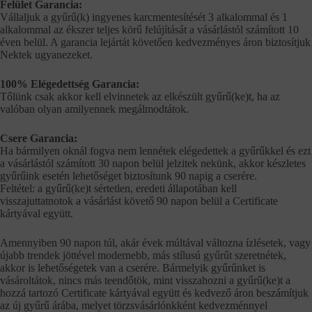
Felület Garancia:
Vállaljuk a gyűrű(k) ingyenes karcmentesítését 3 alkalommal és 1
alkalommal az ékszer teljes körű felújítását a vásárlástól számított 10
éven belül. A garancia lejártát követően kedvezményes áron biztosítjuk
Nektek ugyanezeket.
100% Elégedettség Garancia:
Tőlünk csak akkor kell elvinnetek az elkészült gyűrű(ke)t, ha az
valóban olyan amilyennek megálmodtátok.
Csere Garancia:
Ha bármilyen oknál fogva nem lennétek elégedettek a gyűrűkkel és ezt
a vásárlástól számított 30 napon belül jelzitek nekünk, akkor készletes
gyűrűink esetén lehetőséget biztosítunk 90 napig a cserére.
Feltétel: a gyűrű(ke)t sértetlen, eredeti állapotában kell
visszajuttatnotok a vásárlást követő 90 napon belül a Certificate
kártyával együtt.
Amennyiben 90 napon túl, akár évek múltával változna ízlésetek, vagy
újabb trendek jöttével modernebb, más stílusú gyűrűt szeretnétek,
akkor is lehetőségetek van a cserére. Bármelyik gyűrűnket is
vásároltátok, nincs más teendőtök, mint visszahozni a gyűrű(ke)t a
hozzá tartozó Certificate kártyával együtt és kedvező áron beszámítjuk
az új gyűrű árába, melyet törzsvásárlónkként kedvezménnyel