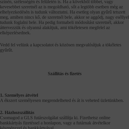
színén, szélességén és felületén is. Ha a kövekből többet, vagy
kevesebbet szeretnél az is megoldható, sőt a legtöbb esetben még az
elhelyezkedésén is tudunk változtatni. Ha esetleg olyan gyűrű tetszett
meg, amiben nincs kő, de szeretnél bele, akkor se aggódj, nagy eséllyel
tudunk foglalni bele. Ha pedig formabeli módosítást szeretnél, akkor
áttervezzük és olyanná alakítjuk, ami tökéletesen megfelel az
elképzelésednek.
Vedd fel velünk a kapcsolatot és közösen megvalósítjuk a tökéletes
gyűrűt.
Szállítás és fizetés
1. Személyes átvétel
A ékszert személyesen megrendelheted és át is veheted üzletünkben.
2. Házhozszállítás
Csomagod a GLS futárszolgálat szállítja ki. Fizethetsz online
bankkártyás fizetéssel a honlapon, vagy a futárnak átvételkor
készpénzzel és bankkártyával.