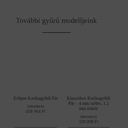
További gyűrű modelljeink
Eclipse Karikagyűrű Pár
Klasszikus Karikagyűrű
Pár – 4 mm széles, 1.2
536 800
Ft
mm tömör
458 964
Original
Current
Ft
price
price
384 910
Ft
was:
is:
329 098
Original
Current
Ft
536
458
price
price