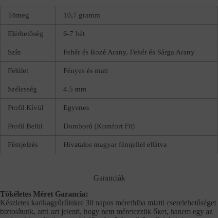
Tömeg
10,7 gramm
Elérhetőség
6-7 hét
Szín
Fehér és Rozé Arany, Fehér és Sárga Arany
Felület
Fényes és matt
Szélesség
4.5 mm
Profil Kívül
Egyenes
Profil Belül
Domború (Komfort Fit)
Fémjelzés
Hivatalos magyar fémjellel ellátva
Garanciák
Tökéletes Méret Garancia:
Készletes karikagyűrűinkre 30 napos mérethiba miatti cserelehetőséget
biztosítunk, ami azt jelenti, hogy nem méretezzük őket, hanem egy az