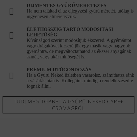
DÍJMENTES GYŰRŰMÉRETEZÉS
Ha nem találtad el az eljegyzési gyűrű méretét, utólag is
ingyenesen átméretezzük.
ÉLETHOSSZIG TARTÓ MÓDOSÍTÁSI
LEHETŐSÉG
Kívánságod szerint módosítjuk ékszered. A gyémántot
vagy drágakövet kicseréljük egy másik vagy nagyobb
gyémántra, de megváltoztathatod az ékszer anyagának
színét, vagy akár minőségét is.
PRÉMIUM UTÓGONDOZÁS
Ha a Gyűrű Neked üzletben vásárolsz, számíthatsz ránk
a vásárlás után is. Kollégáink mindig a rendelkezésedre
fognak állni.
TUDJ MEG TÖBBET A GYŰRŰ NEKED CARE+
CSOMAGRÓL