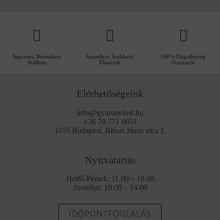
Ingyenes, Biztosított
Személyre Szabható
100% Elégedettség
Szállítás
Ékszerek
Garancia
Elérhetőségeink
info@gyuruneked.hu
+36 70 771 6651
1055 Budapest, Bihari János utca 1.
Nyitvatartás
Hétfő-Péntek: 11.00 – 19.00
Szombat: 10.00 – 14.00
IDŐPONTFOGLALÁS