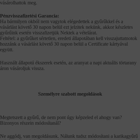
vásárolhattok meg.
Pénzvisszafizetési Garancia:
Ha bármilyen okból nem vagytok elégedettek a gyűrűkkel és a
vásárlást követő 30 napon belül ezt jelzitek nekünk, akkor készletes
gyűrűink esetén visszafizetjük Nektek a vételárat.
Feltétel: a gyűrűket sértetlen, eredeti állapotában kell visszajuttatnotok
hozzánk a vásárlást követő 30 napon belül a Certificate kártyával
együtt.
Használt állapotú ékszerek esetén, az aranyat a napi aktuális törtarany
áron vásároljuk vissza.
Személyre szabott megoldások
Megtetszett a gyűrű, de nem pont úgy képzeled el ahogy van?
Bizonyos részein módosítanál?
Ne aggódj, van megoldásunk. Nálunk tudsz módosítani a karikagyűrű