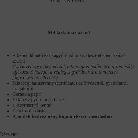
Szállítás & fizetés
Mit tartalmaz az ár?
A képen látható karikagyűrű pár a kiválasztott specifikáció
szerint
(Az ékszer egyedileg készül, a honlapon feltüntetett grammsúly
tájékoztató jellegű, a végleges gyűrűpár ára a méretek
függvényében eltérhet.)
Minőségi tanúsítvány (certificate) az ötvözetről, gyémántról,
drágakőről
Garancia papír
Exkluzív gyűrűtartó doboz
Ékszertisztító kendő
Elegáns dísztáska
Ajándék kedvezmény kupon ékszer vásárláshoz
Részletek