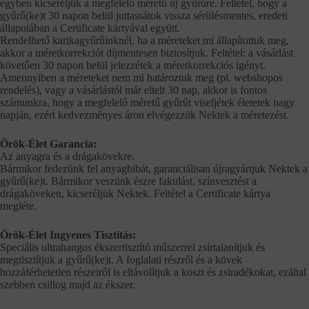
egyben kicseréljük a megfelelő méretű új gyűrűre. Feltétel, hogy a
gyűrű(ke)t 30 napon belül juttassátok vissza sérülésmentes, eredeti
állapotában a Certificate kártyával együtt.
Rendelhető karikagyűrűinknél, ha a méreteket mi állapítottuk meg,
akkor a méretkorrekciót díjmentesen biztosítjuk. Feltétel: a vásárlást
követően 30 napon belül jelezzétek a méretkorrekciós igényt.
Amennyiben a méreteket nem mi határoztuk meg (pl. webshopos
rendelés), vagy a vásárlástól már eltelt 30 nap, akkor is fontos
számunkra, hogy a megfelelő méretű gyűrűt viseljétek életetek nagy
napján, ezért kedvezményes áron elvégezzük Nektek a méretezést.
Örök-Élet Garancia:
Az anyagra és a drágakövekre.
Bármikor fedezünk fel anyaghibát, garanciálisan újragyártjuk Nektek a
gyűrű(ke)t. Bármikor veszünk észre fakulást, színvesztést a
drágaköveken, kicseréljük Nektek. Feltétel a Certificate kártya
megléte.
Örök-Élet Ingyenes Tisztítás:
Speciális ultrahangos ékszertisztító műszerrel zsírtalanítjuk és
megtisztítjuk a gyűrű(ke)t. A foglalati részről és a kövek
hozzáférhetetlen részeiről is eltávolítjuk a koszt és zsiradékokat, ezáltal
szebben csillog majd az ékszer.