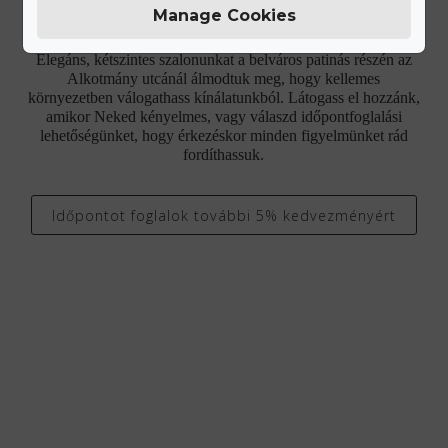
Manage Cookies
Ismerd meg a Gyűrű Neked különleges ékszer kínálatát.
Elegáns, kétszintes szalonunkat a belváros patinás részén az
Alkotmány utcánál álmodtuk meg, hogy kellemes
környezetben válogathass kínálatunkból. Látogass el hozzánk,
amikor Neked kényelmes, vagy válaszd időpontfoglalási
lehetőségünket, hogy érkezéskor minden figyelmünket rád
fordíthassuk.
Időpontot foglalok további 5% kedvezményért