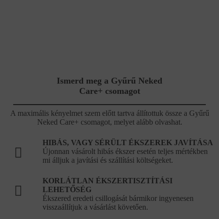
Ismerd meg a Gyűrű Neked
Care+ csomagot
A maximális kényelmet szem előtt tartva állítottuk össze a Gyűrű
Neked Care+ csomagot, melyet alább olvashat.
HIBÁS, VAGY SÉRÜLT ÉKSZEREK JAVÍTÁSA
Újonnan vásárolt hibás ékszer esetén teljes mértékben
mi álljuk a javítási és szállítási költségeket.
KORLÁTLAN ÉKSZERTISZTÍTÁSI
LEHETŐSÉG
Ékszered eredeti csillogását bármikor ingyenesen
visszaállítjuk a vásárlást követően.