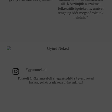
áll. Köszönjük a szakmai
felkészültségeteket is, amivel
rengeteg időt megspóroltatok
nekünk.”
#gyuruneked
Posztolj fotókat mesebeli eljegyzésedről a #gyuruneked
hashtaggel, és csatlakozz oldakunkhoz!