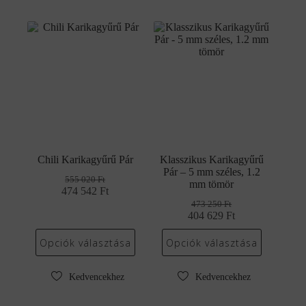
Chili Karikagyűrű Pár
Klasszikus Karikagyűrű
Pár – 5 mm széles, 1.2
555 020
Ft
mm tömör
474 542
Original
Current
Ft
price
price
473 250
Ft
was:
is:
404 629
Original
Current
Ft
555
474
price
price
020 Ft.
542 Ft.
was:
is:
Opciók választása
Opciók választása
473
404
250 Ft.
629 Ft.
Kedvencekhez
Kedvencekhez