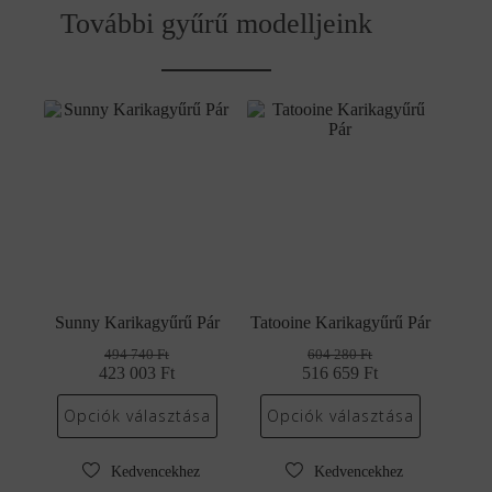
További gyűrű modelljeink
Sunny Karikagyűrű Pár
Tatooine Karikagyűrű Pár
494 740
Ft
604 280
Ft
423 003
Original
Current
Ft
516 659
Original
Current
Ft
price
price
price
price
was:
is:
was:
is:
Opciók választása
Opciók választása
494
423
604
516
740 Ft.
003 Ft.
280 Ft.
659 Ft.
Kedvencekhez
Kedvencekhez