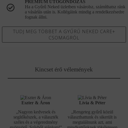
PRÉMIUM UTÓGONDOZÁS
Ha a Gyűrű Neked üzletben vásárolsz, számíthatsz ránk
a vásárlás után is. Kollégáink mindig a rendelkezésedre
fognak állni.
TUDJ MEG TÖBBET A GYŰRŰ NEKED CARE+
CSOMAGRÓL
Kincset érő vélemények
Eszter & Áron
Lívia & Péter
„Nagyon kedvesek és
„Rengeteg gyűrű közül
segítőkészek, a választék
választhattunk és sikerült is
széles és a végeredmény
megtalálnunk azt, ami
gyönyörű. Szívből ajánlom!”
mindkettőnknek tökéletesen