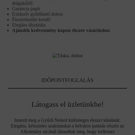
drágakőről
Garancia papír
Exkluzív gyűrűtartó doboz
Ékszertisztító kendő
Elegáns dísztáska
Ajándék kedvezmény kupon ékszer vásárláshoz
IDŐPONTFOGLALÁS
Látogass el üzletünkbe!
Ismerd meg a Gyűrű Neked különleges ékszer kínálatát.
Elegáns, kétszintes szalonunkat a belváros patinás részén az
Alkotmány utcánál álmodtuk meg, hogy kellemes