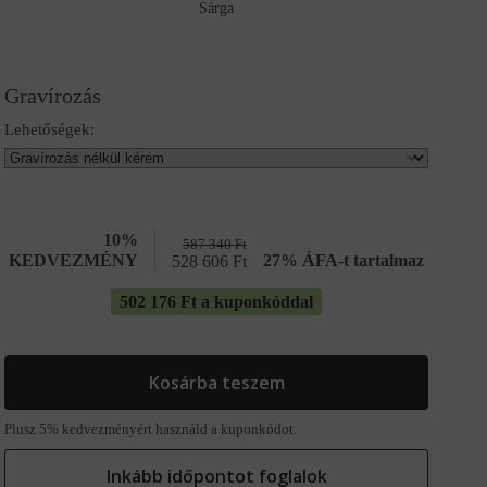
Sárga
Gravírozás
Lehetőségek:
10%
587 340
Ft
KEDVEZMÉNY
27% ÁFA-t tartalmaz
528 606
Ft
502 176 Ft a kuponkóddal
Kosárba teszem
Plusz 5% kedvezményért használd a kuponkódot.
Inkább időpontot foglalok