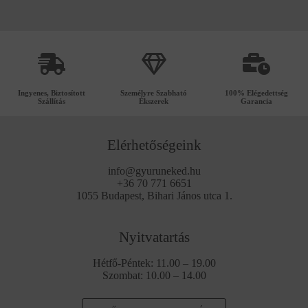
Ingyenes, Biztosított
Személyre Szabható
100% Elégedettség
Szállítás
Ékszerek
Garancia
Elérhetőségeink
info@gyuruneked.hu
+36 70 771 6651
1055 Budapest, Bihari János utca 1.
Nyitvatartás
Hétfő-Péntek: 11.00 – 19.00
Szombat: 10.00 – 14.00