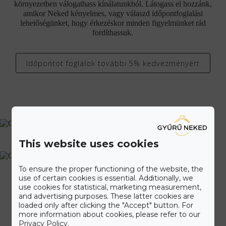
környezetben válogathass kínálatunkból. Látogass el hozzánk,
amikor Neked kényelmes, vagy válaszd időpontfoglalási
lehetőségünket, hogy érkezéskor minden figyelmünket rád
fordíthassuk.
Időpontot foglalok további 5% kedvezményért
This website uses cookies
To ensure the proper functioning of the website, the
use of certain cookies is essential. Additionally, we
use cookies for statistical, marketing measurement,
and advertising purposes. These latter cookies are
loaded only after clicking the "Accept" button. For
more information about cookies, please refer to our
Privacy Policy.