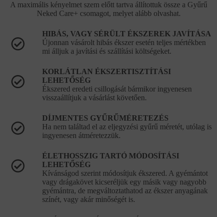
A maximális kényelmet szem előtt tartva állítottuk össze a Gyűrű
Neked Care+ csomagot, melyet alább olvashat.
HIBÁS, VAGY SÉRÜLT ÉKSZEREK JAVÍTÁSA
Újonnan vásárolt hibás ékszer esetén teljes mértékben
mi álljuk a javítási és szállítási költségeket.
KORLÁTLAN ÉKSZERTISZTÍTÁSI
LEHETŐSÉG
Ékszered eredeti csillogását bármikor ingyenesen
visszaállítjuk a vásárlást követően.
DÍJMENTES GYŰRŰMÉRETEZÉS
Ha nem találtad el az eljegyzési gyűrű méretét, utólag is
ingyenesen átméretezzük.
ÉLETHOSSZIG TARTÓ MÓDOSÍTÁSI
LEHETŐSÉG
Kívánságod szerint módosítjuk ékszered. A gyémántot
vagy drágakövet kicseréljük egy másik vagy nagyobb
gyémántra, de megváltoztathatod az ékszer anyagának
színét, vagy akár minőségét is.