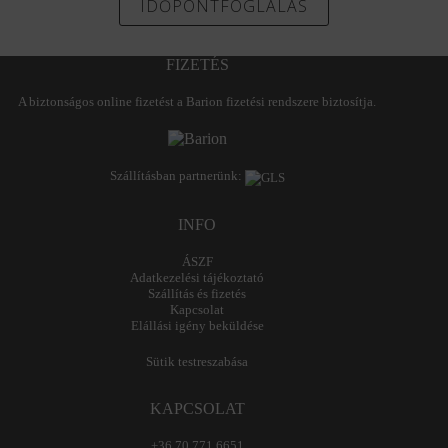
IDŐPONTFOGLALÁS
FIZETÉS
A biztonságos online fizetést a Barion fizetési rendszere biztosítja.
Szállításban partnerünk:
INFO
ÁSZF
Adatkezelési tájékoztató
Szállítás és fizetés
Kapcsolat
Elállási igény beküldése
Sütik testreszabása
KAPCSOLAT
+36 70 771 6651