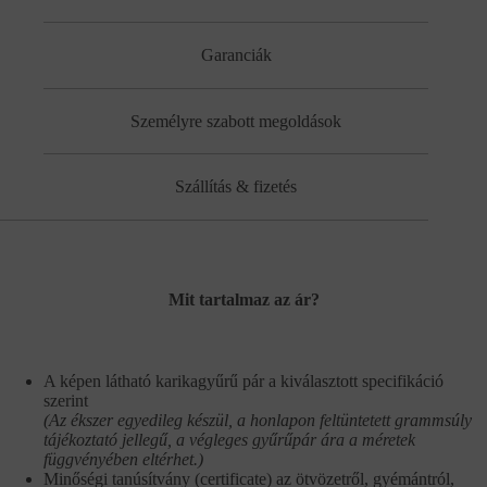
Garanciák
Személyre szabott megoldások
Szállítás & fizetés
Mit tartalmaz az ár?
A képen látható karikagyűrű pár a kiválasztott specifikáció
szerint
(Az ékszer egyedileg készül, a honlapon feltüntetett grammsúly
tájékoztató jellegű, a végleges gyűrűpár ára a méretek
függvényében eltérhet.)
Minőségi tanúsítvány (certificate) az ötvözetről, gyémántról,