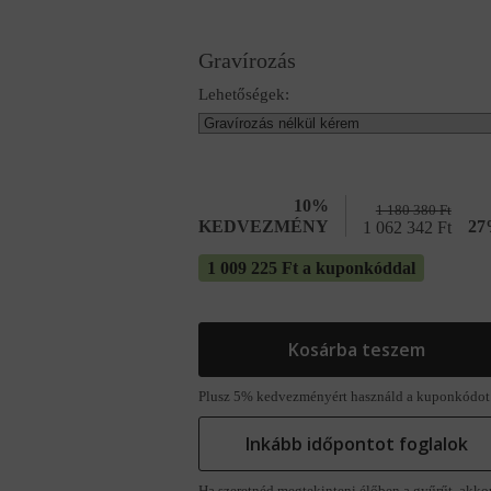
Gravírozás
Lehetőségek:
10%
1 180 380
Ft
KEDVEZMÉNY
27
1 062 342
Ft
1 009 225 Ft a kuponkóddal
Kosárba teszem
Plusz 5% kedvezményért használd a kuponkódot
Inkább időpontot foglalok
Ha szeretnéd megtekinteni élőben a gyűrűt, akko