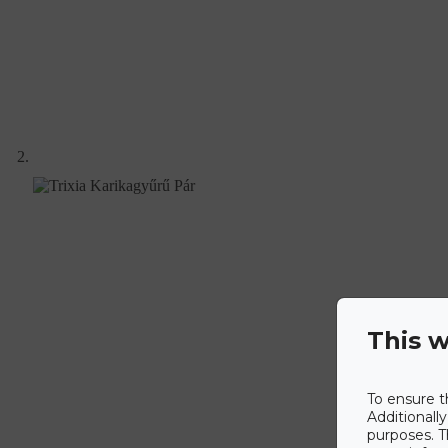
This w
To ensure t
Additionall
purposes. T