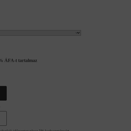
% ÁFA-t tartalmaz
.
r foglalj időpontot plusz 5% kedvezményért.