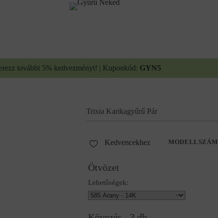
erezz további 5% kedvezményt! | Kuponkód:
GYN5
Trixia Karikagyűrű Pár
Kedvencekhez
MODELLSZÁM
Ötvözet
Lehetőségek:
Kövezés - 3 db