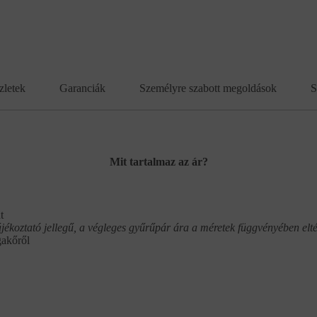
zletek
Garanciák
Személyre szabott megoldások
S
Mit tartalmaz az ár?
t
ájékoztató jellegű, a végleges gyűrűpár ára a méretek függvényében elté
gakőről