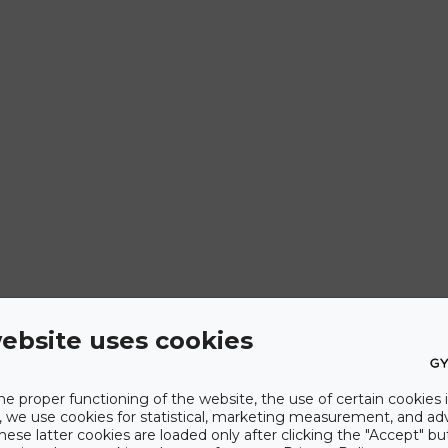
ebsite uses cookies
he proper functioning of the website, the use of certain cookies i
y, we use cookies for statistical, marketing measurement, and ad
hese latter cookies are loaded only after clicking the "Accept" bu