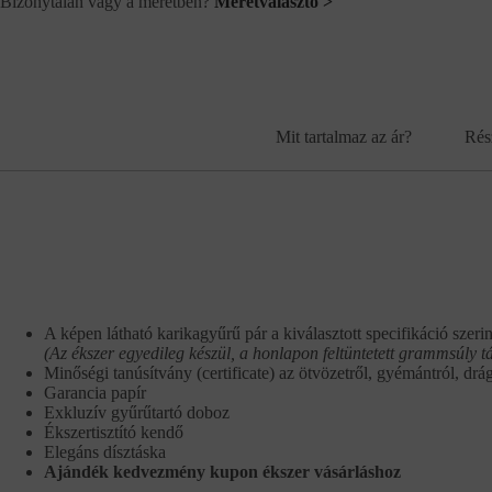
Bizonytalan vagy a méretben?
Méretválasztó >
Mit tartalmaz az ár?
Rés
A képen látható karikagyűrű pár a kiválasztott specifikáció szerin
(Az ékszer egyedileg készül, a honlapon feltüntetett grammsúly t
Minőségi tanúsítvány (certificate) az ötvözetről, gyémántról, drá
Garancia papír
Exkluzív gyűrűtartó doboz
Ékszertisztító kendő
Elegáns dísztáska
Ajándék kedvezmény kupon ékszer vásárláshoz