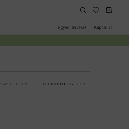
Kosár
Egyedi tervezés
Kapcsolat
:
WE.T.031ALM.EGF
ELÉRHETŐSÉG:
6-7 HÉT