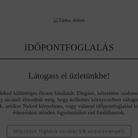
IDŐPONTFOGLALÁS
Látogass el üzletünkbe!
ed különleges ékszer kínálatát. Elegáns, kétszintes szalonu
y utcánál álmodtuk meg, hogy kellemes környezetben válogat
k, amikor Neked kényelmes, vagy válaszd időpontfoglalási l
érkezéskor minden figyelmünket rád fordíthassuk.
Időpontot foglalok további 5% kedvezményért