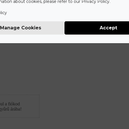
ation about cookies, please refer to our Privacy Policy.
licy
Manage Cookies
Accept
ul a fiókod
gyűrű árába!