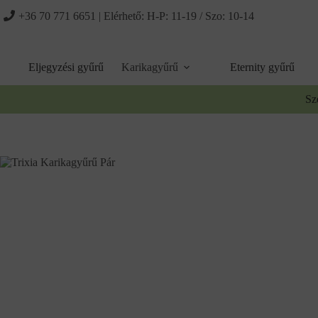
Ugrás
+36 70 771 6651
| Elérhető: H-P: 11-19 / Szo: 10-14
a
tartalomhoz
Eljegyzési gyűrű
Karikagyűrű
Eternity gyűrű
Sz