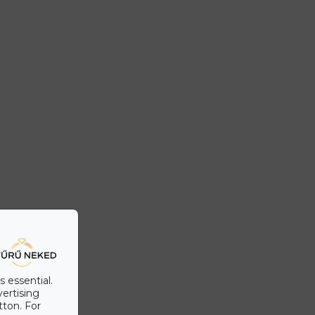
s essential.
vertising
tton. For