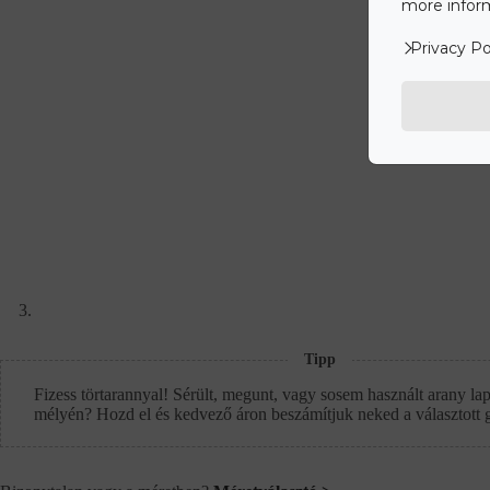
more inform
Privacy Po
Tipp
Fizess törtarannyal! Sérült, megunt, vagy sosem használt arany lap
mélyén? Hozd el és kedvező áron beszámítjuk neked a választott 