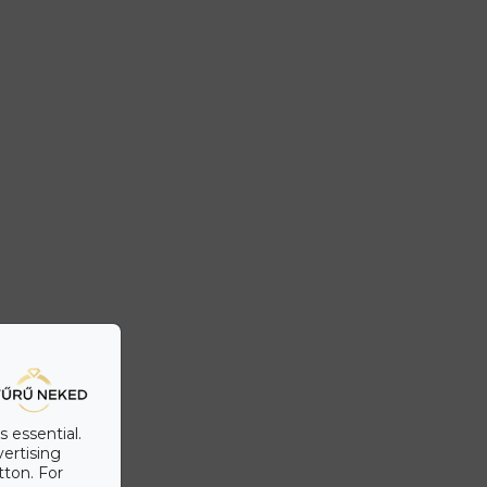
s essential.
vertising
tton. For