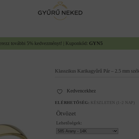
erezz további 5% kedvezményt! | Kuponkód:
GYN5
Klasszikus Karikagyűrű Pár – 2.5 mm szél
Kedvencekhez
ELÉRHETŐSÉG:
KÉSZLETEN (1-2 NAP)
Ötvözet
Lehetőségek: