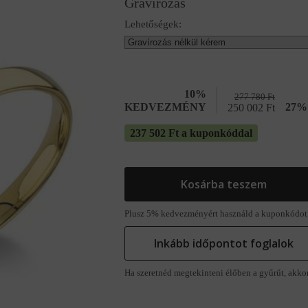
Gravírozás
Lehetőségek:
10%
277 780
Ft
KEDVEZMÉNY
27% 
250 002
Ft
237 502 Ft a kuponkóddal
Kosárba teszem
Plusz 5% kedvezményért használd a kuponkódot
Inkább időpontot foglalok
Ha szeretnéd megtekinteni élőben a gyűrűt, akko