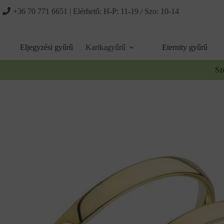
Ugrás
+36 70 771 6651
| Elérhető: H-P: 11-19 / Szo: 10-14
a
tartalomhoz
Eljegyzési gyűrű
Karikagyűrű
Eternity gyűrű
Sz