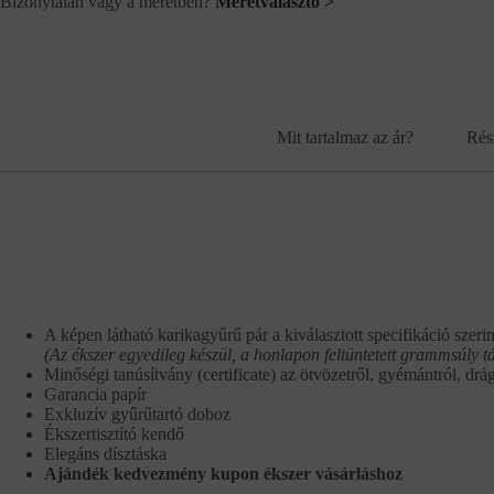
Bizonytalan vagy a méretben?
Méretválasztó >
Mit tartalmaz az ár?
Rés
A képen látható karikagyűrű pár a kiválasztott specifikáció szerin
(Az ékszer egyedileg készül, a honlapon feltüntetett grammsúly t
Minőségi tanúsítvány (certificate) az ötvözetről, gyémántról, drá
Garancia papír
Exkluzív gyűrűtartó doboz
Ékszertisztító kendő
Elegáns dísztáska
Ajándék kedvezmény kupon ékszer vásárláshoz