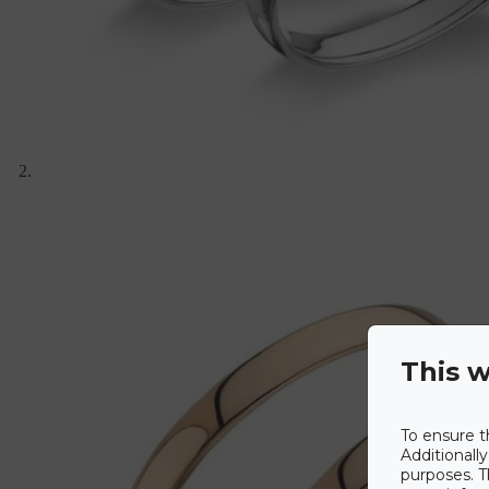
This w
To ensure t
Additionall
purposes. T