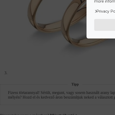
more inform
Privacy Po
Tipp
Fizess törtarannyal! Sérült, megunt, vagy sosem használt arany lap
mélyén? Hozd el és kedvező áron beszámítjuk neked a választott 