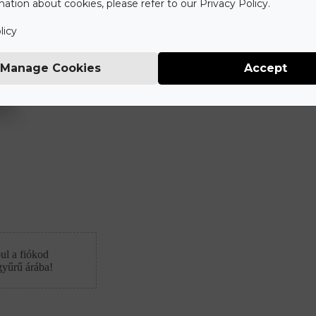
ation about cookies, please refer to our Privacy Policy.
licy
Manage Cookies
Accept
ul a fiókod
gyűrű árába!