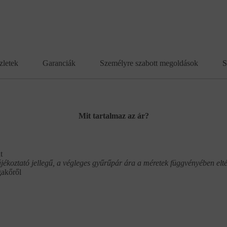
zletek
Garanciák
Személyre szabott megoldások
S
Mit tartalmaz az ár?
t
ájékoztató jellegű, a végleges gyűrűpár ára a méretek függvényében elté
gakőről