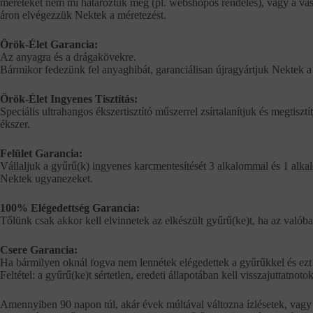
méreteket nem mi határoztuk meg (pl. webshopos rendelés), vagy a vásá
áron elvégezzük Nektek a méretezést.
Örök-Élet Garancia:
Az anyagra és a drágakövekre.
Bármikor fedezünk fel anyaghibát, garanciálisan újragyártjuk Nektek a 
Örök-Élet Ingyenes Tisztítás:
Speciális ultrahangos ékszertisztító műszerrel zsírtalanítjuk és megtisztí
ékszer.
Felület Garancia:
Vállaljuk a gyűrű(k) ingyenes karcmentesítését 3 alkalommal és 1 alkalo
Nektek ugyanezeket.
100% Elégedettség Garancia:
Tőlünk csak akkor kell elvinnetek az elkészült gyűrű(ke)t, ha az val
Csere Garancia:
Ha bármilyen oknál fogva nem lennétek elégedettek a gyűrűkkel és ezt a
Feltétel: a gyűrű(ke)t sértetlen, eredeti állapotában kell visszajuttatnot
Amennyiben 90 napon túl, akár évek múltával változna ízlésetek, vagy ú