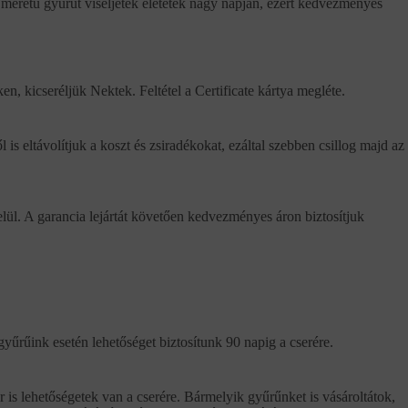
 méretű gyűrűt viseljétek életetek nagy napján, ezért kedvezményes
n, kicseréljük Nektek. Feltétel a Certificate kártya megléte.
l is eltávolítjuk a koszt és zsiradékokat, ezáltal szebben csillog majd az
elül. A garancia lejártát követően kedvezményes áron biztosítjuk
gyűrűink esetén lehetőséget biztosítunk 90 napig a cserére.
 is lehetőségetek van a cserére. Bármelyik gyűrűnket is vásároltátok,