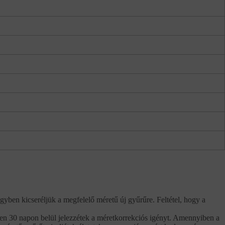
gyben kicseréljük a megfelelő méretű új gyűrűre. Feltétel, hogy a
tően 30 napon belül jelezzétek a méretkorrekciós igényt. Amennyiben a