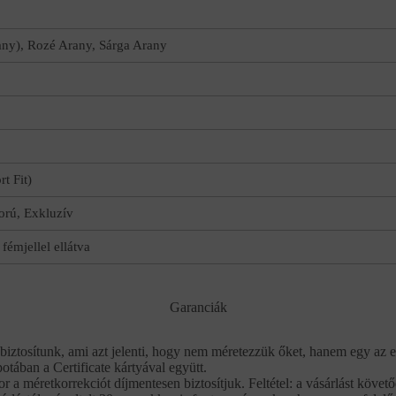
any), Rozé Arany, Sárga Arany
t Fit)
rú, Exkluzív
fémjellel ellátva
Garanciák
biztosítunk, ami azt jelenti, hogy nem méretezzük őket, hanem egy az e
potában a Certificate kártyával együtt.
r a méretkorrekciót díjmentesen biztosítjuk. Feltétel: a vásárlást köve