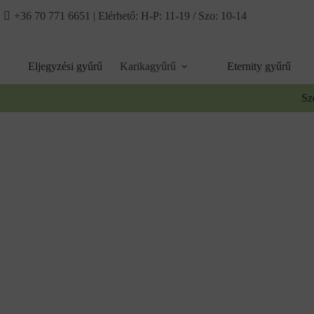
Ugrás
+36 70 771 6651
| Elérhető: H-P: 11-19 / Szo: 10-14
a
tartalomhoz
Eljegyzési gyűrű
Karikagyűrű
Eternity gyűrű
Sz