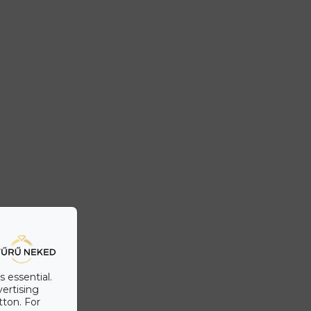
s essential.
vertising
tton. For