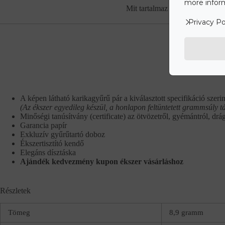
more inform
Mit tartalmaz az ár?
Rés
Privacy Po
A képen látható karikagyűrű pár a kiválasztott specifikáció szerin
(Az ékszer egyedileg készül, a honlapon feltüntetett grammsúly t
Minőségi tanúsítvány (certificate) az ötvözetről, gyémántról, drá
Garancia papír
Exkluzív gyűrűtartó doboz
Ékszertisztító kendő
Elegáns dísztáska
Ajándék kedvezmény kupon ékszer vásárláshoz
Részletek
Tömeg
8,9 gramm