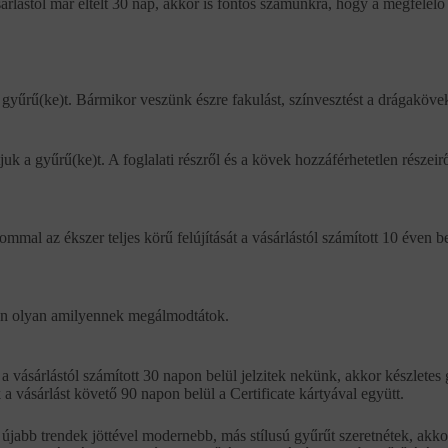
rlástól már eltelt 30 nap, akkor is fontos számunkra, hogy a megfelelő
gyűrű(ke)t. Bármikor veszünk észre fakulást, színvesztést a drágaköveke
tjuk a gyűrű(ke)t. A foglalati részről és a kövek hozzáférhetetlen részeirő
mmal az ékszer teljes körű felújítását a vásárlástól számított 10 éven b
óban olyan amilyennek megálmodtátok.
 vásárlástól számított 30 napon belül jelzitek nekünk, akkor készletes 
ok a vásárlást követő 90 napon belül a Certificate kártyával együtt.
jabb trendek jöttével modernebb, más stílusú gyűrűt szeretnétek, akkor