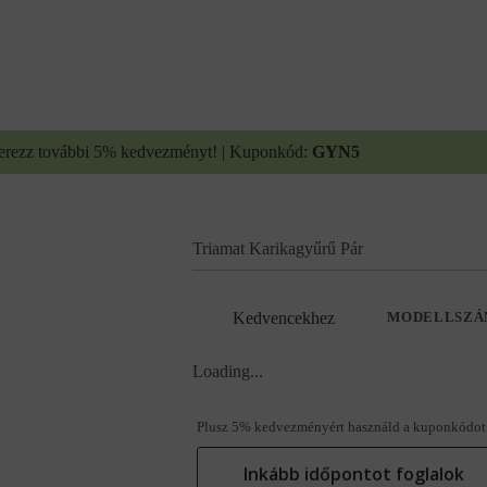
erezz további 5% kedvezményt! | Kuponkód:
GYN5
Triamat Karikagyűrű Pár
Kedvencekhez
MODELLSZÁ
Loading...
Plusz 5% kedvezményért használd a kuponkódot
Inkább időpontot foglalok