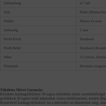
Elérhetőség
6-7 hét
Szín
Fehér (Platina/Ar
Felület
Fényes és matt
Szélesség
5 mm
Profil Kívül
Domború
Profil Belül
Domború (Komfor
Stílus
3-5 köves, Dombo
Fémjelzés
Hivatalos magyar 
Tökéletes Méret Garancia:
Készletes karikagyűrűinkre 30 napos mérethiba miatti cserelehetőséget 
gyűrű(ke)t 30 napon belül juttassátok vissza sérülésmentes, eredeti álla
Rendelhető karikagyűrűinknél, ha a méreteket mi állapítottuk meg, akko