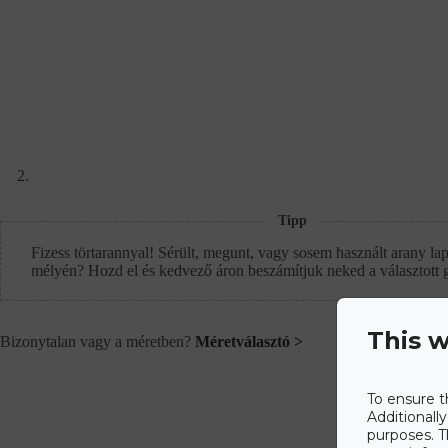
Tipp
Fizess törtarannyal! Sérült, megunt, vagy sosem használt arany lap
mélyén? Hozd el és kedvező áron beszámítjuk neked a választott 
This w
Bizonytalan vagy a méretben?
Méretválasztó >
To ensure t
Additionall
purposes. T