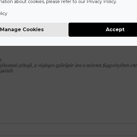
ation about cookies, please refer to our Privacy Policy.
zletek
Garanciák
Személyre szabott megoldások
S
licy
Manage Cookies
Accept
Mit tartalmaz az ár?
t
ájékoztató jellegű, a végleges gyűrűpár ára a méretek függvényében elté
gakőről