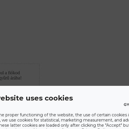
ul a fiókod
gyűrű árába!
ebsite uses cookies
he proper functioning of the website, the use of certain cookies i
y, we use cookies for statistical, marketing measurement, and ad
hese latter cookies are loaded only after clicking the "Accept" bu