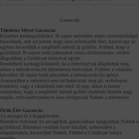
Garanciák
Tökéletes Méret Garancia:
Készletes karikagyűrűinkre 30 napos mérethiba miatti cserelehetőséget
biztosítunk, ami azt jelenti, hogy nem méretezzük őket, hanem egy az
egyben kicseréljük a megfelelő méretű új gyűrűre. Feltétel, hogy a
gyűrű(ke)t 30 napon belül juttassátok vissza sérülésmentes, eredeti
állapotában a Certificate kártyával együtt.
Rendelhető karikagyűrűinknél, ha a méreteket mi állapítottuk meg,
akkor a méretkorrekciót díjmentesen biztosítjuk. Feltétel: a vásárlást
követően 30 napon belül jelezzétek a méretkorrekciós igényt.
Amennyiben a méreteket nem mi határoztuk meg (pl. webshopos
rendelés), vagy a vásárlástól már eltelt 30 nap, akkor is fontos
számunkra, hogy a megfelelő méretű gyűrűt viseljétek életetek nagy
napján, ezért kedvezményes áron elvégezzük Nektek a méretezést.
Örök-Élet Garancia:
Az anyagra és a drágakövekre.
Bármikor fedezünk fel anyaghibát, garanciálisan újragyártjuk Nektek a
gyűrű(ke)t. Bármikor veszünk észre fakulást, színvesztést a
drágaköveken, kicseréljük Nektek. Feltétel a Certificate kártya
megléte.