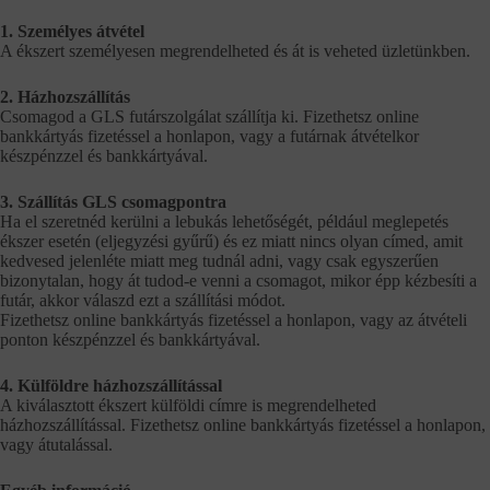
1. Személyes átvétel
A ékszert személyesen megrendelheted és át is veheted üzletünkben.
2. Házhozszállítás
Csomagod a GLS futárszolgálat szállítja ki. Fizethetsz online
bankkártyás fizetéssel a honlapon, vagy a futárnak átvételkor
készpénzzel és bankkártyával.
3. Szállítás GLS csomagpontra
Ha el szeretnéd kerülni a lebukás lehetőségét, például meglepetés
ékszer esetén (eljegyzési gyűrű) és ez miatt nincs olyan címed, amit
kedvesed jelenléte miatt meg tudnál adni, vagy csak egyszerűen
bizonytalan, hogy át tudod-e venni a csomagot, mikor épp kézbesíti a
futár, akkor válaszd ezt a szállítási módot.
Fizethetsz online bankkártyás fizetéssel a honlapon, vagy az átvételi
ponton készpénzzel és bankkártyával.
4. Külföldre házhozszállítással
A kiválasztott ékszert külföldi címre is megrendelheted
házhozszállítással. Fizethetsz online bankkártyás fizetéssel a honlapon,
vagy átutalással.