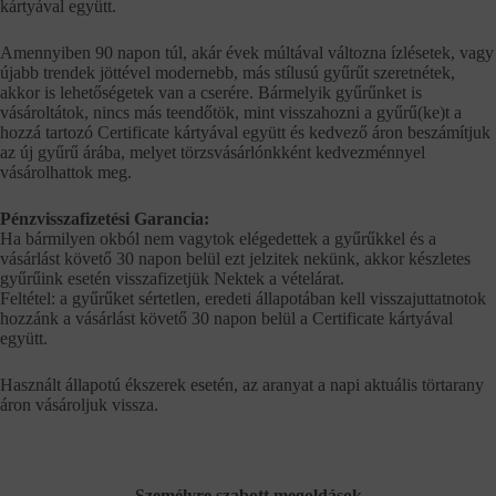
kártyával együtt.
Amennyiben 90 napon túl, akár évek múltával változna ízlésetek, vagy
újabb trendek jöttével modernebb, más stílusú gyűrűt szeretnétek,
akkor is lehetőségetek van a cserére. Bármelyik gyűrűnket is
vásároltátok, nincs más teendőtök, mint visszahozni a gyűrű(ke)t a
hozzá tartozó Certificate kártyával együtt és kedvező áron beszámítjuk
az új gyűrű árába, melyet törzsvásárlónkként kedvezménnyel
vásárolhattok meg.
Pénzvisszafizetési Garancia:
Ha bármilyen okból nem vagytok elégedettek a gyűrűkkel és a
vásárlást követő 30 napon belül ezt jelzitek nekünk, akkor készletes
gyűrűink esetén visszafizetjük Nektek a vételárat.
Feltétel: a gyűrűket sértetlen, eredeti állapotában kell visszajuttatnotok
hozzánk a vásárlást követő 30 napon belül a Certificate kártyával
együtt.
Használt állapotú ékszerek esetén, az aranyat a napi aktuális törtarany
áron vásároljuk vissza.
Személyre szabott megoldások