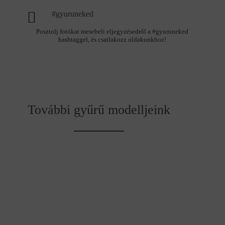
#gyuruneked
Posztolj fotókat mesebeli eljegyzésedről a #gyuruneked
hashtaggel, és csatlakozz oldakunkhoz!
További gyűrű modelljeink