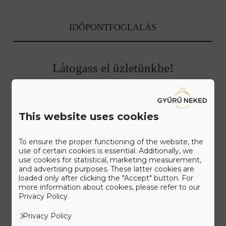
IDŐPONTFOGLALÁS
Látogass el üzletünkbe!
Ismerd meg a Gyűrű Neked különleges ékszer kínálatát.
Elegáns, kétszintes szalonunkat a belváros patinás részén az
Alkotmány utcánál álmodtuk meg, hogy kellemes
This website uses cookies
környezetben válogathass kínálatunkból. Látogass el hozzánk,
amikor Neked kényelmes, vagy válaszd időpontfoglalási
To ensure the proper functioning of the website, the
lehetőségünket, hogy érkezéskor minden figyelmünket rád
use of certain cookies is essential. Additionally, we
fordíthassuk.
use cookies for statistical, marketing measurement,
and advertising purposes. These latter cookies are
loaded only after clicking the "Accept" button. For
Időpontot foglalok további 5% kedvezményért
more information about cookies, please refer to our
Privacy Policy.
Privacy Policy