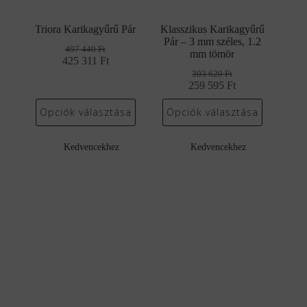
Triora Karikagyűrű Pár
Klasszikus Karikagyűrű
Pár – 3 mm széles, 1.2
497 440
Ft
mm tömör
425 311
Original
Current
Ft
price
price
303 620
Ft
was:
is:
259 595
Original
Current
Ft
497
425
price
price
440 Ft.
311 Ft.
was:
is:
Opciók választása
Opciók választása
303
259
620 Ft.
595 Ft.
Kedvencekhez
Kedvencekhez