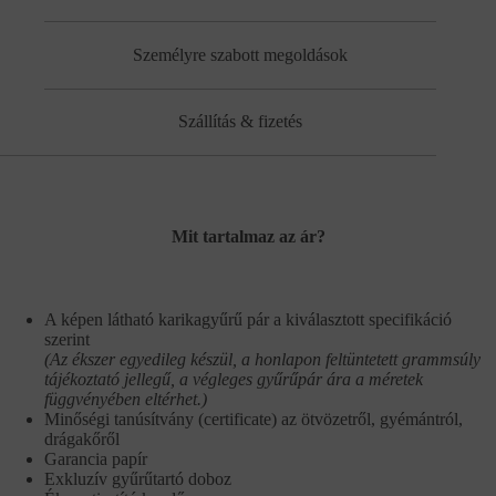
Személyre szabott megoldások
Szállítás & fizetés
Mit tartalmaz az ár?
A képen látható karikagyűrű pár a kiválasztott specifikáció
szerint
(Az ékszer egyedileg készül, a honlapon feltüntetett grammsúly
tájékoztató jellegű, a végleges gyűrűpár ára a méretek
függvényében eltérhet.)
Minőségi tanúsítvány (certificate) az ötvözetről, gyémántról,
drágakőről
Garancia papír
Exkluzív gyűrűtartó doboz