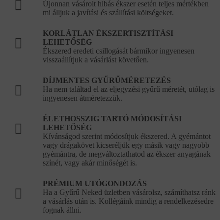
Újonnan vásárolt hibás ékszer esetén teljes mértékben
mi álljuk a javítási és szállítási költségeket.
KORLÁTLAN ÉKSZERTISZTÍTÁSI
LEHETŐSÉG
Ékszered eredeti csillogását bármikor ingyenesen
visszaállítjuk a vásárlást követően.
DÍJMENTES GYŰRŰMÉRETEZÉS
Ha nem találtad el az eljegyzési gyűrű méretét, utólag is
ingyenesen átméretezzük.
ÉLETHOSSZIG TARTÓ MÓDOSÍTÁSI
LEHETŐSÉG
Kívánságod szerint módosítjuk ékszered. A gyémántot
vagy drágakövet kicseréljük egy másik vagy nagyobb
gyémántra, de megváltoztathatod az ékszer anyagának
színét, vagy akár minőségét is.
PRÉMIUM UTÓGONDOZÁS
Ha a Gyűrű Neked üzletben vásárolsz, számíthatsz ránk
a vásárlás után is. Kollégáink mindig a rendelkezésedre
fognak állni.