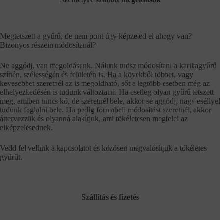
Megtetszett a gyűrű, de nem pont úgy képzeled el ahogy van?
Bizonyos részein módosítanál?
Ne aggódj, van megoldásunk. Nálunk tudsz módosítani a karikagyűrű
színén, szélességén és felületén is. Ha a kövekből többet, vagy
kevesebbet szeretnél az is megoldható, sőt a legtöbb esetben még az
elhelyezkedésén is tudunk változtatni. Ha esetleg olyan gyűrű tetszett
meg, amiben nincs kő, de szeretnél bele, akkor se aggódj, nagy eséllyel
tudunk foglalni bele. Ha pedig formabeli módosítást szeretnél, akkor
áttervezzük és olyanná alakítjuk, ami tökéletesen megfelel az
elképzelésednek.
Vedd fel velünk a kapcsolatot és közösen megvalósítjuk a tökéletes
gyűrűt.
Szállítás és fizetés