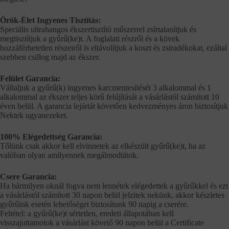
Örök-Élet Ingyenes Tisztítás:
Speciális ultrahangos ékszertisztító műszerrel zsírtalanítjuk és
megtisztítjuk a gyűrű(ke)t. A foglalati részről és a kövek
hozzáférhetetlen részeiről is eltávolítjuk a koszt és zsiradékokat, ezáltal
szebben csillog majd az ékszer.
Felület Garancia:
Vállaljuk a gyűrű(k) ingyenes karcmentesítését 3 alkalommal és 1
alkalommal az ékszer teljes körű felújítását a vásárlástól számított 10
éven belül. A garancia lejártát követően kedvezményes áron biztosítjuk
Nektek ugyanezeket.
100% Elégedettség Garancia:
Tőlünk csak akkor kell elvinnetek az elkészült gyűrű(ke)t, ha az
valóban olyan amilyennek megálmodtátok.
Csere Garancia:
Ha bármilyen oknál fogva nem lennétek elégedettek a gyűrűkkel és ezt
a vásárlástól számított 30 napon belül jelzitek nekünk, akkor készletes
gyűrűink esetén lehetőséget biztosítunk 90 napig a cserére.
Feltétel: a gyűrű(ke)t sértetlen, eredeti állapotában kell
visszajuttatnotok a vásárlást követő 90 napon belül a Certificate