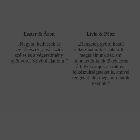
Eszter & Áron
Lívia & Péter
„Nagyon kedvesek és
„Rengeteg gyűrű közül
segítőkészek, a választék
választhattunk és sikerült is
széles és a végeredmény
megtalálnunk azt, ami
gyönyörű. Szívből ajánlom!”
mindkettőnknek tökéletesen
áll. Köszönjük a szakmai
felkészültségeteket is, amivel
rengeteg időt megspóroltatok
nekünk.”