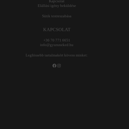
Kapcsolat
Elállási igény beküldése
Sütik testreszabása
KAPCSOLAT
+36 70 771 6651
info@gyuruneked.hu
Legfrissebb tartalmakért kövess minket:
Facebook
Instagram