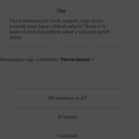
Tipp
Fizess törtarannyal! Sérült, megunt, vagy sosem
használt arany lapul a fiókod mélyén? Hozd el és
kedvező áron beszámítjuk neked a választott gyűrű
árába!
Bizonytalan vagy a méretben?
Méretválasztó >
Mit tartalmaz az ár?
Részletek
Garanciák