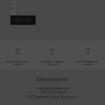
KÜLDÉS
Ingyenes, Biztosított
Személyre Szabható
100% Elégedettség
Szállítás
Ékszerek
Garancia
Elérhetőségeink
info@gyuruneked.hu
+36 70 771 6651
1055 Budapest, Bihari János utca 1.