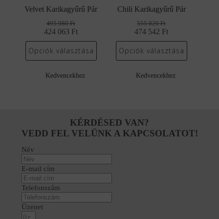
Velvet Karikagyűrű Pár
Chili Karikagyűrű Pár
495 980
Ft
555 020
Ft
424 063
Original
Current
Ft
474 542
Original
Current
Ft
price
price
price
price
was:
is:
was:
is:
Opciók választása
Opciók választása
495
424
555
474
980 Ft.
063 Ft.
020 Ft.
542 Ft.
Kedvencekhez
Kedvencekhez
KÉRDÉSED VAN?
VEDD FEL VELÜNK A KAPCSOLATOT!
Név
E-mail cím
Telefonszám
Üzenet