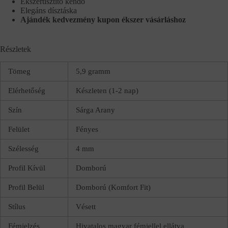
Ékszertisztító kendő
Elegáns dísztáska
Ajándék kedvezmény kupon ékszer vásárláshoz
Részletek
Tömeg
5,9 gramm
Elérhetőség
Készleten (1-2 nap)
Szín
Sárga Arany
Felület
Fényes
Szélesség
4 mm
Profil Kívül
Domború
Profil Belül
Domború (Komfort Fit)
Stílus
Vésett
Fémjelzés
Hivatalos magyar fémjellel ellátva