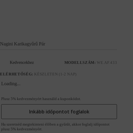
Nagini Karikagyűrű Pár
Kedvencekhez
MODELLSZÁM:
WE.AF.433
ELÉRHETŐSÉG:
KÉSZLETEN (1-2 NAP)
Loading...
Plusz 5% kedvezményért használd a kuponkódot.
Inkább időpontot foglalok
Ha szeretnéd megtekinteni élőben a gyűrűt, akkor foglalj időpontot
plusz 5% kedvezményért.