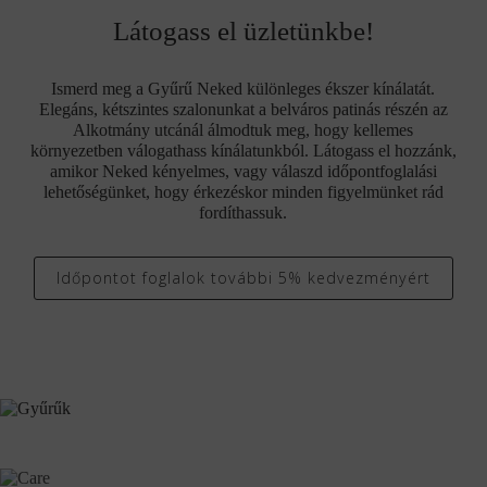
Látogass el üzletünkbe!
Ismerd meg a Gyűrű Neked különleges ékszer kínálatát.
Elegáns, kétszintes szalonunkat a belváros patinás részén az
Alkotmány utcánál álmodtuk meg, hogy kellemes
környezetben válogathass kínálatunkból. Látogass el hozzánk,
amikor Neked kényelmes, vagy válaszd időpontfoglalási
lehetőségünket, hogy érkezéskor minden figyelmünket rád
fordíthassuk.
Időpontot foglalok további 5% kedvezményért