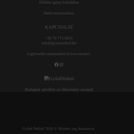
Elállási igény beküldése
Sütik testreszabása
KAPCSOLAT
+36 70 771 6651
info@gyuruneked.hu
Legfrissebb tartalmakért kövess minket:
Facebook
Instagram
Budapest szívében az Alkotmány utcánál
Gyűrű Neked 2026 © Minden jog fenntartva.