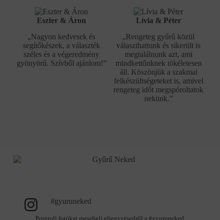
Eszter & Áron
Lívia & Péter
„Nagyon kedvesek és
„Rengeteg gyűrű közül
segítőkészek, a választék
választhattunk és sikerült is
széles és a végeredmény
megtalálnunk azt, ami
gyönyörű. Szívből ajánlom!”
mindkettőnknek tökéletesen
áll. Köszönjük a szakmai
felkészültségeteket is, amivel
rengeteg időt megspóroltatok
nekünk.”
#gyuruneked
Posztolj fotókat mesebeli eljegyzésedről a #gyuruneked