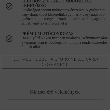
ÉLETHOSSZIG TARTÓ MÓDOSÍTÁSI
LEHETŐSÉG
Kívánságod szerint módosítjuk ékszered. A gyémántot
vagy drágakövet kicseréljük egy másik vagy nagyobb
gyémántra, de megváltoztathatod az ékszer anyagának
színét, vagy akár minőségét is.
PRÉMIUM UTÓGONDOZÁS
Ha a Gyűrű Neked üzletben vásárolsz, számíthatsz ránk
a vásárlás után is. Kollégáink mindig a rendelkezésedre
fognak állni.
TUDJ MEG TÖBBET A GYŰRŰ NEKED CARE+
CSOMAGRÓL
Kincset érő vélemények