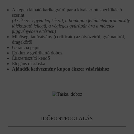
A képen látható karikagyűrű pár a kiválasztott specifikáció
szerint
(Az ékszer egyedileg készül, a honlapon feltüntetett grammsúly
tájékoztató jellegű, a végleges gyűrűpár ára a méretek
függvényében eltérhet.)
Minőségi tanúsítvány (certificate) az ötvözetről, gyémántról,
drágakőről
Garancia papír
Exkluzív gyűrűtartó doboz
Ékszertisztító kendő
Elegáns dísztáska
Ajándék kedvezmény kupon ékszer vásárláshoz
IDŐPONTFOGLALÁS