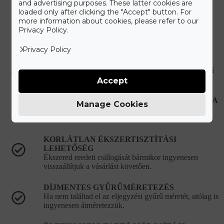
and advertising purposes. These latter cookies are
loaded only after clicking the "Accept" button. For
more information about cookies, please refer to our
Privacy Policy.
Ismerd meg a Gyűrű Neked
Care+ csomagot
Privacy Policy
A maximális kényelmet szem előtt tartva állítottuk össze a Gyűrű
Neked Care+ csomagot, melyet alább olvashat.
Accept
HIBÁS, VAGY SÉRÜLT ÉKSZEREK JAVÍTÁSA
Manage Cookies
Újonnan vásárolt hibás ékszer esetén teljes mértékben
mi álljuk a javítási és szállítási költségeket.
KORLÁTLAN ÉKSZERTISZTÍTÁSI
LEHETŐSÉG
Ékszered eredeti csillogását bármikor ingyenesen
visszaállítjuk a vásárlást követően.
DÍJMENTES GYŰRŰMÉRETEZÉS
Ha nem találtad el az eljegyzési gyűrű méretét, utólag is
ingyenesen átméretezzük.