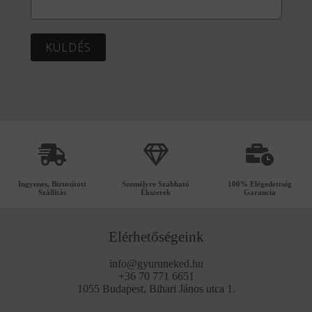
KÜLDÉS
Ingyenes, Biztosított
Személyre Szabható
100% Elégedettség
Szállítás
Ékszerek
Garancia
Elérhetőségeink
info@gyuruneked.hu
+36 70 771 6651
1055 Budapest, Bihari János utca 1.