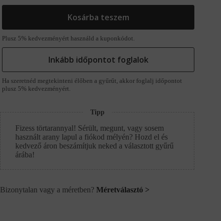
Kosárba teszem
Plusz 5% kedvezményért használd a kuponkódot.
Inkább időpontot foglalok
Ha szeretnéd megtekinteni élőben a gyűrűt, akkor foglalj időpontot
plusz 5% kedvezményért.
Tipp
Fizess törtarannyal! Sérült, megunt, vagy sosem
használt arany lapul a fiókod mélyén? Hozd el és
kedvező áron beszámítjuk neked a választott gyűrű
árába!
Bizonytalan vagy a méretben?
Méretválasztó >