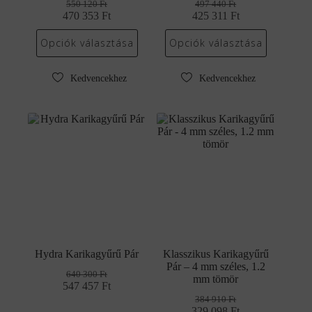
550 120
Ft
497 440
Ft
470 353
Original
Current
Ft
425 311
Original
Current
Ft
price
price
price
price
was:
is:
was:
is:
Opciók választása
Opciók választása
550
470
497
425
120 Ft.
353 Ft.
440 Ft.
311 Ft.
Kedvencekhez
Kedvencekhez
Hydra Karikagyűrű Pár
Klasszikus Karikagyűrű
Pár – 4 mm széles, 1.2
640 300
Ft
mm tömör
547 457
Original
Current
Ft
price
price
384 910
Ft
was:
is:
329 098
Original
Current
Ft