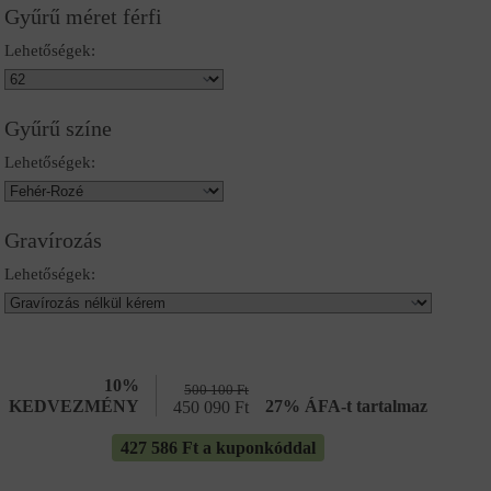
Gyűrű méret férfi
Lehetőségek:
Gyűrű színe
Lehetőségek:
Gravírozás
Lehetőségek:
10%
500 100
Ft
KEDVEZMÉNY
27% ÁFA-t tartalmaz
450 090
Ft
427 586 Ft a kuponkóddal