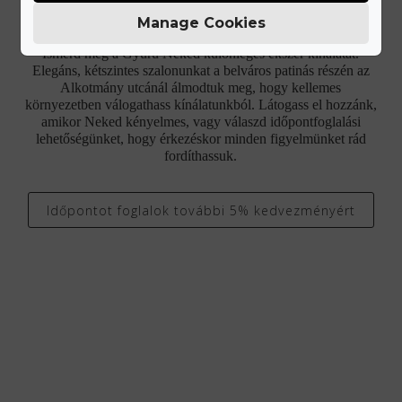
Látogass el üzletünkbe!
Manage Cookies
Ismerd meg a Gyűrű Neked különleges ékszer kínálatát.
Elegáns, kétszintes szalonunkat a belváros patinás részén az
Alkotmány utcánál álmodtuk meg, hogy kellemes
környezetben válogathass kínálatunkból. Látogass el hozzánk,
amikor Neked kényelmes, vagy válaszd időpontfoglalási
lehetőségünket, hogy érkezéskor minden figyelmünket rád
fordíthassuk.
Időpontot foglalok további 5% kedvezményért