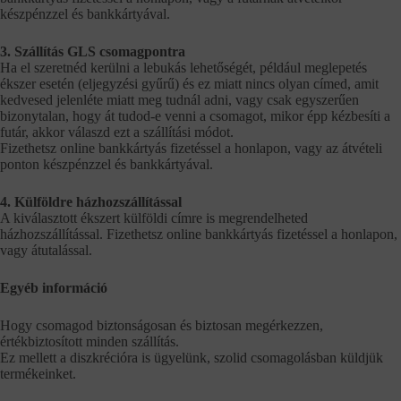
készpénzzel és bankkártyával.
3. Szállítás GLS csomagpontra
Ha el szeretnéd kerülni a lebukás lehetőségét, például meglepetés
ékszer esetén (eljegyzési gyűrű) és ez miatt nincs olyan címed, amit
kedvesed jelenléte miatt meg tudnál adni, vagy csak egyszerűen
bizonytalan, hogy át tudod-e venni a csomagot, mikor épp kézbesíti a
futár, akkor válaszd ezt a szállítási módot.
Fizethetsz online bankkártyás fizetéssel a honlapon, vagy az átvételi
ponton készpénzzel és bankkártyával.
4. Külföldre házhozszállítással
A kiválasztott ékszert külföldi címre is megrendelheted
házhozszállítással. Fizethetsz online bankkártyás fizetéssel a honlapon,
vagy átutalással.
Egyéb információ
Hogy csomagod biztonságosan és biztosan megérkezzen,
értékbiztosított minden szállítás.
Ez mellett a diszkrécióra is ügyelünk, szolid csomagolásban küldjük
termékeinket.