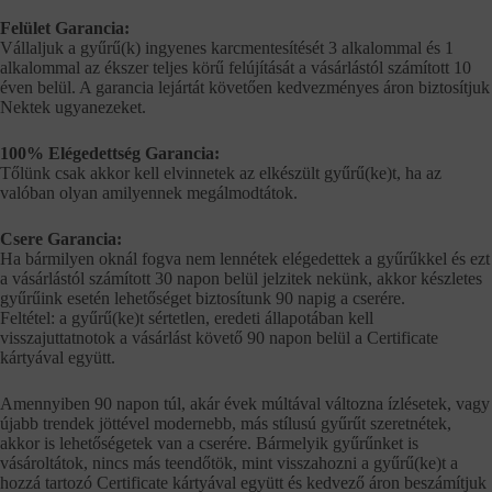
Felület Garancia:
Vállaljuk a gyűrű(k) ingyenes karcmentesítését 3 alkalommal és 1
alkalommal az ékszer teljes körű felújítását a vásárlástól számított 10
éven belül. A garancia lejártát követően kedvezményes áron biztosítjuk
Nektek ugyanezeket.
100% Elégedettség Garancia:
Tőlünk csak akkor kell elvinnetek az elkészült gyűrű(ke)t, ha az
valóban olyan amilyennek megálmodtátok.
Csere Garancia:
Ha bármilyen oknál fogva nem lennétek elégedettek a gyűrűkkel és ezt
a vásárlástól számított 30 napon belül jelzitek nekünk, akkor készletes
gyűrűink esetén lehetőséget biztosítunk 90 napig a cserére.
Feltétel: a gyűrű(ke)t sértetlen, eredeti állapotában kell
visszajuttatnotok a vásárlást követő 90 napon belül a Certificate
kártyával együtt.
Amennyiben 90 napon túl, akár évek múltával változna ízlésetek, vagy
újabb trendek jöttével modernebb, más stílusú gyűrűt szeretnétek,
akkor is lehetőségetek van a cserére. Bármelyik gyűrűnket is
vásároltátok, nincs más teendőtök, mint visszahozni a gyűrű(ke)t a
hozzá tartozó Certificate kártyával együtt és kedvező áron beszámítjuk