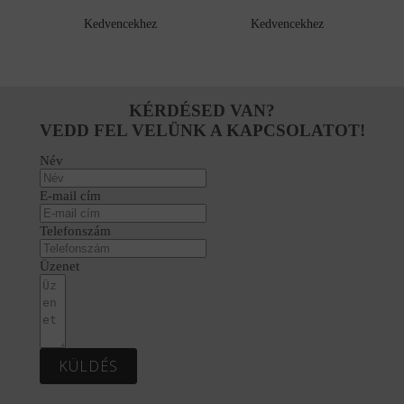
250 Ft.
629 Ft.
910 Ft.
098 Ft.
Kedvencekhez
Kedvencekhez
KÉRDÉSED VAN?
VEDD FEL VELÜNK A KAPCSOLATOT!
Név
E-mail cím
Telefonszám
Üzenet
KÜLDÉS