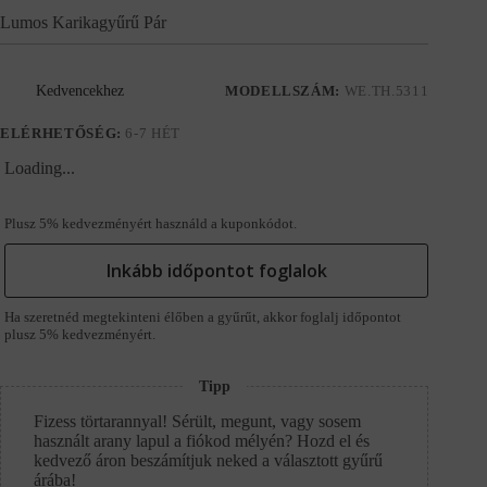
Lumos Karikagyűrű Pár
Kedvencekhez
MODELLSZÁM:
WE.TH.5311
ELÉRHETŐSÉG:
6-7 HÉT
Loading...
Plusz 5% kedvezményért használd a kuponkódot.
Inkább időpontot foglalok
Ha szeretnéd megtekinteni élőben a gyűrűt, akkor foglalj időpontot
plusz 5% kedvezményért.
Tipp
Fizess törtarannyal! Sérült, megunt, vagy sosem
használt arany lapul a fiókod mélyén? Hozd el és
kedvező áron beszámítjuk neked a választott gyűrű
árába!