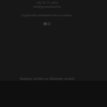
+36 70 771 6651
info@gyuruneked.hu
Legfrissebb tartalmakért kövess minket:
Facebook
Instagram
Budapest szívében az Alkotmány utcánál