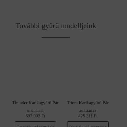
További gyűrű modelljeink
Thunder Karikagyűrű Pár
Triora Karikagyűrű Pár
816 260
Ft
497 440
Ft
697 902
Original
Current
Ft
425 311
Original
Current
Ft
price
price
price
price
was:
is:
was:
is: