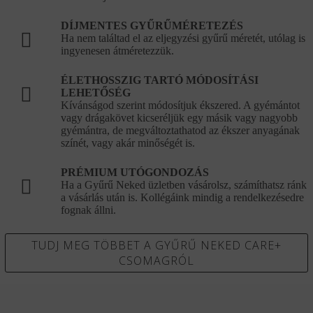
DÍJMENTES GYŰRŰMÉRETEZÉS
Ha nem találtad el az eljegyzési gyűrű méretét, utólag is
ingyenesen átméretezzük.
ÉLETHOSSZIG TARTÓ MÓDOSÍTÁSI
LEHETŐSÉG
Kívánságod szerint módosítjuk ékszered. A gyémántot
vagy drágakövet kicseréljük egy másik vagy nagyobb
gyémántra, de megváltoztathatod az ékszer anyagának
színét, vagy akár minőségét is.
PRÉMIUM UTÓGONDOZÁS
Ha a Gyűrű Neked üzletben vásárolsz, számíthatsz ránk
a vásárlás után is. Kollégáink mindig a rendelkezésedre
fognak állni.
TUDJ MEG TÖBBET A GYŰRŰ NEKED CARE+
CSOMAGRÓL