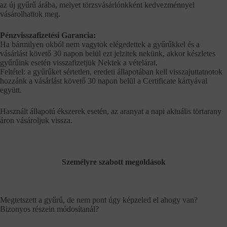
az új gyűrű árába, melyet törzsvásárlónkként kedvezménnyel
vásárolhattok meg.
Pénzvisszafizetési Garancia:
Ha bármilyen okból nem vagytok elégedettek a gyűrűkkel és a
vásárlást követő 30 napon belül ezt jelzitek nekünk, akkor készletes
gyűrűink esetén visszafizetjük Nektek a vételárat.
Feltétel: a gyűrűket sértetlen, eredeti állapotában kell visszajuttatnotok
hozzánk a vásárlást követő 30 napon belül a Certificate kártyával
együtt.
Használt állapotú ékszerek esetén, az aranyat a napi aktuális törtarany
áron vásároljuk vissza.
Személyre szabott megoldások
Megtetszett a gyűrű, de nem pont úgy képzeled el ahogy van?
Bizonyos részein módosítanál?