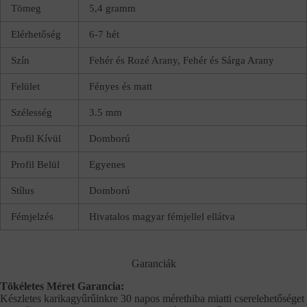
Tömeg
5,4 gramm
Elérhetőség
6-7 hét
Szín
Fehér és Rozé Arany, Fehér és Sárga Arany
Felület
Fényes és matt
Szélesség
3.5 mm
Profil Kívül
Domború
Profil Belül
Egyenes
Stílus
Domború
Fémjelzés
Hivatalos magyar fémjellel ellátva
Garanciák
Tökéletes Méret Garancia:
Készletes karikagyűrűinkre 30 napos mérethiba miatti cserelehetőséget