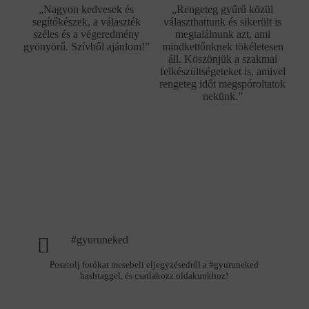
„Nagyon kedvesek és
„Rengeteg gyűrű közül
segítőkészek, a választék
választhattunk és sikerült is
széles és a végeredmény
megtalálnunk azt, ami
gyönyörű. Szívből ajánlom!”
mindkettőnknek tökéletesen
áll. Köszönjük a szakmai
felkészültségeteket is, amivel
rengeteg időt megspóroltatok
nekünk.”
#gyuruneked
Posztolj fotókat mesebeli eljegyzésedről a #gyuruneked
hashtaggel, és csatlakozz oldakunkhoz!