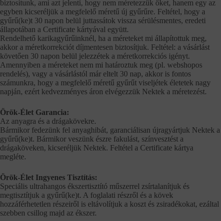
biztosítunk, ami azt jelenti, hogy nem méretezzük őket, hanem egy az
egyben kicseréljük a megfelelő méretű új gyűrűre. Feltétel, hogy a
gyűrű(ke)t 30 napon belül juttassátok vissza sérülésmentes, eredeti
állapotában a Certificate kártyával együtt.
Rendelhető karikagyűrűinknél, ha a méreteket mi állapítottuk meg,
akkor a méretkorrekciót díjmentesen biztosítjuk. Feltétel: a vásárlást
követően 30 napon belül jelezzétek a méretkorrekciós igényt.
Amennyiben a méreteket nem mi határoztuk meg (pl. webshopos
rendelés), vagy a vásárlástól már eltelt 30 nap, akkor is fontos
számunkra, hogy a megfelelő méretű gyűrűt viseljétek életetek nagy
napján, ezért kedvezményes áron elvégezzük Nektek a méretezést.
Örök-Élet Garancia:
Az anyagra és a drágakövekre.
Bármikor fedezünk fel anyaghibát, garanciálisan újragyártjuk Nektek a
gyűrű(ke)t. Bármikor veszünk észre fakulást, színvesztést a
drágaköveken, kicseréljük Nektek. Feltétel a Certificate kártya
megléte.
Örök-Élet Ingyenes Tisztítás:
Speciális ultrahangos ékszertisztító műszerrel zsírtalanítjuk és
megtisztítjuk a gyűrű(ke)t. A foglalati részről és a kövek
hozzáférhetetlen részeiről is eltávolítjuk a koszt és zsiradékokat, ezáltal
szebben csillog majd az ékszer.