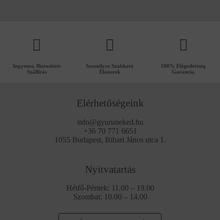
Ingyenes, Biztosított
Személyre Szabható
100% Elégedettség
Szállítás
Ékszerek
Garancia
Elérhetőségeink
info@gyuruneked.hu
+36 70 771 6651
1055 Budapest, Bihari János utca 1.
Nyitvatartás
Hétfő-Péntek: 11.00 – 19.00
Szombat: 10.00 – 14.00