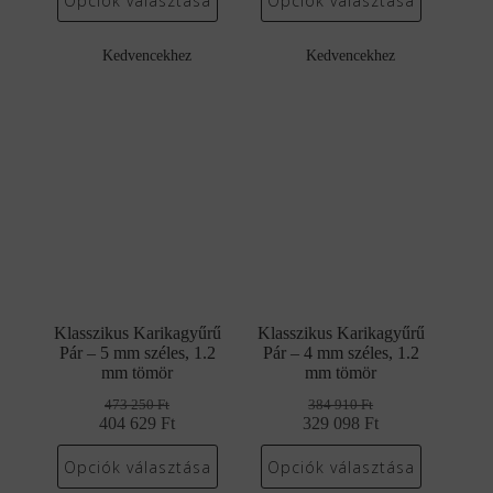
Opciók választása
Opciók választása
816
697
497
425
260 Ft.
902 Ft.
440 Ft.
311 Ft.
Kedvencekhez
Kedvencekhez
Klasszikus Karikagyűrű
Klasszikus Karikagyűrű
Pár – 5 mm széles, 1.2
Pár – 4 mm széles, 1.2
mm tömör
mm tömör
473 250
Ft
384 910
Ft
404 629
Original
Current
Ft
329 098
Original
Current
Ft
price
price
price
price
was:
is:
was:
is:
Opciók választása
Opciók választása
473
404
384
329