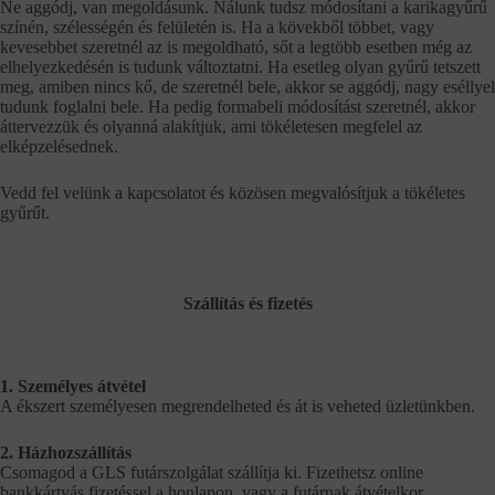
Ne aggódj, van megoldásunk. Nálunk tudsz módosítani a karikagyűrű
színén, szélességén és felületén is. Ha a kövekből többet, vagy
kevesebbet szeretnél az is megoldható, sőt a legtöbb esetben még az
elhelyezkedésén is tudunk változtatni. Ha esetleg olyan gyűrű tetszett
meg, amiben nincs kő, de szeretnél bele, akkor se aggódj, nagy eséllyel
tudunk foglalni bele. Ha pedig formabeli módosítást szeretnél, akkor
áttervezzük és olyanná alakítjuk, ami tökéletesen megfelel az
elképzelésednek.
Vedd fel velünk a kapcsolatot és közösen megvalósítjuk a tökéletes
gyűrűt.
Szállítás és fizetés
1. Személyes átvétel
A ékszert személyesen megrendelheted és át is veheted üzletünkben.
2. Házhozszállítás
Csomagod a GLS futárszolgálat szállítja ki. Fizethetsz online
bankkártyás fizetéssel a honlapon, vagy a futárnak átvételkor