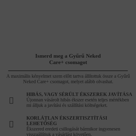
Ismerd meg a Gyűrű Neked
Care+ csomagot
A maximális kényelmet szem előtt tartva állítottuk össze a Gyűrű
Neked Care+ csomagot, melyet alább olvashat.
HIBÁS, VAGY SÉRÜLT ÉKSZEREK JAVÍTÁSA
Újonnan vásárolt hibás ékszer esetén teljes mértékben
mi álljuk a javítási és szállítási költségeket.
KORLÁTLAN ÉKSZERTISZTÍTÁSI
LEHETŐSÉG
Ékszered eredeti csillogását bármikor ingyenesen
visszaállítjuk a vásárlást követően.