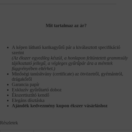
Mit tartalmaz az ár?
A képen látható karikagyűrű pár a kiválasztott specifikáció
szerint
(Az ékszer egyedileg készül, a honlapon feltüntetett grammsúly
tájékoztató jellegű, a végleges gyűrűpár ára a méretek
függvényében eltérhet.)
Minőségi tanúsítvány (certificate) az ötvözetről, gyémántról,
drágakőről
Garancia papír
Exkluzív gyűrűtartó doboz
Ékszertisztító kendő
Elegáns dísztáska
Ajándék kedvezmény kupon ékszer vásárláshoz
Részletek