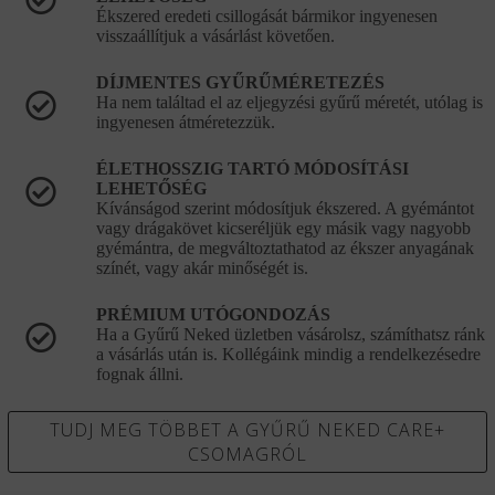
Ékszered eredeti csillogását bármikor ingyenesen
visszaállítjuk a vásárlást követően.
DÍJMENTES GYŰRŰMÉRETEZÉS
Ha nem találtad el az eljegyzési gyűrű méretét, utólag is
ingyenesen átméretezzük.
ÉLETHOSSZIG TARTÓ MÓDOSÍTÁSI
LEHETŐSÉG
Kívánságod szerint módosítjuk ékszered. A gyémántot
vagy drágakövet kicseréljük egy másik vagy nagyobb
gyémántra, de megváltoztathatod az ékszer anyagának
színét, vagy akár minőségét is.
PRÉMIUM UTÓGONDOZÁS
Ha a Gyűrű Neked üzletben vásárolsz, számíthatsz ránk
a vásárlás után is. Kollégáink mindig a rendelkezésedre
fognak állni.
TUDJ MEG TÖBBET A GYŰRŰ NEKED CARE+
CSOMAGRÓL