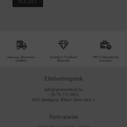
KÜLDÉS
Ingyenes, Biztosított
Személyre Szabható
100% Elégedettség
Szállítás
Ékszerek
Garancia
Elérhetőségeink
info@gyuruneked.hu
+36 70 771 6651
1055 Budapest, Bihari János utca 1.
Nyitvatartás