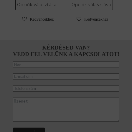
was:
is:
was:
is:
Opciók választása
Opciók választása
550
470
495
423
120 Ft.
353 Ft.
160 Ft.
362 Ft.
Kedvencekhez
Kedvencekhez
KÉRDÉSED VAN?
VEDD FEL VELÜNK A KAPCSOLATOT!