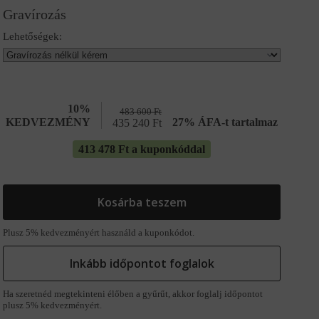
Gravírozás
Lehetőségek:
10%
483 600
Ft
KEDVEZMÉNY
27% ÁFA-t tartalmaz
435 240
Ft
413 478 Ft a kuponkóddal
Kosárba teszem
Plusz 5% kedvezményért használd a kuponkódot.
Inkább időpontot foglalok
Ha szeretnéd megtekinteni élőben a gyűrűt, akkor foglalj időpontot
plusz 5% kedvezményért.