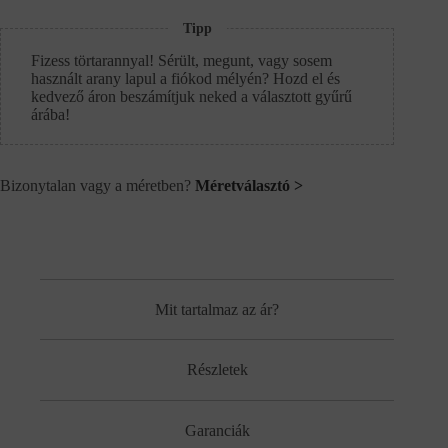
Tipp
Fizess törtarannyal! Sérült, megunt, vagy sosem
használt arany lapul a fiókod mélyén? Hozd el és
kedvező áron beszámítjuk neked a választott gyűrű
árába!
Bizonytalan vagy a méretben?
Méretválasztó >
Mit tartalmaz az ár?
Részletek
Garanciák