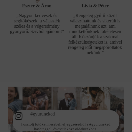
Eszter & Áron
Lívia & Péter
„Nagyon kedvesek és
„Rengeteg gyűrű közül
segítőkészek, a választék
választhattunk és sikerült is
széles és a végeredmény
megtalálnunk azt, ami
gyönyörű. Szívből ajánlom!”
mindkettőnknek tökéletesen
áll. Köszönjük a szakmai
felkészültségeteket is, amivel
rengeteg időt megspóroltatok
nekünk.”
#gyuruneked
Posztolj fotókat mesebeli eljegyzésedről a #gyuruneked
hashtaggel, és csatlakozz oldakunkhoz!