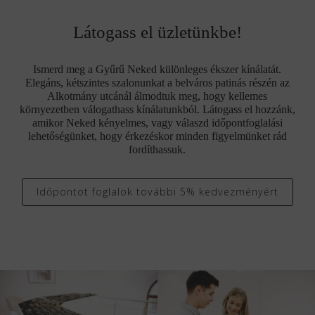
Látogass el üzletünkbe!
Ismerd meg a Gyűrű Neked különleges ékszer kínálatát.
Elegáns, kétszintes szalonunkat a belváros patinás részén az
Alkotmány utcánál álmodtuk meg, hogy kellemes
környezetben válogathass kínálatunkból. Látogass el hozzánk,
amikor Neked kényelmes, vagy válaszd időpontfoglalási
lehetőségünket, hogy érkezéskor minden figyelmünket rád
fordíthassuk.
Időpontot foglalok további 5% kedvezményért