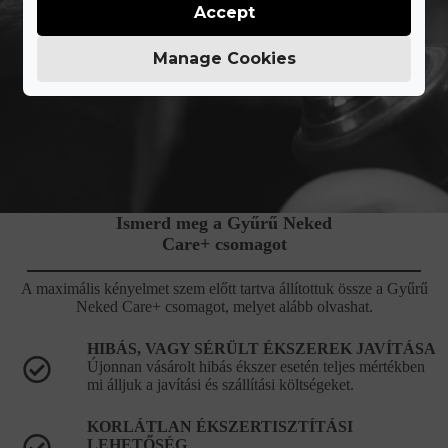
Accept
Manage Cookies
Ismerd meg a Gyűrű Neked
Care+ csomagot
A maximális kényelmet szem előtt tartva állítottuk össze a Gyűrű
Neked Care+ csomagot, melyet alább olvashat.
HIBÁS, VAGY SÉRÜLT ÉKSZEREK JAVÍTÁSA
Újonnan vásárolt hibás ékszer esetén teljes mértékben
mi álljuk a javítási és szállítási költségeket.
KORLÁTLAN ÉKSZERTISZTÍTÁSI
LEHETŐSÉG