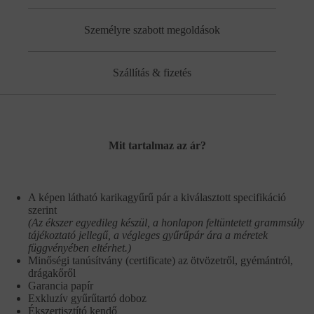
Személyre szabott megoldások
Szállítás & fizetés
Mit tartalmaz az ár?
A képen látható karikagyűrű pár a kiválasztott specifikáció
szerint
(Az ékszer egyedileg készül, a honlapon feltüntetett grammsúly
tájékoztató jellegű, a végleges gyűrűpár ára a méretek
függvényében eltérhet.)
Minőségi tanúsítvány (certificate) az ötvözetről, gyémántról,
drágakőről
Garancia papír
Exkluzív gyűrűtartó doboz
Ékszertisztító kendő