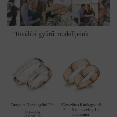
További gyűrű modelljeink
Bouguet Karikagyűrű Pár
Klasszikus Karikagyűrű
Pár – 5 mm széles, 1.2
545 440
Ft
mm tömör
466 351
Original
Current
Ft