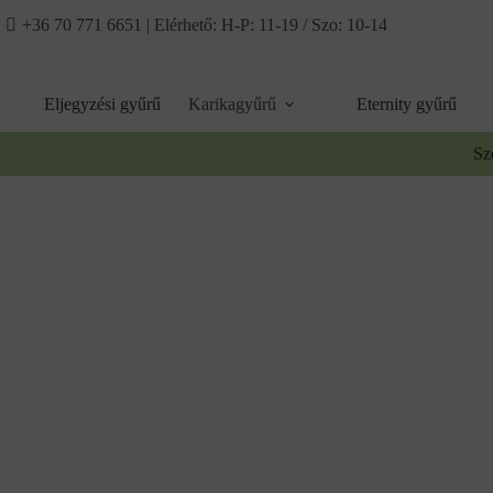
Ugrás
+36 70 771 6651
| Elérhető: H-P: 11-19 / Szo: 10-14
a
tartalomhoz
Eljegyzési gyűrű
Karikagyűrű
Eternity gyűrű
Sz