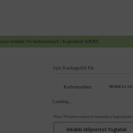
erezz további 5% kedvezményt! | Kuponkód:
GYN5
Apis Karikagyűrű Pár
Kedvencekhez
MODELLSZ
Loading...
Plusz 5% kedvezményért használd a kuponkódot
Inkább időpontot foglalok