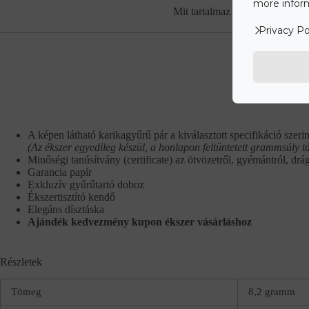
more inform
Mit tartalmaz az ár?
Rés
Privacy Po
A képen látható karikagyűrű pár a kiválasztott specifikáció szerin
(Az ékszer egyedileg készül, a honlapon feltüntetett grammsúly t
Minőségi tanúsítvány (certificate) az ötvözetről, gyémántról, drá
Garancia papír
Exkluzív gyűrűtartó doboz
Ékszertisztító kendő
Elegáns dísztáska
Ajándék kedvezmény kupon ékszer vásárláshoz
Részletek
Tömeg
8,2 gramm