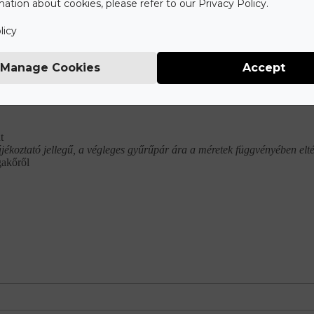
ation about cookies, please refer to our Privacy Policy.
zletek
Garanciák
Személyre szabott megoldások
S
licy
Manage Cookies
Accept
Mit tartalmaz az ár?
t
ájékoztató jellegű, a végleges gyűrűpár ára a méretek függvényében elté
gakőről