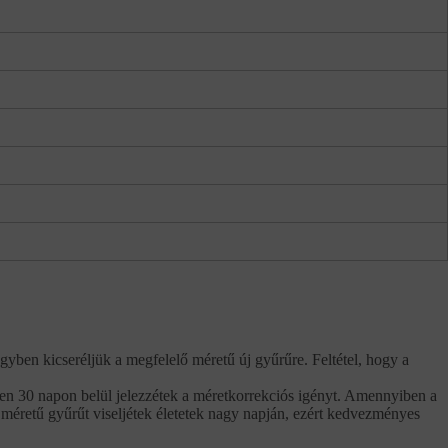
gyben kicseréljük a megfelelő méretű új gyűrűre. Feltétel, hogy a
tően 30 napon belül jelezzétek a méretkorrekciós igényt. Amennyiben a
 méretű gyűrűt viseljétek életetek nagy napján, ezért kedvezményes