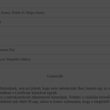
 Arany, Fehér és Sárga Arany
t
fort Fit)
ar fémjellel ellátva
Garanciák
biztosítunk, ami azt jelenti, hogy nem méretezzük őket, hanem egy az e
potában a Certificate kártyával együtt.
r a méretkorrekciót díjmentesen biztosítjuk. Feltétel: a vásárlást köve
rlástól már eltelt 30 nap, akkor is fontos számunkra, hogy a megfelelő