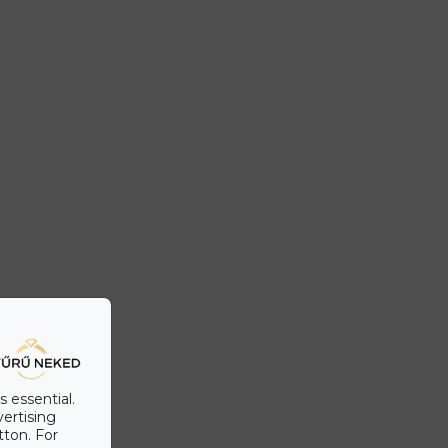
s essential.
vertising
tton. For