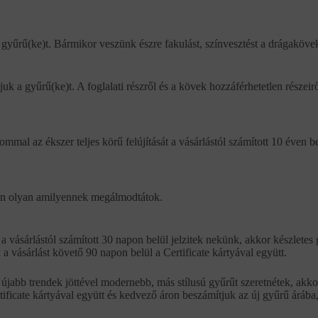
gyűrű(ke)t. Bármikor veszünk észre fakulást, színvesztést a drágaköveke
tjuk a gyűrű(ke)t. A foglalati részről és a kövek hozzáférhetetlen részeirő
mmal az ékszer teljes körű felújítását a vásárlástól számított 10 éven b
óban olyan amilyennek megálmodtátok.
 vásárlástól számított 30 napon belül jelzitek nekünk, akkor készletes 
ok a vásárlást követő 90 napon belül a Certificate kártyával együtt.
jabb trendek jöttével modernebb, más stílusú gyűrűt szeretnétek, akkor
rtificate kártyával együtt és kedvező áron beszámítjuk az új gyűrű árá