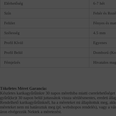
Elérhetőség
6-7 hét
Szín
Fehér és Rozé
Felület
Fényes és mat
Szélesség
4.5 mm
Profil Kívül
Egyenes
Profil Belül
Domború (Kom
Fémjelzés
Hivatalos magy
Tökéletes Méret Garancia:
Készletes karikagyűrűinkre 30 napos mérethiba miatti cserelehetőséget 
gyűrű(ke)t 30 napon belül juttassátok vissza sérülésmentes, eredeti álla
Rendelhető karikagyűrűinknél, ha a méreteket mi állapítottuk meg, akko
méreteket nem mi határoztuk meg (pl. webshopos rendelés), vagy a vásá
áron elvégezzük Nektek a méretezést.