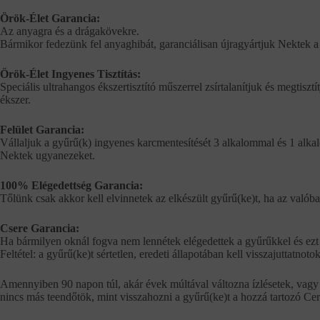
Örök-Élet Garancia:
Az anyagra és a drágakövekre.
Bármikor fedezünk fel anyaghibát, garanciálisan újragyártjuk Nektek a 
Örök-Élet Ingyenes Tisztítás:
Speciális ultrahangos ékszertisztító műszerrel zsírtalanítjuk és megtisztí
ékszer.
Felület Garancia:
Vállaljuk a gyűrű(k) ingyenes karcmentesítését 3 alkalommal és 1 alkalo
Nektek ugyanezeket.
100% Elégedettség Garancia:
Tőlünk csak akkor kell elvinnetek az elkészült gyűrű(ke)t, ha az val
Csere Garancia:
Ha bármilyen oknál fogva nem lennétek elégedettek a gyűrűkkel és ezt a
Feltétel: a gyűrű(ke)t sértetlen, eredeti állapotában kell visszajuttatnot
Amennyiben 90 napon túl, akár évek múltával változna ízlésetek, vagy ú
nincs más teendőtök, mint visszahozni a gyűrű(ke)t a hozzá tartozó Ce