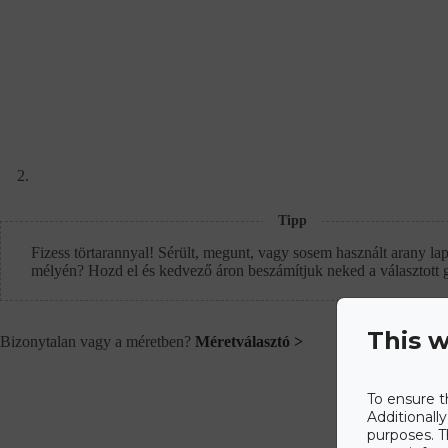
Tipp
Fizess törtarannyal! Sérült, megunt, vagy sosem használt arany lap
mélyén? Hozd el és kedvező áron beszámítjuk neked a választott 
This w
Bizonytalan vagy a méretben?
Méretválasztó >
To ensure t
Additionall
purposes. T