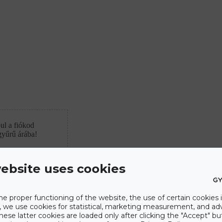
ul a fiókod
gyűrű árába!
ebsite uses cookies
he proper functioning of the website, the use of certain cookies i
y, we use cookies for statistical, marketing measurement, and ad
hese latter cookies are loaded only after clicking the "Accept" bu