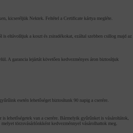
n, kicseréljük Nektek. Feltétel a Certificate kártya megléte.
l is eltávolítjuk a koszt és zsiradékokat, ezáltal szebben csillog majd az
elül. A garancia lejártát követően kedvezményes áron biztosítjuk
gyűrűink esetén lehetőséget biztosítunk 90 napig a cserére.
 is lehetőségetek van a cserére. Bármelyik gyűrűnket is vásároltátok,
ba, melyet törzsvásárlónkként kedvezménnyel vásárolhattok meg.