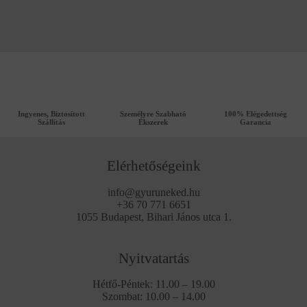
Ingyenes, Biztosított
Személyre Szabható
100% Elégedettség
Szállítás
Ékszerek
Garancia
Elérhetőségeink
info@gyuruneked.hu
+36 70 771 6651
1055 Budapest, Bihari János utca 1.
Nyitvatartás
Hétfő-Péntek: 11.00 – 19.00
Szombat: 10.00 – 14.00