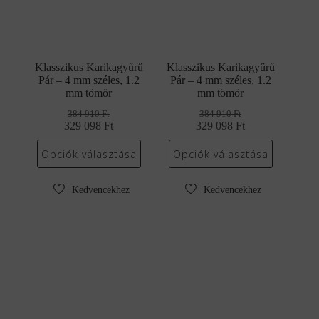
Klasszikus Karikagyűrű
Klasszikus Karikagyűrű
Pár – 4 mm széles, 1.2
Pár – 4 mm széles, 1.2
mm tömör
mm tömör
384 910
Ft
384 910
Ft
329 098
Original
Current
Ft
329 098
Original
Current
Ft
price
price
price
price
was:
is:
was:
is:
Opciók választása
Opciók választása
384
329
384
329
910 Ft.
098 Ft.
910 Ft.
098 Ft.
Kedvencekhez
Kedvencekhez