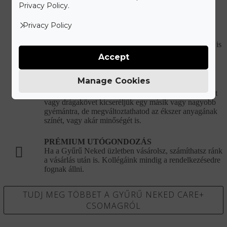
Ékszered eredeti csillogását bármikor ingyenesen
Privacy Policy.
visszaállítjuk a vásárlást követően.
Privacy Policy
DÍJMENTES GYŰRŰMÉRETEZÉS
Ha nem találtad el az eljegyzési gyűrű méretét, utólag is
ingyenesen átméretezzük.
Accept
ÉLETHOSSZIG TARTÓ MÓDOSÍTÁSI
Manage Cookies
LEHETŐSÉG
Kívánságod szerint módosítjuk ékszered. A gyémántot
vagy drágakövet kicseréljük egy másik vagy nagyobb
gyémántra, de megváltoztathatod az ékszer anyagának
színét, vagy akár minőségét is.
PRÉMIUM UTÓGONDOZÁS
Ha a Gyűrű Neked üzletben vásárolsz, számíthatsz ránk
a vásárlás után is. Kollégáink mindig a rendelkezésedre
fognak állni.
TUDJ MEG TÖBBET A GYŰRŰ NEKED CARE+
CSOMAGRÓL