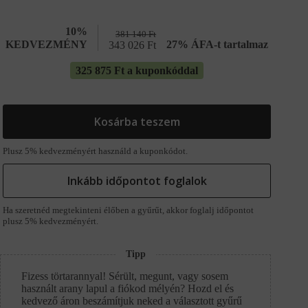
10%
381 140
Ft
KEDVEZMÉNY
27% ÁFA-t tartalmaz
343 026
Ft
325 875 Ft a kuponkóddal
Kosárba teszem
Plusz 5% kedvezményért használd a kuponkódot.
Inkább időpontot foglalok
Ha szeretnéd megtekinteni élőben a gyűrűt, akkor foglalj időpontot
plusz 5% kedvezményért.
Tipp
Fizess törtarannyal! Sérült, megunt, vagy sosem
használt arany lapul a fiókod mélyén? Hozd el és
kedvező áron beszámítjuk neked a választott gyűrű