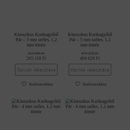
Klasszikus Karikagyűrű
Klasszikus Karikagyűrű
Pár – 3 mm széles, 1.2
Pár – 5 mm széles, 1.2
mm tömör
mm tömör
310 080
Ft
473 250
Ft
265 118
Original
Current
Ft
404 629
Original
Current
Ft
price
price
price
price
was:
is:
was:
is:
Opciók választása
Opciók választása
310
265
473
404
080 Ft.
118 Ft.
250 Ft.
629 Ft.
Kedvencekhez
Kedvencekhez