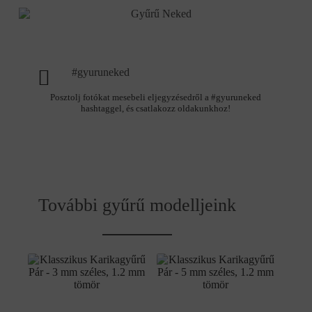
#gyuruneked
Posztolj fotókat mesebeli eljegyzésedről a #gyuruneked
hashtaggel, és csatlakozz oldakunkhoz!
További gyűrű modelljeink