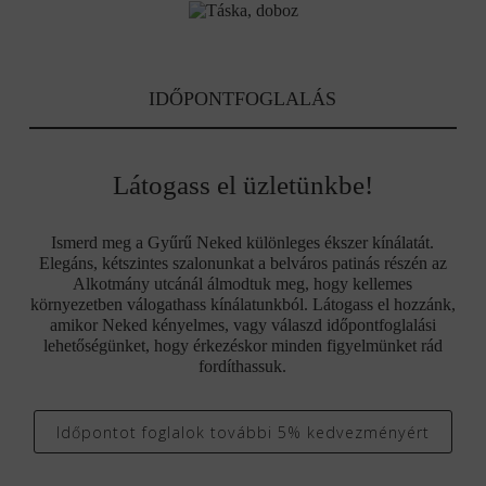
IDŐPONTFOGLALÁS
Látogass el üzletünkbe!
Ismerd meg a Gyűrű Neked különleges ékszer kínálatát.
Elegáns, kétszintes szalonunkat a belváros patinás részén az
Alkotmány utcánál álmodtuk meg, hogy kellemes
környezetben válogathass kínálatunkból. Látogass el hozzánk,
amikor Neked kényelmes, vagy válaszd időpontfoglalási
lehetőségünket, hogy érkezéskor minden figyelmünket rád
fordíthassuk.
Időpontot foglalok további 5% kedvezményért