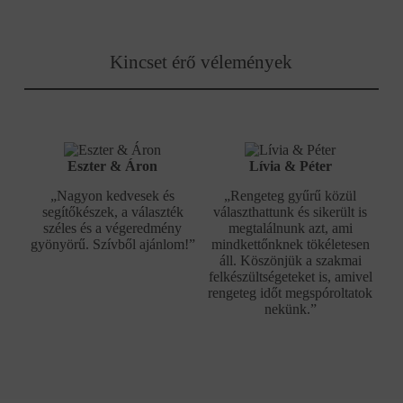
Kincset érő vélemények
Eszter & Áron
Lívia & Péter
„Nagyon kedvesek és
„Rengeteg gyűrű közül
segítőkészek, a választék
választhattunk és sikerült is
széles és a végeredmény
megtalálnunk azt, ami
gyönyörű. Szívből ajánlom!”
mindkettőnknek tökéletesen
áll. Köszönjük a szakmai
felkészültségeteket is, amivel
rengeteg időt megspóroltatok
nekünk.”