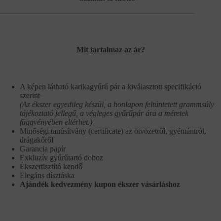
Mit tartalmaz az ár?
A képen látható karikagyűrű pár a kiválasztott specifikáció
szerint
(Az ékszer egyedileg készül, a honlapon feltüntetett grammsúly
tájékoztató jellegű, a végleges gyűrűpár ára a méretek
függvényében eltérhet.)
Minőségi tanúsítvány (certificate) az ötvözetről, gyémántról,
drágakőről
Garancia papír
Exkluzív gyűrűtartó doboz
Ékszertisztító kendő
Elegáns dísztáska
Ajándék kedvezmény kupon ékszer vásárláshoz