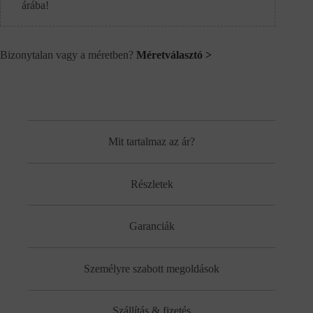
árába!
Bizonytalan vagy a méretben?
Méretválasztó >
Mit tartalmaz az ár?
Részletek
Garanciák
Személyre szabott megoldások
Szállítás & fizetés