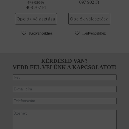
697 902
Original
Current
Ft
478 020
Ft
408 707
Original
Current
Ft
price
price
price
price
was:
is:
was:
is:
816
697
Opciók választása
Opciók választása
478
408
260 Ft.
902 Ft.
020 Ft.
707 Ft.
Kedvencekhez
Kedvencekhez
KÉRDÉSED VAN?
VEDD FEL VELÜNK A KAPCSOLATOT!