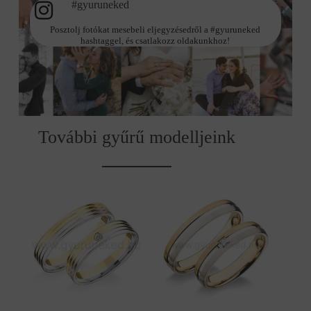
#gyuruneked
Posztolj fotókat mesebeli eljegyzésedről a #gyuruneked
hashtaggel, és csatlakozz oldakunkhoz!
További gyűrű modelljeink