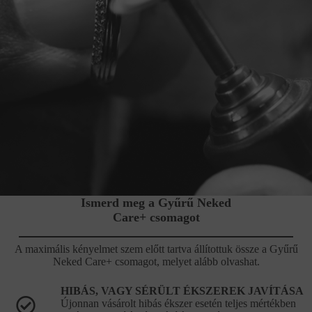
Ismerd meg a Gyűrű Neked
Care+ csomagot
A maximális kényelmet szem előtt tartva állítottuk össze a Gyűrű
Neked Care+ csomagot, melyet alább olvashat.
HIBÁS, VAGY SÉRÜLT ÉKSZEREK JAVÍTÁSA
Újonnan vásárolt hibás ékszer esetén teljes mértékben