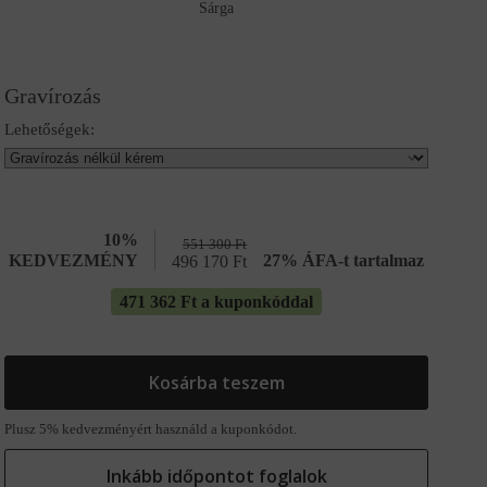
Sárga
Gravírozás
Lehetőségek:
10%
551 300
Ft
KEDVEZMÉNY
27% ÁFA-t tartalmaz
496 170
Ft
471 362 Ft a kuponkóddal
Kosárba teszem
Plusz 5% kedvezményért használd a kuponkódot.
Inkább időpontot foglalok