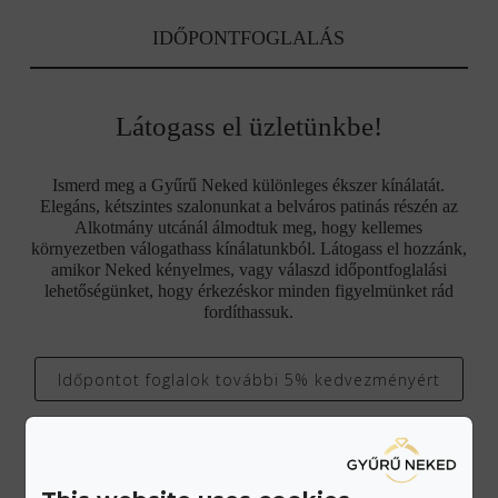
IDŐPONTFOGLALÁS
Látogass el üzletünkbe!
Ismerd meg a Gyűrű Neked különleges ékszer kínálatát.
Elegáns, kétszintes szalonunkat a belváros patinás részén az
Alkotmány utcánál álmodtuk meg, hogy kellemes
környezetben válogathass kínálatunkból. Látogass el hozzánk,
amikor Neked kényelmes, vagy válaszd időpontfoglalási
lehetőségünket, hogy érkezéskor minden figyelmünket rád
fordíthassuk.
Időpontot foglalok további 5% kedvezményért