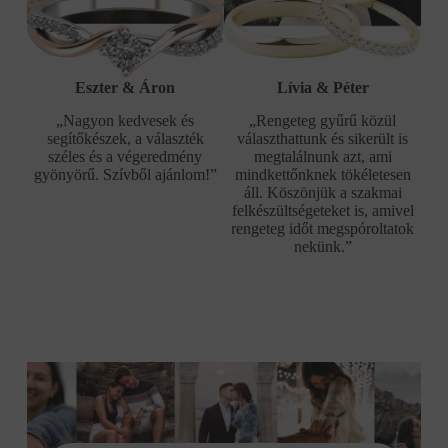
Eszter & Áron
Lívia & Péter
„Nagyon kedvesek és
„Rengeteg gyűrű közül
segítőkészek, a választék
választhattunk és sikerült is
széles és a végeredmény
megtalálnunk azt, ami
gyönyörű. Szívből ajánlom!”
mindkettőnknek tökéletesen
áll. Köszönjük a szakmai
felkészültségeteket is, amivel
rengeteg időt megspóroltatok
nekünk.”