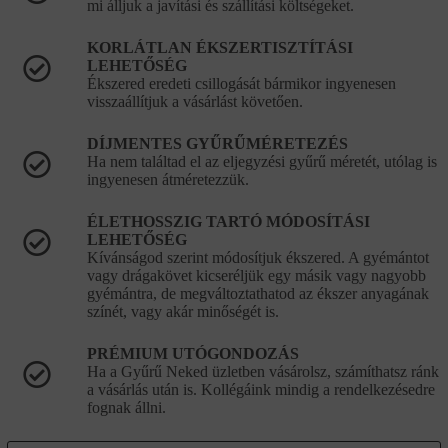
mi álljuk a javítási és szállítási költségeket.
KORLÁTLAN ÉKSZERTISZTÍTÁSI
LEHETŐSÉG
Ékszered eredeti csillogását bármikor ingyenesen
visszaállítjuk a vásárlást követően.
DÍJMENTES GYŰRŰMÉRETEZÉS
Ha nem találtad el az eljegyzési gyűrű méretét, utólag is
ingyenesen átméretezzük.
ÉLETHOSSZIG TARTÓ MÓDOSÍTÁSI
LEHETŐSÉG
Kívánságod szerint módosítjuk ékszered. A gyémántot
vagy drágakövet kicseréljük egy másik vagy nagyobb
gyémántra, de megváltoztathatod az ékszer anyagának
színét, vagy akár minőségét is.
PRÉMIUM UTÓGONDOZÁS
Ha a Gyűrű Neked üzletben vásárolsz, számíthatsz ránk
a vásárlás után is. Kollégáink mindig a rendelkezésedre
fognak állni.