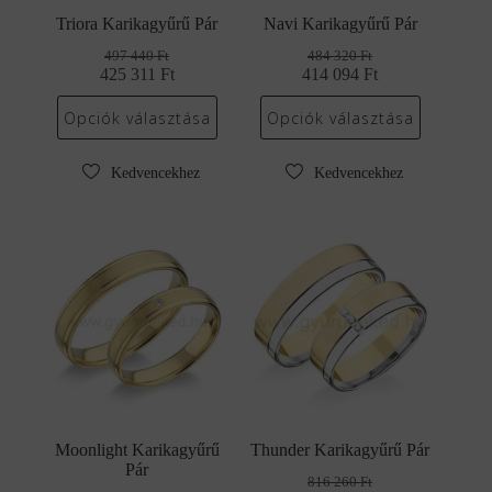
Triora Karikagyűrű Pár
Navi Karikagyűrű Pár
497 440
Ft
484 320
Ft
425 311
Original
Current
Ft
414 094
Original
Current
Ft
price
price
price
price
was:
is:
was:
is:
Opciók választása
Opciók választása
497
425
484
414
440 Ft.
311 Ft.
320 Ft.
094 Ft.
Kedvencekhez
Kedvencekhez
Moonlight Karikagyűrű
Thunder Karikagyűrű Pár
Pár
816 260
Ft