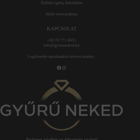
Elállási igény beküldése
Sütik testreszabása
KAPCSOLAT
+36 70 771 6651
info@gyuruneked.hu
Legfrissebb tartalmakért kövess minket:
Facebook
Instagram
Budapest szívében az Alkotmány utcánál