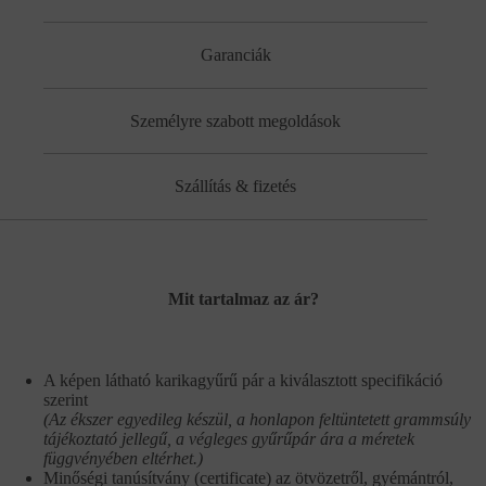
Garanciák
Személyre szabott megoldások
Szállítás & fizetés
Mit tartalmaz az ár?
A képen látható karikagyűrű pár a kiválasztott specifikáció
szerint
(Az ékszer egyedileg készül, a honlapon feltüntetett grammsúly
tájékoztató jellegű, a végleges gyűrűpár ára a méretek
függvényében eltérhet.)
Minőségi tanúsítvány (certificate) az ötvözetről, gyémántról,