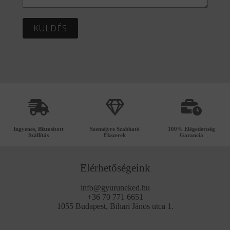
KÜLDÉS
Ingyenes, Biztosított
Személyre Szabható
100% Elégedettség
Szállítás
Ékszerek
Garancia
Elérhetőségeink
info@gyuruneked.hu
+36 70 771 6651
1055 Budapest, Bihari János utca 1.