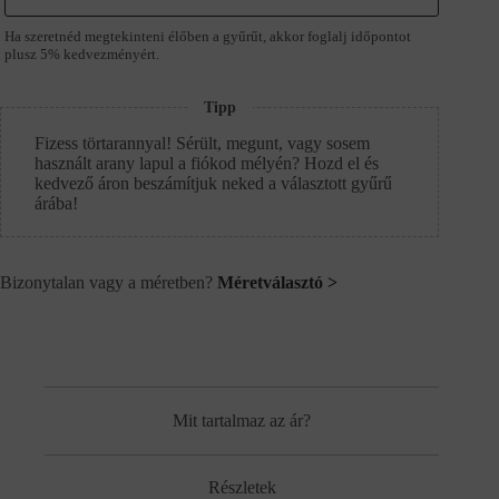
Ha szeretnéd megtekinteni élőben a gyűrűt, akkor foglalj időpontot
plusz 5% kedvezményért.
Tipp
Fizess törtarannyal! Sérült, megunt, vagy sosem
használt arany lapul a fiókod mélyén? Hozd el és
kedvező áron beszámítjuk neked a választott gyűrű
árába!
Bizonytalan vagy a méretben?
Méretválasztó >
Mit tartalmaz az ár?
Részletek