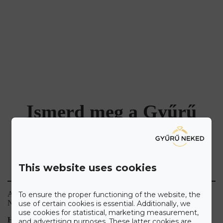
Ismerd meg a Gyűrű
Neked
Care+ csomagot
This website uses cookies
A maximális kényelmet szem előtt tartva állítottuk össze a Gyűrű
To ensure the proper functioning of the website, the
Neked Care+ csomagot, melyet alább olvashat.
use of certain cookies is essential. Additionally, we
use cookies for statistical, marketing measurement,
HIBÁS, VAGY SÉRÜLT ÉKSZEREK JAVÍTÁSA
and advertising purposes. These latter cookies are