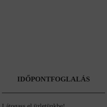
IDŐPONTFOGLALÁS
Látogass el üzletünkbe!