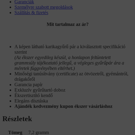
Garanciák
Személyre szabott megoldások
Szállítás & fizetés
Mit tartalmaz az ár?
A képen látható karikagyűrű pár a kiválasztott specifikáció
szerint
(Az ékszer egyedileg készül, a honlapon feltüntetett
grammsúly tájékoztató jellegű, a végleges gyűrűpár ára a
méretek függvényében eltérhet.)
Minőségi tanúsítvány (certificate) az ötvözetről, gyémántról,
drágakőről
Garancia papír
Exkluzív gyűrűtartó doboz
Ékszertisztító kendő
Elegáns dísztáska
Ajándék kedvezmény kupon ékszer vásárláshoz
Részletek
Tömeg
7,2 gramm