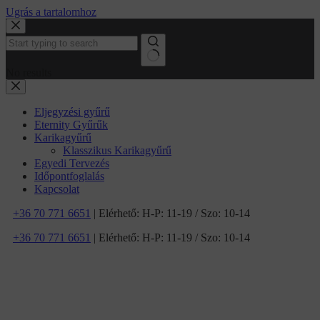
Ugrás a tartalomhoz
No results
Eljegyzési gyűrű
Eternity Gyűrűk
Karikagyűrű
Klasszikus Karikagyűrű
Egyedi Tervezés
Időpontfoglalás
Kapcsolat
+36 70 771 6651
| Elérhető: H-P: 11-19 / Szo: 10-14
+36 70 771 6651
| Elérhető: H-P: 11-19 / Szo: 10-14