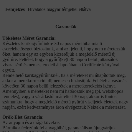
Fémjelzés
Hivatalos magyar fémjellel ellátva
Garanciák
Tökéletes Méret Garancia:
Készletes karikagyűrűinkre 30 napos mérethiba miatti
cserelehetőséget biztosítunk, ami azt jelenti, hogy nem méretezzük
őket, hanem egy az egyben kicseréljük a megfelelő méretű új
gyűrűre. Feltétel, hogy a gyűrű(ke)t 30 napon belül juttassátok
vissza sérülésmentes, eredeti állapotában a Certificate kártyával
együtt.
Rendelhető karikagyűrűinknél, ha a méreteket mi állapítottuk meg,
akkor a méretkorrekciót díjmentesen biztosítjuk. Feltétel: a vásárlást
követően 30 napon belül jelezzétek a méretkorrekciós igényt.
Amennyiben a méreteket nem mi határoztuk meg (pl. webshopos
rendelés), vagy a vásárlástól már eltelt 30 nap, akkor is fontos
számunkra, hogy a megfelelő méretű gyűrűt viseljétek életetek nagy
napján, ezért kedvezményes áron elvégezzük Nektek a méretezést.
Örök-Élet Garancia:
Az anyagra és a drágakövekre.
Bármikor fedezünk fel anyaghibát, garanciálisan újragyártjuk