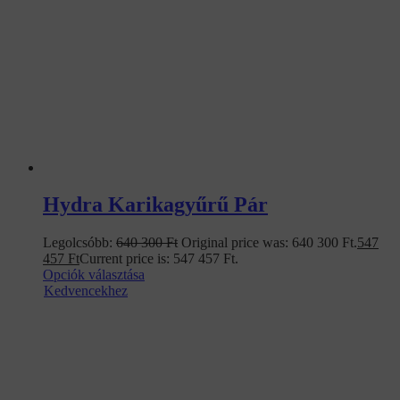
Hydra Karikagyűrű Pár
Legolcsóbb:
640 300
Ft
Original price was: 640 300 Ft.
547
457
Ft
Current price is: 547 457 Ft.
Opciók választása
Kedvencekhez