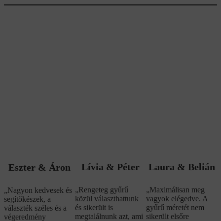
Lívia & Péter
Laura & Belián
Eszter & Áron
„Rengeteg gyűrű
„Maximálisan meg
„Nagyon kedvesek és
közül választhattunk
vagyok elégedve. A
segítőkészek, a
és sikerült is
gyűrű méretét nem
választék széles és a
megtalálnunk azt, ami
sikerült elsőre
végeredmény