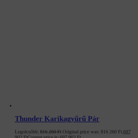
Thunder Karikagyűrű Pár
Legolcsóbb:
816 260
Ft
Original price was: 816 260 Ft.
697
902
Ft
Current price is: 697 902 Ft.