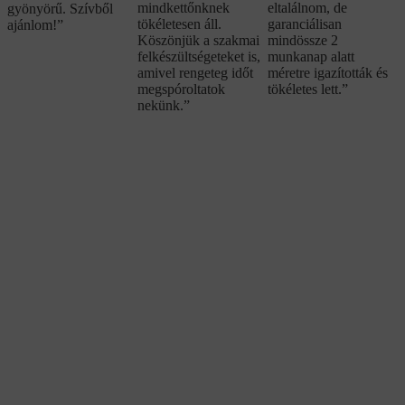
mindkettőnknek
eltalálnom, de
gyönyörű. Szívből
tökéletesen áll.
garanciálisan
ajánlom!”
Köszönjük a szakmai
mindössze 2
felkészültségeteket is,
munkanap alatt
amivel rengeteg időt
méretre igazították és
megspóroltatok
tökéletes lett.”
nekünk.”