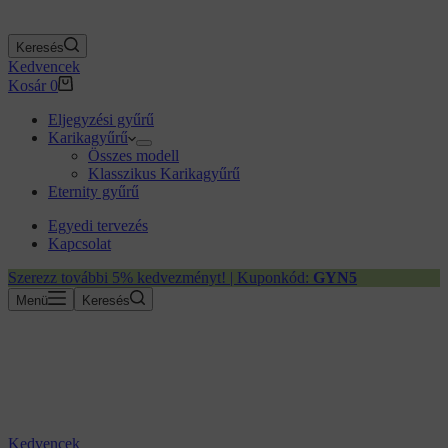
Keresés
Kedvencek
Kosár
0
Eljegyzési gyűrű
Karikagyűrű
Összes modell
Klasszikus Karikagyűrű
Eternity gyűrű
Egyedi tervezés
Kapcsolat
Szerezz további 5% kedvezményt! | Kuponkód:
GYN5
Menü
Keresés
Kedvencek