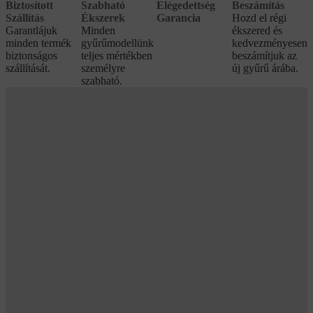
Biztosított
Szabható
Elégedettség
Beszámítás
Szállítás
Ékszerek
Garancia
Hozd el régi
Garantlájuk
Minden
ékszered és
minden termék
gyűrűmodellünk
kedvezményesen
biztonságos
teljes mértékben
beszámítjuk az
szállítását.
személyre
új gyűrű árába.
szabható.