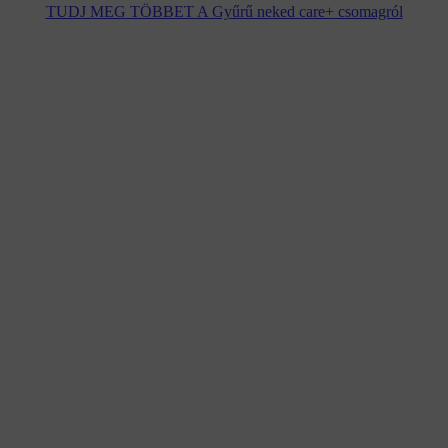
TUDJ MEG TÖBBET A Gyűrű neked care+ csomagról