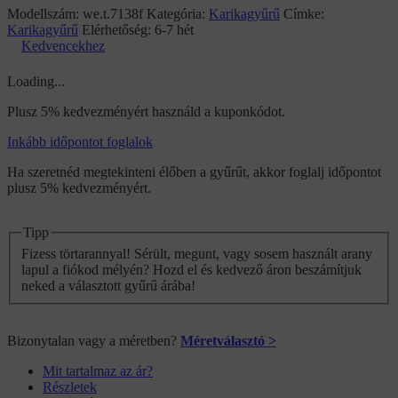
Modellszám:
we.t.7138f
Kategória:
Karikagyűrű
Címke:
Karikagyűrű
Elérhetőség:
6-7 hét
Kedvencekhez
Loading...
Plusz 5% kedvezményért használd a kuponkódot.
Inkább időpontot foglalok
Ha szeretnéd megtekinteni élőben a gyűrűt, akkor foglalj időpontot
plusz 5% kedvezményért.
Tipp
Fizess törtarannyal! Sérült, megunt, vagy sosem használt arany
lapul a fiókod mélyén? Hozd el és kedvező áron beszámítjuk
neked a választott gyűrű árába!
Bizonytalan vagy a méretben?
Méretválasztó >
Mit tartalmaz az ár?
Részletek