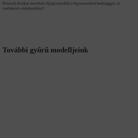
Posztolj fotókat mesebeli eljegyzésedről a #gyuruneked hashtaggel, és
csatlakozz oldakunkhoz!
További gyűrű modelljeink