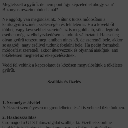
Megtetszett a gyűrű, de nem pont úgy képzeled el ahogy van?
Bizonyos részein módosítanál?
Ne aggódj, van megoldásunk. Nálunk tudsz módosítani a
karikagyűrű színén, szélességén és felületén is. Ha a kövekből
többet, vagy kevesebbet szeretnél az is megoldható, sőt a legtöbb
esetben még az elhelyezkedésén is tudunk változtatni. Ha esetleg
olyan gyűrű tetszett meg, amiben nincs kő, de szeretnél bele, akkor
se aggódj, nagy eséllyel tudunk foglalni bele. Ha pedig formabeli
módosítást szeretnél, akkor áttervezzük és olyanná alakítjuk, ami
tökéletesen megfelel az elképzelésednek.
Vedd fel velünk a kapcsolatot és közösen megvalósítjuk a tökéletes
gyűrűt.
Szállítás és fizetés
1. Személyes átvétel
A ékszert személyesen megrendelheted és át is veheted üzletünkben.
2. Házhozszállítás
Csomagod a GLS futárszolgálat szállítja ki. Fizethetsz online
bankkártyás fizetéssel a honlapon, vagy a futárnak átvételkor