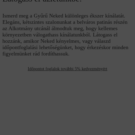
Ismerd meg a Gyűrű Neked különleges ékszer kínálatát.
Elegáns, kétszintes szalonunkat a belváros patinás részén
az Alkotmány utcánál álmodtuk meg, hogy kellemes
környezetben válogathass kínálatunkból. Látogass el
hozzánk, amikor Neked kényelmes, vagy válaszd
időpontfoglalási lehetőségünket, hogy érkezéskor minden
figyelmünket rád fordíthassuk.
Időpontot foglalok további 5% kedvezményért