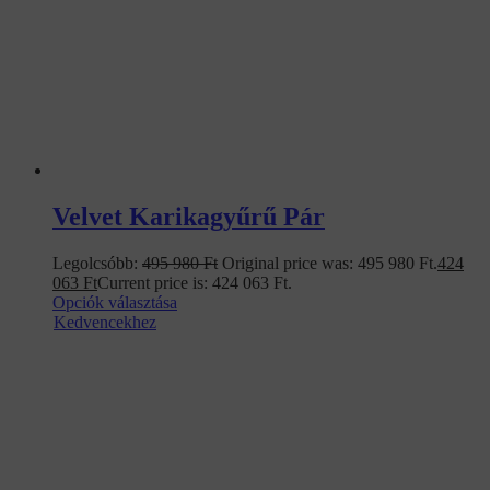
Velvet Karikagyűrű Pár
Legolcsóbb:
495 980
Ft
Original price was: 495 980 Ft.
424
063
Ft
Current price is: 424 063 Ft.
Opciók választása
Kedvencekhez