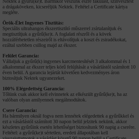
Nektek a gyűrű(ke)t. Bármikor veszünk észre fakulást, színvesztést
a drágaköveken, kicseréljük Nektek. Feltétel a Certificate kártya
megléte.
Örök-Élet Ingyenes Tisztítás:
Speciális ultrahangos ékszertisztító műszerrel zsírtalanítjuk és
megtisztítjuk a gyűrű(ke)t. A foglalati részről és a kövek
hozzáférhetetlen részeiről is eltávolítjuk a koszt és zsiradékokat,
ezáltal szebben csillog majd az ékszer.
Felület Garancia:
Vállaljuk a gyűrű(k) ingyenes karcmentesítését 3 alkalommal és 1
alkalommal az ékszer teljes körű felújítását a vásárlástól számított 10
éven belül. A garancia lejártát követően kedvezményes áron
biztosítjuk Nektek ugyanezeket.
100% Elégedettség Garancia:
Tőlünk csak akkor kell elvinnetek az elkészült gyűrű(ke)t, ha az
valóban olyan amilyennek megálmodtátok.
Csere Garancia:
Ha bármilyen oknál fogva nem lennétek elégedettek a gyűrűkkel és
ezt a vásárlástól számított 30 napon belül jelzitek nekünk, akkor
készletes gyűrűink esetén lehetőséget biztosítunk 90 napig a cserére.
Feltétel: a gyűrű(ke)t sértetlen, eredeti állapotában kell
visszajuttatnotok a vásárlást követő 90 napon belül a Certificate