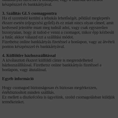
készpénzzel és bankkártyával.
3. Szállítás GLS csomagpontra
Ha el szeretnéd kerülni a lebukás lehetőségét, például meglepetés
ékszer esetén (eljegyzési gyűrű) és ez miatt nincs olyan címed, amit
kedvesed jelenléte miatt meg tudnál adni, vagy csak egyszerűen
bizonytalan, hogy át tudod-e venni a csomagot, mikor épp kézbesíti
a futár, akkor válaszd ezt a szállítási módot.
Fizethetsz online bankkártyás fizetéssel a honlapon, vagy az átvételi
ponton készpénzzel és bankkártyával.
4. Külföldre házhozszállítással
A kiválasztott ékszert külföldi címre is megrendelheted
házhozszállítással. Fizethetsz online bankkártyás fizetéssel a
honlapon, vagy átutalással.
Egyéb információ
Hogy csomagod biztonságosan és biztosan megérkezzen,
értékbiztosított minden szállítás.
Ez mellett a diszkrécióra is ügyelünk, szolid csomagolásban küldjük
termékeinket.