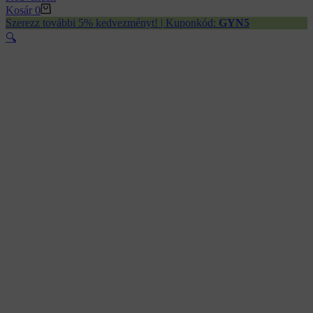
Kosár
0
Szerezz további 5% kedvezményt! | Kuponkód:
GYN5
🔍