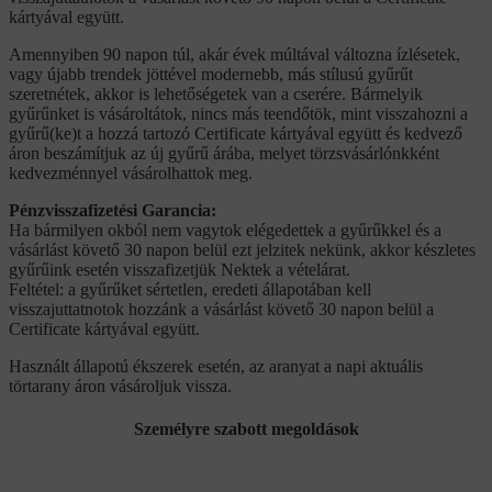
kártyával együtt.
Amennyiben 90 napon túl, akár évek múltával változna ízlésetek,
vagy újabb trendek jöttével modernebb, más stílusú gyűrűt
szeretnétek, akkor is lehetőségetek van a cserére. Bármelyik
gyűrűnket is vásároltátok, nincs más teendőtök, mint visszahozni a
gyűrű(ke)t a hozzá tartozó Certificate kártyával együtt és kedvező
áron beszámítjuk az új gyűrű árába, melyet törzsvásárlónkként
kedvezménnyel vásárolhattok meg.
Pénzvisszafizetési Garancia:
Ha bármilyen okból nem vagytok elégedettek a gyűrűkkel és a
vásárlást követő 30 napon belül ezt jelzitek nekünk, akkor készletes
gyűrűink esetén visszafizetjük Nektek a vételárat.
Feltétel: a gyűrűket sértetlen, eredeti állapotában kell
visszajuttatnotok hozzánk a vásárlást követő 30 napon belül a
Certificate kártyával együtt.
Használt állapotú ékszerek esetén, az aranyat a napi aktuális
törtarany áron vásároljuk vissza.
Személyre szabott megoldások