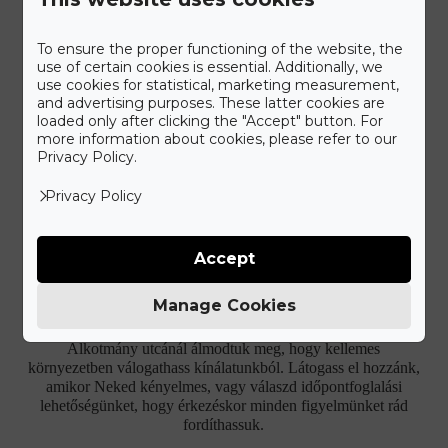
To ensure the proper functioning of the website, the
use of certain cookies is essential. Additionally, we
use cookies for statistical, marketing measurement,
and advertising purposes. These latter cookies are
loaded only after clicking the "Accept" button. For
more information about cookies, please refer to our
Privacy Policy.
IDŐPONTFOGLALÁS
Privacy Policy
Látogass el üzletünkbe!
Accept
Manage Cookies
Ismerd meg a Gyűrű Neked különleges ékszer kínálatát.
Elegáns, kétszintes szalonunkat a belváros patinás részén az
Alkotmány utcánál álmodtuk meg, hogy kellemes
környezetben válogathass kínálatunkból. Látogass el hozzánk,
amikor Neked kényelmes, vagy válaszd időpontfoglalási
lehetőségünket, hogy érkezéskor minden figyelmünket rád
fordíthassuk.