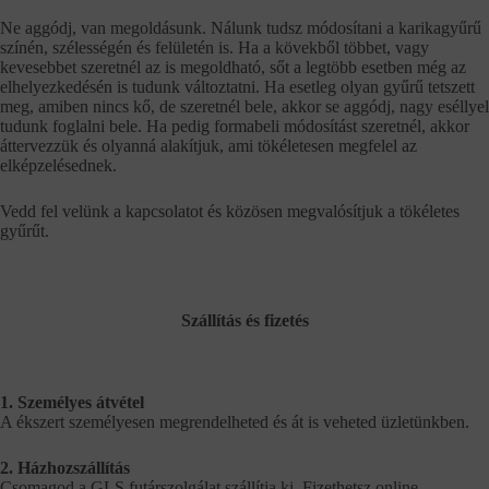
Ne aggódj, van megoldásunk. Nálunk tudsz módosítani a karikagyűrű
színén, szélességén és felületén is. Ha a kövekből többet, vagy
kevesebbet szeretnél az is megoldható, sőt a legtöbb esetben még az
elhelyezkedésén is tudunk változtatni. Ha esetleg olyan gyűrű tetszett
meg, amiben nincs kő, de szeretnél bele, akkor se aggódj, nagy eséllyel
tudunk foglalni bele. Ha pedig formabeli módosítást szeretnél, akkor
áttervezzük és olyanná alakítjuk, ami tökéletesen megfelel az
elképzelésednek.
Vedd fel velünk a kapcsolatot és közösen megvalósítjuk a tökéletes
gyűrűt.
Szállítás és fizetés
1. Személyes átvétel
A ékszert személyesen megrendelheted és át is veheted üzletünkben.
2. Házhozszállítás
Csomagod a GLS futárszolgálat szállítja ki. Fizethetsz online