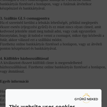
bankkártyás fizetéssel a honlapon, vagy a futárnak átvételkor
készpénzzel és bankkártyával.
3. Szállítás GLS csomagpontra
Ha el szeretnéd kerülni a lebukás lehetőségét, például meglepetés
ékszer esetén (eljegyzési gyűrű) és ez miatt nincs olyan címed, amit
kedvesed jelenléte miatt meg tudnál adni, vagy csak egyszerűen
bizonytalan, hogy át tudod-e venni a csomagot, mikor épp kézbesíti a
futár, akkor válaszd ezt a szállítási módot.
Fizethetsz online bankkártyás fizetéssel a honlapon, vagy az átvételi
ponton készpénzzel és bankkártyával.
4. Külföldre házhozszállítással
A kiválasztott ékszert külföldi címre is megrendelheted
házhozszállítással. Fizethetsz online bankkártyás fizetéssel a honlapon,
vagy átutalással.
Egyéb információ
Hogy csomagod biztonságosan és biztosan megérkezzen,
értékbiztosított minden szállítás.
Ez mellett a diszkrécióra is ügyelünk, szolid csomagolásban küldjük
termékeinket.
This website uses cookies