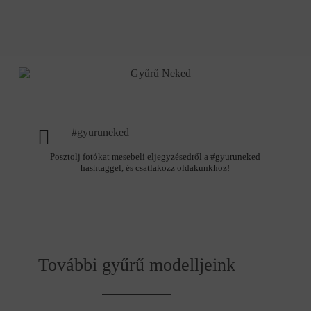
#gyuruneked
Posztolj fotókat mesebeli eljegyzésedről a #gyuruneked
hashtaggel, és csatlakozz oldakunkhoz!
További gyűrű modelljeink