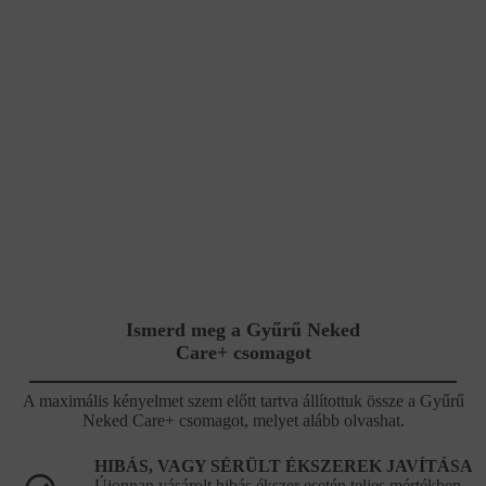
Ismerd meg a Gyűrű Neked
Care+ csomagot
A maximális kényelmet szem előtt tartva állítottuk össze a Gyűrű
Neked Care+ csomagot, melyet alább olvashat.
HIBÁS, VAGY SÉRÜLT ÉKSZEREK JAVÍTÁSA
Újonnan vásárolt hibás ékszer esetén teljes mértékben