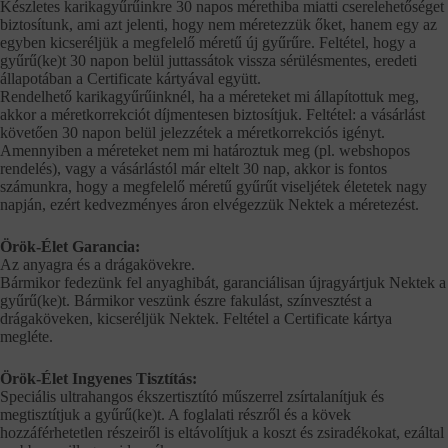
Készletes karikagyűrűinkre 30 napos mérethiba miatti cserelehetőséget
biztosítunk, ami azt jelenti, hogy nem méretezzük őket, hanem egy az
egyben kicseréljük a megfelelő méretű új gyűrűre. Feltétel, hogy a
gyűrű(ke)t 30 napon belül juttassátok vissza sérülésmentes, eredeti
állapotában a Certificate kártyával együtt.
Rendelhető karikagyűrűinknél, ha a méreteket mi állapítottuk meg,
akkor a méretkorrekciót díjmentesen biztosítjuk. Feltétel: a vásárlást
követően 30 napon belül jelezzétek a méretkorrekciós igényt.
Amennyiben a méreteket nem mi határoztuk meg (pl. webshopos
rendelés), vagy a vásárlástól már eltelt 30 nap, akkor is fontos
számunkra, hogy a megfelelő méretű gyűrűt viseljétek életetek nagy
napján, ezért kedvezményes áron elvégezzük Nektek a méretezést.
Örök-Élet Garancia:
Az anyagra és a drágakövekre.
Bármikor fedezünk fel anyaghibát, garanciálisan újragyártjuk Nektek a
gyűrű(ke)t. Bármikor veszünk észre fakulást, színvesztést a
drágaköveken, kicseréljük Nektek. Feltétel a Certificate kártya
megléte.
Örök-Élet Ingyenes Tisztítás:
Speciális ultrahangos ékszertisztító műszerrel zsírtalanítjuk és
megtisztítjuk a gyűrű(ke)t. A foglalati részről és a kövek
hozzáférhetetlen részeiről is eltávolítjuk a koszt és zsiradékokat, ezáltal