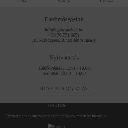
Szállítás
Ékszerek
Garancia
Elérhetőségeink
info@gyuruneked.hu
+36 70 771 6651
1055 Budapest, Bihari János utca 1.
Nyitvatartás
Hétfő-Péntek: 11.00 – 19.00
Szombat: 10.00 – 14.00
IDŐPONTFOGLALÁS
FIZETÉS
A biztonságos online fizetést a Barion fizetési rendszere biztosítja.