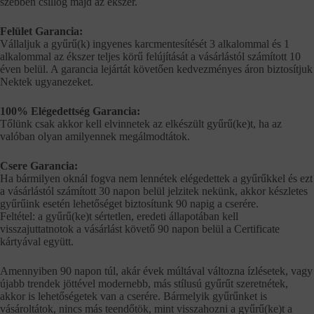
szebben csillog majd az ékszer.
Felület Garancia:
Vállaljuk a gyűrű(k) ingyenes karcmentesítését 3 alkalommal és 1
alkalommal az ékszer teljes körű felújítását a vásárlástól számított 10
éven belül. A garancia lejártát követően kedvezményes áron biztosítjuk
Nektek ugyanezeket.
100% Elégedettség Garancia:
Tőlünk csak akkor kell elvinnetek az elkészült gyűrű(ke)t, ha az
valóban olyan amilyennek megálmodtátok.
Csere Garancia:
Ha bármilyen oknál fogva nem lennétek elégedettek a gyűrűkkel és ezt
a vásárlástól számított 30 napon belül jelzitek nekünk, akkor készletes
gyűrűink esetén lehetőséget biztosítunk 90 napig a cserére.
Feltétel: a gyűrű(ke)t sértetlen, eredeti állapotában kell
visszajuttatnotok a vásárlást követő 90 napon belül a Certificate
kártyával együtt.
Amennyiben 90 napon túl, akár évek múltával változna ízlésetek, vagy
újabb trendek jöttével modernebb, más stílusú gyűrűt szeretnétek,
akkor is lehetőségetek van a cserére. Bármelyik gyűrűnket is
vásároltátok, nincs más teendőtök, mint visszahozni a gyűrű(ke)t a