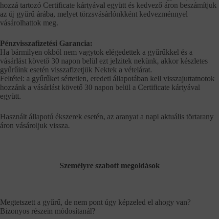
hozzá tartozó Certificate kártyával együtt és kedvező áron beszámítjuk
az új gyűrű árába, melyet törzsvásárlónkként kedvezménnyel
vásárolhattok meg.
Pénzvisszafizetési Garancia:
Ha bármilyen okból nem vagytok elégedettek a gyűrűkkel és a
vásárlást követő 30 napon belül ezt jelzitek nekünk, akkor készletes
gyűrűink esetén visszafizetjük Nektek a vételárat.
Feltétel: a gyűrűket sértetlen, eredeti állapotában kell visszajuttatnotok
hozzánk a vásárlást követő 30 napon belül a Certificate kártyával
együtt.
Használt állapotú ékszerek esetén, az aranyat a napi aktuális törtarany
áron vásároljuk vissza.
Személyre szabott megoldások
Megtetszett a gyűrű, de nem pont úgy képzeled el ahogy van?
Bizonyos részein módosítanál?