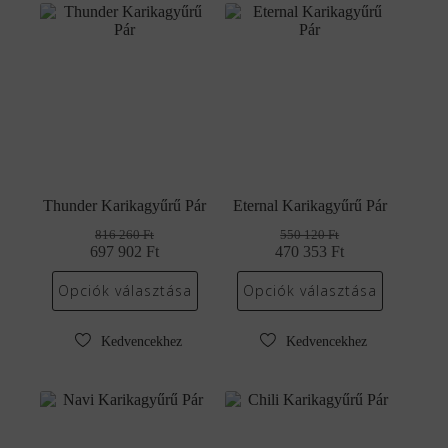
Thunder Karikagyűrű Pár
Eternal Karikagyűrű Pár
816 260
Ft
550 120
Ft
697 902
Original
Current
Ft
470 353
Original
Current
Ft
price
price
price
price
was:
is:
was:
is:
Opciók választása
Opciók választása
816
697
550
470
260 Ft.
902 Ft.
120 Ft.
353 Ft.
Kedvencekhez
Kedvencekhez