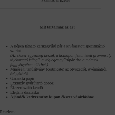
Szállítás & fizetés
Mit tartalmaz az ár?
A képen látható karikagyűrű pár a kiválasztott specifikáció
szerint
(Az ékszer egyedileg készül, a honlapon feltüntetett grammsúly
tájékoztató jellegű, a végleges gyűrűpár ára a méretek
függvényében eltérhet.)
Minőségi tanúsítvány (certificate) az ötvözetről, gyémántról,
drágakőről
Garancia papír
Exkluzív gyűrűtartó doboz
Ékszertisztító kendő
Elegáns dísztáska
Ajándék kedvezmény kupon ékszer vásárláshoz
Részletek