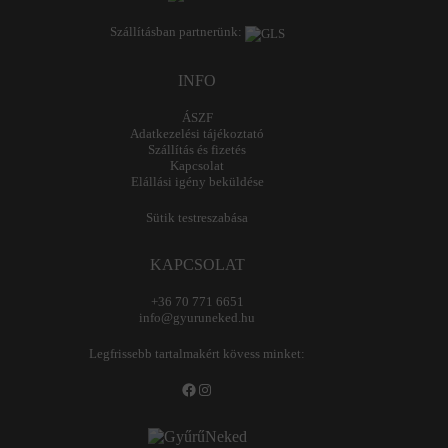
Szállításban partnerünk:
INFO
ÁSZF
Adatkezelési tájékoztató
Szállítás és fizetés
Kapcsolat
Elállási igény beküldése
Sütik testreszabása
KAPCSOLAT
+36 70 771 6651
info@gyuruneked.hu
Legfrissebb tartalmakért kövess minket:
Facebook
Instagram