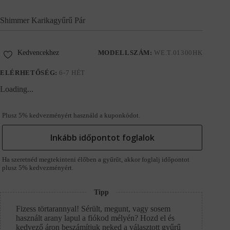
Shimmer Karikagyűrű Pár
Kedvencekhez
MODELLSZÁM:
WE.T.01300HK
ELÉRHETŐSÉG:
6-7 HÉT
Loading...
Plusz 5% kedvezményért használd a kuponkódot.
Inkább időpontot foglalok
Ha szeretnéd megtekinteni élőben a gyűrűt, akkor foglalj időpontot
plusz 5% kedvezményért.
Tipp
Fizess törtarannyal! Sérült, megunt, vagy sosem
használt arany lapul a fiókod mélyén? Hozd el és
kedvező áron beszámítjuk neked a választott gyűrű