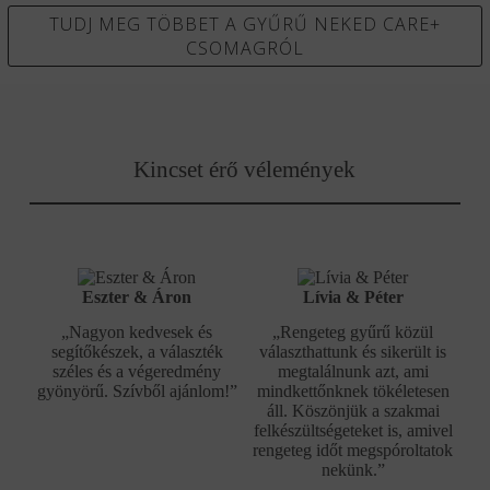
TUDJ MEG TÖBBET A GYŰRŰ NEKED CARE+
CSOMAGRÓL
Kincset érő vélemények
Eszter & Áron
Lívia & Péter
„Nagyon kedvesek és
„Rengeteg gyűrű közül
segítőkészek, a választék
választhattunk és sikerült is
széles és a végeredmény
megtalálnunk azt, ami
gyönyörű. Szívből ajánlom!”
mindkettőnknek tökéletesen
áll. Köszönjük a szakmai
felkészültségeteket is, amivel
rengeteg időt megspóroltatok
nekünk.”