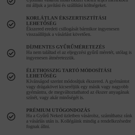
mi álljuk a javítási és szállítási költségeket.
KORLÁTLAN ÉKSZERTISZTÍTÁSI
LEHETŐSÉG
Ékszered eredeti csillogását bármikor ingyenesen
visszaállítjuk a vásárlást követően.
DÍJMENTES GYŰRŰMÉRETEZÉS
Ha nem találtad el az eljegyzési gyűrű méretét, utólag is
ingyenesen átméretezzük.
ÉLETHOSSZIG TARTÓ MÓDOSÍTÁSI
LEHETŐSÉG
Kívánságod szerint módosítjuk ékszered. A gyémántot
vagy drágakövet kicseréljük egy másik vagy nagyobb
gyémántra, de megváltoztathatod az ékszer anyagának
színét, vagy akár minőségét is.
PRÉMIUM UTÓGONDOZÁS
Ha a Gyűrű Neked üzletben vásárolsz, számíthatsz ránk
a vásárlás után is. Kollégáink mindig a rendelkezésedre
fognak állni.